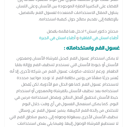
الفم. هناك أنواع مختلفة تحتوي على مواد مطهرة تهدف إلى
القضاء على البكتيريا الضارة الموجودة بين الأسنان وعلى اللسان.
يتناول المقال الاستخدامات المتعددة لغسول الفم بالتفصيل،
بالإضافة إلى تقديم نصائح حول كيفية استخدامه.
محتاج دكتور اسنان؟ ادخل هنا قائمة بافضل
أطباء اسنان في القاهرة
و
أطباء اسنان في الجيزة
غسول الفم واستخداماته :
لا يمكن استخدام غسول الفم كبديل لفرشاة الأسنان ومعجون
الأسنان أو خيوط الأسنان التي تستخدم لتنظيف الفم وإزالة بقايا
الطعام. ورغم اختلاف مكونات غسول الفم من شركة لأخرى، إلا أنه
يُعتبر جزءًا مهمًا من روتين نظافة الفم. لا توجد مواعيد محددة
لاستخدام غسول الفم كما هو الحال مع الأدوية، لكن يُفضل
استخدامه بعد تنظيف الأسنان بالفرشاة والمعجون أو استخدام
خيط الأسنان لتحقيق أفضل النتائج، ويفضل استخدامه مرتين في
اليوم، كما يمكن استعمال الغسول في أي وقت خلال اليوم
للتخلص من رائحة الفم الكريهة. يتميز غسول الفم عن وسائل
تنظيف الأسنان الأخرى بسهولة وصوله إلى جميع مناطق الفم التي
لا تستطيع الفرشاة الوصول إليها. وفيما يلي بعض استخدامات