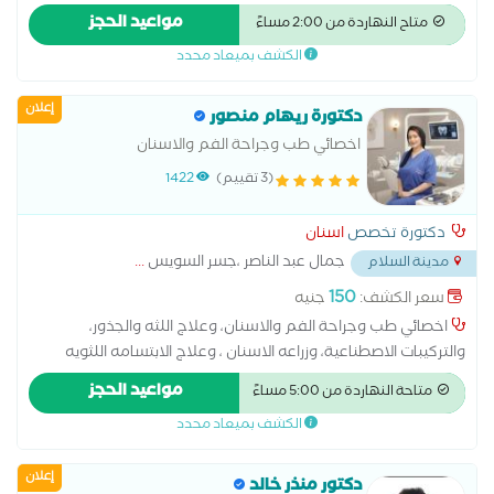
مواعيد الحجز
متاح النهاردة من 2:00 مساءً
الكشف بميعاد محدد
إعلان
دكتورة ريهام منصور
اخصائي طب وجراحة الفم والاسنان
(3 تقييم)
1422
دكتورة تخصص
اسنان
جمال عبد الناصر ،جسر السويس
...
مدينة السلام
150
سعر الكشف:
جنيه
اخصائي طب وجراحة الفم والاسنان، وعلاج اللثه والجذور،
والتركيبات الاصطناعية، وزراعه الاسنان ، وعلاج الابتسامه اللثويه
بكالوريوس طب الفم والاسنان جامعه الازهر خبره 15 عام ماجيستير
مواعيد الحجز
متاحة النهاردة من 5:00 مساءً
زراعه الاسنان دبلومه Botox and fillers injections
الكشف بميعاد محدد
إعلان
دكتور منذر خالد