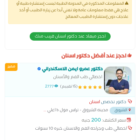
المعلومات المذكورة في المدونة الطبية ليست إستشارة طبية أو
علاج هي فقط معلومات عامة ولا تغني أبدا عن زيارة الطبيب أو أخذ
علاجات دون إستشارة الطبيب المعالج
احجز ميعاد عند دكتور اسنان قريب منك
احجز عند أفضل دكتور اسنان
مميز
دكتور عمرو ايمن الاسكندراني
اخصائي طب الفم والأسنان
(15 تقييم)
2777
دكتور تخصص
اسنان
مدينه الشروق - تراس مول b اعلي
...
الشروق
200
سعر الكشف:
جنيه
اخصائي طب وجراحه الفم والاسنان خبره 10 سنوات