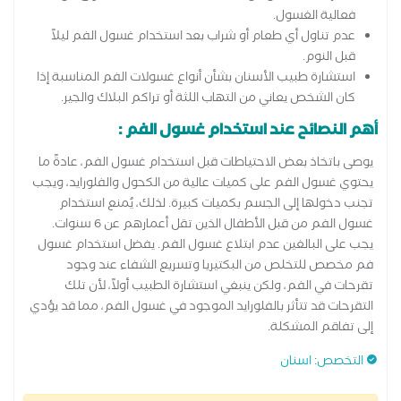
فعالية الغسول.
عدم تناول أي طعام أو شراب بعد استخدام غسول الفم ليلاً
قبل النوم.
استشارة طبيب الأسنان بشأن أنواع غسولات الفم المناسبة إذا
كان الشخص يعاني من التهاب اللثة أو تراكم البلاك والجير.
أهم النصائح عند استخدام غسول الفم :
يوصى باتخاذ بعض الاحتياطات قبل استخدام غسول الفم، عادةً ما
يحتوي غسول الفم على كميات عالية من الكحول والفلورايد، ويجب
تجنب دخولها إلى الجسم بكميات كبيرة. لذلك، يُمنع استخدام
غسول الفم من قبل الأطفال الذين تقل أعمارهم عن 6 سنوات.
يجب على البالغين عدم ابتلاع غسول الفم. يفضل استخدام غسول
فم مخصص للتخلص من البكتيريا وتسريع الشفاء عند وجود
تقرحات في الفم، ولكن ينبغي استشارة الطبيب أولاً، لأن تلك
التقرحات قد تتأثر بالفلورايد الموجود في غسول الفم، مما قد يؤدي
إلى تفاقم المشكلة.
التخصص
:
اسنان