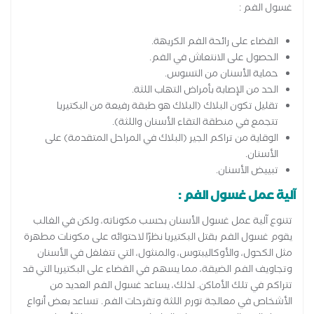
غسول الفم :
القضاء على رائحة الفم الكريهة.
الحصول على الانتعاش في الفم.
حماية الأسنان من التسوس.
الحد من الإصابة بأمراض التهاب اللثة.
تقليل تكون البلاك (البلاك هو طبقة رفيعة من البكتيريا
تتجمع في منطقة التقاء الأسنان واللثة).
الوقاية من تراكم الجير (البلاك في المراحل المتقدمة) على
الأسنان.
تبييض الأسنان.
آلية عمل غسول الفم :
تتنوع آلية عمل غسول الأسنان بحسب مكوناته، ولكن في الغالب
يقوم غسول الفم بقتل البكتيريا نظرًا لاحتوائه على مكونات مطهرة
مثل الكحول، والأوكاليبتوس، والمنثول، التي تتغلغل في الأسنان
وتجاويف الفم الضيقة، مما يسهم في القضاء على البكتيريا التي قد
تتراكم في تلك الأماكن. لذلك، يساعد غسول الفم العديد من
الأشخاص في معالجة تورم اللثة وتقرحات الفم. تساعد بعض أنواع