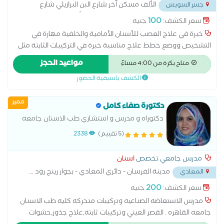
الألف مسكن آخر شارع البن البرازيلي شارع
جسر السويس
عبدالمحسن المسيمي تقاطع شارع الإنتاج اعلي ألبان المغربي
...
100
سعر الكشف:
جنيه
خبرة في علاج العصب للأسنان الأمامية والخلفية مهارة في
التشخيص ووضع خطط علاج مناسبة خبرة في التركيبات الثابتة مثل
التيجان والجسور خبرة في التركيبات المتحركة والأطقم الجزئية
مواعيد الحجز
متاح بكرة من 4:00 مساءً
والكاملة إجراء جميع أنواع الحشوات التجميلية والعلاجية خبرة في
الكشف باسبقية الحضور
خلع الأسنان البسيط والجراحي الاهتمام براحة المريض وجودة العلاج
خبرة في طب أسنان الأطفال والتعامل مع الأطفال تقديم رعاية
مميز
وقائية وعلاجية عالية الجودة تطوير مستمر للمهارات ومواكبة
دكتورة صفاء كامل
التقنيات الحديثة
دكتوراه و مدرس و استشاري طب الاسنان جامعه
القاهرهدكتورة اسنان متخصص في اسنان بالغين،
(5 تقييم)
2338
اسنان اطفال، حشو وعلاج الجذور والاعصاب،
تركيبات اسنان، اسنان مسنين، اشعة
مدرس جامعي تخصص
اسنان
مدينة الفرسان - دائري المعادي - بجوار رينج رود
...
المعادي
200
سعر الكشف:
جنيه
مدرس الاستعاضه الصناعيه وتركيبات متحركه كليه طب الاسنان
جامعه القاهره . القصر العيني وتركيبات ثابته,علاج جذور,حشوات