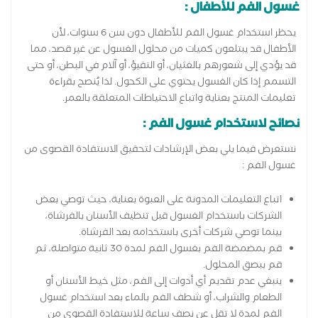
غسول الفم للأطفال :
يحظر استخدام غسول الفم للأطفال دون سن 6 سنوات، لأن
الأطفال قد يبتلعون كميات من محلول الغسول عن غير قصد، مما
قد يؤدي إلى شعورهم بالغثيان، أو التقيؤ، أو آلام في البطن، أو حتى
التسمم إذا كان الغسول يحتوي على الكحول. لذا يُنصح بقراءة
تعليمات المنتج بعناية واتباع الاحتياطات المتعلقة بالعمر.
نصائح لاستخدام غسول الفم :
نستعرض فيما يلي بعض الإرشادات لتحقيق الاستفادة القصوى من
غسول الفم :
اتباع التعليمات المدونة على العبوة بعناية، حيث توصي بعض
الشركات باستخدام الغسول قبل تنظيف الأسنان بالفرشاة،
بينما توصي شركات أخرى باستخدامه بعد الفرشاة.
قم بمضمضة الفم بغسول الفم لمدة 30 ثانية متواصلة، ثم
قم ببصق المحلول.
ينبغي عدم تقديم أي أدوات إلى الفم، مثل خيط الأسنان أو
الطعام والشراب، أو شطف الفم بالماء بعد استخدام غسول
الفم لمدة لا تقل عن نصف ساعة للاستفادة القصوى من