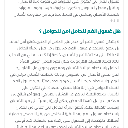
غسول الفم التي تحتوي على الفلورايد في تقوية مينا الأسنان،
وتقليل معدل التسوس وتكون التجاويف فيها. يقوم الفلورايد
بتغطية الأسنان ويمتص في المينا، مما يزيد من مقاومة الأسنان
للبلاك.
هل غسول الفم للحامل امن للحوامل ؟
لا يشكل غسول الفم أي خطر على الحامل أو الجنين، فهو آمن تمامًا.
بل ينصح باستخدام غسول الفم ميريدول من قبل المرأة الحامل
للحفاظ على نظافة الفم والأسنان، خاصة إذا كانت تعاني من التهاب
اللثة نتيجة التغيرات الهرمونية خلال فترة الحمل. توصي المرأة
الحامل باستخدام فرشاة الأسنان ومعجون يحتوي على الفلورايد
الذي يحمي الأسنان من التسوس، وذلك لتنظيف الأسنان مرتين في
اليوم، واستخدام خيط الأسنان مرة واحدة يوميًا. يفيد غسول الفم
النساء الحوامل في إزالة بقايا حمض المعدة التي تتكون على
الأسنان نتيجة التقيؤ الناجم عن الغثيان الصباحي، وهو أمر شائع بين
معظم الحوامل. فهذا الحمض يمكن أن يؤثر سلباً على مينا الأسنان
ويسبب تآكلها. لذلك، يُنصح المرأة الحامل التي تعاني من الغثيان
باستخدام غسول الفم بعد التقيؤ للتخلص من بقايا الحمض وحماية
أسنانها، بالإضافة إلى الحصول على رائحة فم منعشة. كما يُوصى
بتجنب استخدام فرشاة الأسنان لمدة نصف ساعة بعد التقيؤ، لأن