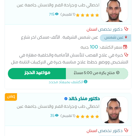
اخصائي طب وجراحة الفم والاسنان جامعة عين
شمس
(1 تقييم)
715
دكتور تخصص
اسنان
عين شمس الشرقية . الألف مسكن اخر شارع
عين شمس
البن البرازيلى ١١ ش عبد المحسن الوسيمى تقاطع شارع الانتاج اعلى
100
سعر الكشف:
جنيه
البان المغربى . امام ماركت اولاد محمود
...
خبرة في علاج العصب للأسنان الأمامية والخلفية مهارة في
التشخيص ووضع خطط علاج مناسبة خبرة في التركيبات الثابتة مثل
التيجان والجسور خبرة في التركيبات المتحركة والأطقم الجزئية
مواعيد الحجز
متاح بكرة من 5:00 مساءً
والكاملة إجراء جميع أنواع الحشوات التجميلية والعلاجية خبرة في
الكشف بميعاد محدد
خلع الأسنان البسيط والجراحي الاهتمام براحة المريض وجودة العلاج
خبرة في طب أسنان الأطفال والتعامل مع الأطفال تقديم رعاية
إعلان
وقائية وعلاجية عالية الجودة تطوير مستمر للمهارات ومواكبة
دكتور منذر خالد
التقنيات الحديثة
اخصائي طب وجراحة الفم والاسنان جامعة عين
شمس
(1 تقييم)
35
دكتور تخصص
اسنان