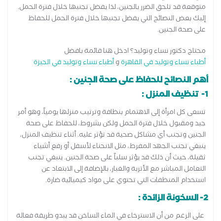
متوقعة قد تلحق الضرر بالجنين، لذا يفضل تجنبها خلال فترة الحمل.
إليك بعض النصائح التي يفضل تجنبها خلال فترة الحمل للحفاظ
على صحة الجنين.
محتاج دكتور نساء وتوليد؟ ادخل هنا قائمة بافضل
أطباء نساء وتوليد في القاهرة
و
أطباء نساء وتوليد في الجيزة
أهم النصائح للحفاظ على صحة الجنين :
1- تنظيف المنزل :
تسعى كل امرأة إلى الاهتمام بنظافة وترتيب منزلها يومياً، وهو أمر
جيد ومقبول خلال فترة الحمل ولكن بشروط، للحفاظ على صحة
الجنين وتجنب أي مشاكل صحية قد تؤثر عليه. أثناء تنظيف المنزل،
ينبغي تجنب الجهد المفرط، مثل الانحناء لأسفل أو رفع أشياء
ثقيلة، حيث أن ذلك قد يؤثر سلباً على صحة الجنين. ينبغي تجنب
التعامل المباشر مع الأتربة والغبار، بالإضافة إلى الابتعاد عن
استخدام المنظفات التي تحتوي على مواد كيميائية ضارة.
2- السخونة الزائدة :
على الرغم من أن الاسترخاء في الماء الساخن قد يبدو طريقة فعالة