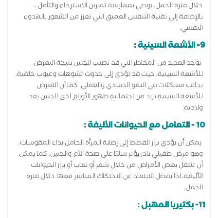
خلال فترة الحمل، يوصى بممارسة تمارين الاسترخاء والتأمل ،
بالإضافة إلى تقنية التنفس العميق التي تعزز من الشعور بالهدوء
النفسي.
9- الأشعة السينية :
توجد العديد من المخاطر التي قد تصيب الجنين نتيجة التعرض
للأشعة السينية، حيث قد تؤدي إلى حدوث تشوهات وعيوب خلقية،
بجانب مشكلات في النمو الجسدي والعقلي. كما أن التعرض
للأشعة السينية يزيد من احتمالية ظهور الأورام لدى الجنين بعد
ولادته.
10 - التعامل مع الحيوانات الأليفة :
يمكن أن يؤدي براز القطط إلى إصابة المرأة الحامل بداء المقوسات،
وهو مرض طفيلي نادر يؤثر سلبًا على صحة الأم والجنين. كما يمكن
أن تنتقل بعض الأمراض من خلال شعر أو لعاب أو براز الحيوانات
الأليفة، لذا يفضل الابتعاد عن الاحتكاك المباشر معها خلال فترة
الحمل.
11- بكتيريا المهبل :