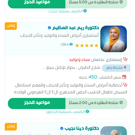
مواعيد الحجز
متاحة النهاردة من 5:00 مساءً
المناظير الجراحيه
الكشف بميعاد محدد
إعلان
دكتورة ريم عبد العظيم
أستشارى أمراض النساء والتوليد وتأخر الانجاب
والعقم
1384
إستشاري تخصص
نساء وتوليد
شارع الطيران ـ بجوار توكيل بيچو
...
مدينة نصر
450
سعر الكشف:
جنيه
أخصائية أمراض النساء والتوليد وتأخر الانجاب والعقم استئصال
المبيض اطفال الانابيب الحقن المجهري الT الT الهرموني الولادة
الطبيعية الولادة القيصرية تحليل بطانة الرحم ربط قناة فالوب رعاية
مواعيد الحجز
متاحة النهاردة من 2:00 مساءً
ما قبل الولادة وبعدها سونار سونار ثلاثي الابعاد سونار رباعي الابعاد
الكشف باسبقية الحضور
عمليات تجميل المهبل عملية استئصال الرحم بالمنظار
إعلان
دكتورة دينا نجيب