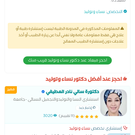
متعددة.
التخصص
:
نساء وتوليد
المعلومات المذكورة في المدونة الطبية ليست إستشارة طبية أو
علاج هي فقط معلومات عامة ولا تغني أبدا عن زيارة الطبيب أو أخذ
علاجات دون إستشارة الطبيب المعالج
احجز ميعاد عند دكتور نساء وتوليد قريب منك
احجز عند أفضل دكتور نساء وتوليد
مميز
دكتورة سالي نادر العطيفي
استشاري النسا والتوليدوالتجميل النسائى -جامعة
عين شمس
إختيار جيد
(11 تقييم)
3020
إستشاري تخصص
نساء وتوليد