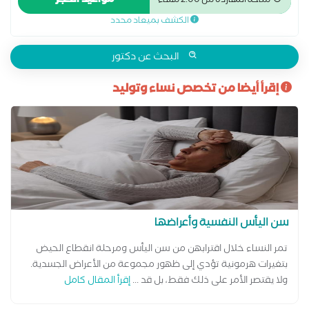
مواعيد الحجز
متاحة النهاردة من 2:00 مساءً
ما قبل الولادة وبعدها سونار سونار ثلاثي الابعاد سونار رباعي الابعاد
الكشف بميعاد محدد
عمليات تجميل المهبل عملية استئصال الرحم بالمنظار
البحث عن دكتور
إقرأ أيضا من تخصص نساء وتوليد
سن اليأس النفسية وأعراضها
تمر النساء خلال اقترابهن من سن اليأس ومرحلة انقطاع الحيض
بتغيرات هرمونية تؤدي إلى ظهور مجموعة من الأعراض الجسدية.
ولا يقتصر الأمر على ذلك فقط، بل قد ...
إقرأ المقال كامل