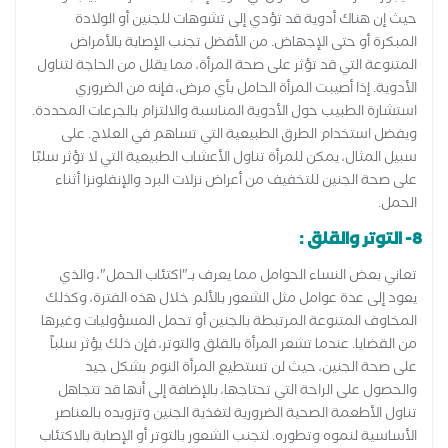
حيث إن هناك أدوية قد تؤدي إلى تشوهات للجنين أو الولادة
المبكرة أو حتى الإجهاض. من الأفضل تجنب الإصابة بالأمراض
المتنوعة التي قد تؤثر على صحة المرأة، مما يقلل من الحاجة لتناول
الأدوية. إذا أصيبت المرأة الحامل بأي مرض، فإنه من الضروري
استشارة الطبيب حول الأدوية المناسبة والالتزام بالجرعات المحددة.
ويفضل استخدام الطرق الطبيعية التي تساهم في العلاج. على
سبيل المثال، يمكن للمرأة تناول الأعشاب الطبيعية التي لا تؤثر سلبًا
على صحة الجنين للتخفيف من أعراض نزلات البرد والإنفلونزا أثناء
الحمل.
8- التوتر والقلق :
تعاني بعض النساء الحوامل مما يعرف بـ"اكتئاب الحمل"، والذي
يعود إلى عدة عوامل مثل الشعور بالألم خلال هذه الفترة، وكذلك
المخاوف المتنوعة المرتبطة بالجنين أو تحمل المسؤوليات وغيرها
من القضايا. عندما تشعر المرأة بالقلق والتوتر، فإن ذلك يؤثر سلباً
على صحة الجنين، حيث لن تستطيع المرأة النوم بشكل جيد
والحصول على الراحة التي تحتاجها، بالإضافة إلى أنها قد تتجاهل
تناول الأطعمة الصحية الضرورية لتغذية الجنين وتزويده بالعناصر
الأساسية لنموه وتطوره. لتجنب الشعور بالتوتر أو الإصابة بالاكتئاب