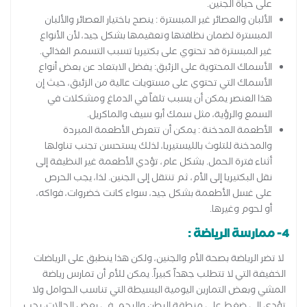
على حياة الجنين.
الألبان والعصائر غير المبسترة : ينصح باختيار العصائر والألبان
المبسترة لضمان نظافتها وتعقيمها بشكل جيد، لأن الأنواع
غير المبسترة قد تحتوي على بكتيريا تسبب التسمم الغذائي.
الأسماك المحتوية على الزئبق: يفضل الابتعاد عن بعض أنواع
الأسماك التي تحتوي على مستويات عالية من الزئبق، حيث إن
هذا العنصر يمكن أن يسبب تلفاً في الدماغ ومشكلات في
السمع والرؤية، مثل سمك أبو سيف والماكريل.
الأطعمة المدخنة : يمكن أن تتعرض الأطعمة المبردة
والمدخنة للتلوث بالليستيريا، لذلك يستحسن تجنب تناولها
أثناء فترة الحمل. بشكل عام، تؤدي الأطعمة غير النظيفة إلى
نقل البكتيريا إلى الأم، ثم تنتقل إلى الجنين. لذا، يجب الحرص
على غسل الأطعمة بشكل جيد، سواء كانت خضروات، فواكه،
أو لحوم وغيرها.
4- ممارسة الرياضة :
لا تضر الرياضة بصحة الأم والجنين، ولكن هذا ينطبق على الرياضات
الخفيفة التي لا تتطلب جهداً كبيراً. يمكن للأم أن تمارس رياضة
المشي وبعض التمارين اليومية البسيطة التي تناسب الحوامل ولا
تؤدي إلى ضغط على منطقة البطن والرحم. في بعض الحالات، يجب