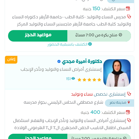
150
سعر الكشف:
جنيه
مدرس النساء والتوليد -كلية الطب -جامعة الأزهر دكتوراه النساء
والتوليد كلية الطب جامعة الأزهر ماجستير النساء والتوليد المركز
الدولي الإسلامي زميل طب الجنين وتشوهات الأجنه _القصر العيني
مواعيد الحجز
متاح بكرة من 7:00 مساءً
استشاري الحقن المجهري مستشفى آدم الدولي
الكشف باسبقية الحضور
إعلان
دكتورة أميرة مجدي
إستشاري أمراض النساء والتوليد وتأخر الإنجاب
والعقم
151
إستشاري تخصص
نساء وتوليد
شارع مصطفي النحاس الرئيسي بجوار مدرسه
مدينة نصر
المنهل
...
400
سعر الكشف:
جنيه
إستشاري أمراض النساء والتوليد وتأخر الإنجاب والعقم استئصال
المبيض اطفال الانابيب الحقن المجهري الT الT الهرموني الولادة
الطبيعية الولادة القيصرية تحليل بطانة الرحم ربط قناة فالوب رعاية