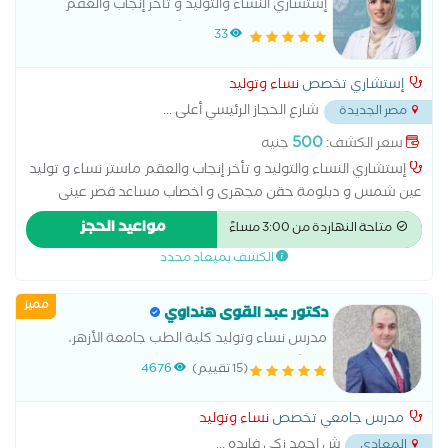
إستشاري النساء والتوليد و تأخر إنجاب والعقم
ماستر نساء و توليد عين شمس و دبلومة حقن
33
مجهرى و اخصاب مساعد قصر عينى
إستشاري تخصص
نساء وتوليد
شارع الحجاز الرئيسي أعلى
...
مصر الجديدة
500
سعر الكشف:
جنيه
إستشاري النساء والتوليد و تأخر إنجاب والعقم ماستر نساء و توليد
عين شمس و دبلومة حقن مجهرى و اخصاب مساعد قصر عينى
استئصال المبيض اطفال الانابيب الحقن المجهري الولادة الطبيعية
مواعيد الحجز
متاحة النهاردة من 3:00 مساءً
الولادة القيصرية تحليل بطانة الرحم رعاية ما قبل الولادة وبعدها
الكشف بميعاد محدد
سونار سونار ثلاثي الابعاد سونار رباعي الابعاد عمليات تجميل المهبل
عملية استئصال الرحم بالمنظار
مميز
دكتور عبد القوى هنداوي
مدرس نساء وتوليد كلية الطب جامعة الأزهر،
استشاري الحقن المجهري وطب الجنين
(15 تقييم)
4676
مدرس جامعي تخصص
نساء وتوليد
ش احمد زكي فايده
...
المعادي