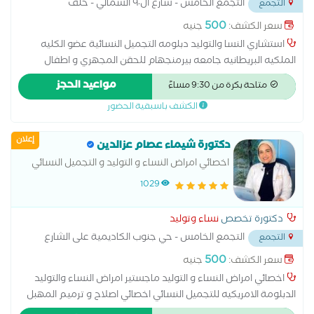
التجمع الخامس - شارع ال٩٠ الشمالي - خلف
التجمع
المستشفي الجوي
...
500
سعر الكشف:
جنيه
استشاري النسا والتوليد دبلومه التجميل النسائية عضو الكليه
الملكيه البريطانيه جامعه بيرمنجهام للحقن المجهري و اطفال
الانابيب متخصصة فى ( الولادة الطبيعية والقيصرية - الربط- وتكيس
مواعيد الحجز
متاحة بكرة من 9:30 مساءً
المبايض- المناظير - الحقن المجهرى - تجميل النسائى- تاخر الانجاب -
الكشف باسبقية الحضور
العقم )
إعلان
دكتورة شيماء عصام عزالدين
اخصائي امراض النساء و التوليد و التجميل النسائي
ماجستير جامعة الاسكندرية دبلومة الامريكية في
1029
التجميل النسائي
دكتورة تخصص
نساء وتوليد
التجمع الخامس - حي جنوب الكاديمية على الشارع
التجمع
بين مسجد الشرطه ومسجد حسن الشربتلي
...
500
سعر الكشف:
جنيه
اخصائي امراض النساء و التوليد ماجستير امراض النساء والتوليد
الدبلومة الامريكيه للتجميل النسائي اخصائي اصلاح و ترميم المهبل
ما بعد الولادات الطبيعية علاج التشنج المهبلي علاج تاخر الحمل و