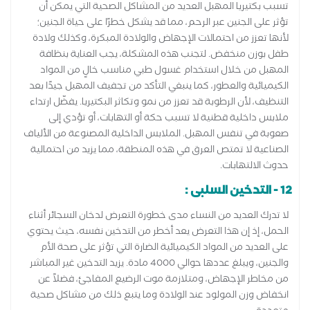
تسبب بكتيريا المهبل العديد من المشاكل الصحية التي يمكن أن
تؤثر على الجنين عبر الرحم، مما قد يشكل خطرًا على حياة الجنين؛
لأنها تعزز من احتمالات الإجهاض والولادة المبكرة، وكذلك ولادة
طفل بوزن منخفض. لتجنب هذه المشكلة، يجب العناية بنظافة
المهبل من خلال استخدام غسول طبي مناسب خالٍ من المواد
الكيميائية والعطور، كما ينبغي التأكد من تجفيف المهبل جيدًا بعد
التنظيف، لأن الرطوبة قد تعزز من نمو وتكاثر البكتيريا. يفضّل ارتداء
ملابس داخلية قطنية لا تسبب حكة أو التهابات، أو تؤدي إلى
صعوبة في تنفس المهبل. الملابس الداخلية المصنوعة من الألياف
الصناعية لا تمتص العرق في هذه المنطقة، مما يزيد من احتمالية
حدوث الالتهابات.
12 - التدخين السلبى :
لا تدرك العديد من النساء مدى خطورة التعرض لدخان السجائر أثناء
الحمل، إذ إن هذا التعرض يعد أخطر من التدخين نفسه، حيث يحتوي
على العديد من المواد الكيميائية الضارة التي تؤثر على صحة الأم
والجنين، ويبلغ عددها حوالي 4000 مادة. يزيد التدخين غير المباشر
من مخاطر الإجهاض، ومتلازمة موت الرضيع المفاجئ، فضلاً عن
انخفاض وزن المولود عند الولادة وما يتبع ذلك من مشاكل صحية