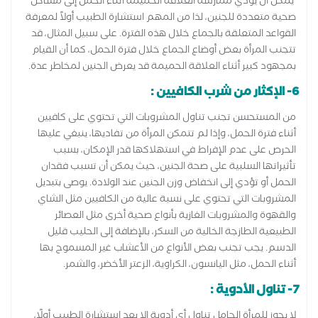
يمكن أن يؤدي ممارسة العلاقة الحميمة أثناء الحمل إلى مشاكل
صحية متعددة للجنين، لذا من المهم استشارة الطبيب أولاً لمعرفة
القواعد المتعلقة بالجماع خلال هذه الفترة. على سبيل المثال، قد
تتجنب المرأة بعض أوضاع الجماع خلال فترة الحمل، كما أن القيام
بمجهود كبير أثناء العلاقة الحميمة قد يعرض الجنين لمخاطر عدة.
6- الإكثار من شرب الكافيين :
من المستحسن تجنب تناول المشروبات التي تحتوي على كافيين
أثناء فترة الحمل، وإذا لم تتمكن المرأة من تفاديها، ينبغي عليها
الحرص على عدم الإفراط في استهلاكها قدر الإمكان، بسبب
تأثيراتها السلبية على صحة الجنين، حيث يمكن أن تسبب فقدان
الحمل أو تؤدي إلى انخفاض وزن الجنين عند الولادة. يوصى بتبديل
المشروبات التي تحتوي على نسبة عالية من الكافيين مثل الشاي
والقهوة والمشروبات الغازية بأنواع صحية أخرى مثل العصائر
الطبيعية الطازجة الخالية من السكر، بالإضافة إلى الحليب قليل
الدسم. يجب تجنب بعض الأنواع من الأعشاب غير المسموح بها
أثناء الحمل، مثل اليانسون، الكراوية، الزعتر الأخضر، والشمر.
7- تناول الأدوية :
لا يجوز للمرأة الحامل تناول أي أدوية إلا بعد استشارة الطبيب أولًا،