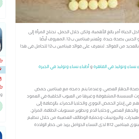
ال
ال
لحياة أمر بالغ الأهمية، ولكن خلال الحمل، تحتاج المرأة إلى
توخي اهتمام خاص بعادات الأكل الخاصة بها لضمان نمو الجنين بصحة جيدة. ويُعتبر فيتامين ب12، المعروف أيضًا
بالكوبالامين، من أهم الفيتامينات للحوامل، حيث يتمتع بالعديد من الفوائد. لنتعرف على فوائد فيتامين ب12 للحامل فى هذا
 نساء وتوليد في القاهرة
و
أطباء نساء وتوليد في الجيزة
على 
الشر
 للحفاظ على صحة الجهاز العصبي، وعندما يتم دمجه مع فيتامين حمض
وا
دوث السنسنة المشقوقة وغيرها من العيوب الخلقية في العمود
اص
م في إنتاج الحمض النووي والخلايا الحمراء، بالإضافة إلى
ال
والجهاز العصبي وخلايا الدم وتطوير مستويات الطاقة، المزاج،
هيدرات، والبروتينات وحماية الوظائف العصبية من خلال تنظيم
إنتاج المايلين والأحماض الدهنية بالاضافه الى تقليل مستوى فيتامين B12 لدى النساء الحوامل يزيد من خطر الولادة