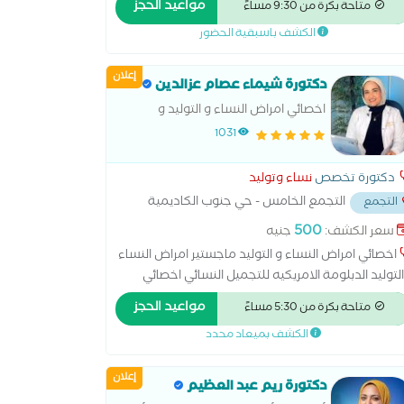
مواعيد الحجز
متاحة بكرة من 9:30 مساءً
طبيعية والقيصرية - الربط- وتكيس المبايض- المناظير -
الكشف باسبقية الحضور
حقن المجهرى - تجميل النسائى- تاخر الانجاب - العقم )
إعلان
دكتورة شيماء عصام عزالدين
اخصائي امراض النساء و التوليد و
التجميل النسائي ماجستير جامعة
1031
الاسكندرية دبلومة الامريكية في
التجميل النسائي
دكتورة تخصص
نساء وتوليد
التجمع الخامس - حي جنوب الكاديمية
التجمع
الشارع بين مسجد الشرطه ومسجد حسن
500
سعر الكشف:
جنيه
بتلي
...
اخصائي امراض النساء و التوليد ماجستير امراض النساء
لتوليد الدبلومة الامريكيه للتجميل النسائي اخصائي
لاح و ترميم المهبل ما بعد الولادات الطبيعية علاج
مواعيد الحجز
متاحة بكرة من 5:30 مساءً
تشنج المهبلي علاج تاخر الحمل و المناظير الجراحيه
الكشف بميعاد محدد
إعلان
دكتورة ريم عبد العظيم