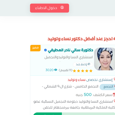
دخول الاطباء
احجز عند أفضل دكتور نساء وتوليد
مميز
دكتورة سالي نادر العطيفي
استشاري النسا والتوليدوالتجميل
النسائى -جامعة عين شمس
إختيار جيد
(11 تقييم)
3020
إستشاري تخصص
نساء وتوليد
التجمع الخامس - شارع ال٩٠ الشمالي -
التجمع
 المستشفي الجوي
...
500
سعر الكشف:
جنيه
استشاري النسا والتوليد دبلومه التجميل النسائية عضو
كليه الملكيه البريطانيه جامعه بيرمنجهام للحقن
مجهري و اطفال الانابيب متخصصة فى ( الولادة