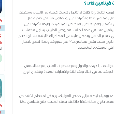
امين B12 ؟
ساء الحوامل إلى تناول فيتامين ب12 في الظروف التالية : إذا كانت لا تتناول كميات كافية من اللحوم ومنتجات
الألبان، وتميل إلى تناول الأطعمة النباتية التي لا تحتوي على فيتامين B12 والأفراد الذين يواجهون مشاكل صحية مثل
لأمعاء وقدرتها على امتصاص الفيتامينات وايضا الأفراد الذين
أجروا عملية تكميم المعدة معرضون أيضًا لخطر نقص فيتامين B12. في هذه الحالات، قد يوصي الطبيب بتناول مكملات
 وإذا كانت مستويات الفيتامين B12 جيدة في جسم الحامل وتحصل عليه من المصادر الغذائية، فإنها لن تحتاج
إلى تناول مكملات فيتامين B12. في العديد من الحالات، يكون سبب نقص فيتامين ب١٢ غير معروف، ولهذا يُنصح باختبار
بط
للحامل ما يلي :الضعف والتعب ,الدوخة والدوار وسرعة ضربات القلب ,سرعة التنفس
سو
نزيف، بما في ذلك نزيف اللثة واضطراب المعدة وفقدان الوزن
تج
تحتاج النساء الحوامل إلى 2.6 ميكروغرام من فيتامين ب 12 يومياً، بالإضافة إلى حمض الفوليك، ويمكن لمعظم الأشخاص
الحصول على هذه الكمية من فيتامين ب12 من الطعام.عندما يكون هناك نقصًا حادًا، قد يصف الطبيب حقن فيتامين ب12