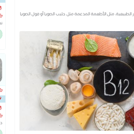
 من العديد من المصادر الطبيعية، مثل:الأطعمة المدعمة مثل حليب الصويا أو فول الصويا
نس
اخ
ال
ال
سو
تج
دك
ال