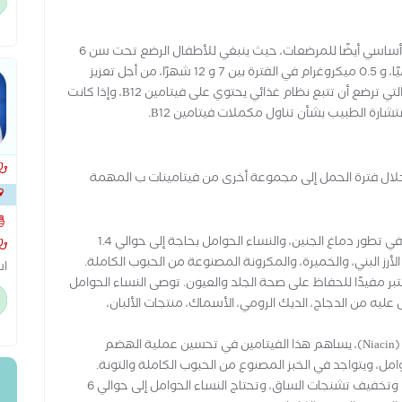
وت
ال
لا يقتصر أهمية فيتامين B12 على الحوامل فقط، بل هو أساسي أيضًا للمرضعات، حيث ينبغي للأطفال الرضع تحت سن 6
أشهر الحصول على 0.4 ميكروغرام من فيتامين B12 يوميًا، و 0.5 ميكروغرام في الفترة بين 7 و 12 شهرًا، من أجل تعزيز
نموهم وحمايتهم من فقر الدم.لذلك يجب على المرأة التي ترضع أن تتبع نظام غذائي يحتوي على فيتامين B12، وإذا كانت
رة الطبيب بشأن تناول مكملات فيتامين B12.
امل، تحتاج المرأة خلال فترة الحمل إلى مجموعة أخرى من فيتامينات ب المهمة
بجوا
فيتامين ب1 للحوامل: الثيامين، الذي يلعب دورا هاما في تطور دماغ الجنين، والنساء الحوامل بحاجة إلى حوالي 1.4
فين، يُعتبر مفيدًا للحفاظ على صحة الجلد والعيون. توصى النساء الحوامل
لحصول عليه من الدجاج، الديك الرومي، الأسماك، منتجات الألبان،
بط
سو
فيتامين ب3 للحوامل: المعروف أيضًا باسم النياسين (Niacin)، يساهم هذا الفيتامين في تحسين عملية الهضم
تج
فيتامين ب 5 للحوامل: يساهم في تكوين الهرمونات وتخفيف تشنجات الساق، وتحتاج النساء الحوامل إلى حوالي 6