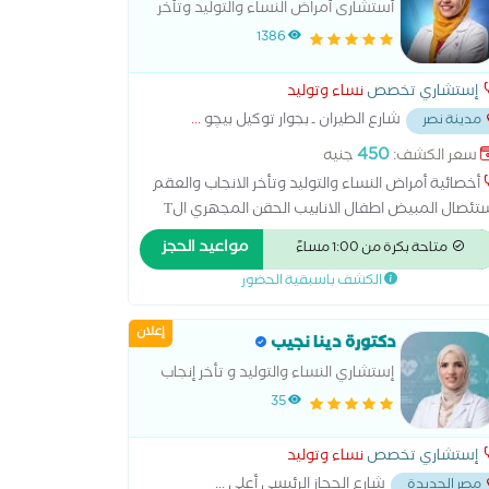
أستشارى أمراض النساء والتوليد وتأخر
الانجاب والعقم
1386
إستشاري تخصص
نساء وتوليد
شارع الطيران ـ بجوار توكيل بيچو
...
مدينة نصر
450
سعر الكشف:
جنيه
أخصائية أمراض النساء والتوليد وتأخر الانجاب والعقم
استئصال المبيض اطفال الانابيب الحقن المجهري الT
الT الهرموني الولادة الطبيعية الولادة القيصرية تحليل
مواعيد الحجز
متاحة بكرة من 1:00 مساءً
انة الرحم ربط قناة فالوب رعاية ما قبل الولادة وبعدها
الكشف باسبقية الحضور
نار سونار ثلاثي الابعاد سونار رباعي الابعاد عمليات
ميل المهبل عملية استئصال الرحم بالمنظار
إعلان
دكتورة دينا نجيب
إستشاري النساء والتوليد و تأخر إنجاب
والعقم ماستر نساء و توليد عين
35
شمس و دبلومة حقن مجهرى و
اخصاب مساعد قصر عينى
إستشاري تخصص
نساء وتوليد
شارع الحجاز الرئيسي أعلى
...
مصر الجديدة