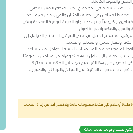
البيض والحبوب الكاملة.
يريدوكسين، حيث يساهم في نمو دماغ الجنين وتطور الجهاز العصبي،
ساعد هذا الفيتامين في تخفيف الغثيان والقيء خلال فترة الحمل.
توصي الأطباء بتناول نسبة من 25 إلى 50 ملجم من فيتامين ب6 يومياً، ولا ينصح بتجاوز الجرعة اليومية الموحدة.بعض
اسم البيوتين . قد ينجم الحمل عن نقص البيوتين، لذا تحتاج الحوامل إلى
 حمض الفوليك، هو أحد أهم الفيتامينات بالنسبة للحوامل حيث يساعد
على تقليل خطر إصابة الجنين بالعيوب الخلقية. تحتاج النساء الحوامل إلى تناول 400 ميكروغرام من فيتامين ب9 يوميًا
مكن الحصول على هذا الفيتامين من خلال المكملات الغذائية
ب فروت والخضروات الورقية مثل السبانخ والبروكلي والهليون،
طبية أو علاج هي فقط معلومات عامة ولا تغني أبدا عن زيارة الطبيب
كتور نساء وتوليد قريب منك