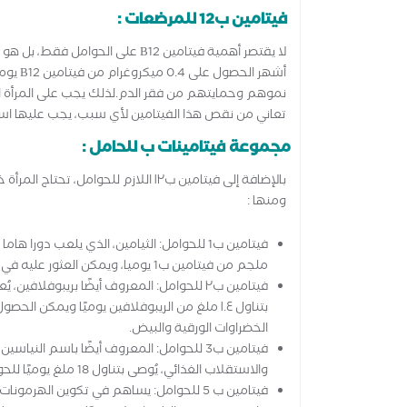
فيتامين ب12 للمرضعات :
تعاني من نقص هذا الفيتامين لأي سبب، يجب عليها استشا
مجموعة فيتامينات ب للحامل :
بالإضافة إلى فيتامين ب١٢ اللازم للحو
ومنها :
ملجم من فيتامين ب1 يوميا، ويمكن العثور عليه في الأرز البني، والخميرة، والمكرونة المصنوعة من الحبوب الكاملة.
فيتامين ب٢ للحوامل: المعروف أيضًا بريبوفلا
بتناول ١.٤ ملغ من الريبوفلافين يوميًا ويمكن ا
الخضراوات الورقية والبيض.
والاستقلاب الغذائي، يُوصى بتناول 18 ملغ يوميًا للحوامل، ويتواجد في الخبز المصنوع من الحبوب الكاملة والتونة.