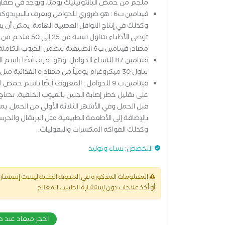
ملجم من حمض البانتوثينيك يوميًا، ويوجد في صفار 
فيتامين ب6 : هو ضروري للحوامل ويعرف بالب
وكذلك في إنتاج النواقل العصبية الهامة. يمكن أن ي
مصادر فيتامين ب6 الطبيعية تتضمن الحبوب الكاملة، والموز، والمكسرات، والفاصوليا.
فيتامين B7 للنساء الحوامل: وهو يعرف أيضًا ب
تناول 30 ميكروغرام يومياً من مصادره الغذائية مثل الكبد، وصفار البيض، والسبانخ، والحليب.
فيتامين ب 9 للحوامل : المعروف أيضًا باسم
قبل الحمل وفي الأشهر الثلاثة الأولى من الحمل. ي
بالإضافة إلى الأطعمة الطبيعية مثل البرتقال والجري
وكذلك الفواكه المكسرات والبقوليات.
التخصص
:
نساء وتوليد
المعلومات المذكورة في المدونة الطبية ليست إستشارة 
أو أخذ علاجات دون إستشارة الطبيب المعالج
احجز ميعاد عند د