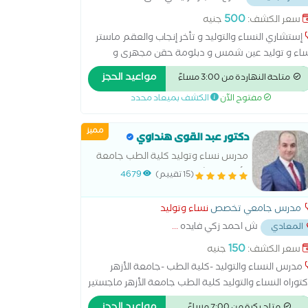
500
سعر الكشف:
جنيه
إستشاري النساء والتوليد و تأخر إنجاب والعقم ماستر
اء و توليد عين شمس و دبلومة حقن مجهرى و
صاب مساعد قصر عينى استئصال المبيض اطفال
مواعيد الحجز
متاحة النهاردة من 3:00 مساءً
انابيب الحقن المجهري الولادة الطبيعية الولادة
مفتوح الآن
الكشف بميعاد محدد
قيصرية تحليل بطانة الرحم رعاية ما قبل الولادة وبعدها
نار سونار ثلاثي الابعاد سونار رباعي الابعاد عمليات
مميز
ميل المهبل عملية استئصال الرحم بالمنظار
دكتور عبد القوى هنداوي
مدرس نساء وتوليد كلية الطب جامعة
الأزهر، استشاري الحقن المجهري وطب
(15 تقييم)
4679
الجنين
مدرس جامعي تخصص
نساء وتوليد
ش احمد زكي فايده
...
المعادي
150
سعر الكشف:
جنيه
مدرس النساء والتوليد -كلية الطب -جامعة الأزهر
توراه النساء والتوليد كلية الطب جامعة الأزهر ماجستير
نساء والتوليد المركز الدولي الإسلامي زميل طب الجنين