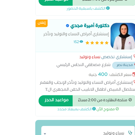
مواعيد الحجز
متاح بكرة من 7:00 مساءً
شوهات الأجنه _القصر العيني استشاري الحقن
الكشف باسبقية الحضور
مجهري مستشفى آدم الدولي
إعلان
دكتورة أميرة مجدي
إستشاري أمراض النساء والتوليد وتأخر
الإنجاب والعقم
152
إستشاري تخصص
نساء وتوليد
شارع مصطفي النحاس الرئيسي
مدينة نصر
ر مدرسه المنهل
...
400
سعر الكشف:
جنيه
إستشاري أمراض النساء والتوليد وتأخر الإنجاب والعقم
استئصال المبيض اطفال الانابيب الحقن المجهري الT
الT الهرموني الولادة الطبيعية الولادة القيصرية تحليل
مواعيد الحجز
متاحة النهاردة من 2:00 مساءً
انة الرحم ربط قناة فالوب رعاية ما قبل الولادة وبعدها
مفتوح الآن
الكشف بميعاد محدد
نار سونار ثلاثي الابعاد سونار رباعي الابعاد عمليات
ميل المهبل عملية استئصال الرحم بالمنظار
نساء وتوليد