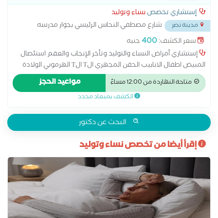
إستشاري تخصص
نساء وتوليد
شارع مصطفي النحاس الرئيسي بجوار مدرسه
مدينة نصر
المنهل
...
400
سعر الكشف:
جنيه
إستشاري أمراض النساء والتوليد وتأخر الإنجاب والعقم استئصال
المبيض اطفال الانابيب الحقن المجهري الT الT الهرموني الولادة
الطبيعية الولادة القيصرية تحليل بطانة الرحم ربط قناة فالوب رعاية
مواعيد الحجز
متاحة النهاردة من 12:00 مساءً
ما قبل الولادة وبعدها سونار سونار ثلاثي الابعاد سونار رباعي الابعاد
الكشف بميعاد محدد
عمليات تجميل المهبل عملية استئصال الرحم بالمنظار
البحث عن دكتور
إقرأ أيضا من تخصص نساء وتوليد