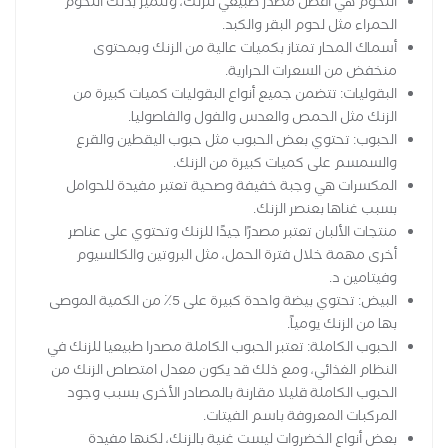
اللحوم هي أفضل مصدر طبيعي للزنك، وتتميز بذلك اللحوم
الحمراء مثل لحوم البقر والكبد.
أسماك المحار تمتاز بكميات عالية من الزنك وبمحتوى
منخفض من السعرات الحرارية.
البقوليات: تتضمن جميع أنواع البقوليات كميات كبيرة من
الزنك مثل الحمص والعدس والفول والفاصوليا.
الحبوب: تحتوي بعض الحبوب مثل حبوب اليقطين والقرع
والسمسم على كميات كبيرة من الزنك.
المكسرات هي وجبة خفيفة وصحية تعتبر مفيدة للحوامل
بسبب غناها بعنصر الزنك.
منتجات الألبان تعتبر مصدرًا جيدًا للزنك وتحتوي على عناصر
أخرى مهمة خلال فترة الحمل، مثل البروتين والكالسيوم
وفيتامين د.
البيض: تحتوي بيضة واحدة كبيرة على 5٪ من الكمية الموصى
بها من الزنك يومياً.
الحبوب الكاملة: تعتبر الحبوب الكاملة مصدرا طبيعيا للزنك في
النظام الغذائي، ومع ذلك قد يكون معدل امتصاص الزنك من
الحبوب الكاملة قليلا مقارنة بالمصادر الأخرى بسبب وجود
المركبات المعروفة باسم الفيتات.
بعض أنواع الخضروات ليست غنية بالزنك، لكنها مفيدة