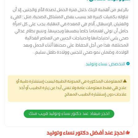
بالرغم من أهمية الزنك خلال فترة الحمل لصحة الأم والجنين، إلا أن
تناوله بكميات كبيرة قد يسبب بعض المشاكل الصحية، مثل : القيء
والغثيان ,الإسهال ,آلام في المعدة.في النهاية، يجب على كل امرأة
حامل أن تولي اهتماما خاصا بنفسها وبجنينها، وتتبع نظام غذائي
صحي يلبي احتياجاتها واحتياجات الجنين من العناصر الغذائية
المختلفة. هذا من أجل الحفاظ على صحتها أثناء الحمل وبعد
الولادة، وضمان نمو صحي للجنين وولادة طفل سليم.
التخصص
:
نساء وتوليد
المعلومات المذكورة في المدونة الطبية ليست إستشارة طبية أو
علاج هي فقط معلومات عامة ولا تغني أبدا عن زيارة الطبيب أو أخذ
علاجات دون إستشارة الطبيب المعالج
احجز ميعاد عند دكتور نساء وتوليد قريب منك
احجز عند أفضل دكتور نساء وتوليد