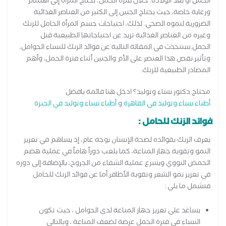
الحمل أو بعد الولادة. خلال فترة الحمل، تحتاج المرأة إلى اهتمام
ورعاية خاصة، حيث يحتاج الجنين إلى الكثير من العناصر الغذائية
الضرورية لنموه الصحي. لذلك، احتياجات جسم المرأة الحامل للزنك
وغيره من العناصر الغذائية تزيد عن احتياجاتها الطبيعية قبل
الحمل.سنتحدث في المقالة التالية عن فوائد الزنك للنساء الحوامل،
وتأثير نقص هذا العنصر على الأم والجنين أثناء فترة الحمل، وأهم
المصادر الطبيعية للزنك.
محتاج دكتور نساء وتوليد؟ ادخل هنا قائمة بافضل
أطباء نساء وتوليد في القاهرة
و
أطباء نساء وتوليد في الجيزة
فوائد الزنك للحامل :
يعرف الزنك بفوائده لصحة الإنسان بوجه عام، إذ يساهم في تعزيز
النمو وتقوية جهاز المناعة، كما يلعب دوراً هاماً في عملية هضم
الحمض النووي ويسرع عملية الشفاء من الجروح، بالإضافة إلى دوره
في تعزيز نمو الشعر وتقوية الأظافر.أما عن فوائد الزنك للحامل
فتشمل ما يلي :
يساعد على تعزيز جهاز المناعة لدى الحوامل ، حيث تكون
النساء في فترة الحمل عرضة لضعف المناعة ، وبالتالي