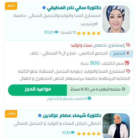
مميز
دكتورة سالي نادر العطيفي
استشاري النسا والتوليدوالتجميل النسائى -جامعة
عين شمس
إختيار جيد
(11 تقييم)
3020
إستشاري تخصص
نساء وتوليد
التجمع الخامس - شارع ال٩٠ الشمالي - خلف
التجمع
المستشفي الجوي
...
500
سعر الكشف:
جنيه
استشاري النسا والتوليد دبلومه التجميل النسائية عضو الكليه
الملكيه البريطانيه جامعه بيرمنجهام للحقن المجهري و اطفال
الانابيب متخصصة فى ( الولادة الطبيعية والقيصرية - الربط- وتكيس
مواعيد الحجز
متاحة النهاردة من 9:30 مساءً
المبايض- المناظير - الحقن المجهرى - تجميل النسائى- تاخر الانجاب -
الكشف باسبقية الحضور
العقم )
إعلان
دكتورة شيماء عصام عزالدين
اخصائي امراض النساء و التوليد و التجميل النسائي
ماجستير جامعة الاسكندرية دبلومة الامريكية في
1033