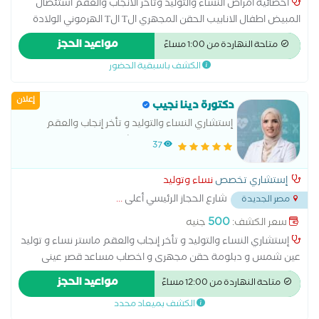
أخصائية أمراض النساء والتوليد وتأخر الانجاب والعقم استئصال
المبيض اطفال الانابيب الحقن المجهري الT الT الهرموني الولادة
الطبيعية الولادة القيصرية تحليل بطانة الرحم ربط قناة فالوب رعاية
مواعيد الحجز
متاحة النهاردة من 1:00 مساءً
ما قبل الولادة وبعدها سونار سونار ثلاثي الابعاد سونار رباعي الابعاد
الكشف باسبقية الحضور
عمليات تجميل المهبل عملية استئصال الرحم بالمنظار
إعلان
دكتورة دينا نجيب
إستشاري النساء والتوليد و تأخر إنجاب والعقم
ماستر نساء و توليد عين شمس و دبلومة حقن
37
مجهرى و اخصاب مساعد قصر عينى
إستشاري تخصص
نساء وتوليد
شارع الحجاز الرئيسي أعلى
...
مصر الجديدة
500
سعر الكشف:
جنيه
إستشاري النساء والتوليد و تأخر إنجاب والعقم ماستر نساء و توليد
عين شمس و دبلومة حقن مجهرى و اخصاب مساعد قصر عينى
استئصال المبيض اطفال الانابيب الحقن المجهري الولادة الطبيعية
مواعيد الحجز
متاحة النهاردة من 12:00 مساءً
الولادة القيصرية تحليل بطانة الرحم رعاية ما قبل الولادة وبعدها
الكشف بميعاد محدد
سونار سونار ثلاثي الابعاد سونار رباعي الابعاد عمليات تجميل المهبل