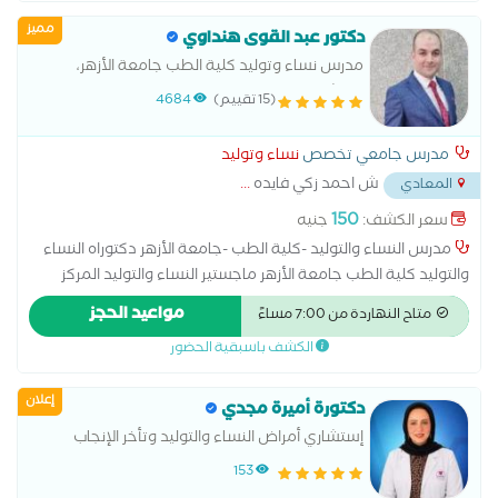
عملية استئصال الرحم بالمنظار
مميز
دكتور عبد القوى هنداوي
مدرس نساء وتوليد كلية الطب جامعة الأزهر،
استشاري الحقن المجهري وطب الجنين
(15 تقييم)
4684
مدرس جامعي تخصص
نساء وتوليد
ش احمد زكي فايده
...
المعادي
150
سعر الكشف:
جنيه
مدرس النساء والتوليد -كلية الطب -جامعة الأزهر دكتوراه النساء
والتوليد كلية الطب جامعة الأزهر ماجستير النساء والتوليد المركز
الدولي الإسلامي زميل طب الجنين وتشوهات الأجنه _القصر العيني
مواعيد الحجز
متاح النهاردة من 7:00 مساءً
استشاري الحقن المجهري مستشفى آدم الدولي
الكشف باسبقية الحضور
إعلان
دكتورة أميرة مجدي
إستشاري أمراض النساء والتوليد وتأخر الإنجاب
والعقم
153