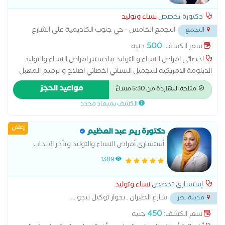
التجميل النسائي
دكتورة تخصص
نساء وتوليد
التجمع الخامس - حي جنوب الكاديمية على الشارع
التجمع
بين مسجد الشرطه ومسجد حسن الشربتلي
...
500
سعر الكشف:
جنيه
اخصائي امراض النساء و التوليد ماجستير امراض النساء والتوليد
الدبلومة الامريكيه للتجميل النسائي اخصائي اصلاح و ترميم المهبل
ما بعد الولادات الطبيعية علاج التشنج المهبلي علاج تاخر الحمل و
مواعيد الحجز
متاحة النهاردة من 5:30 مساءً
المناظير الجراحيه
الكشف بميعاد محدد
إعلان
دكتورة ريم عبد العظيم
أستشارى أمراض النساء والتوليد وتأخر الانجاب
والعقم
1389
إستشاري تخصص
نساء وتوليد
شارع الطيران ـ بجوار توكيل بيچو
...
مدينة نصر
450
سعر الكشف:
جنيه