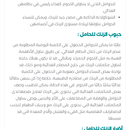
للحوامل اللاتي لا يتناولن اللحوم كغذاء رئيسي في نظامهن
الغذائي.
الشوكولاتة الداكنة هي مصدر جيد للزنك، ويمكن للنساء
الحوامل تناولها لزيادة مستوى الزنك في أجسامهن.
حبوب الزنك للحامل :
غالبًا ما يمكن للحوامل الحصول على الكمية اليومية المطلوبة من
عنصر الزنك من خلال النظام الغذائي، عن طريق تناول الأطعمة
الغنية به مثل اللحوم الحمراء. وبالتالي، قد لا تكون هناك حاجة
لتناول مكملات الزنك من خارج المصادر الغذائية.ومع ذلك، قد
تواجه بعض النساء الحوامل صعوبة في الحصول على الكمية
المطلوبة من الزنك من مصادره الطبيعية، خاصة إذا كن يتبعن نظامًا
غذائيًا نباتيًا خاليًا من اللحوم. في هذه الحالة، يمكن للطبيب وصف
بعض المكملات الغذائية التي تحتوي على الزنك لعلاج نقصها لدى
الحوامل والوقاية من المضاعفات على الأم والجنين.يوصى بتناول
المكملات الغذائية التي تحتوي على الزنك مع وجبات الطعام لتجنب
الاضطرابات الهضمية مثل القيء والغثيان وآلام المعدة التي قد
تسببها.
أضرار الزنك للحامل :