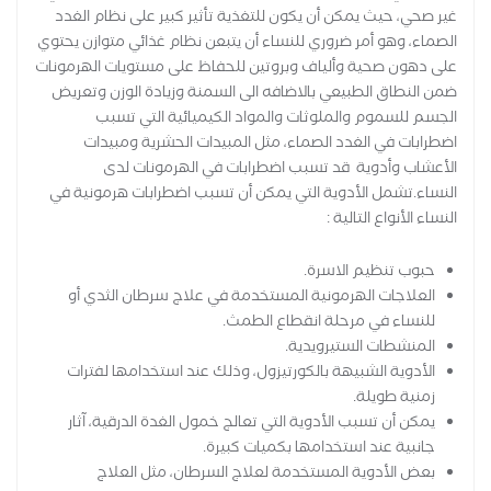
غير صحي، حيث يمكن أن يكون للتغذية تأثير كبير على نظام الغدد
الصماء، وهو أمر ضروري للنساء أن يتبعن نظام غذائي متوازن يحتوي
على دهون صحية وألياف وبروتين للحفاظ على مستويات الهرمونات
ضمن النطاق الطبيعي بالاضافه الى السمنة وزيادة الوزن وتعريض
الجسم للسموم والملوثات والمواد الكيميائية التي تسبب
اضطرابات في الغدد الصماء، مثل المبيدات الحشرية ومبيدات
الأعشاب وأدوية قد تسبب اضطرابات في الهرمونات لدى
النساء.تشمل الأدوية التي يمكن أن تسبب اضطرابات هرمونية في
النساء الأنواع التالية :
حبوب تنظيم الاسرة.
العلاجات الهرمونية المستخدمة في علاج سرطان الثدي أو
للنساء في مرحلة انقطاع الطمث.
المنشطات الستيرويدية.
الأدوية الشبيهة بالكورتيزول، وذلك عند استخدامها لفترات
زمنية طويلة.
يمكن أن تسبب الأدوية التي تعالج خمول الغدة الدرقية، آثار
جانبية عند استخدامها بكميات كبيرة.
بعض الأدوية المستخدمة لعلاج السرطان، مثل العلاج