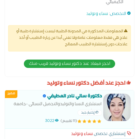
الكيميائي.
التخصص
:
نساء وتوليد
المعلومات المذكورة في المدونة الطبية ليست إستشارة طبية أو
علاج هي فقط معلومات عامة ولا تغني أبدا عن زيارة الطبيب أو أخذ
علاجات دون إستشارة الطبيب المعالج
احجز ميعاد عند دكتور نساء وتوليد قريب منك
احجز عند أفضل دكتور نساء وتوليد
مميز
دكتورة سالي نادر العطيفي
استشاري النسا والتوليدوالتجميل النسائى -جامعة
عين شمس
إختيار جيد
(11 تقييم)
3022
إستشاري تخصص
نساء وتوليد