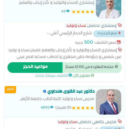
إستشاري النساء والتوليد و تأخر إنجاب والعقم
ماستر نساء و توليد عين شمس و دبلومة حقن
44
مجهرى و اخصاب مساعد قصر عينى
إستشاري تخصص
نساء وتوليد
شارع الحجاز الرئيسي أعلى
...
مصر الجديدة
500
سعر الكشف:
جنيه
إستشاري النساء والتوليد و تأخر إنجاب والعقم ماستر نساء و توليد
عين شمس و دبلومة حقن مجهرى و اخصاب مساعد قصر عينى
استئصال المبيض اطفال الانابيب الحقن المجهري الولادة الطبيعية
مواعيد الحجز
متاحة النهاردة من 12:00 مساءً
الولادة القيصرية تحليل بطانة الرحم رعاية ما قبل الولادة وبعدها
مفتوح الآن
الكشف بميعاد محدد
سونار سونار ثلاثي الابعاد سونار رباعي الابعاد عمليات تجميل المهبل
عملية استئصال الرحم بالمنظار
مميز
دكتور عبد القوى هنداوي
مدرس نساء وتوليد كلية الطب جامعة الأزهر،
استشاري الحقن المجهري وطب الجنين
(15 تقييم)
4692
مدرس جامعي تخصص
نساء وتوليد