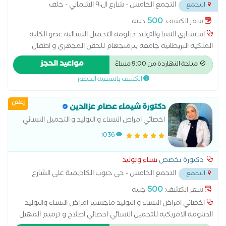
التجمع الخامس - شارع ال٩٠ الشمالي - خلف
التجمع
المستشفي الجوي
...
500
سعر الكشف:
جنيه
استشاري النسا والتوليد دبلومه التجميل النسائية عضو الكليه
الملكيه البريطانيه جامعه بيرمنجهام للحقن المجهري و اطفال
الانابيب متخصصة فى ( الولادة الطبيعية والقيصرية - الربط- وتكيس
مواعيد الحجز
متاحة النهاردة من 9:00 مساءً
المبايض- المناظير - الحقن المجهرى - تجميل النسائى- تاخر الانجاب -
الكشف باسبقية الحضور
العقم )
إعلان
دكتورة شيماء عصام عزالدين
اخصائي امراض النساء و التوليد و التجميل النسائي
ماجستير جامعة الاسكندرية دبلومة الامريكية في
1036
التجميل النسائي
دكتورة تخصص
نساء وتوليد
التجمع الخامس - حي جنوب الكاديمية على الشارع
التجمع
بين مسجد الشرطه ومسجد حسن الشربتلي
...
500
سعر الكشف:
جنيه
اخصائي امراض النساء و التوليد ماجستير امراض النساء والتوليد
الدبلومة الامريكيه للتجميل النسائي اخصائي اصلاح و ترميم المهبل