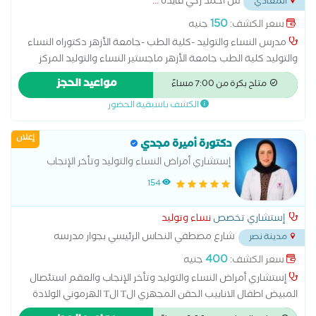
ش احمد زكي فايده
...
المعادي
150
سعر الكشف:
جنيه
مدرس النساء والتوليد -كلية الطب -جامعة الأزهر دكتوراه النساء
والتوليد كلية الطب جامعة الأزهر ماجستير النساء والتوليد المركز
الدولي الإسلامي زميل طب الجنين وتشوهات الأجنه _القصر العيني
مواعيد الحجز
متاح بكرة من 7:00 مساءً
استشاري الحقن المجهري مستشفى آدم الدولي
الكشف باسبقية الحضور
إعلان
دكتورة أميرة مجدي
إستشاري أمراض النساء والتوليد وتأخر الإنجاب
والعقم
154
إستشاري تخصص
نساء وتوليد
شارع مصطفي النحاس الرئيسي بجوار مدرسه
مدينة نصر
المنهل
...
400
سعر الكشف:
جنيه
إستشاري أمراض النساء والتوليد وتأخر الإنجاب والعقم استئصال
المبيض اطفال الانابيب الحقن المجهري الT الT الهرموني الولادة
الطبيعية الولادة القيصرية تحليل بطانة الرحم ربط قناة فالوب رعاية