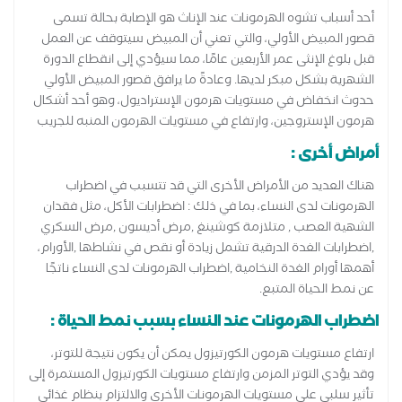
أحد أسباب تشوه الهرمونات عند الإناث هو الإصابة بحالة تسمى
قصور المبيض الأولي، والتي تعني أن المبيض سيتوقف عن العمل
قبل بلوغ الإنثى عمر الأربعين عامًا، مما سيؤدي إلى انقطاع الدورة
الشهرية بشكل مبكر لديها. وعادةً ما يرافق قصور المبيض الأولي
حدوث انخفاض في مستويات هرمون الإستراديول، وهو أحد أشكال
هرمون الإستروجين، وارتفاع في مستويات الهرمون المنبه للجريب
أمراض أخرى :
هناك العديد من الأمراض الأخرى التي قد تتسبب في اضطراب
الهرمونات لدى النساء، بما في ذلك : اضطرابات الأكل، مثل فقدان
الشهية العصب , متلازمة كوشينغ ,مرض أديسون ,مرض السكري
,اضطرابات الغدة الدرقية تشمل زيادة أو نقص في نشاطها ,الأورام،
أهمها أورام الغدة النخامية ,اضطراب الهرمونات لدى النساء ناتجًا
عن نمط الحياة المتبع.
اضطراب الهرمونات عند النساء بسبب نمط الحياة :
ارتفاع مستويات هرمون الكورتيزول يمكن أن يكون نتيجة للتوتر،
وقد يؤدي التوتر المزمن وارتفاع مستويات الكورتيزول المستمرة إلى
تأثير سلبي على مستويات الهرمونات الأخرى والالتزام بنظام غذائي