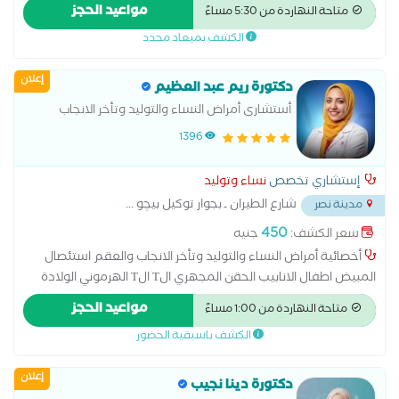
ما بعد الولادات الطبيعية علاج التشنج المهبلي علاج تاخر الحمل و
مواعيد الحجز
متاحة النهاردة من 5:30 مساءً
المناظير الجراحيه
الكشف بميعاد محدد
إعلان
دكتورة ريم عبد العظيم
أستشارى أمراض النساء والتوليد وتأخر الانجاب
والعقم
1396
إستشاري تخصص
نساء وتوليد
شارع الطيران ـ بجوار توكيل بيچو
...
مدينة نصر
450
سعر الكشف:
جنيه
أخصائية أمراض النساء والتوليد وتأخر الانجاب والعقم استئصال
المبيض اطفال الانابيب الحقن المجهري الT الT الهرموني الولادة
الطبيعية الولادة القيصرية تحليل بطانة الرحم ربط قناة فالوب رعاية
مواعيد الحجز
متاحة النهاردة من 1:00 مساءً
ما قبل الولادة وبعدها سونار سونار ثلاثي الابعاد سونار رباعي الابعاد
الكشف باسبقية الحضور
عمليات تجميل المهبل عملية استئصال الرحم بالمنظار
إعلان
دكتورة دينا نجيب