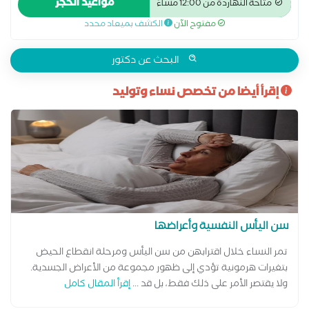
مواعيد الحجز
متاحة النهاردة من 12:00 مساءً
ما قبل الولادة وبعدها سونار سونار ثلاثي الابعاد سونار رباعي الابعاد
مفتوح الآن
الكشف بميعاد محدد
عمليات تجميل المهبل عملية استئصال الرحم بالمنظار
البحث عن دكتور
إقرأ أيضا من تخصص نساء وتوليد
سن اليأس النفسية وأعراضها
تمر النساء خلال اقترابهن من سن اليأس ومرحلة انقطاع الحيض
بتغيرات هرمونية تؤدي إلى ظهور مجموعة من الأعراض الجسدية.
ولا يقتصر الأمر على ذلك فقط، بل قد ...
إقرأ المقال كامل