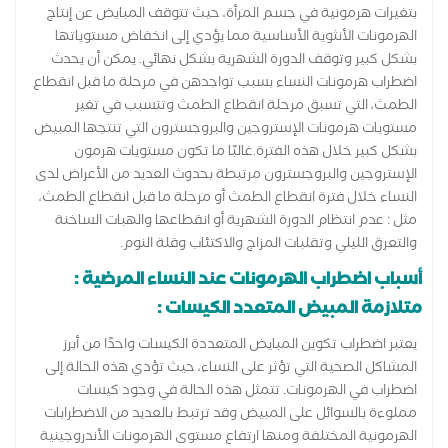
بتغيرات هرمونية في جسم المرأة، حيث تتوقف المبايض عن إنتاج
الهرمونات الأنثوية الأساسية مما يؤدي إلى انخفاض مستوياتها
بشكل كبير وتوقف الدورة الشهرية بشكل نهائي. يمكن أن يحدث
اضطراب هرمونات النساء بسبب تواجدهن في مرحلة ما قبل انقطاع
الطمث، التي تسبق مرحلة انقطاع الطمث وتتسبب في تغير
مستويات هرمونات الإستروجين والبروجسترون التي تنتجها المبيض
بشكل كبير خلال هذه الفترة.غالبًا ما تكون مستويات هرمون
الإستروجين والبروجسترون مرتبطة بحدوث العديد من الأعراض لدى
النساء خلال فترة انقطاع الطمث أو مرحلة ما قبل انقطاع الطمث،
مثل : عدم انتظام الدورة الشهرية أو انقطاعها والهبات الساخنة
والتعرق الليلي وتقلبات المزاج والاكتئاب وقلة النوم.
أسباب اضطراب الهرمونات عند النساء المرضية :
متلازمة المبيض المتعدد الكيسات :
يعتبر اضطراب تكوين المبايض المتعددة الكيسات واحدًا من أبرز
المشاكل الصحية التي تؤثر على النساء، حيث تؤدي هذه الحالة إلى
اضطراب في الهرمونات. تتمثل هذه الحالة في وجود كيسات
مملوءة بالسوائل على المبيض وقد ترتبط بالعديد من الاضطرابات
الهرمونية المختلفة ومنها ارتفاع مستوى الهرمونات الأندروجينية