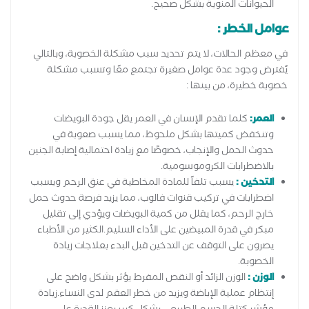
الحيوانات المنوية بشكل صحيح.
عوامل الخطر :
في معظم الحالات، لا يتم تحديد سبب مشكلة الخصوبة، وبالتالي
يُفترض وجود عدة عوامل صغيرة تجتمع معًا وتسبب مشكلة
خصوبة خطيرة، من بينها :
العمر:
كلما تقدم الإنسان في العمر يقل جودة البويضات
وتنخفض كميتها بشكل ملحوظ، مما يسبب صعوبة في
حدوث الحمل والإنجاب، خصوصًا مع زيادة احتمالية إصابة الجنين
بالاضطرابات الكروموسومية.
التدخين :
يسبب تلفاً للمادة المخاطية في عنق الرحم ويسبب
اضطرابات في تركيب قنوات فالوب، مما يزيد فرصة حدوث حمل
خارج الرحم، كما يقلل من كمية البويضات ويؤدي إلى تقليل
مبكر في قدرة المبيضين على الأداء السليم.الكثير من الأطباء
يصرون على التوقف عن التدخين قبل البدء بعلاجات زيادة
الخصوبة.
الوزن :
الوزن الزائد أو النقص المفرط يؤثر بشكل واضح على
إنتظام عملية الإباضة ويزيد من خطر العقم لدى النساء.زيادة