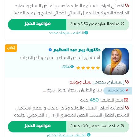
اخصائي امراض النساء و التوليد ماجستير امراض النساء والتوليد
الدبلومة الامريكيه للتجميل النسائي اخصائي اصلاح و ترميم المهبل
ما بعد الولادات الطبيعية علاج التشنج المهبلي علاج تاخر الحمل و
مواعيد الحجز
متاحة النهاردة من 5:30 مساءً
المناظير الجراحيه
الكشف بميعاد محدد
إعلان
دكتورة ريم عبد العظيم
أستشارى أمراض النساء والتوليد وتأخر الانجاب
والعقم
1394
إستشاري تخصص
نساء وتوليد
شارع الطيران ـ بجوار توكيل بيچو
...
مدينة نصر
450
سعر الكشف:
جنيه
أخصائية أمراض النساء والتوليد وتأخر الانجاب والعقم استئصال
المبيض اطفال الانابيب الحقن المجهري الT الT الهرموني الولادة
الطبيعية الولادة القيصرية تحليل بطانة الرحم ربط قناة فالوب رعاية
مواعيد الحجز
متاحة النهاردة من 1:00 مساءً
ما قبل الولادة وبعدها سونار سونار ثلاثي الابعاد سونار رباعي الابعاد
الكشف باسبقية الحضور