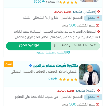
(11 تقييم)
3020
إستشاري تخصص
نساء وتوليد
التجمع الخامس - شارع ال٩٠ الشمالي - خلف
التجمع
المستشفي الجوي
...
500
سعر الكشف:
جنيه
استشاري النسا والتوليد دبلومه التجميل النسائية عضو الكليه
الملكيه البريطانيه جامعه بيرمنجهام للحقن المجهري و اطفال
الانابيب متخصصة فى ( الولادة الطبيعية والقيصرية - الربط- وتكيس
مواعيد الحجز
متاحة النهاردة من 9:00 مساءً
المبايض- المناظير - الحقن المجهرى - تجميل النسائى- تاخر الانجاب -
الكشف باسبقية الحضور
العقم )
إعلان
دكتورة شيماء عصام عزالدين
اخصائي امراض النساء و التوليد و التجميل النسائي
ماجستير جامعة الاسكندرية دبلومة الامريكية في
1035
التجميل النسائي
دكتورة تخصص
نساء وتوليد
التجمع الخامس - حي جنوب الكاديمية على الشارع
التجمع
بين مسجد الشرطه ومسجد حسن الشربتلي
...
500
سعر الكشف:
جنيه