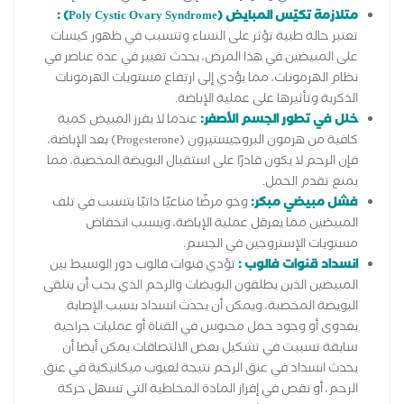
متلازمة تكيّس المبايض (Poly Cystic Ovary Syndrome) :
تعتبر حالة طبية تؤثر على النساء وتتسبب في ظهور كيسات
على المبيضين.في هذا المرض، يحدث تغيير في عدة عناصر في
نظام الهرمونات، مما يؤدي إلى ارتفاع مستويات الهرمونات
الذكرية وتأثيرها على عملية الإباضة.
خلل في تطور الجسم الأصفر:
عندما لا يفرز المبيض كمية
كافية من هرمون البروجيستيرون (Progesterone) بعد الإباضة،
فإن الرحم لا يكون قادرًا على استقبال البويضة المخصبة، مما
يمنع تقدم الحمل.
فشل مبيضي مبكر:
وخو مرضًا مناعيًا ذاتيًا يتسبب في تلف
المبيضين مما يعرقل عملية الإباضة، ويسبب انخفاض
مستويات الإستروجين في الجسم.
انسداد قنوات فالوب :
تؤدي قنوات فالوب دور الوسيط بين
المبيضين الذين يطلقون البويضات والرحم الذي يجب أن يتلقى
البويضة المخصبة، ويمكن أن يحدث انسداد بسبب الإصابة
بعدوى أو وجود حمل محبوس في القناة أو عمليات جراحية
سابقة تسببت في تشكيل بعض الالتصاقات.يمكن أيضا أن
يحدث انسداد في عنق الرحم نتيجة لعيوب ميكانيكية في عنق
الرحم، أو نقص في إفراز المادة المخاطية التي تسهل حركة