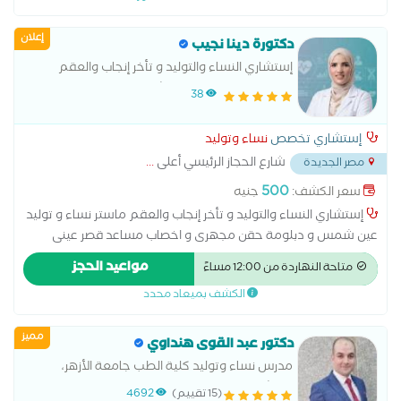
عمليات تجميل المهبل عملية استئصال الرحم بالمنظار
إعلان
دكتورة دينا نجيب
إستشاري النساء والتوليد و تأخر إنجاب والعقم
ماستر نساء و توليد عين شمس و دبلومة حقن
38
مجهرى و اخصاب مساعد قصر عينى
إستشاري تخصص
نساء وتوليد
شارع الحجاز الرئيسي أعلى
...
مصر الجديدة
500
سعر الكشف:
جنيه
إستشاري النساء والتوليد و تأخر إنجاب والعقم ماستر نساء و توليد
عين شمس و دبلومة حقن مجهرى و اخصاب مساعد قصر عينى
استئصال المبيض اطفال الانابيب الحقن المجهري الولادة الطبيعية
مواعيد الحجز
متاحة النهاردة من 12:00 مساءً
الولادة القيصرية تحليل بطانة الرحم رعاية ما قبل الولادة وبعدها
الكشف بميعاد محدد
سونار سونار ثلاثي الابعاد سونار رباعي الابعاد عمليات تجميل المهبل
عملية استئصال الرحم بالمنظار
مميز
دكتور عبد القوى هنداوي
مدرس نساء وتوليد كلية الطب جامعة الأزهر،
استشاري الحقن المجهري وطب الجنين
(15 تقييم)
4692