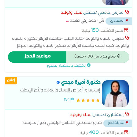
مدرس جامعي تخصص
نساء وتوليد
ش احمد زكي فايده
...
المعادي
150
سعر الكشف:
جنيه
مدرس النساء والتوليد -كلية الطب -جامعة الأزهر دكتوراه النساء
والتوليد كلية الطب جامعة الأزهر ماجستير النساء والتوليد المركز
الدولي الإسلامي زميل طب الجنين وتشوهات الأجنه _القصر العيني
مواعيد الحجز
متاح بكرة من 7:00 مساءً
استشاري الحقن المجهري مستشفى آدم الدولي
الكشف باسبقية الحضور
إعلان
دكتورة أميرة مجدي
إستشاري أمراض النساء والتوليد وتأخر الإنجاب
والعقم
154
إستشاري تخصص
نساء وتوليد
شارع مصطفي النحاس الرئيسي بجوار مدرسه
مدينة نصر
المنهل
...
400
سعر الكشف:
جنيه