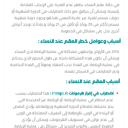
في حالة عقم النساء، يظهر عدم القدرة على الإنجاب كعلامة
رئيسية، ويمكن أن يترافق مع ذلك اضطرابات في الدورة الشهرية أو
دورات تستمر لفترة غير عادية.المعنى هنا هو وجود دورة شهرية
تستمر لأكثر من 35 يومًا، أو لأقل من 21 يومًا، وعادةً لا توجد أعراض
أخرى تدل على مشاكل في الخصوبة.
أسباب وعوامل خطر العقم عند النساء :
25% من الأزواج يواجهون مشكلة في عملية الإباضة لدى النساء،
ويمكن أن تكون هذه المشكلة ناتجة عن طول المحور الذي يتحكم
في عملية الإباضة، من الغدة تحت المهاد وصولاً إلى الغدة النخامية
وثم اضطرابات في المبيض نفسه.
أسباب العقم عند النساء :
اضطراب في إفراز هرمونات LH وFSH :
هذا الاضطراب يسبب
عدم انتظام في عملية الإباضة، أو الإباضة غير الصحيحة التي
يتم تمثيلها بانقطاع الدورة الشهرية ونزولها.قد يؤدي النقص
أو الزيادة في الوزن، بالإضافة إلى التغيرات المفاجئة في الوزن،
إلى عدم توازن في مستويات الهرمونات، ويمكن أن يؤدي
الضغط النفسي والتوتر الشديد إلى مشاكل في عملية الإباضة.