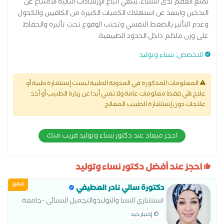
لمنع العقم لدى النساء، ينبغي اتباع الإرشادات التالية الامتناع عن
التدخين وابتعد عن استهلاك الكميات الكبيرة من الكافيين والكحول
وعدم التأثير بالضغط النفسي وتجنب الوقوع تحت تأثيره والحفاظ
على وزن ملائم داخل الحدود الطبيعية.
التخصص
:
نساء وتوليد
المعلومات المذكورة في المدونة الطبية ليست إستشارة طبية أو
علاج هي فقط معلومات عامة ولا تغني أبدا عن زيارة الطبيب أو أخذ
علاجات دون إستشارة الطبيب المعالج
احجز ميعاد عند دكتور نساء وتوليد قريب منك
احجز عند أفضل دكتور نساء وتوليد
مميز
دكتورة سالي نادر العطيفي
استشاري النسا والتوليدوالتجميل النسائى -جامعة
عين شمس
إختيار جيد