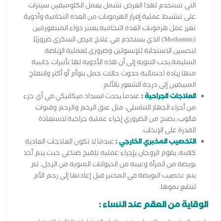
التي تستخدم لهذا الغرض تشمل يعمل الكلوميفين سيترات
على تنشيط عملية إفراز الهرمونات من الغدة النخامية وأدوية
تعزز عمل هرمونات الغدة النخامية.يعتبر دواء الميتفورمين
(Metformin) الذي يستخدم في علاج مرض السكري ضروريًا
لتحسين الاستجابة للإنسولين وضروري لعملية الإباضة
السليمة.يجب التنويه إلى أن هذه الأدوية لها تأثيرات جانبية
منها زيادة احتمالية حدوث حالات حمل بتوأم أو أكثر وانتفاخ
المبيضين إلى درجة الشعور بالألم.
العلاجات الجراحية :
عندما يحدث انسداد ميكانيكي في أي جزء
من أجزاء الجهاز التناسلي، مثل عنق الرحم والرحم وقنوات
فالوب، يصبح من الضروري إجراء عملية جراحية لاستعادة
القدرة على الإنجاب.
التخصيب المخبري الخارجي :
عندما لا تكون العلاجات العادية
كافية، يقوم الزوجان بإجراء عملية تلقيح صناعي حيث يتم أخذ
بويضة من المرأة وعينة من الحيوانات المنوية من الرجل، ثم
يتم تخصيب البويضة في المختبر قبل إعادتها إلى رحم الأم
لتتابع نموها.
الوقاية من العقم عند النساء :