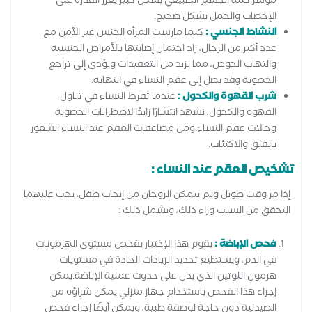
مؤشر كتلة الجسم الطبيعي بشكل كبير يعزز القدرة على
الإخصاب والحمل بشكل صحيح.
النشاط الجنسي :
كلما مارست المرأة الجنس غير الآمن مع
عدد أكبر من الرجال، زاد احتمال إصابتها بالأمراض الجنسية
والتهاب الحوض، مما يزيد من التعقيدات ويؤدي إلى تراجع
الخصوبة وقد يصل إلى عقم النساء في النهاية.
شرب القهوة والكحول :
عندما تفرط النساء في تناول
القهوة والكحول، نشهد انتشارًا زايدًا لاضطرابات الخصوبة
وحالات عقم النساء.ومن مضاعفات العقم عند النساء الشعور
بالقلق والاكتئاب.
تشخيص العقم عند النساء :
إذا مر وقت طويل ولم يتمكن الزوجان من إنجاب طفل، يجب عليهما
التحقق من السبب وراء ذلك، ويشمل ذلك :
فحص الإباضة :
يقوم هذا الإختبار بفحص مستوى الهرمونات
في الدم، ويستطيع تحديد الزيادات الحادة في مستويات
هرمون اللوتين الذي يدل على حدوث عملية الإباضة.يمكن
إجراء هذا الفحص باستخدام جهاز منزلي يمكن شراؤه من
الصيدلية دون حاجة لوصفة طبية، ويمكن أيضًا إجراء فحص