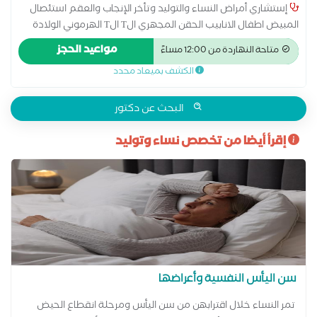
إستشاري أمراض النساء والتوليد وتأخر الإنجاب والعقم استئصال
المبيض اطفال الانابيب الحقن المجهري الT الT الهرموني الولادة
الطبيعية الولادة القيصرية تحليل بطانة الرحم ربط قناة فالوب رعاية
مواعيد الحجز
متاحة النهاردة من 12:00 مساءً
ما قبل الولادة وبعدها سونار سونار ثلاثي الابعاد سونار رباعي الابعاد
الكشف بميعاد محدد
عمليات تجميل المهبل عملية استئصال الرحم بالمنظار
البحث عن دكتور
إقرأ أيضا من تخصص نساء وتوليد
سن اليأس النفسية وأعراضها
تمر النساء خلال اقترابهن من سن اليأس ومرحلة انقطاع الحيض