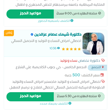
الملكيه البريطانيه جامعه بيرمنجهام للحقن المجهري و اطفال
الانابيب متخصصة فى ( الولادة الطبيعية والقيصرية - الربط- وتكيس
مواعيد الحجز
متاحة النهاردة من 9:00 مساءً
المبايض- المناظير - الحقن المجهرى - تجميل النسائى- تاخر الانجاب -
الكشف باسبقية الحضور
العقم )
إعلان
دكتورة شيماء عصام عزالدين
اخصائي امراض النساء و التوليد و التجميل النسائي
ماجستير جامعة الاسكندرية دبلومة الامريكية في
1036
التجميل النسائي
دكتورة تخصص
نساء وتوليد
التجمع الخامس - حي جنوب الكاديمية على الشارع
التجمع
بين مسجد الشرطه ومسجد حسن الشربتلي
...
500
سعر الكشف:
جنيه
اخصائي امراض النساء و التوليد ماجستير امراض النساء والتوليد
الدبلومة الامريكيه للتجميل النسائي اخصائي اصلاح و ترميم المهبل
ما بعد الولادات الطبيعية علاج التشنج المهبلي علاج تاخر الحمل و
مواعيد الحجز
متاحة النهاردة من 5:30 مساءً
المناظير الجراحيه
الكشف بميعاد محدد