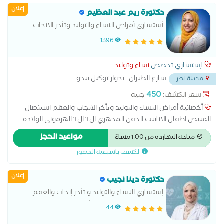
إعلان
دكتورة ريم عبد العظيم
أستشارى أمراض النساء والتوليد وتأخر الانجاب
والعقم
1396
إستشاري تخصص
نساء وتوليد
شارع الطيران ـ بجوار توكيل بيچو
...
مدينة نصر
450
سعر الكشف:
جنيه
أخصائية أمراض النساء والتوليد وتأخر الانجاب والعقم استئصال
المبيض اطفال الانابيب الحقن المجهري الT الT الهرموني الولادة
الطبيعية الولادة القيصرية تحليل بطانة الرحم ربط قناة فالوب رعاية
مواعيد الحجز
متاحة النهاردة من 1:00 مساءً
ما قبل الولادة وبعدها سونار سونار ثلاثي الابعاد سونار رباعي الابعاد
الكشف باسبقية الحضور
عمليات تجميل المهبل عملية استئصال الرحم بالمنظار
إعلان
دكتورة دينا نجيب
إستشاري النساء والتوليد و تأخر إنجاب والعقم
ماستر نساء و توليد عين شمس و دبلومة حقن
44
مجهرى و اخصاب مساعد قصر عينى