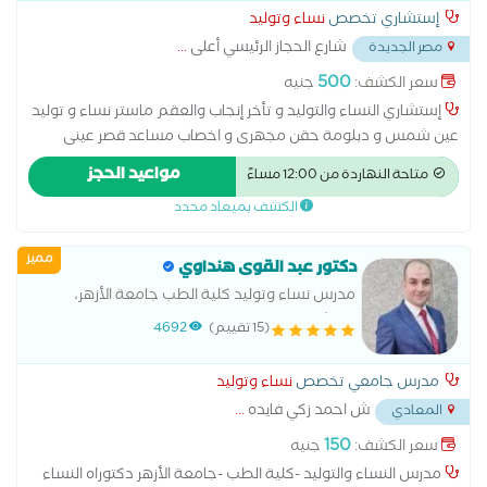
إستشاري تخصص
نساء وتوليد
شارع الحجاز الرئيسي أعلى
...
مصر الجديدة
500
سعر الكشف:
جنيه
إستشاري النساء والتوليد و تأخر إنجاب والعقم ماستر نساء و توليد
عين شمس و دبلومة حقن مجهرى و اخصاب مساعد قصر عينى
استئصال المبيض اطفال الانابيب الحقن المجهري الولادة الطبيعية
مواعيد الحجز
متاحة النهاردة من 12:00 مساءً
الولادة القيصرية تحليل بطانة الرحم رعاية ما قبل الولادة وبعدها
الكشف بميعاد محدد
سونار سونار ثلاثي الابعاد سونار رباعي الابعاد عمليات تجميل المهبل
عملية استئصال الرحم بالمنظار
مميز
دكتور عبد القوى هنداوي
مدرس نساء وتوليد كلية الطب جامعة الأزهر،
استشاري الحقن المجهري وطب الجنين
(15 تقييم)
4692
مدرس جامعي تخصص
نساء وتوليد
ش احمد زكي فايده
...
المعادي
150
سعر الكشف:
جنيه
مدرس النساء والتوليد -كلية الطب -جامعة الأزهر دكتوراه النساء