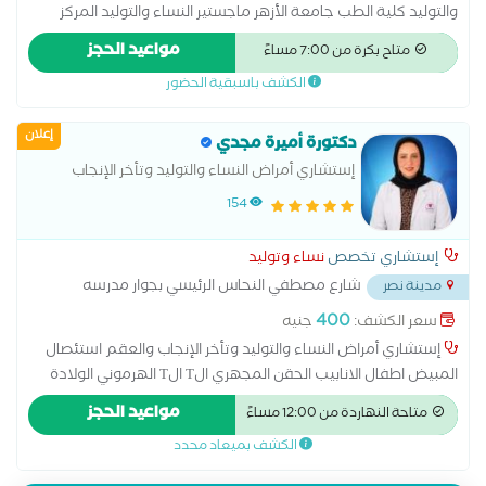
والتوليد كلية الطب جامعة الأزهر ماجستير النساء والتوليد المركز
الدولي الإسلامي زميل طب الجنين وتشوهات الأجنه _القصر العيني
مواعيد الحجز
متاح بكرة من 7:00 مساءً
استشاري الحقن المجهري مستشفى آدم الدولي
الكشف باسبقية الحضور
إعلان
دكتورة أميرة مجدي
إستشاري أمراض النساء والتوليد وتأخر الإنجاب
والعقم
154
إستشاري تخصص
نساء وتوليد
شارع مصطفي النحاس الرئيسي بجوار مدرسه
مدينة نصر
المنهل
...
400
سعر الكشف:
جنيه
إستشاري أمراض النساء والتوليد وتأخر الإنجاب والعقم استئصال
المبيض اطفال الانابيب الحقن المجهري الT الT الهرموني الولادة
الطبيعية الولادة القيصرية تحليل بطانة الرحم ربط قناة فالوب رعاية
مواعيد الحجز
متاحة النهاردة من 12:00 مساءً
ما قبل الولادة وبعدها سونار سونار ثلاثي الابعاد سونار رباعي الابعاد
الكشف بميعاد محدد
عمليات تجميل المهبل عملية استئصال الرحم بالمنظار