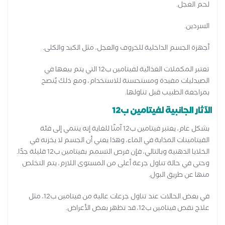
لحم العجل.
السردين.
أجهزة الجسم الداخلية للخروف والعجل، مثل الكبد والكلى.
تعتبر المكملات الغذائية لفيتامين ب12 التي يتم بيعها في
الصيدليات مفيدة ومستحسنة للاستخدام، ومع ذلك يُنصح
بمراجعة الطبيب قبل تناولها.
الآثار الجانبية لفيتامين ب12
بشكل عام، يعتبر فيتامين ب12 آمنًا للغاية إنه ينتمي إلى فئة
الفيتامينات المذابة في الماء، وهذا يعني أن الجسم لا يخزنه في
الخلايا الدهنية وبالتالي، فإن فرص التسمم بفيتامين ب12 قليلة جدًا.
وحتى في حالة تناول جرعة أعلى من المستوى اللازم، يتم التخلص
منها عن طريق البول.
في بعض الحالات عند تناول جرعات عالية من فيتامين ب12، مثل
علاج نقص فيتامين ب12، قد تظهر بعض الأعراض.