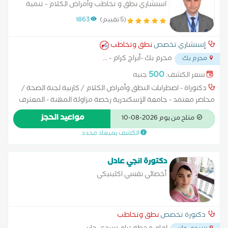
استشاري نطق و تخاطب وأمراض الكلام - تنمية
مهارات - صعوبات تعلم
(5 تقييم)
1863
إستشاري تخصص
نطق وتخاطب
محرم بك -أبراج كرام -
...
محرم بك
500
سعر الكشف:
جنيه
دكتوراة - اضطرابات النطق وأمراض الكلام / كارنية لجنة الصحة /
محاضر معتمد - جامعة الإسكندرية رخصة مزاولة المهنة - المعترف
بها محليا ودوليا ( القومي للجودة ـ Mqi204) خبرة 14 سنة في مجال
مواعيد الحجز
متاح من يوم 2026-08-10
التخاطب وصعوبات التعلم وحالات تأخر اللغة دراسات عليا - تخاطب و
الكشف بميعاد محدد
صعوبات تعلم
دكتورة انجي عادل
أخصائي نفسي اكلينيكي
دكتورة تخصص
نطق وتخاطب