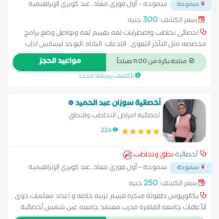
سموحة – أول فوزي معاذ، عند كوبري الإبراهيمية
سموحة
شارع الشهيد كمال الدين صلاح
...
300
سعر الكشف:
جنيه
اخصائى تخاطب واضطرابات لغه تقييم لغه وتواصل وضع برامج
مخصصه مثل التأخر اللغوى . اللدغات .التاتاه .التوحد ليسانس اداب
صوتيات ولسانيات ماجستير فى تعليم اللغه العربيه خبره اكتر من 10
مواعيد الحجز
متاحة بكرة من 11:00 صباحاً
سنين
الكشف بميعاد محدد
أخصائية سوزان عبد الحميد
اخصائية امراض التخاطب والنطق
224
أخصائية
نطق وتخاطب
سموحة – أول فوزي معاذ، عند كوبري الإبراهيمية
سموحة
شارع الشهيد كمال الدين صلاح (متفرع من شارع زكي رجب)
...
250
سعر الكشف:
جنيه
بكالوريوس طفولة مبكرة قسم تربيه خاصه و اعداد معلمات ذوى
الأعاقات جامعه القاهرة مدرب معتمد جامعه عين شمس أخصائية