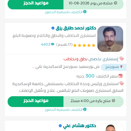
تخاطب وتعديل نطق وكلام أخصائي تخاطب معتمد من كامبريدج
مواعيد الحجز
متاحة من يوم 2026-08-10
أكاديمي حاصله على الدبلومه العليا فى التربيه الخاصة من كامبريدج
الكشف باسبقية الحضور
أكاديمي عدد سنوات الخبره / 8سنوات
دكتور احمد طارق رزق
استشارى التخاطب والنطق والكلام وصعوبة البلع.
(17 تقييم)
4402
إستشاري تخصص
نطق وتخاطب
ش.بورسعيد سبورتنج الاسكندريه تانى
...
سبورتنج
300
سعر الكشف:
جنيه
استشارى ورئيس وحدة التخاطب بمستشفى جامعة الإسكندرية
السابق.استشاري صعوبات البلع للبالغين..علاج وتأهيل الإصابات
الدماغية وما بعد الجلطات الدماغية.علاج عيوب الصوت
مواعيد الحجز
متاح بكرة من 4:00 مساءً
المختلفة.خبرة أكثر من 30 عام.. ماجستير التخاطب 1989 زمالة
الكشف باسبقية الحضور
الجمعية المصرية للتخاطب والكلام.
دكتور هشام علي