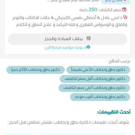
امام محطه ترام سيدي جابر
...
سيدي جابر
250
سعر الكشف:
جنيه
د انجي عادل & أخصائي نفسي اكلينيكي & حالات الاكتئاب والتوتر
والقلق و الوسواس القهري و قله التركيذ و علاج النطق و الكلام
بيانات العيادة والحجز
لا يوجد مواعيد متاحة الان
ترتيب النتائج:
دكتور نطق وتخاطب الأعلى تقييماً
دكتور نطق وتخاطب الأكثر حجزا
دكتور نطق وتخاطب أقل سعر للكشف
دكتور نطق وتخاطب أعلى سعر للكشف
دكتور نطق وتخاطب أقرب موعد
أحدث التقييمات:
شوف أحدث تقييمات دكاترة نطق وتخاطب علشان تتطمن قبل الحجز :