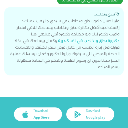
افضل دكتور نفسي في الاسكندرية
نطق وتخاطب
عايز احسن دكتور نطق وتخاطب في سيدي جابر قريب منك؟
إكشف لديه أفضل دكاترة نطق وتخاطب بيساعدك تلاقي اشطر
واقرب دكتور ليك ولو محتاجة دكتورة أنثى هتلاقي هنا
دكتورة نطق وتخاطب في الاسكندرية
وكمان بيساعدك في اتخاذ
قرارك قبل زيارة الطبيب من خلال عرض سعر الكشف والتقييمات
الخاصة بالمرضي اللي سبقوك وزاروا الدكتور وكمان بيسهلك عملية
الحجز مجانا بدون اي رسوم اضافية وبتدفع في العيادة بسهولة
بسعر العيادة
Download
Download
App Store
Google play