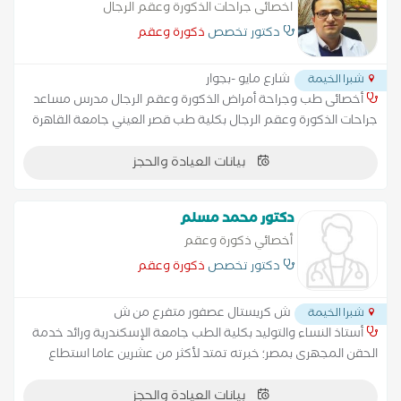
اخصائى جراحات الذكورة وعقم الرجال
دكتور تخصص
ذكورة وعقم
شارع مايو -بجوار
شبرا الخيمة
أخصائى طب وجراحة أمراض الذكورة وعقم الرجال مدرس مساعد
جراحات الذكورة وعقم الرجال بكلية طب قصر العيني جامعة القاهرة
ماجستير طب وجراحة أمراض الذكورة والعقم والصحة الجنسية علاج
بيانات العيادة والحجز
الضعف الجنسى علاج تأخر الانجاب علاج تأخر البلوغ علاج سرعة وتأخر
القذف علاج التهاب والتواء الخصية جراحات العضو الذكرى (دعامات
القضيب – إعوجاج القضيب) جراحات دوالى الخصية بالميكروسكوب
دكتور محمد مسلم
جراحات استكشاف الخصية بالميكروسكوب اختبار القدرة الجنسية
أخصائي ذكورة وعقم
وفحوصات ماقبل الزواج ازالة الزوائد الجلدية والجنسية
دكتور تخصص
ذكورة وعقم
ش كريستال عصفور متفرع من ش
شبرا الخيمة
أستاذ النساء والتوليد بكلية الطب جامعة الإسكندرية ورائد خدمة
الحقن المجهرى بمصر؛ خبرته تمتد لأكثر من عشرين عاما استطاع
خلالها مع فريقه المتميز تحقيق "أعلى معدلات النجاح" فى عملية
بيانات العيادة والحجز
الحقن المجهرى والتخصيب الصناعى مع مئات الحالات فى مصر وخارج