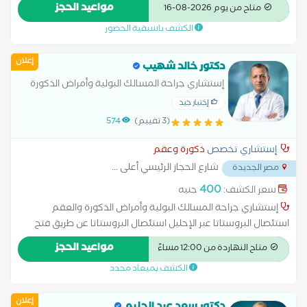
مواعيد الحجز
متاح من يوم 2026-08-16
الكشف باسبقية الحضور
إعلان
دكتور خالد شهيب
إستشاري جراحة المسالك البولية وأمراض الذكورة
والعقم
إختيار جيد
(3 تقييم)
574
إستشاري تخصص
ذكورة وعقم
شارع الحجاز الرئيسي أعلى
...
مصر الجديدة
400
سعر الكشف:
جنيه
إستشاري جراحة المسالك البولية وأمراض الذكورة والعقم
استئصال البروستاتا عبر الإحليل استئصال البروستاتا عن طريق فتح
البطن استئصال الكلية الغسيل البريتوني تفتيت الحصوات زراعة الكلى
مواعيد الحجز
متاح النهاردة من 12:00 مساءً
علاج الاستسقاء عملية البروستاتا بالليزر عملية دوالي الخصية عملية
الكشف بميعاد محدد
سلس البول غسيل الكلى قطع الحبل المنوي اضطرابات البروستاتا
اضطرابات الحيوانات المنوية اضطرابات الخصيتين اضطرابات القضيب
إعلان
الخصوبة الصحة الإنجابية والجنسية الضعف الجنسي العجز الجنسي