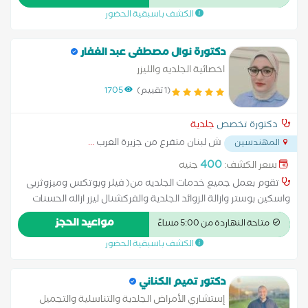
حساسية الجلد زراعة الشعر علاج آثار الحروق علاج الإكزيما علاج
الكشف باسبقية الحضور
البشرة علاج التجاعيد علاج التصبغات الجلدية علاج التينيا بالليزر علاج
الصدفية علاج الصلع علاج الصلع الوراثى علاج الطفح الجلدي علاج
الكَلَف علاج الكيس الدهني علاج النمش علاج سقوط الشعر
دكتورة نوال مصطفى عبد الغفار
للسيدات علاج عين السمكة علاج فطريات الاظافر عمل الغمازات
اخصائية الجلديه والليزر
(1 تقييم)
1705
دكتورة تخصص
جلدية
ش لبنان متفرع من جزيرة العرب
...
المهندسين
400
سعر الكشف:
جنيه
تقوم بعمل جميع خدمات الجلديه من( فيلر وبوتكس وميزوثربى
واسكين بوستر وازالة الزوائد الجلدية والفركشنال ليزر ازاله الحسنات
المركبه وعلاج البشرة وحساسية الجلد وتفتيح البشرة وعلاج
مواعيد الحجز
متاحة النهاردة من 5:00 مساءً
التجاعيد) ومن امهر الدكاترة بالمركز
الكشف باسبقية الحضور
دكتور تميم الكناني
إستشاري الأمراض الجلدية والتناسلية والتجميل