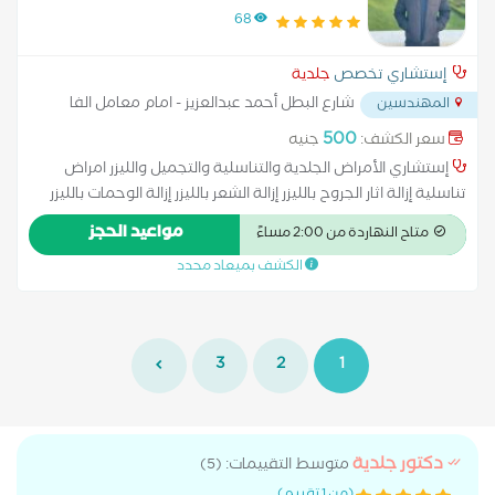
والليزر
68
إستشاري تخصص
جلدية
شارع البطل أحمد عبدالعزيز - امام معامل الفا
المهندسين
...
500
سعر الكشف:
جنيه
إستشاري الأمراض الجلدية والتناسلية والتجميل والليزر امراض
تناسلية إزالة اثار الجروح بالليزر إزالة الشعر بالليزر إزالة الوحمات بالليزر
الكي الكهربائي الليزر الكربوني تفتيح البشرة حساسية الجلد زراعة
مواعيد الحجز
متاح النهاردة من 2:00 مساءً
الشعر علاج آثار الحروق علاج الإكزيما علاج البشرة علاج التجاعيد علاج
الكشف بميعاد محدد
التصبغات الجلدية علاج التينيا بالليزر علاج الصدفية علاج الصلع علاج
الصلع الوراثى علاج الطفح الجلدي علاج الكَلَف علاج الكيس الدهني
علاج النمش علاج سقوط الشعر للسيدات علاج عين السمكة علاج
فطريات الاظافر عمل الغمازات
3
2
1
دكتور جلدية
متوسط التقييمات: (5)