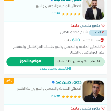
دكتور اسامة جاد
اخصائى الجلديه والتجميل والليزر
441
دكتور تخصص
جلدية
شارع مصدق الدقى
...
الدقي
600
سعر الكشف:
جنيه
اخصائى الجلديه و التجميل والليزر جلسات الفراكشنال والتقشير
حقن البوتوكس و الفيللر
مواعيد الحجز
متاح النهاردة من 3:00 مساءً
الكشف بميعاد محدد
إعلان
دكتور حسن عيد
أخصائي الجلدية والتجميل والليزر وزراعة الشعر
282
دكتور تخصص
جلدية