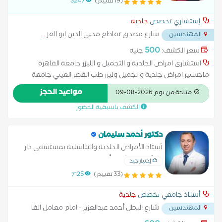
(19 تقييم)
3247
المايكرونيدلينج، والخيوط التجميلية، لتجديد نضارة البشرة وتأخير
علامات التقدم في السن. الرؤية العلاجية: تعتمد د. قمرية على منهج
إستشاري تخصص
جلدية
شامل في التجميل والعلاج، حيث تبدأ دائمًا بتقييم دقيق لحالة
شارع مصدق تقاطع محيي الدين ابو العز
...
المهندسين
المريض، وتُراعي الفروق الفردية في نوع البشرة ونمط الحياة، لتقديم
خطة علاجية مبنية على العلم والتجربة والخبرة. وتهدف إلى تحسين
500
سعر الكشف:
جنيه
مظهر البشرة وتعزيز الثقة بالنفس دون اللجوء إلى إجراءات جراحية،
استشارى امراض الجلدية و التجميل و الليزر جامعة القاهرة
مما يجعل خدماتها مثالية لمن يبحث عن نتائج طبيعية وآمنة على
ماجستير امراض جلدية و تجميل وليزر طب القصر العيني جامعة
المدى الطويل. الدكتورة قمرية طارق البنا تدمج بين العلم، الدقة،
القاهرة عضو الجمعية المصرية للامراض الجلدية و التجميل دبلومة
مواعيد الحجز
متاحة من يوم 2026-08-09
وأحدث التكنولوجيا، لتقدم لمرضاها أفضل تجربة علاجية وتجميلية
الليزر المعهد القومى لليزر جامعة القاهرة
في مجال الجلدية والليزر والتجميل غير الجراحي
الكشف باسبقية الحضور
دكتور أحمد سليمان
أستاذ الأمراض الجلدية والتناسلية بمستشفى دار
الفؤاد - إستشاري أول حساسية الجلد والمناعة
إختيار جيد
(33 تقييم)
7125
أستاذ جامعي تخصص
جلدية
شارع البطل أحمد عبدالعزيز - امام معامل الفا
المهندسين
...