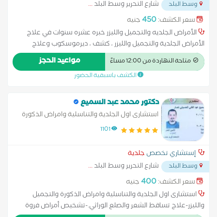
شارع التحرير وسط البلد
...
وسط البلد
450
سعر الكشف:
جنيه
الأمراض الجلديه والتجميل والليزر خبره عشره سنوات في علاج
الأمراض الجلدية والتجميل والليزر ، كشف ، ديرموسكوب وعلاج
تساقط الشعر و حب الشباب و تجميل الوجه بدون جراحه ، حقن
مواعيد الحجز
متاحة النهاردة من 12:00 مساءً
بوتكس ، فيلر و علاج الابتسامه اللثويه و تجميل الانف بدون جراحه -
الكشف باسبقية الحضور
Dermatologist, Cosmetologist, and Laser Specialist - Ten years of
experience in treating skin diseases, cosmetology, and lasers -
Examination, dermoscopy, and treatment of hair loss and acne - Non-
دكتور محمد عبد السميع
surgical facial rejuvenation, Botox injections, fillers, and treatment for
استشارى اول الجلدية والتناسلية وامراض الذكورة
gummy smiles - Non-surgical rhinoplasty
والتجميل والليزر
1101
إستشاري تخصص
جلدية
شارع التحرير وسط البلد
...
وسط البلد
400
سعر الكشف:
جنيه
استشارى اول الجلدية والتناسلية وامراض الذكورة والتجميل
والليزر-علاج تساقط الشعر والصلع الوراثي.-تشخيص أمراض فروة