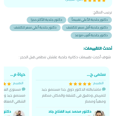
(من 1 تقييم)
ترتيب النتائج:
دكتور جلدية الأعلى تقييماً
دكتور جلدية الأكثر حجزا
دكتور جلدية أقل سعر للكشف
دكتور جلدية أعلى سعر للكشف
دكتور جلدية أقرب موعد
أحدث التقييمات:
شوف أحدث تقييمات دكاترة جلدية علشان تتطمن قبل الحجز :
سلمى ح...
حياة م...
التقييم :
التقييم :
ماشاءالله الدكتور ذوق جدا مستمع جيد
مستوى العيادة
للمريض ودقيق فى كشفه والمكان منظم
مستمع جيد وفي ان
ومهيأ وممتاز
الشافي المعافيى
دكتور محمد عبد الفتاح جاد
دكتور ا