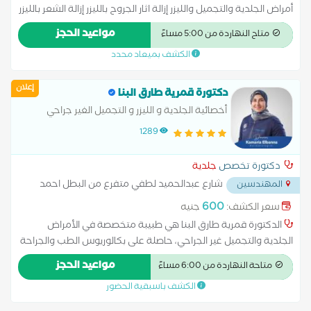
أمراض الجلدية والتجميل والليزر إزالة اثار الجروح بالليزر إزالة الشعر بالليزر
إزالة الوحمات بالليزر الكي الكهربائي الليزر الكربوني تفتيح البشرة
مواعيد الحجز
متاح النهاردة من 5:00 مساءً
حساسية الجلد زراعة الشعر علاج آثار الحروق علاج الإكزيما علاج
الكشف بميعاد محدد
البشرة علاج التجاعيد علاج التصبغات الجلدية علاج التينيا بالليزر علاج
الصدفية علاج الصلع علاج الصلع الوراثى علاج الطفح الجلدي علاج
إعلان
الكَلَف علاج الكيس الدهني علاج النمش علاج سقوط الشعر
دكتورة قمرية طارق البنا
للسيدات علاج عين السمكة علاج فطريات الاظافر عمل الغمازات
أخصائية الجلدية و الليزر و التجميل الغير جراحي
1289
دكتورة تخصص
جلدية
شارع عبدالحميد لطفي متفرع من البطل احمد
المهندسين
عبد العزيز المهندسين
...
600
سعر الكشف:
جنيه
الدكتورة قمرية طارق البنا هي طبيبة متخصصة في الأمراض
الجلدية والتجميل غير الجراحي، حاصلة على بكالوريوس الطب والجراحة
من كلية طب القصر العيني – جامعة القاهرة، أحد أعرق كليات الطب
مواعيد الحجز
متاحة النهاردة من 6:00 مساءً
في الشرق الأوسط. تمتلك خبرة إكلينيكية وعملية واسعة في
الكشف باسبقية الحضور
التعامل مع حالات الجلد المعقدة، إلى جانب احترافها لاستخدام
التقنيات الحديثة في مجال التجميل غير الجراحي والليزر. تميزت د.