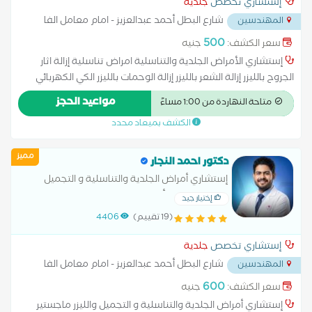
إستشاري تخصص
جلدية
شارع البطل أحمد عبدالعزيز - امام معامل الفا
المهندسين
...
500
سعر الكشف:
جنيه
إستشاري الأمراض الجلدية والتناسلية امراض تناسلية إزالة اثار
الجروح بالليزر إزالة الشعر بالليزر إزالة الوحمات بالليزر الكي الكهربائي
الليزر الكربوني تفتيح البشرة حساسية الجلد زراعة الشعر علاج آثار
مواعيد الحجز
متاحة النهاردة من 1:00 مساءً
الحروق علاج الإكزيما علاج البشرة علاج التجاعيد علاج التصبغات
الكشف بميعاد محدد
الجلدية علاج التينيا بالليزر علاج الصدفية علاج الصلع علاج الصلع
الوراثى علاج الطفح الجلدي علاج الكَلَف علاج الكيس الدهني علاج
مميز
النمش علاج سقوط الشعر للسيدات علاج عين السمكة علاج
دكتور احمد النجار
فطريات الاظافر عمل الغمازات
إستشاري أمراض الجلدية والتناسلية و التجميل
والليزر ماجستير أمراض الجلدية والتجميل والليزر
إختيار جيد
(19 تقييم)
4406
إستشاري تخصص
جلدية
شارع البطل أحمد عبدالعزيز - امام معامل الفا
المهندسين
...
600
سعر الكشف:
جنيه
إستشاري أمراض الجلدية والتناسلية و التجميل والليزر ماجستير