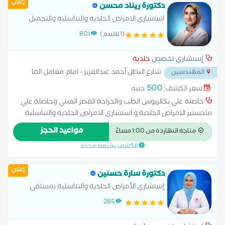
إعلان
علاج الكَلَف علاج الكيس الدهني علاج النمش علاج سقوط الشعر
دكتورة ريناد محسن
للسيدات علاج عين السمكة علاج فطريات الاظافر عمل الغمازات
استشارى الامراض الجلدية والتناسلية والتجميل
وزميل مساعد بالهيئه العامه للمعاهد
(1 تقييم)
801
والمستشفيات التعليميه استشاري الجلدية بمعهد
الامراض الجلدية لابحاث الطب للبلاد
إستشاري تخصص
جلدية
شارع البطل أحمد عبدالعزيز - امام معامل الفا
المهندسين
...
500
سعر الكشف:
جنيه
حاصلة علي بكالريوس الطب والجراحة القصر العيني وحاصلة علي
ماجستير الامراض الجلدية و استشارى الامراض الجلدية والتناسلية
والتجميل وزميل مساعد بالهيئه العامه للمعاهد والمستشفيات
مواعيد الحجز
متاحة النهاردة من 1:00 مساءً
التعليميه واستشاري الامراض الجلدية بمعهد الابحاث لطب البلاد
الكشف بميعاد محدد
الحارة
إعلان
دكتورة سارة حسنين
إستشاري الأمراض الجلدية والتناسلية بمستفي
الحوض المرصود
285