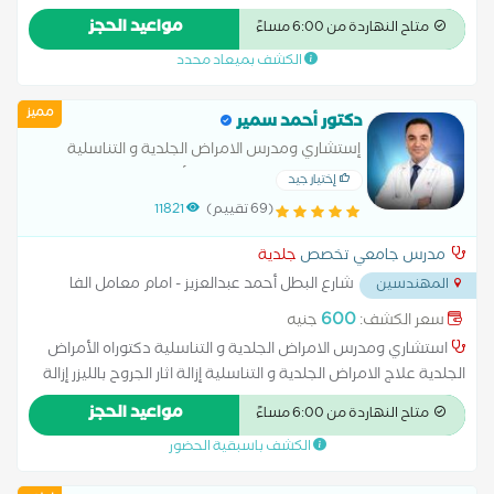
المصرية للأمراض الجلدية والتناسلية علاج حالات الصلع الوراثي وزراعة
مواعيد الحجز
متاح النهاردة من 6:00 مساءً
الشعر باحدث طرق العلاج .
الكشف بميعاد محدد
مميز
دكتور أحمد سمير
إستشاري ومدرس الامراض الجلدية و التناسلية
بالقوات المسلحة دكتوراه الأمراض الجلدية و
إختيار جيد
التناسلية
(69 تقييم)
11821
مدرس جامعي تخصص
جلدية
شارع البطل أحمد عبدالعزيز - امام معامل الفا
المهندسين
...
600
سعر الكشف:
جنيه
استشاري ومدرس الامراض الجلدية و التناسلية دكتوراه الأمراض
الجلدية علاج الامراض الجلدية و التناسلية إزالة اثار الجروح بالليزر إزالة
الشعر بالليزر إزالة الوحمات بالليزر الكي الكهربائي الليزر الكربوني تفتيح
مواعيد الحجز
متاح النهاردة من 6:00 مساءً
البشرة حساسية الجلد زراعة الشعر علاج آثار الحروق علاج الإكزيما
الكشف باسبقية الحضور
علاج البشرة علاج التجاعيد علاج التصبغات الجلدية علاج التينيا بالليزر
علاج الصدفية علاج الصلع علاج الصلع الوراثى علاج الطفح الجلدي