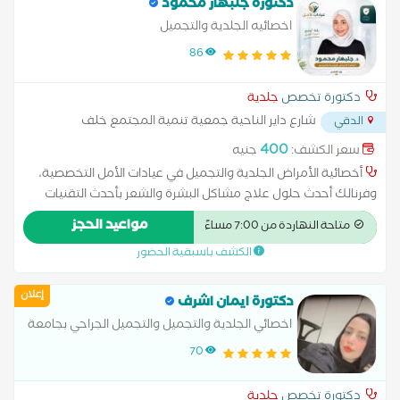
دكتورة جلبهار محمود
اخصائيه الجلدية والتجميل
86
دكتورة تخصص
جلدية
شارع داير الناحية جمعية تنمية المجتمع خلف
الدقي
مكتبة سمير وعلي الدقي
...
400
سعر الكشف:
جنيه
أخصائية الأمراض الجلدية والتجميل في عيادات الأمل التخصصية،
وفرنالك أحدث حلول علاج مشاكل البشرة والشعر بأحدث التقنيات
الطبية. خدماتنا تشمل: • علاج حب الشباب وآثاره • علاج الإكزيما
مواعيد الحجز
متاحة النهاردة من 7:00 مساءً
والصدفية والحساسية الجلدية • علاج تساقط الشعر والصلع الوراثي •
الكشف باسبقية الحضور
علاج الكلف والتصبغات وتوحيد لون البشرة • إزالة الزوائد الجلدية •
علاج مشاكل فروة الرأس وقشرة الشعر • التقشير الكيميائي • حقن
إعلان
البوتوكس والفيلر • حقن النضارة (ميزوثيرابي وسكين بوستر)
دكتورة ايمان اشرف
#بوتوكس #فيلر #العناية_بالبشرة
اخصائي الجلدية والتجميل والتجميل الجراحي بجامعة
الزقازيق .
70
دكتورة تخصص
جلدية