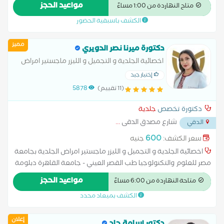
الرأس مثل القشرة والالتهابات.-تقديم خطط علاج دوائية أو
مواعيد الحجز
متاح النهاردة من 1:00 مساءً
تجميلية-العنايه بالبشره والشعر -حقن الميزوثيرابي والبلازما-والخلايا
الكشف باسبقية الحضور
الجذعية للشعر والبشره-حقن الهالات السوداء بالبلازما والميزوثيرابي
حقن الشفايف التوريد-حقن البوتكس والفيلر-جميع جراحات الجلد ازاله
مميز
وتنظيف الخراج ،ازاله الكيس الدهني ، ازاله الاظافر ،ازاله الزوائد الجلديه ،
دكتورة ميرنا نصر الدويري
ازاله السنط والثالول-والديرما بن
اخصائية الجلدية و التجميل و الليزر ماجستير امراض
الجلدية بجامعة مصر للعلوم والتكنولوجيا طب
إختيار جيد
القصر العيني - جامعة القاهرة دبلومة الحقن
(11 تقييم)
5878
والخيوط التجميلية -اكاديمية ICME
دكتورة تخصص
جلدية
شارع مصدق الدقى
...
الدقي
600
سعر الكشف:
جنيه
اخصائية الجلدية و التجميل و الليزر ماجستير امراض الجلدية بجامعة
مصر للعلوم والتكنولوجيا طب القصر العيني - جامعة القاهرة دبلومة
الحقن والخيوط التجميلية -اكاديمية ICME
مواعيد الحجز
متاحة النهاردة من 6:00 مساءً
الكشف بميعاد محدد
إعلان