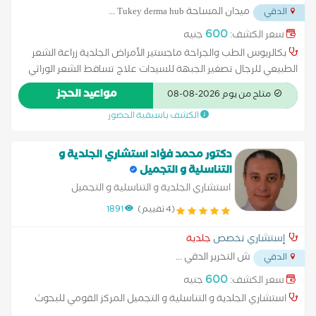
ميدان المساحة Tukey derma hub
...
الدقي
600
سعر الكشف:
جنيه
بكالريوس الطب والجراحة ماجستير الأمراض الجلدية زراعة الشعر
الطبيعي للرجال تصغير الجبهة للسيدات علاج تساقط الشعر الوراثي
علاج تساقط الشعر عند السيدات تسليك وعلاج الندبات بالليزر علاج
مواعيد الحجز
متاح من يوم 2026-08-08
جب الشباب وازالة اثار الحبوب بالليزر حقن فيلر وبوتوكس وسكين
الكشف باسبقية الحضور
بوستر
دكتور محمد فؤاد استشاري الجلدية و
التناسلية و التجميل
استشاري الجلدية و التناسلية و التجميل
(4 تقييم)
1891
إستشاري تخصص
جلدية
ش التحرير الدقي
...
الدقي
600
سعر الكشف:
جنيه
استشاري الجلدية و التناسلية و التجميل المركز القومي للبحوث