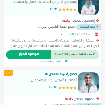
إستشاري الأمراض الجلدية والتجميل والتناسلية
131
إستشاري تخصص
جلدية
شارع الحجاز الرئيسي أعلى
...
مصر الجديدة
500
سعر الكشف:
جنيه
إستشاري الأمراض الجلدية والتجميل والتناسلية امراض تناسلية
الكي الكهربائي تفتيح البشرة حساسية الجلد علاج آثار الحروق علاج
الإكزيما علاج البشرة علاج التجاعيد علاج التصبغات الجلدية علاج
مواعيد الحجز
متاحة النهاردة من 3:00 مساءً
التينيا علاج الصدفية علاج الصلع علاج الصلع الوراثى علاج الطفح
الكشف بميعاد محدد
الجلدي علاج الكَلَف علاج الكيس الدهني علاج النمش علاج سقوط
الشعر للسيدات علاج عين السمكة علاج فطريات الاظافر عمل
إعلان
الغمازات
دكتورة ليندا العدل
أخصائي الأمراض الجلدية والتجميل
358
دكتورة تخصص
جلدية