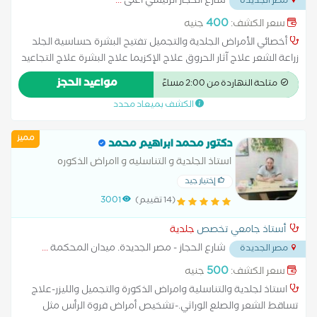
شارع الحجاز الرئيسي أعلى
...
مصر الجديدة
400
سعر الكشف:
جنيه
أخصائي الأمراض الجلدية والتجميل تفتيح البشرة حساسية الجلد
زراعة الشعر علاج آثار الحروق علاج الإكزيما علاج البشرة علاج التجاعيد
علاج التصبغات الجلدية علاج التينيا بالليزر علاج الصدفية علاج الصلع
مواعيد الحجز
متاحة النهاردة من 2:00 مساءً
علاج الصلع الوراثى علاج الطفح الجلدي علاج الكَلَف علاج الكيس
الكشف بميعاد محدد
الدهني علاج النمش علاج سقوط الشعر للسيدات علاج عين السمكة
علاج فطريات الاظافر عمل الغمازات
مميز
دكتور محمد ابراهيم محمد
استاذ الجلدية و التناسليه و اامراض الذكوره
إختيار جيد
(14 تقييم)
3001
أستاذ جامعي تخصص
جلدية
شارع الحجاز - مصر الجديدة. ميدان المحكمة
...
مصر الجديدة
500
سعر الكشف:
جنيه
استاذ لجلدية والتناسلية وامراض الذكورة والتجميل والليزر-علاج
تساقط الشعر والصلع الوراثي.-تشخيص أمراض فروة الرأس مثل