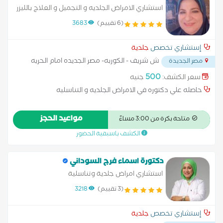
استشاري الامراض الجلديه و التجميل و العلاج بالليزر
(6 تقييم)
3683
إستشاري تخصص
جلدية
ش شريف - الكوربه- مصر الجديده امام الحريه
مصر الجديدة
مول
...
500
سعر الكشف:
جنيه
حاصله علي دكتوره في الامراض الجلديه و التناسليه
مواعيد الحجز
متاحة بكرة من 3:00 مساءً
الكشف باسبقية الحضور
دكتورة اسماء فرج السوداني
استشاري امراض جلدية وتناسلية
(3 تقييم)
3218
إستشاري تخصص
جلدية