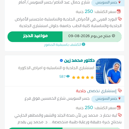
شارع جمال عبد الناصر/جسر السويس/ أمام
جسر السويس
حضر موت عنتر
...
250
سعر الكشف:
جنيه
البورد العربي في الأمراض الجلدية والتناسلية ماجستير الأمراض
الجلدية والتناسلية كلية الطب جامعة حلوان استشاري الجلدية
والتناسلية والتجميل والليزر مستشفي الحوض المرصود خبرة في
مواعيد الحجز
متاح من يوم 2026-08-09
متابعة وعلاج الأمراض الجلدية والتناسلية خبرة في إجراءات التجميل
الكشف باسبقية الحضور
اللاجراحي
دكتور محمد زين
استشاري الجلدية و التناسليه و امراض الذكورة
والتجميل و الليزر جامعه هارفارد - الولايات المتحدة
587
الأمريكية
إستشاري تخصص
جلدية
جسر السويس شارع الخمسين فوق فرع
جسر السويس
اتصالات
...
250
سعر الكشف:
جنيه
ليه تختار د. محمد زين لأن صحة الجلد والشعر والمظهر الخارجي
بتحتاج خبرة دقيقة ورعاية طبية متخصصة… د. محمد زين يقدم