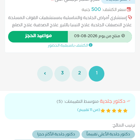
شارع الحجاز الرئيسي أعلى
...
مصر الجديدة
500
سعر الكشف:
جنيه
إستشاري أمراض الجلدية والتناسلية بمستشفيات القوات المسلحة
علاج التصبغات الجلدية علاج التينيا بالليزر علاج الصدفية علاج الصلع
علاج الصلع الوراثى علاج الطفح الجلدي علاج الكَلَف علاج الكيس
مواعيد الحجز
متاح من يوم 2026-08-09
الدهني علاج النمش علاج سقوط الشعر للسيدات علاج عين السمكة
الكشف باسبقية الحضور
3
2
1
دكتور جلدية
متوسط التقييمات: (5)
(من 11 تقييم)
ترتيب النتائج:
دكتور جلدية الأعلى تقييماً
دكتور جلدية الأكثر حجزا