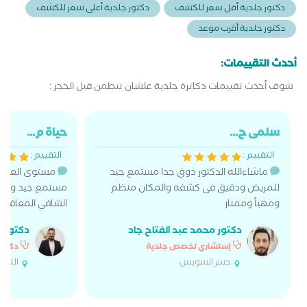
دكتور جلدية أقل سعر للكشف
دكتور جلدية أعلى سعر للكشف
دكتور جلدية أقرب موعد
أحدث التقييمات:
شوف أحدث تقييمات دكاترة جلدية علشان تتطمن قبل الحجز :
سلمى ح...
حياة م...
التقييم :
التقييم :
ماشاءالله الدكتور ذوق جدا مستمع جيد
مستوى العيادة
للمريض ودقيق فى كشفه والمكان منظم
مستمع جيد وفي ان
ومهيأ وممتاز
الشافي المعافيى
دكتور محمد عبد الفتاح جاد
دكتور ا
إستشاري تخصص جلدية
دكتور
جسر السويس
التجم