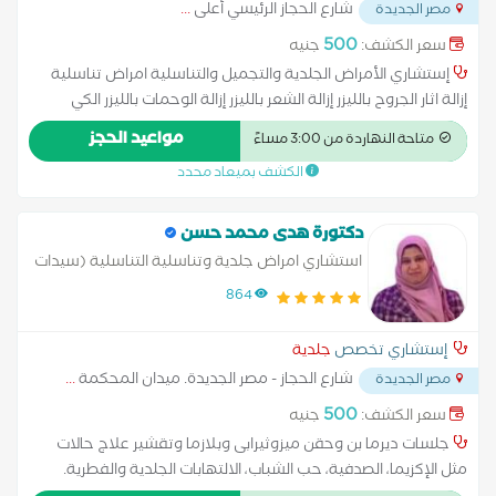
شارع الحجاز الرئيسي أعلى
...
مصر الجديدة
500
سعر الكشف:
جنيه
إستشاري الأمراض الجلدية والتجميل والتناسلية امراض تناسلية
إزالة اثار الجروح بالليزر إزالة الشعر بالليزر إزالة الوحمات بالليزر الكي
الكهربائي الليزر الكربوني تفتيح البشرة حساسية الجلد زراعة الشعر
مواعيد الحجز
متاحة النهاردة من 3:00 مساءً
علاج آثار الحروق علاج الإكزيما علاج البشرة علاج التجاعيد علاج
الكشف بميعاد محدد
التصبغات الجلدية علاج التينيا بالليزر علاج الصدفية علاج الصلع علاج
الصلع الوراثى علاج الطفح الجلدي علاج الكَلَف علاج الكيس الدهني
علاج النمش علاج سقوط الشعر للسيدات علاج عين السمكة علاج
دكتورة هدى محمد حسن
فطريات الاظافر عمل الغمازات
استشاري امراض جلدية وتناسلية التناسلية (سيدات
فقط )
864
إستشاري تخصص
جلدية
شارع الحجاز - مصر الجديدة. ميدان المحكمة
...
مصر الجديدة
500
سعر الكشف:
جنيه
جلسات ديرما بن وحقن ميزوثيرابى وبلازما وتقشير علاج حالات
مثل الإكزيما، الصدفية، حب الشباب، الالتهابات الجلدية والفطرية.