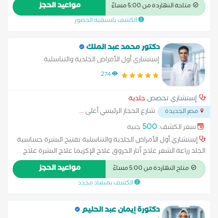
تشخيص الأمراض المزمنة أو المناعية التي تظهر على الجلد. التعامل
مواعيد الحجز
متاحة النهاردة من 5:00 مساءً
مع الحساسية الجلدية بأنواعها علاج تساقط الشعر والصلع الوراثي.
الكشف باسبقية الحضور
تشخيص أمراض فروة الرأس مثل القشرة والالتهابات. تقديم خطط
علاج دوائية أو تجميلية
دكتور محمد عبد الملك
إستشاري أول الأمراض الجلدية والتناسلية
274
إستشاري تخصص
جلدية
شارع الحجاز الرئيسي أعلى
...
مصر الجديدة
500
سعر الكشف:
جنيه
إستشاري أول الأمراض الجلدية والتناسلية تفتيح البشرة حساسية
الجلد زراعة الشعر علاج آثار الحروق علاج الإكزيما علاج البشرة علاج
التجاعيد علاج التصبغات الجلدية علاج التينيا بالليزر علاج الصدفية علاج
مواعيد الحجز
متاح النهاردة من 5:00 مساءً
الصلع علاج الصلع الوراثى علاج الطفح الجلدي علاج الكَلَف علاج
الكشف بميعاد محدد
الكيس الدهني علاج النمش علاج سقوط الشعر للسيدات علاج عين
السمكة علاج فطريات الاظافر عمل الغمازات
دكتورة إيمان عبد الحليم