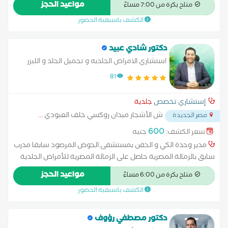
مواعيد الحجز
متاح بكرة من 7:00 مساءً
الكشف باسبقية الحضور
دكتور شادي عبيد
استشاري الامراض الجلديه و تجميل الجلد و الليزر
81
إستشاري تخصص
جلدية
ش الأشجار ميدان روكسي خلف العبودي
...
مصر الجديدة
600
سعر الكشف:
جنيه
مدير وحدة الكي و الحقن بمستشفى الحوض المرصود سابقا مدرب
سابق بالزمالة المصرية حاصل على الزمالة المصرية للأمراض الجلدية
خبرة في العمل بالبلاد العربية( السعودية و البحرين) خبرة أكثر من 15
مواعيد الحجز
متاح بكرة من 6:00 مساءً
سنة خبرة بالاجراءات التجميلية(فيلر بوتوكس خيوط محفزات
الكشف باسبقية الحضور
الكولاجين) خبير في علاج الجروح و نبدات حب الشباب خبرة في العلاج
بالفراكشنال ليزر
دكتور مصطفي رؤوف