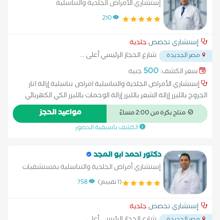
إستشاري الأمراض الجلدية والتناسلية
210
إستشاري تخصص
جلدية
شارع الحجاز الرئيسي أعلى
...
مصر الجديدة
500
سعر الكشف:
جنيه
إستشاري الأمراض الجلدية والتناسلية امراض تناسلية إزالة اثار
الجروح بالليزر إزالة الشعر بالليزر إزالة الوحمات بالليزر الكي الكهربائي
الليزر الكربوني تفتيح البشرة حساسية الجلد زراعة الشعر علاج آثار
مواعيد الحجز
متاح بكرة من 2:00 مساءً
الحروق علاج الإكزيما علاج البشرة علاج التجاعيد علاج التصبغات
الكشف باسبقية الحضور
الجلدية علاج التينيا بالليزر علاج الصدفية علاج الصلع علاج الصلع
الوراثى علاج الطفح الجلدي علاج الكَلَف علاج الكيس الدهني علاج
النمش علاج سقوط الشعر للسيدات علاج عين السمكة علاج
دكتور احمد ابو المجد
فطريات الاظافر عمل الغمازات
إستشاري أمراض الجلدية والتناسلية بمستشفيات
القوات المسلحة
(1 تقييم)
758
إستشاري تخصص
جلدية