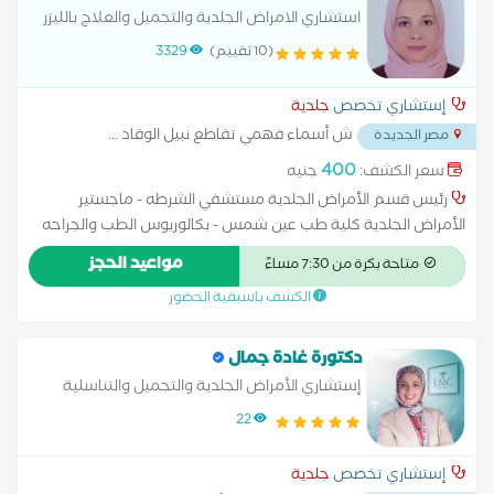
استشاري الامراض الجلدية والتجميل والعلاج بالليزر
(10 تقييم)
3329
إستشاري تخصص
جلدية
ش أسماء فهمي تقاطع نبيل الوقاد
...
مصر الجديدة
400
سعر الكشف:
جنيه
رئيس قسم الأمراض الجلدية مستشفي الشرطه - ماجستير
الأمراض الجلدية كلية طب عين شمس - بكالوريوس الطب والجراحه
العامه كلية طب جامعه عين شمس - دبلومة تطبيقات علوم و آمان
مواعيد الحجز
متاحة بكرة من 7:30 مساءً
الليزر - الزمالة المصرية للامراض الجلدية.
الكشف باسبقية الحضور
دكتورة غادة جمال
إستشاري الأمراض الجلدية والتجميل والتناسلية
22
إستشاري تخصص
جلدية