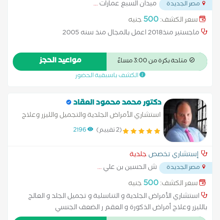
ميدان السبع عمارات
...
مصر الجديدة
500
سعر الكشف:
جنيه
ماجستير منذ2018 اعمل بالمجال منذ سنه 2005
مواعيد الحجز
متاحة بكرة من 3:00 مساءً
الكشف باسبقية الحضور
دكتور محمد محمود العقاد
استشاري الأمراض الجلدية والتجميل والليزر وعلاج
الضعف الجنسي والعقم
(2 تقييم)
2196
إستشاري تخصص
جلدية
ش الحسين بن علي
...
مصر الجديدة
500
سعر الكشف:
جنيه
استشاري الأمراض الجلدية و التناسلية و تجميل الجلد و العالج
بالليزر وعلاج أمراض الذكورة و العقم ر الضعف الجنسي