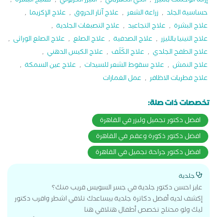
إزالة الوحمات بالليزر
,
الكي الكهربائي
,
الليزر الكربوني
,
تفتيح البشرة
,
حساسية الجلد
,
زراعة الشعر
,
علاج آثار الحروق
,
علاج الإكزيما
,
علاج البشرة
,
علاج التجاعيد
,
علاج التصبغات الجلدية
,
علاج التينيا بالليزر
,
علاج الصدفية
,
علاج الصلع
,
علاج الصلع الوراثى
,
علاج الطفح الجلدي
,
علاج الكَلَف
,
علاج الكيس الدهني
,
علاج النمش
,
علاج سقوط الشعر للسيدات
,
علاج عين السمكة
,
علاج فطريات الاظافر
,
عمل الغمازات
تخصصات ذات صلة:
افضل دكتور تجميل وليزر في القاهرة
افضل دكتور ذكورة وعقم في القاهرة
افضل دكتور جراحة تجميل في القاهرة
جلدية
عايز احسن دكتور جلدية في جسر السويس قريب منك؟
إكشف لديه أفضل دكاترة جلدية بيساعدك تلاقي اشطر واقرب دكتور
ليك ولو محتاج تخصص أطفال هتلاقي هنا