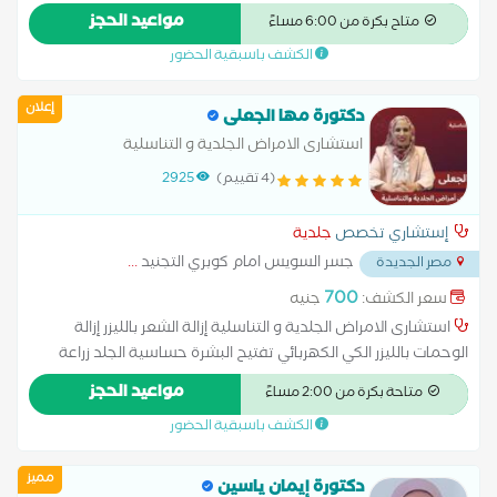
القشرة والالتهابات.-تقديم خطط علاج دوائية أو تجميلية-العنايه
مواعيد الحجز
متاح بكرة من 6:00 مساءً
بالبشره والشعر -حقن الميزوثيرابي والبلازما-والخلايا الجذعية للشعر
الكشف باسبقية الحضور
والبشره-حقن الهالات السوداء بالبلازما والميزوثيرابي حقن الشفايف
التوريد-حقن البوتكس والفيلر-جميع جراحات الجلد ازاله وتنظيف
إعلان
الخراج ،ازاله الكيس الدهني ، ازاله الاظافر ،ازاله الزوائد الجلديه ، ازاله
دكتورة مها الجعلى
السنط والثالول-والديرما بن
استشارى الامراض الجلدية و التناسلية
(4 تقييم)
2925
إستشاري تخصص
جلدية
جسر السويس امام كوبري التجنيد
...
مصر الجديدة
700
سعر الكشف:
جنيه
استشارى الامراض الجلدية و التناسلية إزالة الشعر بالليزر إزالة
الوحمات بالليزر الكي الكهربائي تفتيح البشرة حساسية الجلد زراعة
الشعر علاج آثار الحروق علاج الإكزيما علاج البشرة علاج التجاعيد علاج
مواعيد الحجز
متاحة بكرة من 2:00 مساءً
التصبغات الجلدية علاج التينيا بالليزر علاج الصدفية علاج الصلع علاج
الكشف باسبقية الحضور
الصلع الوراثى علاج الطفح الجلدي علاج الكَلَف علاج الكيس الدهني
علاج النمش علاج سقوط الشعر للسيدات علاج عين السمكة علاج
مميز
فطريات الاظافر عمل الغمازات
دكتورة إيمان ياسين