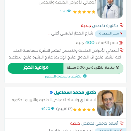
أخصائي الأمراض الجلدية والتجميل
528
دكتورة تخصص
جلدية
شارع الحجاز الرئيسي أعلى
...
مصر الجديدة
400
سعر الكشف:
جنيه
أخصائي الأمراض الجلدية والتجميل تفتيح البشرة حساسية الجلد
زراعة الشعر علاج آثار الحروق علاج الإكزيما علاج البشرة علاج التجاعيد
علاج التصبغات الجلدية علاج التينيا بالليزر علاج الصدفية علاج الصلع
مواعيد الحجز
متاحة النهاردة من 2:00 مساءً
علاج الصلع الوراثى علاج الطفح الجلدي علاج الكَلَف علاج الكيس
الكشف باسبقية الحضور
الدهني علاج النمش علاج سقوط الشعر للسيدات علاج عين السمكة
علاج فطريات الاظافر عمل الغمازات
دكتور محمد اسماعيل
استشاري واستاذ الامراض الجلديه والليزر و الذكوره.
(17 تقييم)
4970
أستاذ جامعي تخصص
جلدية