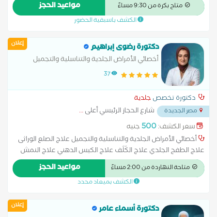
أحدث طرق التشخيص والعلاج في مجال الجلدية والتجميل بأمان
مواعيد الحجز
متاح بكرة من 9:30 مساءً
ونتائج مميزة في: علاج أمراض الجلد المزمنة والحادة (حب الشباب –
الكشف باسبقية الحضور
الإكزيما – الصدفية – الحساسية الجلدية) علاج تساقط الشعر
ومشاكل فروة الرأس علاج الأمراض التناسلية وأمراض الذكورة
إعلان
جلسات النضارة وعلاج التصبغات وآثار الحبوب إجراءات التجميل غير
دكتورة رضوى إبراهيم
الجراحية تشخيص دقيق وخطة علاج مناسبة لكل حالة ‍ د. محمد زين
أخصائي الأمراض الجلدية والتناسلية والتجميل
استشاري الجلدية والتناسلية وأمراض الذكورة والتجميل والليزر جامعة
37
هارفارد – الولايات المتحدة الأمريكية
دكتورة تخصص
جلدية
شارع الحجاز الرئيسي أعلى
...
مصر الجديدة
500
سعر الكشف:
جنيه
أخصائي الأمراض الجلدية والتناسلية والتجميل علاج الصلع الوراثى
علاج الطفح الجلدي علاج الكَلَف علاج الكيس الدهني علاج النمش
علاج سقوط الشعر للسيدات علاج عين السمكة علاج فطريات
مواعيد الحجز
متاحة النهاردة من 2:00 مساءً
الاظافر عمل الغمازات امراض تناسلية الكي الكهربائي علاج آثار الحروق
الكشف بميعاد محدد
علاج الإكزيما
إعلان
دكتورة أسماء عامر