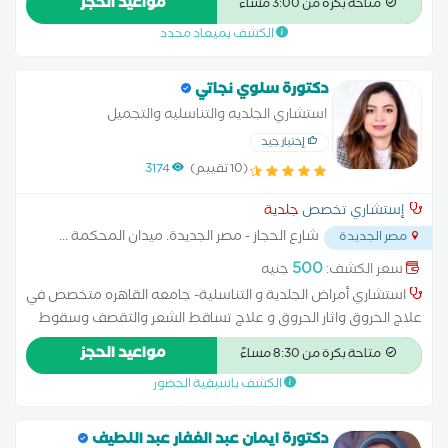
مواعيد الحجز
متاحة بكرة من 3:00 مساءً
التجميل المختلفة لعلاج تساقط الشعر ونضارة الوجه كالبلازما
الكشف بميعاد محدد
والميزوثيرابي والسكين بوستر والبوتوكس والفيلر والديرما بن
وجلسات ازالة الشعر بالليزر للسيدات
دكتورة سلوي نجاتي
استشاري الجلديه والتناسليه والتجميل
إختيار جيد
(10 تقييم)
3174
إستشاري تخصص
جلدية
شارع الحجاز - مصر الجديدة. ميدان المحكمة
...
مصر الجديدة
500
سعر الكشف:
جنيه
استشاري أمراض الجلدية و التناسلية- جامعه القاهره متخصص في
علاج الحروق واثار الحروق و علاج تساقط الشعر والتقصف وسقوط
الشعر و الأكزيما وعلاج حساسية الجلد - وازالة الزوائد الجلدية بالكى و
مواعيد الحجز
متاحة بكرة من 8:30 مساءً
متخصص فى جميع الخدمات التجميلية الفيلر و البوتكس و البلازما
الكشف باسبقية الحضور
والميزوثيرابى
دكتورة ايمان عبد الغفار عبد اللطيف