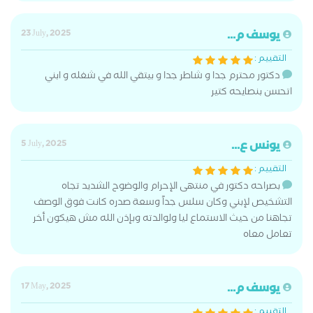
يوسف م...
23 July, 2025
التقييم :
دكتور محترم جدا و شاطر جدا و بيتقي الله في شغله و ابني
اتحسن بنصايحه كتير
يونس ع...
5 July, 2025
التقييم :
بصراحه دكتور في منتهى الإحرام والوضوح الشديد تجاه
التشخيص لإبني وكان سلس جداً وسعة صدره كانت فوق الوصف
تجاهنا من حيث الاستماع ليا ولوالدته وبإذن الله مش هيكون أخر
تعامل معاه
يوسف م...
17 May, 2025
التقييم :