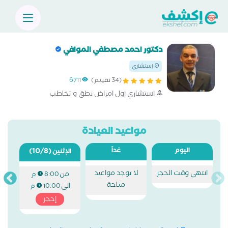
دكتور احمد مصطفي الموافي
إستشاري
(34 تقييم)
6711
استشاري اول امراض نطق و تخاطب
مواعيد العيادة
اليوم
غداً
(10/8)
الإثنين
انتهي وقت الحجز
لا توجد مواعيد
من
8:00 م
متاحة
الى
10:00 م
إحجز