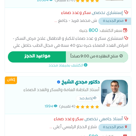
(270 تقييم)
26384
إستشاري تخصص
سكر وغدد صماء
ش محمد فريد - جامع
...
مصر الجديدة
800
سعر الكشف:
جنيه
استشاري سكر و غدد صماء للكبار و الاطفال علاج مرض السكر -
امراض الغدد الصماء خبره نحو 40 سنة في مجال الطب حاصل علي
بكالوريوس الطب من جامعة عين شمس و الدكتوراه من جامعة
مواعيد الحجز
متاح النهاردة من 9:00 صباحاً
رونيه ديكارت في فرنسا .
الكشف بميعاد محدد
إعلان
دكتور مجدي الشيخ
أستاذ الباطنة العامة والسكر والغدد الصماء
والسمنه - طب الازهر
إختيار جيد
(4 تقييم)
1994
أستاذ جامعي تخصص
سكر وغدد صماء
شارع الحجاز الرئيسي أعلى
...
مصر الجديدة