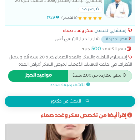
إستشاري الباطنة والسكر والغدد الصماء خبرة 20
سنة
إختيار جيد
(5 تقييم)
1729
إستشاري تخصص
سكر وغدد صماء
شارع الحجاز الرئيسي أعلى
...
مصر الجديدة
500
سعر الكشف:
جنيه
إستشاري الباطنة والسكر والغدد الصماء خبرة 20 سنة ألم وتنميل
الأطراف في حالات التهابات الأعصاب لمرضى السكر أمراض الغدة
الكظرية أمراض الغدد الصماء اضطرابات الغدة النخامية اضطرابات
مواعيد الحجز
متاح النهاردة من 2:00 مساءً
الهرمونات الجنسية الغدة الدرقية والجار درقية الفشل الكلوي نتيجة
الكشف بميعاد محدد
مرض السكر تشخيص سكر الحمل ضبط ضغط الدم والسكر لمرضى
الكبد و الكلى علاج اضطرابات الهرمونات عند البلوغ علاج السكر النوع
الأول علاج السكر النوع الثاني علاج الضعف الجنسى الناتج عن مرض
البحث عن دكتور
السكر علاج سكر الحمل علاج قصر القامة وتأخر البلوغ علاج مرض
إقرأ أيضا من تخصص سكر وغدد صماء
السكر متابعة سكر الحمل متابعة سكر بالغين نوع أول وثاني
ومضاعفاته مشكلات الكلى عند مرضى السكر مضاعفات مرض السكر
نقص هرمون النمو