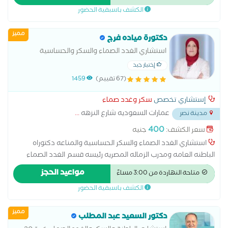
دكتوراه الأمراض الباطنيه استاذه تأخر نمو الأطفال والأمراض المناعيه
الكشف باسبقية الحضور
والحساسيه
مميز
دكتورة مياده فرج
استشاري الغدد الصماء والسكر والحساسية
والمناعه دكتوراه الباطنه العامه ومدرب الزماله
إختيار جيد
المصريه ورئيسه قسم الغدد الصماء والسكر
(67 تقييم)
1459
مستشفى المطريه التعليمي
إستشاري تخصص
سكر وغدد صماء
عمارات السعوديه شارع النزهه
...
مدينة نصر
400
سعر الكشف:
جنيه
استشاري الغدد الصماء والسكر الحساسية والمناعه دكتوراه
الباطنه العامه ومدرب الزماله المصريه رئيسه قسم الغدد الصماء
والسكر مستشفى المطربة التعليمي
مواعيد الحجز
متاحة النهاردة من 3:00 مساءً
الكشف باسبقية الحضور
مميز
دكتور السعيد عبد المطلب