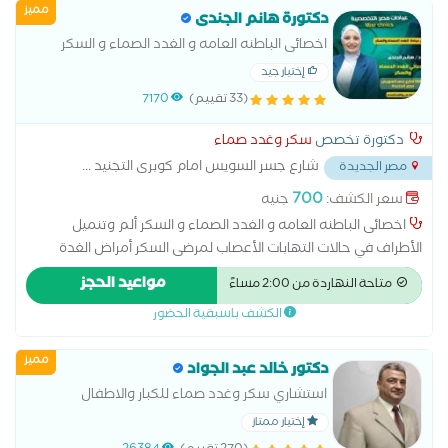
مميز
دكتورة هانم الجندى
اخصائى الباطنه العامه و الغدد الصماء و السكر
إختيار جيد
(33 تقييم)
7170
دكتورة تخصص
سكر وغدد صماء
شارع جسر السويس امام كوبرى التجنيد
...
مصر الجديدة
700
سعر الكشف:
جنيه
اخصائى الباطنه العامه و الغدد الصماء و السكر ألم وتنميل
الأطراف في حالات التهابات الأعصاب لمرضى السكر أمراض الغدة
الكظرية أمراض الغدد الصماء اضطرابات الغدة النخامية الغدة الدرقية
مواعيد الحجز
متاحة النهاردة من 2:00 مساءً
والجار درقية الفشل الكلوي نتيجة مرض السكر تشخيص سكر الحمل
الكشف باسبقية الحضور
ضبط الدم والسكر لمرضى الكبد و الكلى علاج اضطرابات الهرمونات
عند البلوغ علاج السكر النوع الأول علاج السكر النوع الثاني علاج
مميز
الضعف الجنسى الناتج عن مرض السكر علاج سكر الحمل علاج قصر
دكتور خالد عبد الجواد
القامة وتأخر البلوغ علاج مرض السكر متابعة سكر الحمل مضاعفات
استشاري سكر وغدد صماء للكبار والاطفال
مرض السكر
إختيار ممتاز