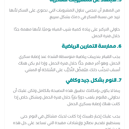
5. الابتعاد عن المشروبات السكرية
من المهم أن تتجنبي تناول المشروبات التي تحتوي على السكر لأنها
تزيد من نسبة السكر في دمك بشكل سريع.
حاولي التركيز على زيادة كمية شرب المياه يوميًا، لأنها مهمة جدًا
خلال فترة الحمل.
6. ممارسة التمارين الرياضية
يجب القيام بتدريبات رياضية متوسطة الشدة عند إصابة سكري
الحمل، وهو أمر مهم جدًّا خلال فترة الحمل. وإذا لم يكن هناك
أسباب لتجنَّب ذلك، فيُفضَّل التَّدَرُّب على السِّبَاحَة أو المشي.
7. النوم بشكل جيد وكافي
ربما لا يكون بإمكانك تطبيق هذه النصيحة بالكامل ولكن عليك أن
تحاولي، فالنوم يلعب دورًا بارزًا خلال فترة الحمل وبشكل خاص إذا
كانت هناك إصابة بسكري الحمل.
يجب عليك إخبار طبيبك إذا كانت لديك مشاكل في النوم حتى
يستطيع تقديم نصائح وإرشادات مفيدة التي تساعد على حل هذه