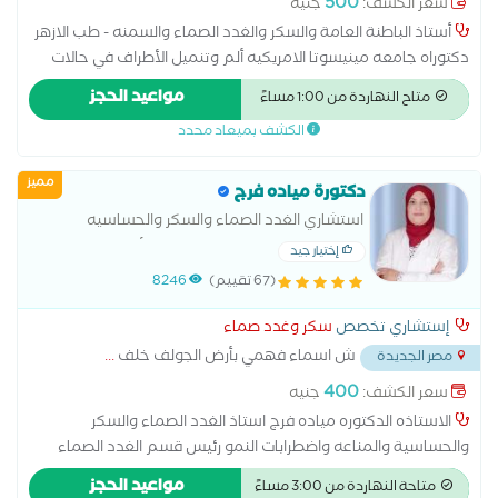
500
سعر الكشف:
جنيه
أستاذ الباطنة العامة والسكر والغدد الصماء والسمنه - طب الازهر
دكتوراه جامعه مينيسوتا الامريكيه ألم وتنميل الأطراف في حالات
التهابات الأعصاب لمرضى السكر أمراض الغدة الكظرية أمراض الغدد
مواعيد الحجز
متاح النهاردة من 1:00 مساءً
الصماء اضطرابات الغدة النخامية اضطرابات الهرمونات الجنسية الغدة
الكشف بميعاد محدد
الدرقية والجار درقية الفشل الكلوي نتيجة مرض السكر تشخيص سكر
الحمل ضبط ضغط الدم والسكر لمرضى الكبد و الكلى علاج اضطرابات
مميز
الهرمونات عند البلوغ علاج السكر النوع الأول علاج السكر النوع الثاني
دكتورة مياده فرج
علاج الضعف الجنسى الناتج عن مرض السكر علاج سكر الحمل علاج
استشاري الغدد الصماء والسكر والحساسيه
قصر القامة وتأخر البلوغ علاج مرض السكر متابعة سكر الحمل متابعة
والمناعه والباطنه العامه جامعة الأزهر دكتوراه
إختيار جيد
سكر بالغين نوع أول وثاني ومضاعفاته مشكلات الكلى عند مرضى
الأمراض الباطنيه رئيسه قسم الغدد الصماء
(67 تقييم)
8246
السكر مضاعفات مرض السكر نقص هرمون النمو إضافة خدمات أخرى
مستشفى المطربة التعليمي
إستشاري تخصص
سكر وغدد صماء
ش اسماء فهمي بأرض الجولف خلف
...
مصر الجديدة
400
سعر الكشف:
جنيه
الاستاذه الدكتوره مياده فرج استاذ الغدد الصماء والسكر
والحساسية والمناعه واضطرابات النمو رئيس قسم الغدد الصماء
والسكر والباطنه مستشفى المطربة التعليمي استاذة جامعه الازهر
مواعيد الحجز
متاحة النهاردة من 3:00 مساءً