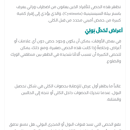
تظهر هذه الحصى للأفراد الذين يعانون من اضطراب وراثي يعرف
باسم بيلة السيستينية (Cystinuria)، والذي يؤدي إلى إفراز كمية
كبيرة من حمض أميني محدد من قبل الكلى.
أعراض تَحَصٍّ بَولِيّ
في بعض الأوقات، يمكن أن يكون وجود حصى دون أي علامات أو
أعراض، وخاصةً إذا كانت هذه الحصى صغيرة، ومع ذلك، يمكن
للحصى الكبيرة أن تسبب آلامًا شديدة في الظهر بين منطقتي الورك
والضلوع.
غالباً ما يظهر أول عرض للإصابة بحصوات الكلى في شكل تحصيل
البول، عندما تتحرك الحصوات داخل الكلى أو تتجه إلى الحالبين
والمثانة.
تقع الحصى التي تسد قنوات البول أو المجرى البولي، هل تمنع تدفق