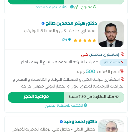
بالليزر عملية دوالي الخصية عملية سلس البول غسيل الكلى قطع
مفتوح الآن
الكشف بميعاد محدد
الحبل المنوي
دكتور هيثم محمدين صالح
استشاري جراحة الكلى و المسالك البولية و
التناسلية و العقم و الجراحات الترميمية لمجرى
124
البول و الجهاز البولي
إستشاري تخصص
كلى
عمارات الشركة السعوديه - شارع النزهة - امام
مدينة نصر
دار الدفاع الجوي
...
500
سعر الكشف:
جنيه
استشاري جراحة الكلى و المسالك البولية و التناسلية و العقم و
الجراحات الترميمية لمجرى البول و الجهاز البولي مدرس جراحة
المسالك البوليه و التناسلية بكلية الطب جامعة عين شمس دكتوراه
مواعيد الحجز
متاح النهاردة من 7:30 مساءً
جراحة المسالك البولية والتناسلية
الكشف باسبقية الحضور
دكتور احمد وحيد
اخصائى الكلى - حاصل على الزمالة المصرية لأمراض