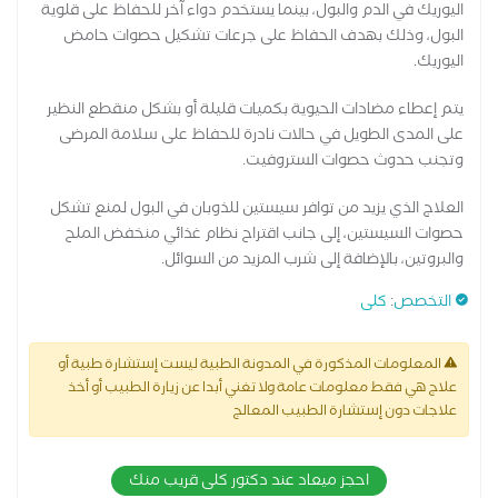
اليوريك في الدم والبول، بينما يستخدم دواء آخر للحفاظ على قلوية
البول، وذلك بهدف الحفاظ على جرعات تشكيل حصوات حامض
اليوريك.
يتم إعطاء مضادات الحيوية بكميات قليلة أو بشكل منقطع النظير
على المدى الطويل في حالات نادرة للحفاظ على سلامة المرضى
وتجنب حدوث حصوات الستروفيت.
العلاج الذي يزيد من توافر سيستين للذوبان في البول لمنع تشكل
حصوات السيستين، إلى جانب اقتراح نظام غذائي منخفض الملح
والبروتين، بالإضافة إلى شرب المزيد من السوائل.
التخصص
:
كلى
المعلومات المذكورة في المدونة الطبية ليست إستشارة طبية أو
علاج هي فقط معلومات عامة ولا تغني أبدا عن زيارة الطبيب أو أخذ
علاجات دون إستشارة الطبيب المعالج
احجز ميعاد عند دكتور كلى قريب منك