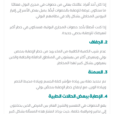
إذا كان أحد أفراد عائلتك يعاني من حصوات في مجرى البول، فغالبًا
ما ستكون عرضة للإصابة بالحصوات أيضًا. يميل بعض الأسر إلى إفراز
البروتين المخاطي بشكل زائد في نظامهم البولي.
إذا كنت مُصابًا بأحد حصوات المجاري البولية، فستكون في خطر أكبر
لتعرضك للإصابة بحصى جديدة.
2. الجفاف
عدم شرب الكمية الكافية من الماء يزيد من خطر الإصابة بتحصن
بولي ويتعرض أكثر من يعيشون في المناطق الدافئة والجافة والذين
يتعرقون بشكل كبير لهذا المخاطر.
3. السمنة
تم تحديد صلة بين زيادة مؤشر كتلة الجسم وزيادة محيط الخصر
وزيادة الوزن، مع ارتفاع خطر الإصابة بتحصّن بولي.
4. الإصابة ببعض الحالات الطبية
يقع الحصوات في التفسير والشرح العام بين المرضى الذين يحتاجون
إلى تدابير ومراقبة خاصة، حيث يزداد انتشار هذه المسألة بشكل كبير