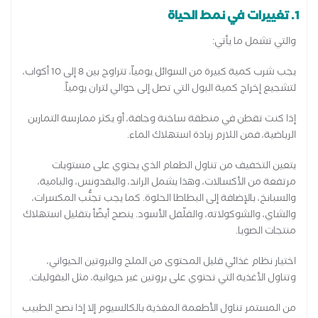
1. تغييرات في نمط الحياة
والتي تشمل ما يأتي:
يجب شرب كمية كبيرة من السوائل يومياً، تتراوح بين 8 إلى 10 أكواب،
لتشجيع إخراج كمية البول التي تصل إلى حوالي لتران يومياً.
إذا كنت تقطن في منطقة ساخنة وجافة، أو يكثر ممارسة التمارين
الرياضية، فمن اللازم زيادة استهلاك الماء.
يتعين التخفيف من تناول الطعام الذي يحتوي على مستويات
مرتفعة من الأكسالات، وهذا يشمل الراند، والبقدونس، والبامية،
والسبانخ، بالإضافة إلى البطاطا الحلوة. كما يجب تجنُّب المكسرات،
والشاي، والشوكولاته، والفلّفل الأسود. ينصح أيضًأ بتقليل استهلاك
منتجات الصويا.
اختيار نظام غذائي قليل المحتوى من الملح والبروتين الحيواني،
وتناول الأغذية التي تحتوي على بروتين غير حيوانية، مثل البقوليات.
من المستمر تناول الأطعمة المغذية بالكالسيوم إلا إذا نصح الطبيب