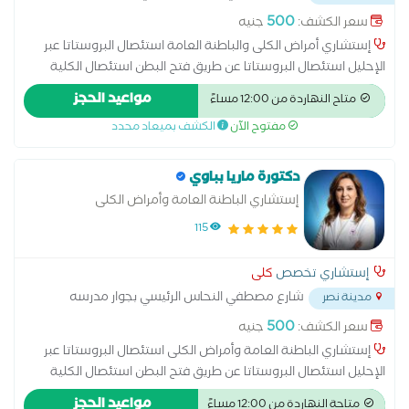
المنهل
...
500
سعر الكشف:
جنيه
إستشاري أمراض الكلى والباطنة العامة استئصال البروستاتا عبر
الإحليل استئصال البروستاتا عن طريق فتح البطن استئصال الكلية
الغسيل البريتوني تفتيت الحصوات علاج الاستسقاء عملية البروستاتا
مواعيد الحجز
متاح النهاردة من 12:00 مساءً
بالليزر عملية دوالي الخصية عملية سلس البول غسيل الكلى قطع
مفتوح الآن
الكشف بميعاد محدد
الحبل المنوي
دكتورة ماريا بباوي
إستشاري الباطنة العامة وأمراض الكلى
115
إستشاري تخصص
كلى
شارع مصطفي النحاس الرئيسي بجوار مدرسه
مدينة نصر
المنهل
...
500
سعر الكشف:
جنيه
إستشاري الباطنة العامة وأمراض الكلى استئصال البروستاتا عبر
الإحليل استئصال البروستاتا عن طريق فتح البطن استئصال الكلية
الغسيل البريتوني تفتيت الحصوات علاج الاستسقاء عملية البروستاتا
مواعيد الحجز
متاحة النهاردة من 12:00 مساءً