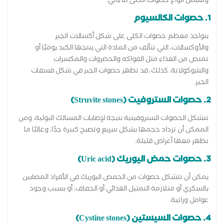
وتشمل أنواع حصوات الكلى ما يأتي:
1. حصوات الكالسيوم
يتواجد معظم حصوات الكلى على شكل أكسالات الجير
والأوكسالات، التي تتألف من المادة التي ينتجها الكبد يوميًا أو
تمتص من الغذاء مثل الفواكه والخضروات والمكسرات
والشوكولاتة. كذلك، قد تظهر حصوات الجير في شكل فسفات
الجير.
2. حصوات الستروفيت (Struvite stones)
تتشكل الحصوات الستروفيتية نتيجة لإصابات المسالك البولية، ومن
الممكن أن تزداد حجمها بشكل سريع وتصبح كبيرة جدًا، وغالبًا ما
تظهر معها أعراض قليلة.
3. حصوات حمض اليوريك (Uric acid)
يمكن أن تتشكل حصوات من الحمض اليوريك في الأفراد المصابين
بالسكري أو متلازمة التمثيل الغذائي أو الجفاف، أو بسبب وجود
عوامل وراثية.
4. حصوات السيستين (Cystine stones)