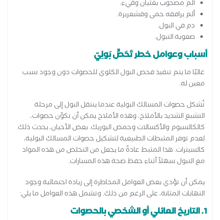
ألم مصحوب بغثيان وقيء.
ألم يرافقه حمى وقشعريرة.
دم في البول.
صعوبة التبول.
أسباب وعوامل خطر تَحَصٍّ بَولِيّ
غالبًا ما يتم تنفيذ فحص البول الكلوي للحصوات دون وجود سبب
معين له.
تُشكل حصوات المسالك البولية عندما ينتقل البول إلى مرحلة
التشبع الشديد بالأملاح، وهذه الأملاح يمكن أن تكوّن حصوات،
كالكالسيوم والأكسالات وحمض اليوريك. بعض الأحيان، يحدث ذلك
لعدم توفر المثبطات الطبيعية لتشكيل حصوات المسالك البولية،
كالسيترات. هذا المثبط عادةً ما يجعل من التخلص من هذه المواد
مع التبول سهلاً أثناء حفظ صحة هذه المسارات.
يمكن أن تؤدي بعض العوامل المخاطرة إلى زيادة احتمالية وجود
التهابات المثانة، على الرغم من ذلك. وتشمل هذه العوامل ما يلي:
1. التاريخ العائلي أو الشخصي بالحصوات