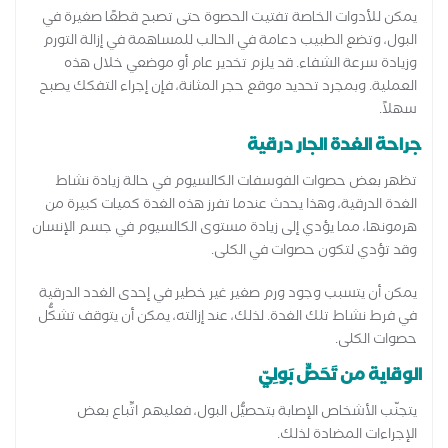
يمكن للأدوات الخاصة تفتيت الحصوة حتى تصبح قطعًا صغيرة في
البول، وتضع الطبيب دعامة في الحالب للمساهمة في إزالة التورم
وزيادة سرعة الشفاء. قد يلزم تخدير عام أو موضعي خلال هذه
العملية. وبمجرد تحديد موقع حجر المثانة، فإن إجراء التفكك يصبح
سهلاً.
جراحة الغدة الجار درقية
تظهر بعض حصوات الفوسفات الكالسيوم في حالة زيادة نشاط
الغدة الدرقية، وهذا يحدث عندما تفرز هذه الغدة كميات كبيرة من
هرمونها، مما يؤدي إلى زيادة مستوى الكالسيوم في جسم الإنسان
وقد تؤدي لتكون حصوات في الكلى.
يمكن أن يتسبب وجود ورم صغير غير خطير في إحدى الغدد الدرقية
في فرط نشاط تلك الغدة. لذلك، عند إزالته، يمكن أن يتوقف تشكُّل
حصوات الكلى.
الوقاية من تَحَصٍّ بَولِيّ
يتجنّب الأشخاص الإصابة بتحصيُّل البول، فعليهم اتِّباع بعض
الإجراءات المضادة لذلك.