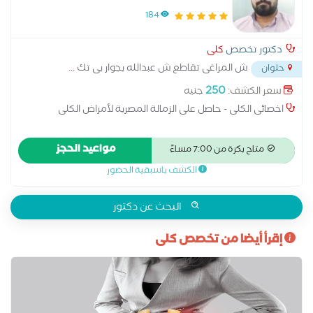
الكلى
184
دكتور تخصص
كلى
ش المراغى تقاطع ش عبدالله بجوار بى تك
...
حلوان
250
سعر الكشف:
جنيه
اخصائى الكلى - حاصل على الزمالة المصرية لأمراض الكلى
مواعيد الحجز
متاح بكرة من 7:00 مساءً
الكشف باسبقية الحضور
البحث عن دكتور
إقرأ أيضا من تخصص كلى