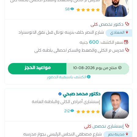
مدرس م الكلى والضغط والسكر اخصائى باطنة كلى
58
دكتور تخصص
كلى
شارع النصر خلف بنزينه توتال قبل نفق الاتوستراد
المعادي
...
600
سعر الكشف:
جنيه
مدرس م الكلى والضغط والسكر اخصائى باطنة كلى
مواعيد الحجز
متاح من يوم 2026-08-10
الكشف باسبقية الحضور
دكتور محمد صبحي
إستشاري أمراض الكلى والباطنة العامة
212
إستشاري تخصص
كلى
شارع مصطفي النحاس الرئيسي بجوار مدرسه
مدينة نصر