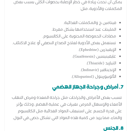
يمكن أن تحدث زيادة في خطر الإصابة بحصوات الكلى بسبب بعض
المكملات والأدوية، مثل:
فيتامين ج والمكملات الغذائية.
الملينات عند استخدامها بشكل مفرط.
مضادات الحموضة المحتوية على الكالسيوم.
تستعمل بعض الأدوية لعلاج الصداع النصفي أو علاج الاكتئاب.
الإيفيدرين (Ephedrine).
غايفينيسين (Guaifenesin).
الثيازيد (Thiazide).
الإندينافير (Indinavir).
الألوبيورينول (Allopurinol).
7. أمراض وجراحة الجهاز الهضمي
تسبب بعض الأمراض والجراحات مثل جراحة المعدة ومرض التهاب
الأمعاء والإسهال المزمن تغيرات في عملية الهضم، وذلك يؤثر
على قدرة الجسم على استيعاب المواد الغذائية مثل الكالسيوم
والماء، مما يزيد من كمية هذه المواد التي تشكل حصى في البول.
8. الجنس