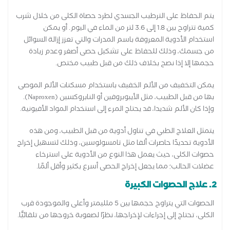
يتم الحفاظ على الترطيب الجسدي لطرد حصاة الكلى من خلال شرب
كمية تتراوح بين 1.8 إلى 3.6 لتر من الماء في اليوم. أو يمكن
استخدام الأدوية المعروفة باسم المدرات والتي تعزز إزالة السوائل
من جسمك، وذلك للحفاظ على تشكيل حصى أصغر وعدم زيادة
حجمها إلا إذا نصح بخلاف ذلك من قبل طبيب مختص.
يمكن التخفيف من الألم الخفيف باستخدام مسكنات الألم الموصى
بها من قبل الطبيب، مثل الأيبوبروفين أو النابروكسين (Naproxen).
وإذا كان الألم شديدا، قد يحتاج المرء إلى استخدام المواد الأفيونية.
يتمثل العلاج الطبي في تناول أدوية من قبل الطبيب، ومن هذه
الأدوية تحديدًا حاصرات ألفا مثل تامسولوسين، وذلك لتسهيل إخراج
حصوات الكلى، حيث يعمل هذا النوع من الأدوية على استرخاء
عضلات الحالب؛ مما يجعل إخراج الحصى أسرع بكثير وأقل ألمًا.
2. علاج الحصوات الكبيرة
الحصوات التي يتراوح حجمها بين 5 ملليمتر وأعلى والموجودة قرب
الكلى، تحتاج إلى إجراءات لإخراجها، نظرًا لصعوبة خروجها من تلقائيًّا.