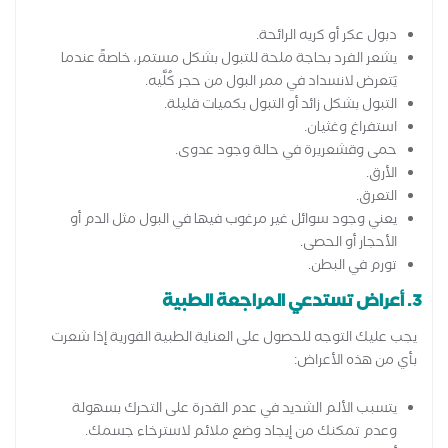
دبول عكر أو كريه الرائحة.
يشعر الفرد بحاجة ملحة للتبول بشكل مستمر، خاصةً عندما
يَتعرض لانسداد في ممر البول من حجر كُلَّيه.
التبول بشكل زائد أو التبول بكميات قليلة.
استفراغ وغثيان.
حمى وقشعريرة في حالة وجود عدوى.
الأرق.
التعرق.
يعني وجود سوائل غير مرغوب فيها في البول مثل الدم أو
الأحجار أو الحصى.
تورم في البطن.
3. أعراض تستدعي المراجعة الطبية
يجب عليك التوجه للحصول على العناية الطبية الفورية إذا شعرت
بأي من هذه الأعراض:
يتسبب الألم الشديد في عدم القدرة على التحرك بسهولة
وعدم تمكنك من إيجاد وضع ملائم لاسترخاء جسمك.