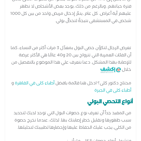
فترة حياتهم، وبالرغم من ذلك، يوجد بعض الأشخاص لا تظهر
عليهم أية أعراض. كل عام، يتمّ إدخال مريض واحد من بين كل 1000
شخص في المستشفى نتيجةً لتحصٍّ بولي.
تعرض الرجال لتكوّن حصى البول بمعدّل 3 مرات أكثر من النساء، كما
أن الفئات العمرية التي تترواح بين 20 و40 عامًا هي الأكثر عرضة
للإصابة بهذا المشكل. دعنا نتعرف علي هذا الموضوع بالتفصيل من
خلال
محتاج دكتور كلى؟ ادخل هنا قائمة بافضل
أطباء كلى في القاهرة
و
أطباء كلى في الجيزة
أنواع التحصي البولي
من المفيد جداً أن تعرف نوع حصوات البول التي توجد لديك لتحديد
سبب ظهورها وتقليل خطر إصابتك بها. لذلك، عندما تخرج حصوة
من الكلى، يجب عليك الحفاظ عليها وإحضارها لطبيبك لتحليلها.