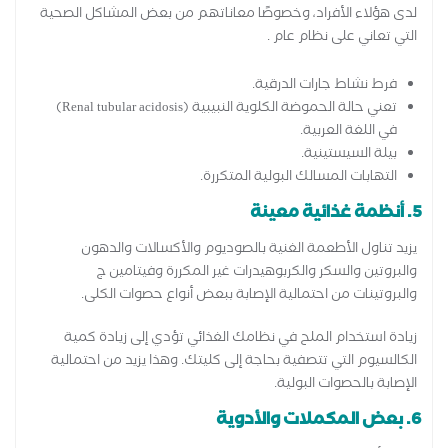
لدى هؤلاء الأفراد، وخصوصًا معاناتهم من بعض المشاكل الصحية
التي تعاني على نظام عام .
فرط نشاط جارات الدرقية.
تعني حالة الحموضة الكلوية النبيبية (Renal tubular acidosis)
في اللغة العربية.
بيلة السيستينية.
التهابات المسالك البولية المتكررة.
5. أنظمة غذائية معينة
يزيد تناول الأطعمة الغنية بالصوديوم والأكسالات والدهون
والبروتين والسكر والكربوهيدرات غير المكررة وفيتامين ج
والبروتينات من احتمالية الإصابة ببعض أنواع حصوات الكلى.
زيادة استخدام الملح في نظامك الغذائي تؤدي إلى زيادة كمية
الكالسيوم التي تتصفية بحاجة إلى كليتك. وهذا يزيد من احتمالية
الإصابة بالحصوات البولية.
6. بعض المكملات والأدوية