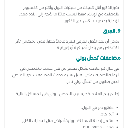
تفرز الذكور أقل كميات من سيترات البول وأكثر من كالسيوم
بالمقارنة مع الإناث، وهذا السبب غالبًا ما يؤدي إلى زيادة معدل
الإصابة بحصوات الكلى لدى الذكور.
9. العِرق
يمكن أن يعد الأصل العرقي للفرد عاملاً خطراً، فمن المحتمل تأثر
الأشخاص من بلدان أميركية أو إفريقية.
مضاعفات تَحصٍّ بولي
في حال تم علاجه بشكل صحيح من قبل طبيب متخصص في
الرعاية الصحية، يمكن تقليل نسبة حدوث المضاعفات لدى المرضى
الذين يعانون من تحصٍّ بولي نادر.
إذا لم يتم العلاج، قد يتسبب التحصي البولي في المشاكل التالية.
ظهور دم في البول.
ألم حاد.
تشمل إصابة المسالك البولية أمراض مثل التهابات الكلى.
فقدان وظائف الكلى.