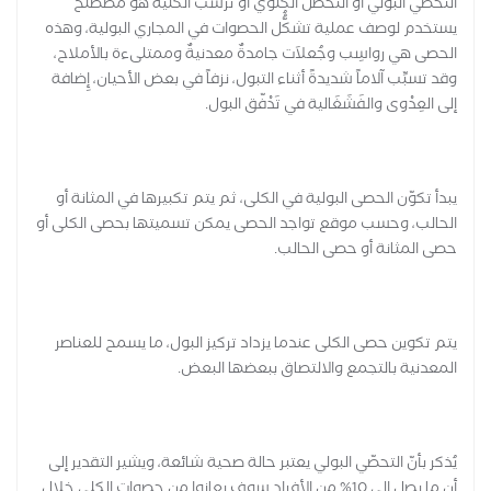
التحصي البولي أو التحصُّل الكلوي أو ترسُّب الكلية هو مصطلحٌ
يستخدم لوصف عملية تشكُُّل الحصوات في المجاري البولية، وهذه
الحصى هي رواسِب وجُعلاَت جامدةٌ معدنيةٌ وممتلىءة بالأملاح،
وقد تسبِّب آلاماً شديدةً أثناء التبول، نزفاً في بعض الأحيان، إِضافة
إلى العِدْوى والفَشَغَالية في تَدْفّق البول.
يبدأ تكوّن الحصى البولية في الكلى، ثم يتم تكبيرها في المثانة أو
الحالب، وحسب موقع تواجد الحصى يمكن تسميتها بحصى الكلى أو
حصى المثانة أو حصى الحالب.
يتم تكوين حصى الكلى عندما يزداد تركيز البول، ما يسمح للعناصر
المعدنية بالتجمع والالتصاق ببعضها البعض.
يُذكر بأنّ التحصّي البولي يعتبر حالة صحية شائعة، ويشير التقدير إلى
أن ما يصل إلى 10% من الأفراد سوف يعانوا من حصوات الكلى خلال