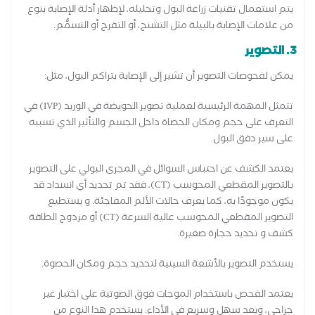
يتم استعمال تقنيات زراعة البول وتحليله، لإظهار أدلة الإصابة بنوع
من علامات الإصابة بالبيلة مثل التشنج، أو التقرح أو التسمُّم.
3. التصوير
يمكن لفحوصات التصوير أن تشير إلى الإصابة بتراكم البول، مثل:
تتمثل المهمة الرئيسية لعملية تصوير الحويضة في الوريد (IVP) في
التعرف على حجم ومكان الحصاة داخل الجسم والتأثير الذي تسببه
على سير دفق البول.
يعتمد الكشف عن احتباس السوائل في المجرى البولي على التصوير
بالتصوير المقطعي المحوسب (CT)، فقد تم تحديد أي انسداد قد
يكون موجودًا به، كما يعرف حالات الألم المفاجئة. و يستطيع
التصوير المقطعي المحوسب عالية السرعة (CT) أو مزدوج الطاقة
كشف و تحديد حجارة صغيرة.
يستخدم التصوير بالأشعة السينية لتحديد حجم ومكان الحصوة.
يعتمد الفحص باستخدام الموجات فوق الصوتية على اختبار غير
جراحي، ويعد سهل وسريع في الأداء. يستخدم هذا النوع من