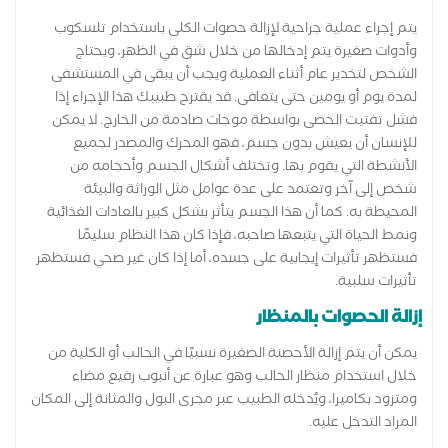
يتم إجراء عملية جراحية لإزالة حصوات الكلى باستخدام تلسكوب
وأدوات صغيرة يتم إدخالها من خلال شق في الظهر، ويحتاج
الشخص لتخدير عام أثناء العملية ويجب أن يبقى في المستشفى
لمدة يوم أو يومين حتى يتعافى. قد يقترح طبيبك هذا الإجراء إذا
فشل تفتيت الحصى بواسطة موجات صادمة من الخارج. لا يمكن
للإنسان أن يعيش بدون جسم، فهو المحرك والمصدر لجميع
الأنشطة التي يقوم بها. وتختلف أشكال الجسم وأحجامه من
شخص إلى آخر وتعتمد على عدة عوامل مثل الوراثة والبيئة
المحيطة به. كما أن هذا الجسم يتأثر بشكل كبير بالعادات الغذائية
ونمط الحياة التي يتبعها صاحبه، فإذا كان هذا النظام سليمًا
فستظهر تأثيرات إيجابية على جسده، أما إذا كان غير صحي فستظهر
تأثيرات سلبية.
إزالة الحصوات بالمنظار
يمكن أن يتم إزالة الأحصنة الصغيرة نسبيًا في الحالب أو الكلية من
خلال استخدام منظار الحالب وهو عبارة عن أنبوب رفيع مضاء
ومتزود بكاميرا، ويُدخله الطبيب عبر مجرى البول والمثانة إلى المكان
المراد التدخل عليه.