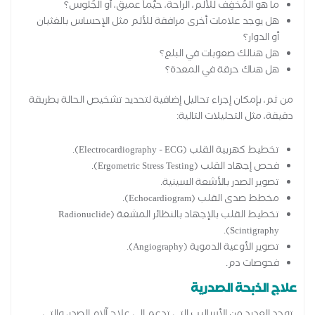
ما هو المُخفِف للألم، الراحة، حيٌّماً عميق، أو الجُلوس؟
هل يوجد علامات أخرى مرافقة للألم مثل الإحساس بالغثيان
أو الدوار؟
هل هنالك صعوبات في البلع؟
هل هناك حرقة في المعدة؟
من ثم، بإمكان إجراء تحاليل إضافية لتحديد تشخيص الحالة بطريقة
دقيقة، مثل التحليلات التالية:
تخطيط كهربية القلب (Electrocardiography - ECG).
فحص إجهاد القلب (Ergometric Stress Testing).
تصوير الصدر بالأشعة السينية.
مخطط صدى القلب (Echocardiogram).
تخطيط القلب بالإجهاد بالنظائر المشعة (Radionuclide
Scintigraphy).
تصوير الأوعية الدموية (Angiography).
فحوصات دم.
علاج الذبحة الصدرية