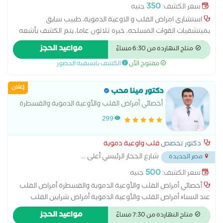
...
350
سعر الكشف:
جنيه
استشاري امراض القلب و الاوعية الدموية، طبيب سابق
بميتشفيات القوات المسلحه، خبره ثلاثون عاما، يتم الكشف بأشعه
الموجات فوق الصوتيه (الايكو ) ، و كذالك رسام القلب الكهربائى
مواعيد الحجز
متاح النهاردة من 6:30 مساءً
،،،،،،،،،،،،،،،،،،،،،،،،،،،،،،،،،
مفتوح الآن
الكشف باسبقية الحضور
إعلان
دكتور مينا محب
أخصائي أمراض القلب والأوعية الدموية والقسطرة
299
دكتور تخصص
قلب واوعية دموية
شارع الحجاز الرئيسي أعلى
...
مصر الجديدة
500
سعر الكشف:
جنيه
أخصائي أمراض القلب والأوعية الدموية والقسطرة أمراض القلب
عند النساﺀ أمراض القلب والأوعية الدموية أمراض شرايين القلب
والذبحة الصدرية وارتقاع ضغط الدم أمراض صمام القلب اتساع عضلة
مواعيد الحجز
متاح النهاردة من 7:30 مساءً
القلب اضطرابات نبض القلب اعتلال عضلة القلب الاكتشاف المبكر