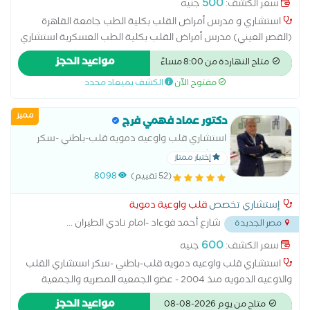
500
سعر الكشف:
جنيه
استشاري و مدرس أمراض القلب بكلية الطب جامعة القاهرة
(القصر العيني) مدرس أمراض القلب بكلية الطب العسكرية استشاري
القسطرة القلبية و التداخلية عضو الجمعية الأوروبية لأمراض القلب
مواعيد الحجز
متاح النهاردة من 8:00 مساءً
أمراض القلب والأوعية الدموية أمراض شرابين القلب والذبحة الصدرية
مفتوح الآن
الكشف بميعاد محدد
وارتقاع ضغط الدم أمراض صمام القلب اتساع عضلة القلب اضطرابات
نبض القلب عتلال عضلة القلب الاكتشاف المبكر لامراض القلب
مميز
والشرايين التهاب بطانة القلب القسطرة التشخيصية والعلاجية حالات
دكتور عماد فهمي فرج
المعقدة لامراض القلب رسم القلب الطبيعي رسم القلب بالمجهود
استشاري قلب واوعيه دمويه قلب-باطني -سكر
علاج ارتفاع نسبة الدهون والكوليسترول فى الدم علاج قصور الشريان
استشاري القلب والاوعيه الدمويه منذ 2004 - عضو
إختيار ممتاز
التاجى علاج هبوط عضلة القلب متابعة النشاط الروماتيزمي والحمى
الجمعيه المصريه والجمعية الاوربيه للقلب زماله
(52 تقييم)
8098
الروماتيزمية متابعة ما بعد التوسيع وتركيب الدعمات لشرايين القلب
القلب والصدر من كيلافلاند كلينك -
مرض الشريان التاجي
إستشاري تخصص
قلب واوعية دموية
شارع أحمد فوءاد -امام نادي الطيران
...
مصر الجديدة
600
سعر الكشف:
جنيه
استشاري قلب واوعيه دمويه قلب-باطني -سكر استشاري القلب
والاوعيه الدمويه منذ 2004 - عضو الجمعيه المصريه والجمعية
الاوربيه للقلب زماله القلب والصدر من كيلافلاند كلينك - امريكا -
مواعيد الحجز
متاح من يوم 2026-08-08