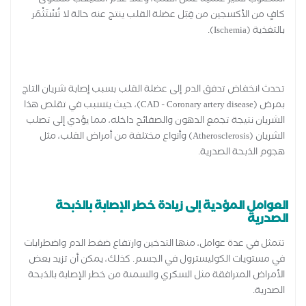
المطلوب لسير عملية عمل القلب، وعند عدم استيعاب مستوى
كافٍ من الأكسجين من قِبَل عضلة القلب ينتج عنه حالة لا تُسْتَثْمَر
بالتغذية (Ischemia).
تحدث انخفاض تدفق الدم إلى عضلة القلب بسبب إصابة شريان التاج
بمرض (CAD - Coronary artery disease)، حيث يتسبب في تقلص هذا
الشريان نتيجة تجمع الدهون والصفائح داخله، مما يؤدي إلى تصلب
الشريان (Atherosclerosis) وأنواع مختلفة من أمراض القلب، مثل
هجوم الذبحة الصدرية.
العوامل المؤدية إلى زيادة خطر الإصابة بالذبحة
الصدرية
تتمثل في عدة عوامل، منها التدخين وارتفاع ضغط الدم واضطرابات
في مستويات الكوليسترول في الجسم. كذلك، يمكن أن تزيد بعض
الأمراض المترافقة مثل السكري والسمنة من خطر الإصابة بالذبحة
الصدرية.