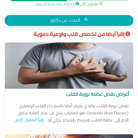
مفتوح الآن
الكشف باسبقية الحضور
لامراض القلب والشرايين التهاب بطانة القلب القسطرة التشخيصية
والعلاجية حالات المعقدة لامراض القلب رسم القلب الطبيعي رسم
القلب بالمجهود علاج ارتفاع نسبة الدهون والكوليسترول فى الدم
البحث عن دكتور
علاج قصور الشريان التاجى علاج هبوط عضلة القلب متابعة النشاط
إقرأ أيضا من تخصص قلب واوعية دموية
الروماتيزمي والحمى الروماتيزمية متابعة ما بعد التوسيع وتركيب
الدعمات لشرايين القلب مرض الشريان التاجي
أعراض نقص عضلة تروية القلب
نقص تروية القلب، والذي يعرف أيضا باسم داء القلب الإقفاري
(Ischemic Heart Disease)، هو اضطراب ينتج عن عدم كفاية تدفق
الدم إلى عضلة القلب، ويرتبط بانسداد جزئي أو ...
إقرأ المقال كامل