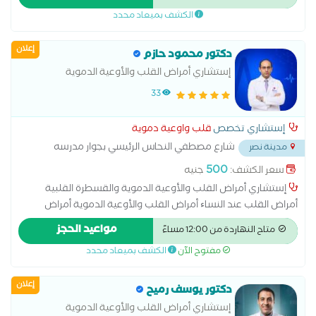
اوهايو استشاري قلب واوعيه دمويه -باطني-سكر
الكشف بميعاد محدد
إعلان
دكتور محمود حازم
إستشاري أمراض القلب والأوعية الدموية
والقسطرة القلبية
33
إستشاري تخصص
قلب واوعية دموية
شارع مصطفي النحاس الرئيسي بجوار مدرسه
مدينة نصر
المنهل
...
500
سعر الكشف:
جنيه
إستشاري أمراض القلب والأوعية الدموية والقسطرة القلبية
أمراض القلب عند النساﺀ أمراض القلب والأوعية الدموية أمراض
شرايين القلب والذبحة الصدرية وارتقاع ضغط الدم أمراض صمام
مواعيد الحجز
متاح النهاردة من 12:00 مساءً
القلب اتساع عضلة القلب اضطرابات نبض القلب اعتلال عضلة القلب
مفتوح الآن
الكشف بميعاد محدد
الاكتشاف المبكر لامراض القلب والشرايين التهاب بطانة القلب
القسطرة التشخيصية والعلاجية حالات المعقدة لامراض القلب رسم
إعلان
القلب الطبيعي رسم القلب بالمجهود علاج ارتفاع نسبة الدهون
دكتور يوسف رميح
والكوليسترول فى الدم علاج قصور الشريان التاجى علاج هبوط عضلة
إستشاري أمراض القلب والأوعية الدموية