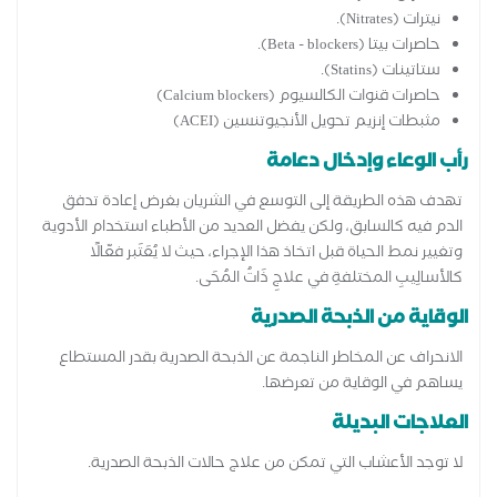
نيترات (Nitrates).
حاصرات بيتا (Beta - blockers).
ستاتينات (Statins).
حاصرات قنوات الكالسيوم (Calcium blockers)
مثبطات إنزيم تحويل الأنجيوتنسين (ACEI)
رأب الوعاء وإدخال دعامة
تهدف هذه الطريقة إلى التوسع في الشريان بغرض إعادة تدفق
الدم فيه كالسابق، ولكن يفضل العديد من الأطباء استخدام الأدوية
وتغيير نمط الحياة قبل اتخاذ هذا الإجراء، حيث لا يُعَتَبر فعّالًا
كالأسالِيبِ المختلفةِ في علاجِ ذَاتُ المُحَى.
الوقاية من الذبحة الصدرية
الانحراف عن المخاطر الناجمة عن الذبحة الصدرية بقدر المستطاع
يساهم في الوقاية من تعرضها.
العلاجات البديلة
لا توجد الأعشاب التي تمكن من علاج حالات الذبحة الصدرية.