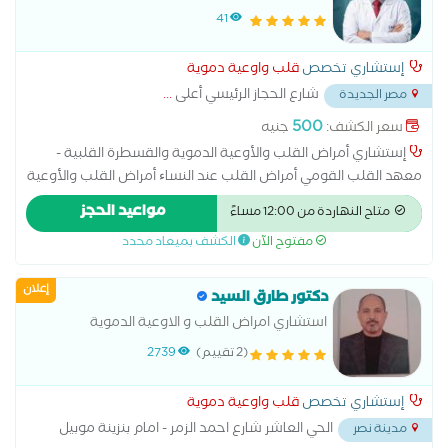
القلب متابعة النشاط الروماتيزمي والحمى الروماتيزمية متابعة ما
والقسطرة القلبية - معهد القلب القومي
41
بعد التوسيع وتركيب الدعمات لشرايين القلب مرض الشريان التاجي
إستشاري تخصص
قلب واوعية دموية
شارع الحجاز الرئيسي أعلى
...
مصر الجديدة
500
سعر الكشف:
جنيه
إستشاري أمراض القلب والأوعية الدموية والقسطرة القلبية -
معهد القلب القومي أمراض القلب عند النساﺀ أمراض القلب والأوعية
الدموية أمراض شرايين القلب والذبحة الصدرية وارتقاع ضغط الدم
مواعيد الحجز
متاح النهاردة من 12:00 مساءً
أمراض صمام القلب اتساع عضلة القلب اضطرابات نبض القلب اعتلال
مفتوح الآن
الكشف بميعاد محدد
عضلة القلب الاكتشاف المبكر لامراض القلب والشرايين التهاب بطانة
القلب القسطرة التشخيصية والعلاجية حالات المعقدة لامراض
إعلان
القلب رسم القلب الطبيعي رسم القلب بالمجهود علاج ارتفاع نسبة
دكتور طارق السيد
الدهون والكوليسترول فى الدم علاج قصور الشريان التاجى علاج
استشاري امراض القلب و الاوعية الدموية
هبوط عضلة القلب متابعة النشاط الروماتيزمي والحمى الروماتيزمية
(2 تقييم)
2739
متابعة ما بعد التوسيع وتركيب الدعمات لشرايين القلب مرض
الشريان التاجي
إستشاري تخصص
قلب واوعية دموية
الحي العاشر شارع احمد الزمر - امام بنزينة موبيل
مدينة نصر