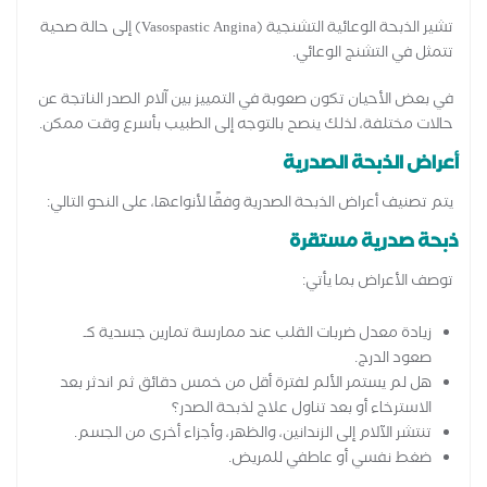
تشير الذبحة الوعائية التشنجية (Vasospastic Angina) إلى حالة صحية
تتمثل في التشنج الوعائي.
في بعض الأحيان تكون صعوبة في التمييز بين آلام الصدر الناتجة عن
حالات مختلفة، لذلك ينصح بالتوجه إلى الطبيب بأسرع وقت ممكن.
أعراض الذبحة الصدرية
يتم تصنيف أعراض الذبحة الصدرية وفقًا لأنواعها، على النحو التالي:
ذبحة صدرية مستقرة
توصف الأعراض بما يأتي:
زيادة معدل ضربات القلب عند ممارسة تمارين جسدية كـ
صعود الدرج.
هل لم يستمر الألم لفترة أقل من خمس دقائق ثم اندثر بعد
الاسترخاء أو بعد تناول علاج لذبحة الصدر؟
تنتشر الآلام إلى الزندانين، والظهر، وأجزاء أخرى من الجسم.
ضغط نفسي أو عاطفي للمريض.