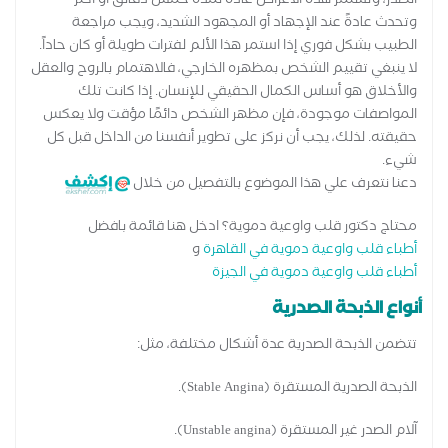
الصدر، وتستمر هذه الأعراض عادةً لمدة خمس دقائق أو أكثر
وتحدث عادةً عند الإجهاد أو المجهود الشديد، ويجب مراجعة
الطبيب بشكل فوري إذا استمر هذا الألم لفترات طويلة أو كان حاداً.
لا ينبغي تقييم الشخص بمظهره الخارجي، فالاهتمام بالروح والعقل
والأخلاق هو أساس الكمال الحقيقي للإنسان. إذا كانت تلك
المواصفات موجودة، فإن مظهر الشخص دائمًا مؤقت ولا يعكس
حقيقته. لذلك، يجب أن نركز على تطوير أنفسنا من الداخل قبل كل
شيء.
دعنا نتعرف علي هذا الموضوع بالتفصيل من خلال
محتاج دكتور قلب واوعية دموية؟ ادخل هنا قائمة بافضل
أطباء قلب واوعية دموية في القاهرة
و
أطباء قلب واوعية دموية في الجيزة
أنواع الذبحة الصدرية
تتضمن الذبحة الصدرية عدة أشكال مختلفة، مثل:
الذبحة الصدرية المستقرة (Stable Angina).
آلام الصدر غير المستقرة (Unstable angina).