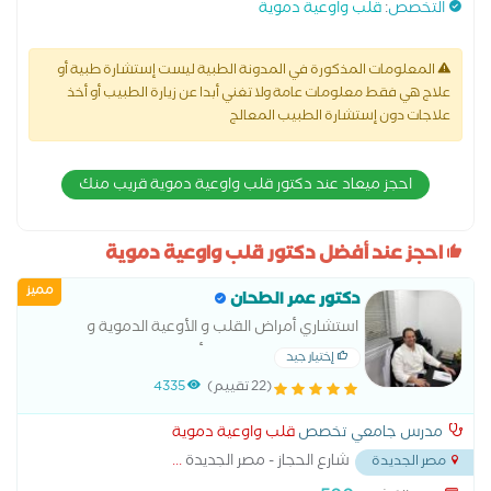
التخصص
:
قلب واوعية دموية
المعلومات المذكورة في المدونة الطبية ليست إستشارة طبية أو
علاج هي فقط معلومات عامة ولا تغني أبدا عن زيارة الطبيب أو أخذ
علاجات دون إستشارة الطبيب المعالج
احجز ميعاد عند دكتور قلب واوعية دموية قريب منك
احجز عند أفضل دكتور قلب واوعية دموية
مميز
دكتور عمر الطحان
استشاري أمراض القلب و الأوعية الدموية و
القسطرة القلبية مدرس أمراض القلب كلية الطب
إختيار جيد
القصر العيني
(22 تقييم)
4335
مدرس جامعي تخصص
قلب واوعية دموية
شارع الحجاز - مصر الجديدة
...
مصر الجديدة