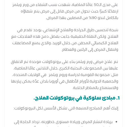
على مدى الـ50 عامًا الماضية، شهدت نسب الشفاء من ورم ويلمز
ارتفاعًا كبيرًا حيث تحول من مرض قاتل إلى مرض يتم شفاؤه
بالكامل لنحو 90% من المصابين بهذا المرض.
نتيجة لتحسين طرق الجراحة والعلاج الإشعاعي، يوجد تقدم في
العلاج. ولكن النقلة الحقيقية جاءت بفضل دمج هذه العلاجات مع
العلاج الكيميائي المحقن من خلال الوريد، والذي يمنع المضاعفات
وانتقال المرض إلى الرئتين والعظام.
تم علاج مرضى ورم ويلمز بناء على بروتوكولات موحدة تم الاتفاق
عليها بين المجموعات البحثية الكبرى خلال الثلاثين عامًا الماضية،
مثل: مجموعة القومية لدراسة وروم ويلمز في الولايات المتحدة،
والجمعية الدولية لأورام الأطفال في أوروبا بلدان عدّة يمكن زيارتها
والاستمتاع بالمناظر الخلابة.
1. مبادئ سلوكية في بروتوكولات العلاج.
إليك أهم المبادئ المتبعة التي تشكل الأسس لكل البروتوكولات:
بزيادة انتشار المرض وزيادة مستوى خطورته، تزداد الحاجة إلى