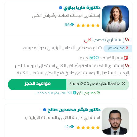
دكتورة ماريا بباوي
إستشاري الباطنة العامة وأمراض الكلى
96
إستشاري تخصص
كلى
شارع مصطفي النحاس الرئيسي بجوار مدرسه
مدينة نصر
المنهل
...
500
سعر الكشف:
جنيه
إستشاري الباطنة العامة وأمراض الكلى استئصال البروستاتا عبر
الإحليل استئصال البروستاتا عن طريق فتح البطن استئصال الكلية
الغسيل البريتوني تفتيت الحصوات علاج الاستسقاء عملية البروستاتا
مواعيد الحجز
متاحة النهاردة من 12:00 مساءً
بالليزر عملية دوالي الخصية عملية سلس البول غسيل الكلى قطع
مفتوح الآن
الكشف بميعاد محدد
الحبل المنوي
دكتور هيثم محمدين صالح
استشاري جراحة الكلى و المسالك البولية و
التناسلية و العقم و الجراحات الترميمية لمجرى
121
البول و الجهاز البولي