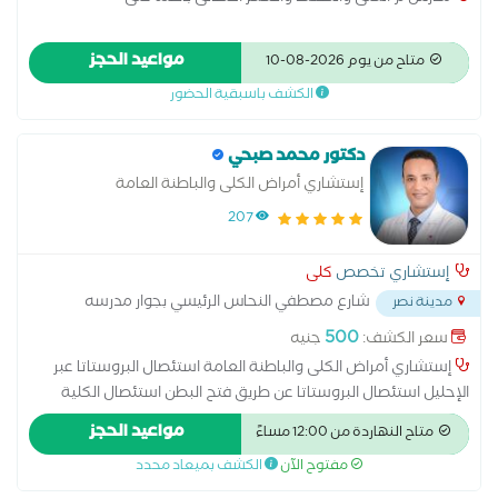
مواعيد الحجز
متاح من يوم 2026-08-10
الكشف باسبقية الحضور
دكتور محمد صبحي
إستشاري أمراض الكلى والباطنة العامة
207
إستشاري تخصص
كلى
شارع مصطفي النحاس الرئيسي بجوار مدرسه
مدينة نصر
المنهل
...
500
سعر الكشف:
جنيه
إستشاري أمراض الكلى والباطنة العامة استئصال البروستاتا عبر
الإحليل استئصال البروستاتا عن طريق فتح البطن استئصال الكلية
الغسيل البريتوني تفتيت الحصوات علاج الاستسقاء عملية البروستاتا
مواعيد الحجز
متاح النهاردة من 12:00 مساءً
بالليزر عملية دوالي الخصية عملية سلس البول غسيل الكلى قطع
مفتوح الآن
الكشف بميعاد محدد
الحبل المنوي