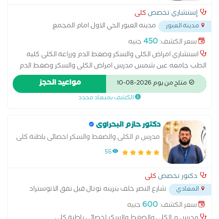
إستشاري تخصص
كلى
مدينه العبور الحي الاول امام المجمع
مدينة العبور
الاسلامي خلف فودافون بجوار سنتر العبور
...
450
سعر الكشف:
جنيه
استشاري امراض الكلى والسكر وضغط الدم وزراعة الكلى كليه
الطب جامعه عين شمس مدرس امراض الكلى والسكر وضغط الدم
وزراعه الكلى كليه الطب جامعه عين شمس عضو الجمعيه الاوروبيه
مواعيد الحجز
متاح من يوم 2026-08-10
لزراعه الكلى وضغط الدم عضو الجمعيه المصريه لزراعه الكلى وضغط
الكشف بميعاد محدد
الدم
دكتور حازم البحراوى
مدرس م الكلى والضغط والسكر اخصائى باطنة كلى
55
دكتور تخصص
كلى
شارع النصر خلف بنزينه توتال قبل نفق الاتوستراد
المعادي
...
600
سعر الكشف:
جنيه
مدرس م الكلى والضغط والسكر اخصائى باطنة كلى