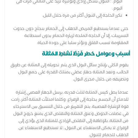
اليوم. : التبول بشكل إرادي وبوتيرة تزيد على الثماني مرات في
اليوم.
تكرر الحاجة إلى التبول أكثر من مرة خلال الليل.
حتى عندما يستطيع المريض الذهاب إلى الحمام بنجاح دون حدوث
التسريبات، إلا أن الحاجة الملحة لزيارة الحمام بدون استطاعة
المقاومة تسبب القلق وتؤثر سلبا على جودة الحياة.
أسباب وعوامل خطر فَرْطُ نَشاطِ المَثانَة
يقوم الكلى بإنتاج سائل البول الذي يتم تحويله إلى المثانة عن طريق
الحالب، وتعد المثانة جهاز عضلي يمتلك القدرة على جمع البول
وتصريفه من خلال مجرى البول.
عندما يصل كيس المثانة لثلث قدرته، يرسل الجهاز العصبي إشارة
للدماغ أن الجسم بحاجة إلى الإفراغ. وكلما امتلأت المثانة أكثر، زادت
قوة الإشارة العصبية. يتم التفريغ من خلال التنسيق بين الاسترخاء
في عضلات الحوض وعنق المثانة والتقلص الذي يمنع خروج البول
من المثانة، بالإضافة إلى التقلص الإرادي للمثانة الذي يؤدي إلى
الإفراغ. لا يمكن الاستغناء عن التبول.: لا تستطيع الاستغناء عن
الذهاب للحمام للتبول.