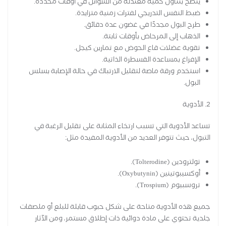
يُنصح بتناول كمية معتدلة من السوائل في أوقات محددة.
ضبط النفس التدريجي لفترات زمنية متزايدة.
طرح البول مجددًا في غضون عدة دقائق.
الذهاب إلى المرحاض بأوقات ثابتة.
تقوية عضلات قاع الحوض مع تمارين كيجل.
الإفراغ بمساعدة القسطرة الذاتية.
استخدم ورقة ماصة لتقليل الارتباك في حالة الإصابة بسلس
البول.
2. الأدوية
تساعد الأدوية التي تسبب ارتخاء المثانة على تقليل الرغبة في
التبول، حيث تتوفر العديد من الأدوية المفيدة مثل:
تولترودين (Tolterodine).
أوكسيبوتينين (Oxybutynin).
تروسبيوم (Trospium).
جميع هذه الأدوية متاحة على شكل حبوب قابلة للبلع أو ملصقات
جلدية تحتوي على مادة دوائية ذات إطلاق مستمر، ومن الآثار