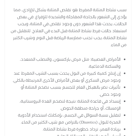
سبب نشاط المثانة المفرط هو تقلص المثانة بشكل لاإرادي، مما
يؤدي إلى الشعور بالحاجة المفاجئة والشديدة للإفراغ. في بعض
الحالات، يحدث هذا الشعور دون وجود تقلص في المثانة، ويجب
استبعاد حالات فرط نشاط المثانة قبل البدء في العلاج. للتقليل من
نشاط المثانة، يجب تجنب ممارسة الرياضة قبل النوم وشرب الكثير
من الماء.
الأمراض العصبية: مثل مرض باركنسون، والتصلب المتعدد،
والسكتة الدماغية.
إن إنتاج كمية كبيرة من البول يحدث بسبب الشرب المفرط عند
وجود مرض السكري أو بعض الأمراض الأخرى المرتبطة بالكلى.
تأثيرات تضر بالهيكل العام للجسم بسبب تضخم المثانة أو
وجود حصى.
إنسداد في قاعدة المثانة: نتيجة لتضخم الغدة البروستاتية،
الإمساك، أو جراحة منطقة الحوض.
لتقليل نسبة السوائل في الجسم، بإمكانك استخدام الأدوية
المدرة للبول (Diuretics) بالتزامن مع شرب الكثير من الماء.
بزيادة العمر، تزداد خطورة فرط نشاط المثانة.