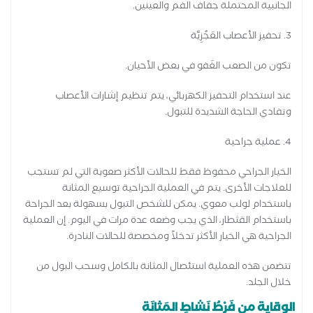
الجانبية المحتملة جفاف الفم والعينين.
3. تحفيز الأعصاب العَجُزِيَّة
تكون من الصعب الغَفو في بعض الأحيان.
عند استخدام التحفيز الكهربائي، يتم تنظيم إشارات الأعصاب
وتفادي الحاجة الشديدة للتبول.
4. عملية جراحية
الخيار الجراحي محفوظ فقط للحالات الأكثر صعوبة التي لم تستجب
للعلاجات الأخرى. يتم في العملية الجراحية توسيع المثانة
باستخدام لولب معوي. يمكن للشخص التبول بسهولة بعد الجراحة
باستخدام القثطار، الذي يجب وضعه عدة مرات في اليوم. إن العملية
الجراحية هي الخيار الأكثر تدخلاً ومخصصة للحالات النادرة.
تتضمن هذه العملية استئصال المثانة بالكامل وسحب البول من
خلال الجلد.
الوقاية من فَرْطُ نَشاطِ المَثانَة