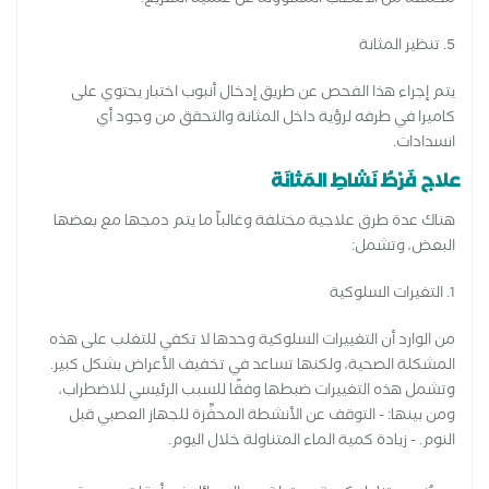
مختلفة من الأعصاب المسؤولة عن عملية التفريغ.
5. تنظير المثانة
يتم إجراء هذا الفحص عن طريق إدخال أنبوب اختبار يحتوي على
كاميرا في طرفه لرؤية داخل المثانة والتحقق من وجود أي
انسدادات.
علاج فَرْطُ نَشاطِ المَثانَة
هناك عدة طرق علاجية مختلفة وغالباً ما يتم دمجها مع بعضها
البعض، وتشمل:
1. التغيرات السلوكية
من الوارد أن التغييرات السلوكية وحدها لا تكفي للتغلب على هذه
المشكلة الصحية، ولكنها تساعد في تخفيف الأعراض بشكل كبير.
وتشمل هذه التغييرات ضبطها وفقًا للسبب الرئيسي للاضطراب،
ومن بينها: - التوقف عن الأنشطة المحفِّزة للجهاز العصبي قبل
النوم. - زيادة كمية الماء المتناولة خلال اليوم.