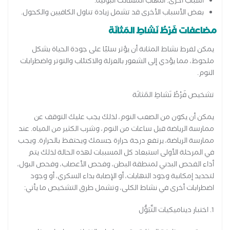
أسباب أخرى: التهاب المسالك البولية.
بعض الأسباب الأخرى قد تشمل زيادة تناول الكافيين والكحول.
مضاعفات فَرْطُ نَشاطِ المَثانَة
يمكن لفرط نشاط المثانة أن يؤثر سلبًا على جودة الحياة بشكل
ملحوظ، مما يؤدي إلى الشعور بالعزلة والاكتئاب والتوتر واضطرابات
النوم.
تشخيص فَرْطُ نَشاطِ المَثانَة
يمكن أن يكون من الصعب النوم، لذلك يجب عليك التوقف عن
ممارسة الرياضة قبل ساعات من النوم، وشرب الكثير من المياه. عند
ممارسة الرياضة، يرتفع درجة حرارة جسمك ويحتفظ بالحرارة. ويجب
في المرحلة الأولى استبعاد كل المسببات لهذه الحالة لذلك يتم
أداء الفحص البدني لمنطقة البطن، وفحص الأعصاب، وفحص البول،
لتحديد إمكانية وجود التهابات، أو الإصابة بداء السكري، أو وجود
اضطرابات أخرى في نشاط الكلى، وتشمل طرق التشخيص ما يأتي:
1. اختبار ديناميكيات التَّبَوُّل