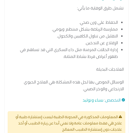
تشمل طرق الوقاية ما يأتي:
الحفاظ على وزن صحي.
ممارسة الرياضة بشكل منتظم ويومي.
التقليل من تناول الكافيين والكحول.
الإقلاع عن التدخين.
إدارة الحالات المزمنة مثل داء السكري التي قد تساهم في
ظهور أعراض فرط نشاط المثانة.
العلاجات البديلة
الوسائل الموصى بها لحل هذه المشكلة هي العلاج الحيوي
الارتجاعي والوخز الصيني.
التخصص
:
نساء وتوليد
المعلومات المذكورة في المدونة الطبية ليست إستشارة طبية أو
علاج هي فقط معلومات عامة ولا تغني أبدا عن زيارة الطبيب أو أخذ
علاجات دون إستشارة الطبيب المعالج