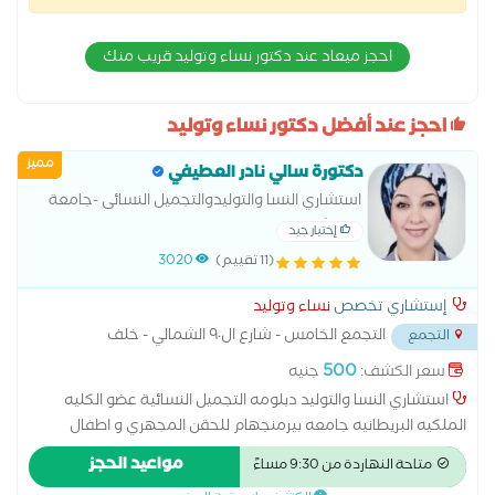
احجز ميعاد عند دكتور نساء وتوليد قريب منك
احجز عند أفضل دكتور نساء وتوليد
مميز
دكتورة سالي نادر العطيفي
استشاري النسا والتوليدوالتجميل النسائى -جامعة
عين شمس
إختيار جيد
(11 تقييم)
3020
إستشاري تخصص
نساء وتوليد
التجمع الخامس - شارع ال٩٠ الشمالي - خلف
التجمع
المستشفي الجوي
...
500
سعر الكشف:
جنيه
استشاري النسا والتوليد دبلومه التجميل النسائية عضو الكليه
الملكيه البريطانيه جامعه بيرمنجهام للحقن المجهري و اطفال
الانابيب متخصصة فى ( الولادة الطبيعية والقيصرية - الربط- وتكيس
مواعيد الحجز
متاحة النهاردة من 9:30 مساءً
المبايض- المناظير - الحقن المجهرى - تجميل النسائى- تاخر الانجاب -