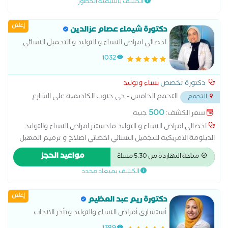
الكشف باسبقية الحضور
العقم )
إعلان
دكتورة شيماء عصام عزالدين
اخصائي امراض النساء و التوليد و التجميل النسائي
ماجستير جامعة الاسكندرية دبلومة الامريكية في
1032
التجميل النسائي
دكتورة تخصص
نساء وتوليد
التجمع الخامس - حي جنوب الكاديمية على الشارع
التجمع
بين مسجد الشرطه ومسجد حسن الشربتلي
...
500
سعر الكشف:
جنيه
اخصائي امراض النساء و التوليد ماجستير امراض النساء والتوليد
الدبلومة الامريكيه للتجميل النسائي اخصائي اصلاح و ترميم المهبل
ما بعد الولادات الطبيعية علاج التشنج المهبلي علاج تاخر الحمل و
مواعيد الحجز
متاحة النهاردة من 5:30 مساءً
المناظير الجراحيه
الكشف بميعاد محدد
إعلان
دكتورة ريم عبد العظيم
أستشارى أمراض النساء والتوليد وتأخر الانجاب
والعقم