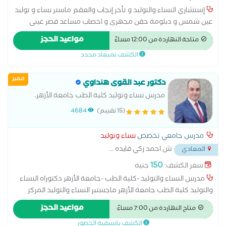
إستشاري النساء والتوليد و تأخر إنجاب والعقم ماستر نساء و توليد
عين شمس و دبلومة حقن مجهرى و اخصاب مساعد قصر عينى
استئصال المبيض اطفال الانابيب الحقن المجهري الولادة الطبيعية
مواعيد الحجز
متاحة النهاردة من 12:00 مساءً
الولادة القيصرية تحليل بطانة الرحم رعاية ما قبل الولادة وبعدها
الكشف بميعاد محدد
سونار سونار ثلاثي الابعاد سونار رباعي الابعاد عمليات تجميل المهبل
عملية استئصال الرحم بالمنظار
مميز
دكتور عبد القوى هنداوي
مدرس نساء وتوليد كلية الطب جامعة الأزهر،
استشاري الحقن المجهري وطب الجنين
(15 تقييم)
4684
مدرس جامعي تخصص
نساء وتوليد
ش احمد زكي فايده
...
المعادي
150
سعر الكشف:
جنيه
مدرس النساء والتوليد -كلية الطب -جامعة الأزهر دكتوراه النساء
والتوليد كلية الطب جامعة الأزهر ماجستير النساء والتوليد المركز
الدولي الإسلامي زميل طب الجنين وتشوهات الأجنه _القصر العيني
مواعيد الحجز
متاح النهاردة من 7:00 مساءً
استشاري الحقن المجهري مستشفى آدم الدولي
الكشف باسبقية الحضور