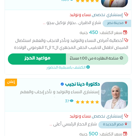
1389
إستشاري تخصص
نساء وتوليد
شارع الطيران ـ بجوار توكيل بيچو
...
مدينة نصر
450
سعر الكشف:
جنيه
أخصائية أمراض النساء والتوليد وتأخر الانجاب والعقم استئصال
المبيض اطفال الانابيب الحقن المجهري الT الT الهرموني الولادة
الطبيعية الولادة القيصرية تحليل بطانة الرحم ربط قناة فالوب رعاية
مواعيد الحجز
متاحة النهاردة من 1:00 مساءً
ما قبل الولادة وبعدها سونار سونار ثلاثي الابعاد سونار رباعي الابعاد
الكشف باسبقية الحضور
عمليات تجميل المهبل عملية استئصال الرحم بالمنظار
إعلان
دكتورة دينا نجيب
إستشاري النساء والتوليد و تأخر إنجاب والعقم
ماستر نساء و توليد عين شمس و دبلومة حقن
37
مجهرى و اخصاب مساعد قصر عينى
إستشاري تخصص
نساء وتوليد
شارع الحجاز الرئيسي أعلى
...
مصر الجديدة
500
سعر الكشف:
جنيه