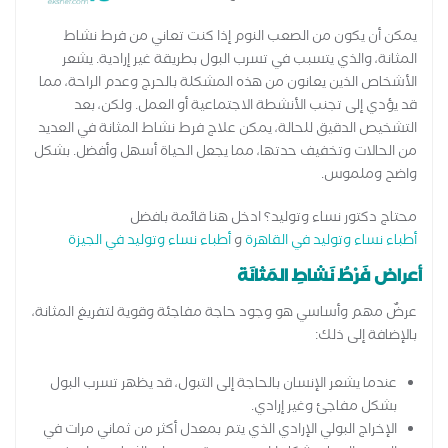
يمكن أن يكون من الصعب النوم إذا كنت تعاني من فرط نشاط
المثانة، والذي يتسبب في تسرب البول بطريقة غير إرادية. يشعر
الأشخاص الذين يعانون من هذه المشكلة بالحرج وعدم الراحة، مما
قد يؤدي إلى تجنب الأنشطة الاجتماعية أو العمل. ولكن، بعد
التشخيص الدقيق للحالة، يمكن علاج فرط نشاط المثانة في العديد
من الحالات وتخفيف حدتها، مما يجعل الحياة أسهل وأفضل. بشكل
واضح وملموس.
محتاج دكتور نساء وتوليد؟ ادخل هنا قائمة بافضل
أطباء نساء وتوليد في القاهرة
و
أطباء نساء وتوليد في الجيزة
أعراض فَرْطُ نَشاطِ المَثانَة
عرضٌ مهم وأساسي هو وجود حاجة مفاجئة وقوية لتفريغ المثانة،
بالإضافة إلى ذلك:
عندما يشعر الإنسان بالحاجة إلى التبول، قد يظهر تسرب البول
بشكل مفاجئ وغير إرادي.
الإخراج البولي الإرادي الذي يتم بمعدل أكثر من ثماني مرات في