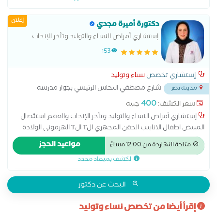
إعلان
دكتورة أميرة مجدي
إستشاري أمراض النساء والتوليد وتأخر الإنجاب
والعقم
153
إستشاري تخصص
نساء وتوليد
شارع مصطفي النحاس الرئيسي بجوار مدرسه
مدينة نصر
المنهل
...
400
سعر الكشف:
جنيه
إستشاري أمراض النساء والتوليد وتأخر الإنجاب والعقم استئصال
المبيض اطفال الانابيب الحقن المجهري الT الT الهرموني الولادة
الطبيعية الولادة القيصرية تحليل بطانة الرحم ربط قناة فالوب رعاية
مواعيد الحجز
متاحة النهاردة من 12:00 مساءً
ما قبل الولادة وبعدها سونار سونار ثلاثي الابعاد سونار رباعي الابعاد
الكشف بميعاد محدد
عمليات تجميل المهبل عملية استئصال الرحم بالمنظار
البحث عن دكتور
إقرأ أيضا من تخصص نساء وتوليد