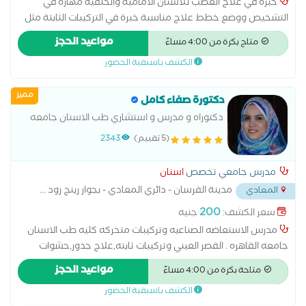
خبرة في علاج العصب للأسنان الأمامية والخلفية مهارة في
التشخيص ووضع خطط علاج مناسبة خبرة في التركيبات الثابتة مثل
التيجان والجسور خبرة في التركيبات المتحركة والأطقم الجزئية
مواعيد الحجز
متاح بكرة من 4:00 مساءً
والكاملة إجراء جميع أنواع الحشوات التجميلية والعلاجية خبرة في
الكشف باسبقية الحضور
خلع الأسنان البسيط والجراحي الاهتمام براحة المريض وجودة العلاج
خبرة في طب أسنان الأطفال والتعامل مع الأطفال تقديم رعاية
مميز
وقائية وعلاجية عالية الجودة تطوير مستمر للمهارات ومواكبة
دكتورة صفاء كامل
التقنيات الحديثة
دكتوراه و مدرس و استشاري طب الاسنان جامعه
القاهرهدكتورة اسنان متخصص في اسنان بالغين،
(5 تقييم)
2343
اسنان اطفال، حشو وعلاج الجذور والاعصاب،
تركيبات اسنان، اسنان مسنين، اشعة
مدرس جامعي تخصص
اسنان
مدينة الفرسان - دائري المعادي - بجوار رينج رود
...
المعادي
200
سعر الكشف:
جنيه
مدرس الاستعاضه الصناعيه وتركيبات متحركه كليه طب الاسنان
جامعه القاهره . القصر العيني وتركيبات ثابته,علاج جذور,حشوات
علاجيه وتجميله ,اسنان اطفال,اسنان مسنين,اسنان بالغين,زراعه
مواعيد الحجز
متاحة بكرة من 4:00 مساءً
اسنان,خلع,اشعه الاسنان استشاري حشوات وتجميل الأسنان،
الكشف باسبقية الحضور
متخصص في تشخيص وعلاج تسوس الأسنان وإعادة تأهيلها