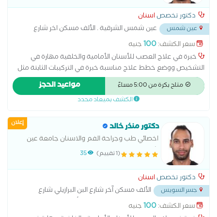
دكتور تخصص
اسنان
عين شمس الشرقية . الألف مسكن اخر شارع
عين شمس
البن البرازيلى ١١ ش عبد المحسن الوسيمى تقاطع شارع الانتاج اعلى
100
سعر الكشف:
جنيه
البان المغربى . امام ماركت اولاد محمود
...
خبرة في علاج العصب للأسنان الأمامية والخلفية مهارة في
التشخيص ووضع خطط علاج مناسبة خبرة في التركيبات الثابتة مثل
التيجان والجسور خبرة في التركيبات المتحركة والأطقم الجزئية
مواعيد الحجز
متاح بكرة من 5:00 مساءً
والكاملة إجراء جميع أنواع الحشوات التجميلية والعلاجية خبرة في
الكشف بميعاد محدد
خلع الأسنان البسيط والجراحي الاهتمام براحة المريض وجودة العلاج
خبرة في طب أسنان الأطفال والتعامل مع الأطفال تقديم رعاية
إعلان
وقائية وعلاجية عالية الجودة تطوير مستمر للمهارات ومواكبة
دكتور منذر خالد
التقنيات الحديثة
اخصائي طب وجراحة الفم والاسنان جامعة عين
شمس
(1 تقييم)
35
دكتور تخصص
اسنان
الألف مسكن آخر شارع البن البرازيلي شارع
جسر السويس
عبدالمحسن المسيمي تقاطع شارع الإنتاج اعلي ألبان المغربي
...
100
سعر الكشف:
جنيه