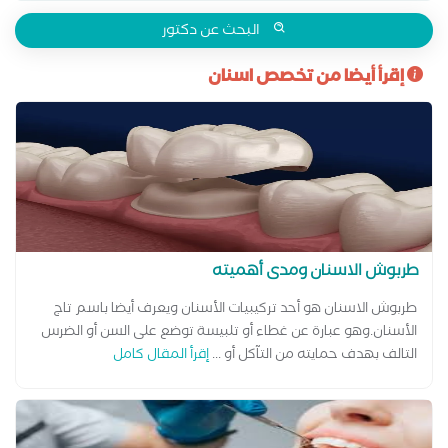
باستخدام أحدث تقنيات الحشوات التجميلية للحفاظ على الأسنان
الطبيعية واستعادة وظيفتها ومظهرها الجمالي. يقدم خدمات
البحث عن دكتور
حشوات الأسنان التجميلية (الكومبوزيت)، وعلاج التسوس، واستبدال
إقرأ أيضا من تخصص اسنان
الحشوات القديمة، وعلاج حساسية الأسنان، وترميم الأسنان
المكسورة أو المتآكلة، وإعادة بناء الأسنان بعد علاج العصب، مع
الحرص على استخدام مواد عالية الجودة وتقنيات حديثة تضمن
المتانة والمظهر الطبيعي. يحرص على تقديم رعاية دقيقة تبدأ
بالفحص والتشخيص ووضع خطة علاجية تناسب كل حالة، مع
الاهتمام براحة المريض، والحفاظ على صحة الأسنان، وتحقيق
ابتسامة صحية وجميلة تدوم لأطول فترة
طربوش الاسنان ومدى أهميته
طربوش الاسنان هو أحد تركيبيات الأسنان ويعرف أيضا باسم تاج
الأسنان.وهو عبارة عن غطاء أو تلبيسة توضع على السن أو الضرس
التالف بهدف حمايته من التآكل أو ...
إقرأ المقال كامل