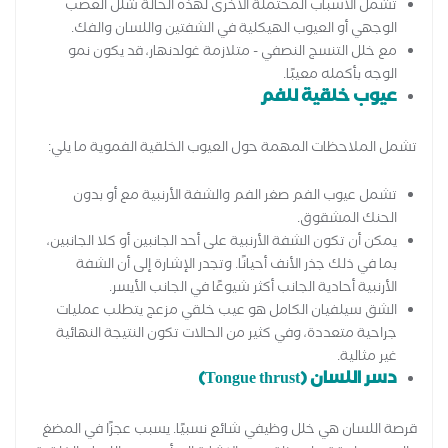
تشمل الأسباب المحتملة الأخرى لهذه الحالة شلل العصب
الوجهي أو العيوب الهيكلية في الشفتين واللسان والفك.
مع خلل التنسج النصفي - متلازمة غولدنهار، قد يكون نمو
الوجه بأكمله معيبًا.
عيوب خلقية للفم
تشمل الملاحظات المهمة حول العيوب الخلقية الفموية ما يلي:
تشمل عيوب الفم صغر الفم والشفة الأرنبية مع أو بدون
الحنك المشقوق.
يمكن أن تكون الشفة الأرنبية على أحد الجانبين أو كلا الجانبين،
بما في ذلك جذر الأنف أحيانًا. وتجدر الإشارة إلى أن الشفة
الأرنبية أحادية الجانب أكثر شيوعًا في الجانب الأيسر.
الشق سيلفيان الكامل هو عيب خلقي مزعج يتطلب عمليات
جراحية متعددة، وفي كثير من الحالات تكون النتيجة النهائية
غير مثالية.
دسر اللسان (Tongue thrust)
قرصة اللسان هي خلل وظيفي شائع نسبيًا. يسبب عجزًا في المضغ