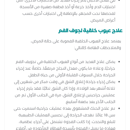
في بعض الأحيان يتم إجراء العديد من الاختبارات الأخرى، مثل
اختبارات الدم وأخذ خزعة أو أخذ قطعة صغيرة من الأنسجة
لفحصها تحت المجهر، بالإضافة إلى اختبارات أخرى حسب
أعراض المريض.
علاج عيوب خلقية لجوف الفم
يعتمد علاج العيوب الخلقية الفموية على حالة المرض،
والملاحظات الهامة كالتالي:
يمكن علاج العديد من أنواع العيوب الخلقية في تجويف الفم
جراحيًا، وعادة ما يكون معدل النجاح مرتفعًا، خاصةً عند إجراء
الجراحة خلال السنوات القليلة الأولى من حياة الطفل.
يمكن إجراء جراحة إغلاق الشق في وقت مبكر من شهرين إلى
ثلاثة أشهر بعد الولادة، وإذا كان الشق ثنائيًا، فقد يلزم إجراء
عمليتين جراحيتين لإغلاق الشق، مرة في الجانب الأول ثم من
الجانب الآخر بعد بضعة أسابيع.
تم علاج الحنك المشقوق بعدة عمليات جراحية استمرت حتى
سن 18 عامًا. تهدف الجراحة إلى تحسين العمليات الطبيعية
للبلع والتحدث. إذا كانت الفجوة تشتمل على أجزاء عظمية،
فعادة ما تمتلئ الفجوة بأنسجة العظام المأخوذة من أضلاع