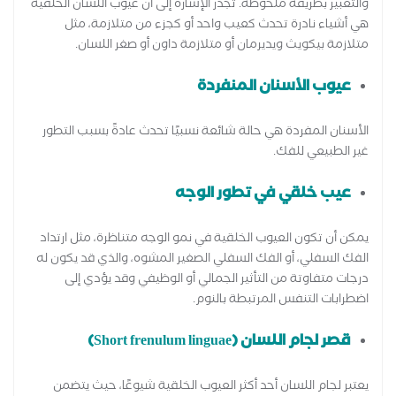
والتعبير بطريقة ملحوظة. تجدر الإشارة إلى أن عيوب اللسان الخلقية
هي أشياء نادرة تحدث كعيب واحد أو كجزء من متلازمة، مثل
متلازمة بيكويث ويديرمان أو متلازمة داون أو صغر اللسان.
عيوب الأسنان المنفردة
الأسنان المفردة هي حالة شائعة نسبيًا تحدث عادةً بسبب التطور
غير الطبيعي للفك.
عيب خلقي في تطور الوجه
يمكن أن تكون العيوب الخلقية في نمو الوجه متناظرة، مثل ارتداد
الفك السفلي، أو الفك السفلي الصغير المشوه، والذي قد يكون له
درجات متفاوتة من التأثير الجمالي أو الوظيفي وقد يؤدي إلى
اضطرابات التنفس المرتبطة بالنوم.
قصر لجام اللسان (Short frenulum linguae)
يعتبر لجام اللسان أحد أكثر العيوب الخلقية شيوعًا، حيث يتضمن