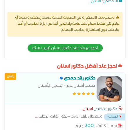
التخصص
:
اسنان
المعلومات المذكورة في المدونة الطبية ليست إستشارة طبية أو
علاج هي فقط معلومات عامة ولا تغني أبدا عن زيارة الطبيب أو أخذ
علاجات دون إستشارة الطبيب المعالج
احجز ميعاد عند دكتور اسنان قريب منك
احجز عند أفضل دكتور اسنان
إعلان
دكتور رائد حمدي
طبيب أسنان عام – تجميل الأسنان
دكتور تخصص
اسنان
ميديكال بارك ايليت - بجوار بوابه الرحاب
...
الرحاب
300
سعر الكشف:
جنيه