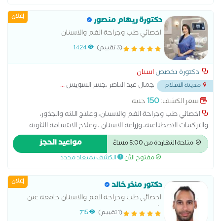
إعلان
دكتورة ريهام منصور
اخصائي طب وجراحة الفم والاسنان
(3 تقييم)
1424
دكتورة تخصص
اسنان
جمال عبد الناصر ،جسر السويس
...
مدينة السلام
150
سعر الكشف:
جنيه
اخصائي طب وجراحة الفم والاسنان، وعلاج اللثه والجذور،
والتركيبات الاصطناعية، وزراعه الاسنان ، وعلاج الابتسامه اللثويه
بكالوريوس طب الفم والاسنان جامعه الازهر خبره 15 عام ماجيستير
مواعيد الحجز
متاحة النهاردة من 5:00 مساءً
زراعه الاسنان دبلومه Botox and fillers injections
مفتوح الآن
الكشف بميعاد محدد
إعلان
دكتور منذر خالد
اخصائي طب وجراحة الفم والاسنان جامعة عين
شمس
(1 تقييم)
715