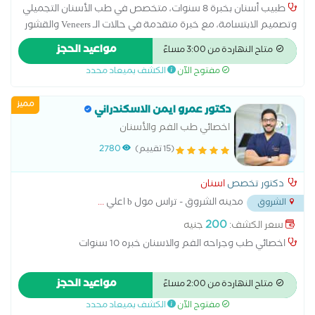
طبيب أسنان بخبرة 8 سنوات، متخصص في طب الأسنان التجميلي
وتصميم الابتسامة، مع خبرة متقدمة في حالات الـ Veneers والقشور
الخزفية. أركز على تصميم ابتسامة طبيعية ومتناغمة تتناسب مع
مواعيد الحجز
متاح النهاردة من 3:00 مساءً
ملامح الوجه وشكل الشفاه ونسب الأسنان واللثة، مع الاهتمام
مفتوح الآن
الكشف بميعاد محدد
بأدق التفاصيل في الشكل واللون والشفافية. أؤمن بأن الابتسامة
الناجحة لا تعتمد على بياض الأسنان فقط، بل على تحقيق توازن دقيق
مميز
بين الجمال، الوظيفة، والطبيعية مع الحفاظ قدر الإمكان على بنية
دكتور عمرو ايمن الاسكندراني
الأسنان.
اخصائي طب الفم والأسنان
(15 تقييم)
2780
دكتور تخصص
اسنان
مدينه الشروق - تراس مول b اعلي
...
الشروق
200
سعر الكشف:
جنيه
اخصائي طب وجراحه الفم والاسنان خبره 10 سنوات
مواعيد الحجز
متاح النهاردة من 2:00 مساءً
مفتوح الآن
الكشف بميعاد محدد