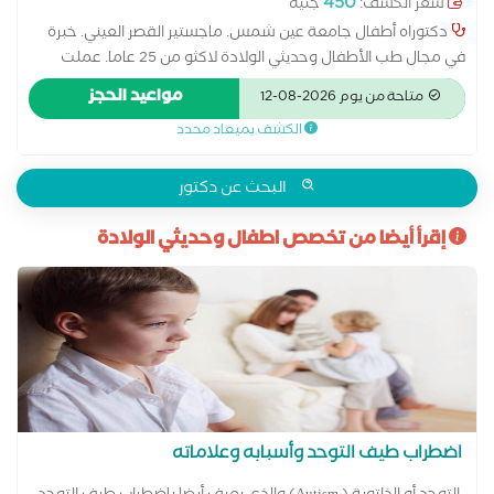
450
سعر الكشف:
جنيه
دكتوراه أطفال جامعة عين شمس. ماجستير القصر العيني. خبرة
في مجال طب الأطفال وحديثي الولادة لاكثو من 25 عاما. عملت
بمصر في مستشفيات وزارة الصحة والقطاع الخاص كما عملت
مواعيد الحجز
متاحة من يوم 2026-08-12
بالمملكة لأكثر من 15 عاما في مجال طب الأطفال وحديثي الولادة
الكشف بميعاد محدد
البحث عن دكتور
إقرأ أيضا من تخصص اطفال وحديثي الولادة
اضطراب طيف التوحد وأسبابه وعلاماته