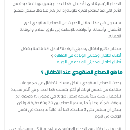
الصداع الرئيسية لدى الأطفال. هذا الصداع يتميز بنوبات شديدة من
الألم التي قد تستمر لفترة طويلة إذا لم يتم علاجها بشكل صحيح.
سنتناول في هذا المقال الحديث عن الصداع العنقودي لدى
الأطفال، وأسبابه، وأعراضه، بالإضافة إلى طرق العلاج والوقاية
الفعالة.
محتاج دكتور اطفال وحديثي الولادة؟ ادخل هنا قائمة بافضل
أطباء اطفال وحديثي الولادة في القاهرة
و
أطباء اطفال وحديثي الولادة في الجيزة
ما هو الصداع العنقودي عند الأطفال ؟
يحدث الصداع العنقودي بشكل معتاد للأطفال في مجموعات
متتالية من خمس نوبات أو أكثر. يتسبب هذا الصداع في آلام شديدة
للأطفال، حيث يبدأ بسرعة ويصل ذروته في غضون 15 دقيقة، ثم
يتوقف فجأة. وغالباً ما يستمر الصداع بين 30 و60 دقيقة، ولكن
يمكن أن يستمر حتى 3 ساعات، كما أنه غالباً ما يحدث في نفس
الوقت من اليوم.
قد يعاني الطفل من الصداع العنقودي يتراوح مرة كل يومين، أو حتى