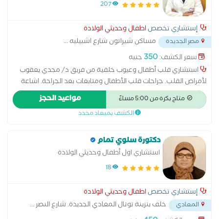
207
إستشاري تخصص
اطفال وحديثي الولادة
مساكن شيراتون شارع اشبيليه
...
مصر الجديدة
350
سعر الكشف:
جنيه
استشاري قلب أطفال وعيوب خلقية من فريق د/ مجدي يعقوب
لأمراض القلب. جراحات قلب الأطفال ومتابعات بعد الجراحة. اشاعة
ايكو وتوصيات وعلاج. متابعة ضغط الدم ونسبة أكسجين في الدم.
مواعيد الحجز
متاح بكرة من 5:00 مساءً
متابعة الكوليسترول في الدم وحالة عضلة القلب والشرايين
الكشف بميعاد محدد
دكتورة سلوي تمام
استشاري اول أطفال وحديثي الولادة
18
إستشاري تخصص
اطفال وحديثي الولادة
خلف بنزينة توتال المعادي الجديدة. شارع النصر
...
المعادي