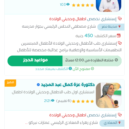
103
إستشاري تخصص
اطفال وحديثي الولادة
شارع مصطفي النحاس الرئيسي بجوار مدرسه
مدينة نصر
المنهل
...
450
سعر الكشف:
جنيه
إستشاري طب الأطفال وحديثي الولادة الأطفال المبتسرين
التطعيمات الأساسية والإضافية برامج غذائية مخصصة للأطفال
رضاعة طبيعية روماتيزم أطفال طب الأطفال متابعة التطور الطبيعي
مواعيد الحجز
متاحة النهاردة من 12:00 مساءً
للأطفال متابعة النمو الجسدي للطفل متابعة النمو العقلي للطفل
مفتوح الآن
الكشف بميعاد محدد
متابعة حالات تأخر النمو
مميز
دكتورة عزة كمال عبد المجيد
استشارى اول طب الاطفال وحديثى الولادة اطفال
فقط وليس بالغين
(6 تقييم)
2121
إستشاري تخصص
اطفال وحديثي الولادة
شارع زهراء المعادي الرئيسي عمارات نيركو
...
المعادي