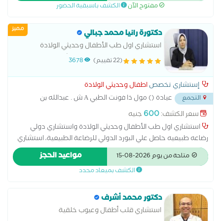
مفتوح الآن
الكشف باسبقية الحضور
مميز
دكتورة رانيا محمد جبالي
استشاري اول طب الأطفال وحديثي الولادة
والتغذية العلاجية للاطفال . استشاري دولي رضاعه
(22 تقييم)
3678
طبيعيه
إستشاري تخصص
اطفال وحديثي الولادة
عيادة () مول ذا فونت الطبي A ش . عبدالله بن
التجمع
سلمه من
...
600
سعر الكشف:
جنيه
استشاري اول طب الأطفال وحديثي الولادة واستشاري دولي
رضاعه طبيعيه حاصل علي البورد الدولي للرضاعة الطبيعية، استشاري
التغذية العلاجية للاطفال وأخصائي رعاية الامومه والطفوله جامعة
مواعيد الحجز
متاحة من يوم 2026-08-15
الإسكندرية بكالوريوس طب وجراحه جامعة الاسكندرية Harvard
الكشف بميعاد محدد
School Alumni
دكتور محمد أشرف
استشاري قلب أطفال وعيوب خلقية