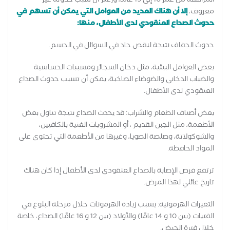
المراهقة من عمر 10 إلى 19 عامًا، ورغم أن سبب حدوثه غير
معروف،
إلا أن هناك العديد من العوامل التي يمكن أن تسهم في
حدوث الصداع العنقودي لدى الأطفال، منها:
حدوث الجفاف نتيجة لنقص حاد في السوائل في الجسم.
بعض العوامل البيئية، مثل دخان السجائر ومسببات الحساسية
والضباب الدخاني والضوضاء الصاخبة، يمكن أن تسبب حدوث الصداع
العنقودي لدى الأطفال.
بعض أصناف الطعام والشراب: قد يحدث الصداع نتيجة تناول بعض
الأطعمة، مثل الجبن القديم ، أو المشروبات الغنية بالكافيين،
والشوكولاتة، وصلصة الصويا، وغيرها من الأطعمة التي تحتوي على
المواد الحافظة.
ترتفع فرص الإصابة بالصداع العنقودي لدى الأطفال إذا كان هناك
تاريخ عائلي لهذا المرض.
التغيرات الهرمونية: يسبب زيادة الهرمونات خلال مرحلة البلوغ في
الفتيات (بين 10 و 14 عامًا) والأولاد (بين 12 و 16 عامًا) الصداع، خاصة
خلال فترة الحيض.