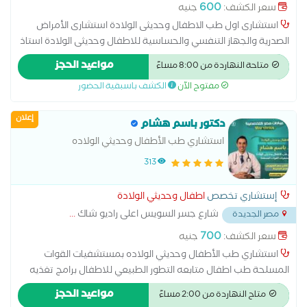
600
سعر الكشف:
جنيه
استشارى اول طب الاطفال وحديثى الولادة استشارى الأمراض
الصدرية والجهاز التنفسي والحساسية للاطفال وحديثى الولادة استاذ
بطب القصر العيني جامعة القاهرة ماجستير ودكتوراة طب الاطفال
مواعيد الحجز
متاحة النهاردة من 8:00 مساءً
والأمراض الصدرية استاذ بكلية الطب القصر العيني جامعة القاهرة
مفتوح الآن
الكشف باسبقية الحضور
إعلان
دكتور باسم هشام
استشاري طب الأطفال وحديثي الولاده
313
إستشاري تخصص
اطفال وحديثي الولادة
شارع جسر السويس اعلى راديو شاك
...
مصر الجديدة
700
سعر الكشف:
جنيه
استشاري طب الأطفال وحديثي الولاده بمستشفيات القوات
المسلحة طب اطفال متابعه التطور الطبيعي للاطفال برامج تغذيه
مخصصه للاطفال متابعه حالات تاخر النمو متابعه النمو الجسدي
مواعيد الحجز
متاح النهاردة من 2:00 مساءً
للاطفال متابعه النمو العقلي للاطفال