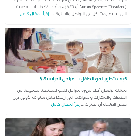
التوحد أو الذاتوية ( Autism) والذي يعرف أيضا باضطراب طيف التوحد
( Autism Spectrum Disorders أو ASD) هو أحد الاضطرابات العصبية
التي تتسم بمشاكل في التواصل والسلوك، ...
إقرأ المقال كامل
كيف يتطور نمو الطفل بالمراحل الدراسية ؟
يمتلك الإنسان أثناء مروره بمراحل النمو المختلفة مجموعة من
الطاقات والمهارات والمواهب التي زرعها خلال سنواته الأولى. يرى
بعض العلماء أن الفترات ...
إقرأ المقال كامل