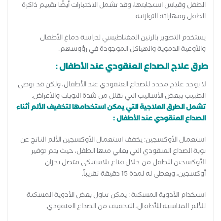
الطفل وقياس استجابتها، وقد تشمل الاختبارات أيضًا تقييم ذاكرة
الطفل ومهاراته التوازنية.
يستخدم التصوير بالرنين المغناطيسي لدراسة دماغ الأطفال
والأوعية الدموية والهياكل الموجودة في رؤوسهم.
طرق علاج الصداع العنقودي عند الأطفال :
لا يوجد علاج محدد للصداع العنقودي عند الأطفال، ولكن قد يوصي
الطبيب ببعض الأساليب التي تقلل من شدة النوبات والأعراض.
تشمل الطرق العلاجية التي يمكن استخدامها لتخفيف الألم أثناء
الصداع العنقودي عند الأطفال :
استعمال الأوكسجين: يخفف استعمال الأوكسجين الألم الناتج عن
نوبة الصداع العنقودي التي يعاني منها الطفل، حيث يتم توفير
الأوكسجين للطفل من خلال قناع بلاستيكي متصل بخزان
أوكسجين، ويعطى له لمدة 15 دقيقة تقريباً.
استخدام الأدوية المسكنة : يمكن تناول بعض الأدوية المسكنة
للألم المناسبة للأطفال، للتخفيف من الصداع العنقودي.