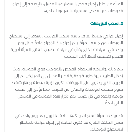
المرأة من خلال إجراء فحص السونار عبر المهبل، بالإضافة إلى إجراء
فحوصات دم لفحص مستويات الهرمونات لديها.
2. سحب البويضات
إجراء جراحي بسيط يعرف باسم سحب الجريبات ، يهدف إلى استخراج
البويضات من جسم المرأة. يتم إجراء هذا الإجراء عادةً خلال يوم
واحد في العيادات الخارجية أو في عيادة الطبيب. تتلقى المرأة أدوية
التخدير لتخفيف ألمها أثناء العملية.
يتم ذلك بواسطة استخدام الفحص بالموجات فوق الصوتية، حيث
يُدخل الطبيب إبرة طويلة ودقيقة عبر المهبل إلى المبايض ثم إلى
الجريب الذي يحتوي على البويضات. تكون الإبرة متصلة بجهاز شفط
يقوم بسحب البويضات والسائل من الجريب، مما يؤدي إلى سحب
بويضة واحدة في كل جريب. يتم تكرار هذه العملية في المبيض
الثاني لاحقًا.
قد تواجه المرأة تشنجات ولكنها عادة ما تزول بعد يوم واحد، في
بعض الحالات النادرة قد تكون الحاجة إلى إجراء جراحة بالمنظار
لاستخراج البويضات.