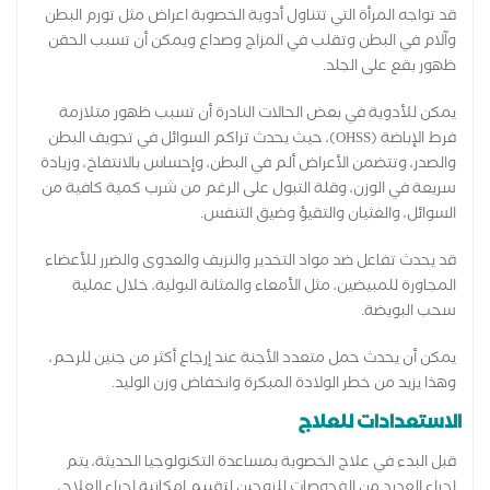
قد تواجه المرأة التي تتناول أدوية الخصوبة اعراض مثل تورم البطن
وآلام في البطن وتقلب في المزاج وصداع ويمكن أن تسبب الحقن
ظهور بقع على الجلد.
يمكن للأدوية في بعض الحالات النادرة أن تسبب ظهور متلازمة
فرط الإباضة (OHSS)، حيث يحدث تراكم السوائل في تجويف البطن
والصدر، وتتضمن الأعراض ألم في البطن، وإحساس بالانتفاخ، وزيادة
سريعة في الوزن، وقلة التبول على الرغم من شرب كمية كافية من
السوائل، والغثيان والتقيؤ وضيق التنفس.
قد يحدث تفاعل ضد مواد التخدير والنزيف والعدوى والضرر للأعضاء
المجاورة للمبيضين، مثل الأمعاء والمثانة البولية، خلال عملية
سحب البويضة.
يمكن أن يحدث حمل متعدد الأجنة عند إرجاع أكثر من جنين للرحم،
وهذا يزيد من خطر الولادة المبكرة وانخفاض وزن الوليد.
الاستعدادات للعلاج
قبل البدء في علاج الخصوبة بمساعدة التكنولوجيا الحديثة، يتم
إجراء العديد من الفحوصات للزوجين لتقييم إمكانية إجراء العلاج،