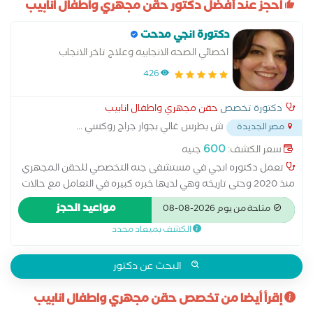
احجز عند أفضل دكتور حقن مجهري واطفال انابيب
دكتورة انجي مدحت
اخصائي الصحه الانجابيه وعلاج تاخر الانجاب
426
دكتورة تخصص
حقن مجهري واطفال انابيب
ش بطرس غالي بجوار جراج روكسي
...
مصر الجديدة
600
سعر الكشف:
جنيه
تعمل دكتوره انجي في مستشفى جنه التخصصي للحقن المجهري
منذ 2020 وحتى تاريخه وهي لديها خبره كبيره في التعامل مع حالات
العقم الاولي والثانوي و تاخر الانجاب وكذلك حالات تحديد نوع الجنين
مواعيد الحجز
متاحة من يوم 2026-08-08
وذلك لحصولها على الدبلوم التخصصي في الحقن المجهري واطفال
الكشف بميعاد محدد
الانابيب من مستشفيات برمنجهام. انجلترا وكذلك الدبلوم التخصصي
في الصحه الانجابيه وعلاج تاخر الانجاب من جامعه عين شمس
البحث عن دكتور
إقرأ أيضا من تخصص حقن مجهري واطفال انابيب