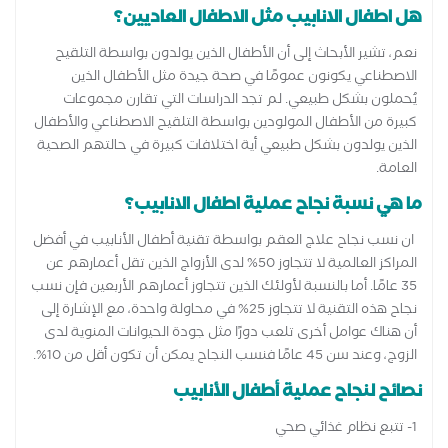
هل اطفال الانابيب مثل الاطفال العاديين؟
نعم، تشير الأبحاث إلى أن الأطفال الذين يولدون بواسطة التلقيح
الاصطناعي يكونون عمومًا في صحة جيدة مثل الأطفال الذين
يُحملون بشكل طبيعي. لم تجد الدراسات التي تقارن مجموعات
كبيرة من الأطفال المولودين بواسطة التلقيح الاصطناعي والأطفال
الذين يولدون بشكل طبيعي أية اختلافات كبيرة في حالتهم الصحية
العامة.
ما هي نسبة نجاح عملية اطفال الانابيب؟
ان نسب نجاح علاج العقم بواسطة تقنية أطفال الأنابيب في أفضل
المراكز العالمية لا تتجاوز 50% لدى الأزواج الذين تقل أعمارهم عن
35 عامًا. أما بالنسبة لأولئك الذين تتجاوز أعمارهم الأربعين فإن نسب
نجاح هذه التقنية لا تتجاوز 25% في محاولة واحدة، مع الإشارة إلى
أن هناك عوامل أخرى تلعب دورًا مثل جودة الحيوانات المنوية لدى
الزوج، وعند سن 45 عامًا فنسب النجاح يمكن أن تكون أقل من 10%.
نصائح لنجاح عملية أطفال الأنابيب
1- تتبع نظام غذائي صحي