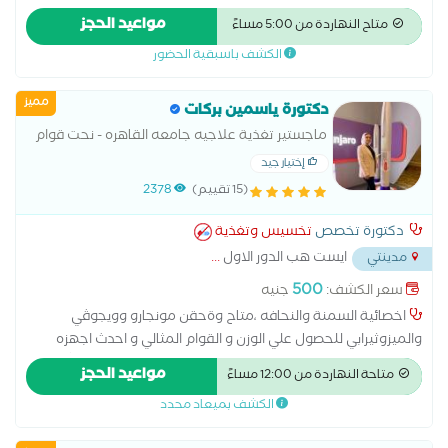
يعالج منطقه البطن والأرداف و الزراعين و الظهر من الدهون تخصص
مواعيد الحجز
متاح النهاردة من 5:00 مساءً
في التصريف اللمفاوي بعد العمليات الجراحيه
الكشف باسبقية الحضور
مميز
دكتورة ياسمين بركات
ماجستير تغذية علاجيه جامعه القاهره - نحت قوام
غير جراحي متاح جميع اجهزه نحت القوام باحدث
إختيار جيد
التقنيات وابر تذويب وشد الدهون الموضعيه وحقن
(15 تقييم)
2378
مونجارو Mounjaro وحقن ويجوڤي Wegovy
دكتورة تخصص
تخسيس وتغذية
ايست هب الدور الاول
...
مدينتي
500
سعر الكشف:
جنيه
اخصائية السمنة والنحافه ،متاح وةحقن مونجارو وويجوڤي
والميزوثيرابي للحصول علي الوزن و القوام المثالي و احدث اجهزه
التخسيس ونحت القوام الغير جراحي باحدث التقنيات الاكثر اماناً .
مواعيد الحجز
متاحة النهاردة من 12:00 مساءً
ماجستير تغذية علاجية جامعة القاهره , دبلومه تغذية علاجيه
الكشف بميعاد محدد
جامعه عين شمس Scope certification الدوليه للسمنه والنحافه -
نحت القوام الغير جراحي