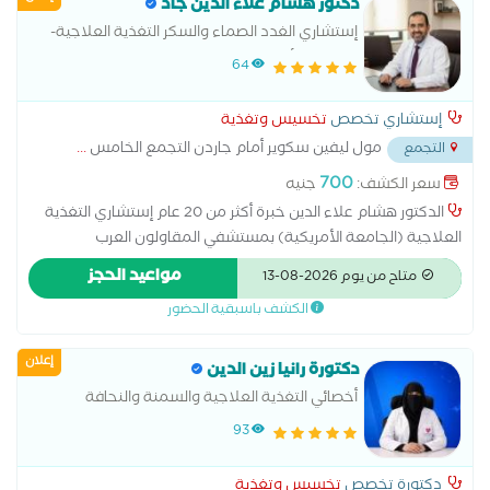
دكتور هشام علاء الدين جاد
إستشاري الغدد الصماء والسكر التغذية العلاجية-
الجامعة الأمريكية
64
إستشاري تخصص
تخسيس وتغذية
مول ليفين سكوير أمام جاردن التجمع الخامس
...
التجمع
700
سعر الكشف:
جنيه
الدكتور هشام علاء الدين خبرة أكثر من 20 عام إستشاري التغذية
العلاجية (الجامعة الأمريكية) بمستشفي المقاولون العرب
وإستشاري الغدد الصماء والسكر بمستشفي بدايات..عضو الجمعية
مواعيد الحجز
متاح من يوم 2026-08-13
العربية لأمراض السكر والميتابوليزم
الكشف باسبقية الحضور
إعلان
دكتورة رانيا زين الدين
أخصائي التغذية العلاجية والسمنة والنحافة
93
دكتورة تخصص
تخسيس وتغذية