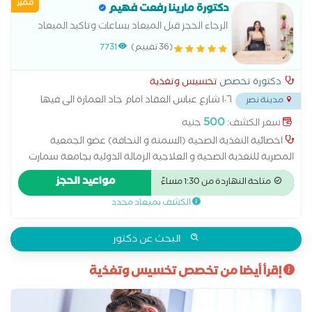
مميز
دكتورة مارينا رفعت فهيم
الرجاء الحجز قبل الميعاد بساعات وتاكيد الميعاد
واتس اب على الرقم اخصائية تغذية صحية سمنة
(36 تقييم)
7731
ونحافة وتنسيق القوام ونحت الجسم اللاجراحى
خصائية التغذية الصحية (السمنة و
دكتورة تخصص
تخسيس وتغذية
١٠٦ شارع عباس العقاد امام جاد العمارة الى فيها
مدينة نصر
معمل الفا
...
500
سعر الكشف:
جنيه
اخصائية التغذية الصحية (السمنة و النحافة) عضو الجمعية
المصرية للتغذية الصحية و العلاجية الزمالة الدولية بجامعة سمارت
انتل الدولية
مواعيد الحجز
متاحة النهاردة من 1:30 مساءً
الكشف بميعاد محدد
البحث عن دكتور
إقرأ أيضا من تخصص تخسيس وتغذية