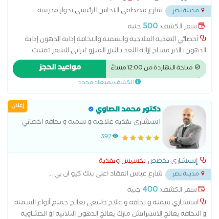
شارع مصطفي النحاس الرئيسي بجوار مدرسه
مدينة نصر
المنهل
...
500
سعر الكشف:
جنيه
أخصائي التغذية العلاجية والسمنة والنحافة إذابة الدهون إذابة
الدهون بالاير مساج إزالة اللغد بالليزر الميزو ثيرابي للشعر تفتيت
الدهون بالتبريد جهاز الكافيتيشن جهاز راديو فريكونسي لشد الترهلات
مواعيد الحجز
متاحة النهاردة من 12:00 مساءً
شد البطن بالخيوط شد الترهلات بالليزر شد الثدي بالخيوط شد الجزء
الكشف بميعاد محدد
السفلي من الجسم بالجراحة شد الجزء السفلي من الجسم بالخيوط
شد الذراعين بالخيوط شد الفخذ بالخيوط شد المؤخرة بالخيوط شفط
إعلان
الدهون بالفيزر شفط الدهون بالليزر علاج الخطوط البيضاء في الجسم
دكتور محمد الصاوي
بالليزر علاج السيلوليت بالكربوكسي علاج السيلوليت بالليزر علاج
استشاري تغذيه علاجيه و سمنه و نحافه اخصائي
تشققات البطن بعد الولادة بالليزر علاج علامات تمدد الجلد
علاج طبيعي جامعه القاهره
392
بالكربوكسي عملية شد البطن عملية شد الثدي عملية شد الذراعين
عملية شد الفخذ عملية شد المؤخرة ميزوثيرابي للهالات السوداء
إستشاري تخصص
تخسيس وتغذية
ميزوثيرابي للوجه نحت الجسم بالأشعة تحت الحمراء نحت الجسم
شارع عباس العقاد اعلى بنك كيو ان بي
...
مدينة نصر
بالليزر نحت الجسم بالموجات الصوتية نظام غذائي
400
سعر الكشف:
جنيه
استشاري سمنه و نحافه و علاج طبيعي يعالج جميع أنواع السمنه
و النحافه يعالج الاستراتش مارك يعالج الدهون الثلاثيه او الحشاويه