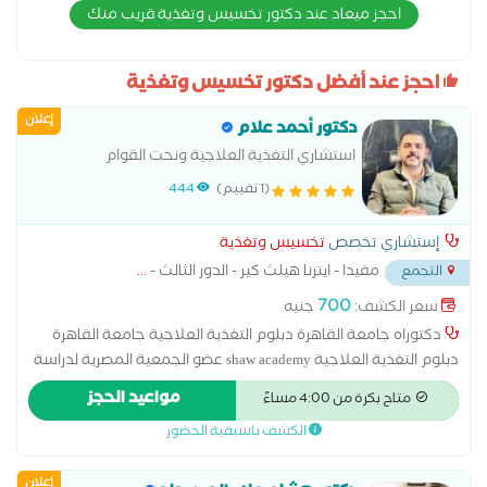
احجز ميعاد عند دكتور تخسيس وتغذية قريب منك
احجز عند أفضل دكتور تخسيس وتغذية
إعلان
دكتور أحمد علام
استشاري التغذية العلاجية ونحت القوام
(1 تقييم)
444
إستشاري تخصص
تخسيس وتغذية
مفيدا - ايترنا هيلث كير - الدور الثالث -
...
التجمع
700
سعر الكشف:
جنيه
دكتوراه جامعة القاهرة دبلوم التغذية العلاجية جامعة القاهرة
دبلوم التغذية العلاجية shaw academy عضو الجمعية المصرية لدراسة
السمنة عضو الجمعية البريطانية المصرية للسمنة عضو الجمعية
مواعيد الحجز
متاح بكرة من 4:00 مساءً
المصرية العربية للتغذية العلاجية EASHTN
الكشف باسبقية الحضور
إعلان