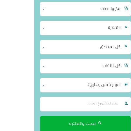
تخدمين أحدث الأساليب العلمية في علاج السكتات
دماغية، التشنجات الصرعية، حالات الرعاش، الباركنسون،
مخ واعصاب
الات الأعصاب المعقدة، مع توفير متابعة مستمرة
مريض.
القاهرة
كل المناطق
كل الالقاب
النوع (ليس إجباري)
البحث والفلترة