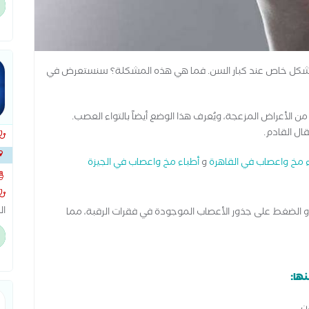
ال
ال
ال
ة بشكل خاص عند كبار السن. فما هي هذه المشكلة؟ سنستعرض في
من الأعراض المزعجة، ويُعرف هذا الوضع أيضاً بالتواء العصب.
ال القادم.
ء مخ واعصاب في القاهرة
و
أطباء مخ واعصاب في الجيزة
بجوا
ال
 أو الضغط على جذور الأعصاب الموجودة في فقرات الرقبة، مما
ال
ال
ال
وا
ها:
وف
عل
ن.