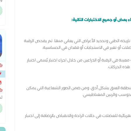
وا
تق
سج
وت
بعض أو جميع الاختبارات التالية:
من
من
عل
اريخه الطبي وتحديد الأعراض التي يعاني منها. ثم يفحص الرقبة
ال
لات أو تغير في الاستجابات أو فقدان في الحساسية.
مت
نة في الرقبة أو الذراعين من خلال اجراء اختبار يُسمى اختبار
هذه الحركات.
نطقة العنق بشكل أدق، ومن ضمن الصور الشعاعية التي يمكن
حوسب والرنين المغناطيسي.
لخ
لأ
ال
ائية للعضلات في حالات الراحة والانقباض بالإضافة إلى اختبار
مد
با