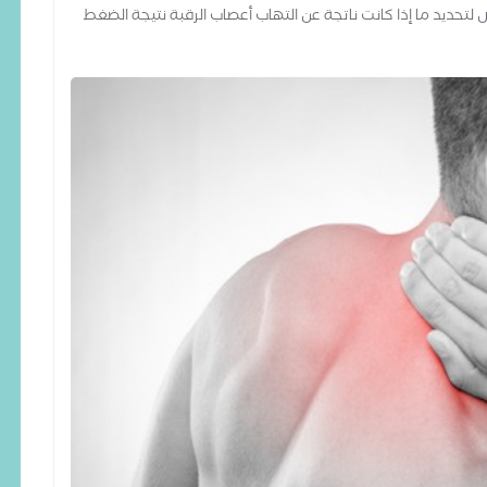
مس
 لتحديد ما إذا كانت ناتجة عن التهاب أعصاب الرقبة نتيجة الضغط
ال
وح
لل