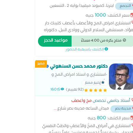
ايترنا، كمبوند ميفيدا بوابه 2 ، التسعين
التجمع
وبي
...
1000
سعر الكشف:
جنيه
استشاري امراض المخ والأعصاب بأعصاب كلينك دار
فؤاد، مستشفي السلام الدولي ووادي النيل، دكتوراه
راض المخ والأعصاب جامعه القاهره، ماجستير امراض
مواعيد الحجز
متاح بكرة من 4:00 مساءً
مخ والأعصاب جامعه القاهره، زميل جامعه ليون بفرنسا
الكشف باسبقية الحضور
صائي سابق بمستشفيات الشرطه بالقاهره، مجمع
ملك فهد الطبي العسكري بالمنطقه الشرقيه
مميز
لمملكه العربيه السعوديه.. بالنسبه للرضع و الاطفال
دكتور محمد حسن السنهوتي
طبيب يعالج حالات التشنجات و الصرع و الصداع و ما
-استشاري و استاذ امراض المخ و
به فقط (لا يعالج حالات تأخر الحركه و الكلام او
الأعصاب و الطب النفسي
إختيار ممتاز
قدرات الذهنيه)
(92 تقييم)
16015
أستاذ جامعي تخصص
مخ واعصاب
ميدان الساعه مدينه نصر شارع
...
مدينة نصر
800
سعر الكشف:
جنيه
استشاري في أمراضِ المخِّ والأعصابِ والطبِّ النفسيِّ