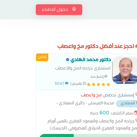
دخول الاطباء
احجز عند أفضل دكتور مخ واعصاب
إعلان
دكتور محمد الهادي
استشاري جراحه المخ والاعصاب
والعمود الفقري
إختيار جيد
(3 تقييم)
5047
إستشاري تخصص
مخ واعصاب
مدينة الفرسان - دائري المعادي -
المعادي
 رينج رود
...
600
سعر الكشف:
جنيه
جراحه المخ وااعصاب والعمود الفقري بالغين أورام
مخ والعمود الفقري الانزلاق الغضروفي (الديسك)
ابات الرأس (حوادث – نزيف بالمخ) نزيف أو جلطة في