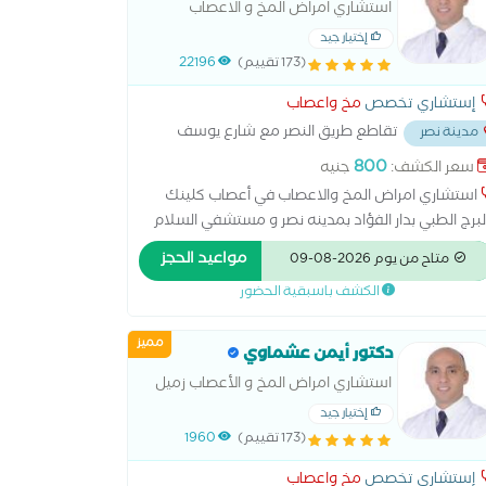
استشاري امراض المخ و الاعصاب
عصبية عند الأطفال علاج حالات الحركات اللارادية علاج
إختيار جيد
لات الشلل الدماغي علاج حالات تأخر المشي علاج
(173 تقييم)
22196
لات ضمور العضلات و التهابات الاعصاب لدى الاطفال
اج حالات فرط الحركة علاج لين العظام عند الأطفال
إستشاري تخصص
مخ واعصاب
تقاطع طريق النصر مع شارع يوسف
مدينة نصر
س
...
800
سعر الكشف:
جنيه
استشاري امراض المخ والاعصاب في أعصاب كلينك
لبرج الطبي بدار الفؤاد بمدينه نصر و مستشفي السلام
دولي بالقاهره الجديده و مستشفي وادي النيل -
مواعيد الحجز
متاح من يوم 2026-08-09
توراه و ماجستير أمراض المخ و الاعصاب - جامعه
الكشف باسبقية الحضور
قاهره - زميل جامعه ليون - فرنسا - بكالوريوس الطب و
جراحه - جامعه عين شمس - متاح بالعياده فحص رسم
مميز
مخ عادي و مطول لجميع الاعمار - بالنسبه الاطفال :
دكتور أيمن عشماوي
وم الدكتور بالكشف علي حالات زياده كهرباء المخ و
استشاري امراض المخ و الأعصاب زميل
صرع و التشنجات و الصداع ما شابه فقط .
جامعه ليون
إختيار جيد
(173 تقييم)
1960
إستشاري تخصص
مخ واعصاب