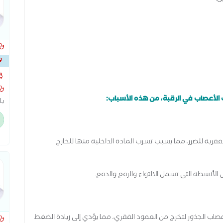
ال
حا
حا
عل
عبا
 الأعصاب في الرقبة، من هذه الأسباب:
با
ال
دك
ال
رية للضرر، مما يسبب تسرب المادة الداخلية منها للخارج
ال
ال
يق
الأنشطة التي تشمل الالتواء والرفع والدفع.
ال
عصاب الجذور لتخرج من العمود الفقري، مما يؤدي إلى زيادة الضغط