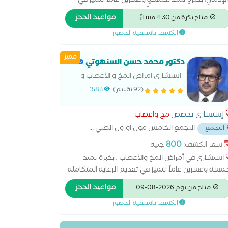
لإدمانِ، بخبرةٍ تمتدُّ لخمسةٍ وعشرينَ عاماً. نتميزُ في
ديمِ الرعايةِ المتكاملةِ لأدقِّ الحالاتِ وأكثرِها تعقيداً، مع
مواعيد الحجز
متاح بكرة من 4:30 مساءً
لٍّ حافلٍ في علاجِ العديدِ من الحالاتِ المعقدةِ
الكشف باسبقية الحضور
حقيقِ نسبِ شفاءِ عاليةٍ، مدعومينَ بشهاداتٍ مرموقةٍ
 جامعاتٍ عالميةٍ، بالإضافةِ إلى خبرةٍ دوليةٍ في العديدِ
مميز
 دولِ العالمِ، مستخدمينَ أحدثَ الأساليبِ العلميةِ في
دكتور محمد حسن السنهوتي
اجِ السكتاتِ الدماغيةِ، التشنجاتِ الصرعيةِ، حالاتِ
-استشاري امراض المخ و الأعصاب و
رعاشِ، الباركنسون، وحالاتِ الأعصابِ المعقدةِ، مع توفيرِ
العمود الفقري
(92 تقييم)
1583
ابعةٍ مستمرةٍ للمريضِ.
إستشاري تخصص
مخ واعصاب
التجمع الخامس مول اوزون الطبي
...
التجمع
800
سعر الكشف:
جنيه
استشاري في أمراض المخ والأعصاب ، بخبرة تمتد
مسة وعشرين عاماً. نتميز في تقديم الرعاية المتكاملة
دق الحالات وأكثرها تعقيداً، مع سجل حافل في علاج
مواعيد الحجز
متاح من يوم 2026-08-09
عديد من الحالات المعقدة وتحقيق نسب شفاء عالية،
الكشف باسبقية الحضور
عومين بشهادات مرموقة من جامعات عالمية،
لإضافة إلى خبرة دولية في العديد من دول العالم،