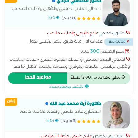
دكتور مصطفي مجدي
اخصائي العلاج الطبيعي والتأهيل واصابات الملاعب
(1 تقييم)
740
دكتور تخصص
علاج طبيعي واصابات ملاعب
عمارات اول مايو طريق النصر الرئيسي بجوار
مدينة نصر
...
wimby
300
سعر الكشف:
جنيه
اخصائي العلاج الطبيعي و اصابات العمود الفقري -اصابات الملاعب
وتأهيل الرياضيين -جلسات ريكوفري وحجامه علاجيه -تأهيل ما بعد
الجلطات ومشاكل الحبل الشوكي -علاج مشاكل ما بعد عمليات الرباط
مواعيد الحجز
متاح النهاردة من 12:00 مساءً
الصليبي والغضروف الهلالي - علاج مشاكل تيبس الكتف و التهاب
الكشف بميعاد محدد
الاوتار
إعلان
دكتورة آية محمد عبد الله
استشاري علاج طبيعي وتغذية علاجية جامعه
القاهرة
(3 تقييم)
1434
إستشاري تخصص
علاج طبيعي واصابات ملاعب