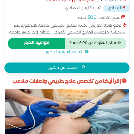
دكتور تخصص
علاج طبيعي واصابات ملاعب
اليومية
شارع كارفور المعادي
...
المعادي
500
سعر الكشف:
جنيه
عضوٍ هيئة التدريس بكلية العلاج الطبيعي جامعه هيرتفوردشير
البريطانيه ماجستير العلاج الطبيعي لأمراض العظام وجراحتها جامعه
القاهره صاحب اول سلسله عيادات في الاسكندريه والقاهرة لعلاج
مواعيد الحجز
متاح النهاردة من 5:00 مساءً
آلام الوجه والفكين والعمود الفقري اخصائي العلاج الطبيعي
الكشف باسبقية الحضور
بمستشفي عقبه بن نافع سابقا اخصائي العلاج الطبيعي بمستشفي
العامريه سابقا طبيب الفريق الأول لكره السله لنادي اصحاب الجياد
سابقا طبيب الفريق الأول لكره السله لنادي الزمالك سابقا طبيب
البحث عن دكتور
لفريق التنس الأرضي لنادي سبورتينج سابقا طبيب لبطوله الجمهوريه
للتنس الأرضي لعام 2019 اخصائي العلاج الطبيعي بمستشفي
إقرأ أيضا من تخصص علاج طبيعي واصابات ملاعب
مصطفي كامل للقوات المسلحه سابقا