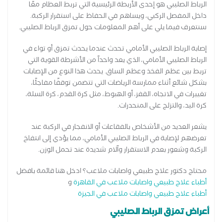
الرباط الصليبي هو إحدى الأربطة الرئيسية التي تربط العظام معًا
داخل المفصل الركبي، ويساهم في الحفاظ على استقرار الركبة.
سنتعرف فيما يلي على أهم المعلومات حول تمزق الرباط الصليبي.
إصابة الرباط الصليبي الأمامي تحدث عندما يحدث تمزق أو تواء في
الرباط الصليبي الأمامي، الذي يعد واحداً من الأشرطة القوية التي
تربط بين عظم الفخذ وعظم الساق. يحدث هذا النوع من الإصابات
بشكل شائع أثناء ممارسة الرياضات التي تتضمن توقفًا مفاجئًا،
تغييرات في الاتجاه، القفز، أو الهبوط، مثل كرة القدم، كرة السلة،
كرة اليد، والتزلج على المنحدرات.
يشعر العديد من الأشخاص بالفقاعات أو الانفجار في الركبة عند
تعرضهم لإصابة في الرباط الصليبي الأمامي، مما يؤدي إلى انتفاخ
الركبة وشعور بعدم الاستقرار وآلام شديدة عند تحمل الوزن.
محتاج دكتور علاج طبيعي واصابات ملاعب؟ ادخل هنا قائمة بافضل
أطباء علاج طبيعي واصابات ملاعب في القاهرة
و
أطباء علاج طبيعي واصابات ملاعب في الجيزة
أعراض تمزق الرباط الصليبي