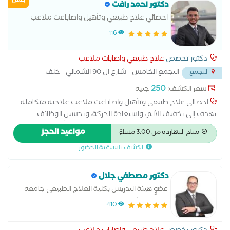
إعلان
دكتور احمد رافت
اخصائي علاج طبيعي وتأهيل واصاباعت ملاعب
116
دكتور تخصص
علاج طبيعي واصابات ملاعب
التجمع الخامس - شارع ال 90 الشمالي - خلف
التجمع
المستشفي الجوي
...
250
سعر الكشف:
جنيه
اخصائي علاج طبيعي وتأهيل واصاباعت ملاعب علاجية متكاملة
تهدف إلى تخفيف الألم، واستعادة الحركة، وتحسين الوظائف
الحركية، باستخدام أحدث تقنيات العلاج الطبيعي وفقًا لاحتياجات كل
مواعيد الحجز
متاح النهاردة من 3:00 مساءً
مريض. يقدم خدمات علاج آلام الرقبة والظهر، والانزلاق الغضروفي،
الكشف باسبقية الحضور
وخشونة المفاصل، وإصابات الملاعب، وتمزقات الأربطة والعضلات،
والتأهيل بعد العمليات الجراحية والكسور، وتأهيل مرضى الجلطات
الدماغية وإصابات الأعصاب، بالإضافة إلى علاج مشاكل القوام وآلام
دكتور مصطفي جلال
العمود الفقري والمفاصل. يحرص على إجراء تقييم دقيق للحالة
عضوٍ هيئة التدريس بكلية العلاج الطبيعي جامعه
ووضع خطة علاجية فردية تشمل التمارين العلاجية والعلاج اليدوي
هيرتفوردشير البريطانيه ماجستير العلاج الطبيعي
410
والأجهزة الحديثة، مع المتابعة المستمرة لضمان أفضل النتائج،
لأمراض العظام وجراحتها جامعه القاهره صاحب
وتسريع التعافي، وتحسين الحركة، والعودة إلى ممارسة الأنشطة
اول سلسله عيادات في