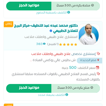
والمرونة
مواعيد الحجز
متاحة بكرة من 3:00 مساءً
الكشف باسبقية الحضور
إعلان
دكتور محمد عبده عبد اللطيف-مركز البرج
للعلاج الطبيعي
استشاري علاج طبيعي واصابات ملاعب
(1 تقييم)
3183
إستشاري تخصص
علاج طبيعي واصابات ملاعب
ش بطرس غالي روكسي العيادة
...
مصر الجديدة
500
سعر الكشف:
جنيه
رئيس قسم العلاج الطبيعي بالقوات المسلحه سابقا استشاري
بالقوات المسلحه
مواعيد الحجز
متاح بكرة من 3:00 مساءً
الكشف بميعاد محدد