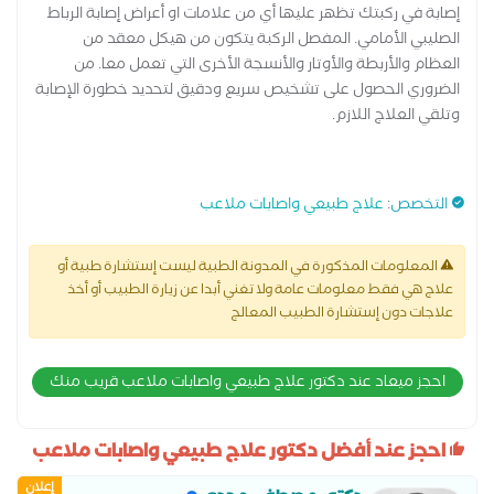
إصابة في ركبتك تظهر عليها أي من علامات او أعراض إصابة الرباط
الصليبي الأمامي. المفصل الركبة يتكون من هيكل معقد من
العظام والأربطة والأوتار والأنسجة الأخرى التي تعمل معا. من
الضروري الحصول على تشخيص سريع ودقيق لتحديد خطورة الإصابة
وتلقي العلاج اللازم.
التخصص
:
علاج طبيعي واصابات ملاعب
المعلومات المذكورة في المدونة الطبية ليست إستشارة طبية أو
علاج هي فقط معلومات عامة ولا تغني أبدا عن زيارة الطبيب أو أخذ
علاجات دون إستشارة الطبيب المعالج
احجز ميعاد عند دكتور علاج طبيعي واصابات ملاعب قريب منك
احجز عند أفضل دكتور علاج طبيعي واصابات ملاعب
إعلان