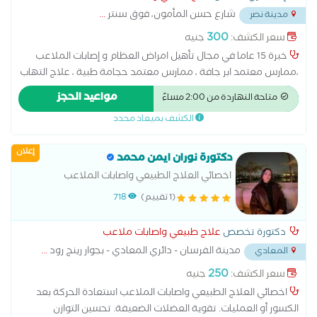
شارع حسن المأمون، فوق سنتر
...
مدينة نصر
300
سعر الكشف:
جنيه
خبرة 15 عاما في مجال تأهيل امراض العظام و إصابات الملاعب
،ممارس معتمد ابر جافة ، ممارس معتمد حجامة طبية ، علاج التهاب
الاعصاب الطرفية ، تأهيل امراض المناعة الذاتية ، تأهيل الانزلاق
مواعيد الحجز
متاحة النهاردة من 2:00 مساءً
الغضروفي القطني العنقي، كبير اخصائي العلاج الطبيعي مستشفي
الكشف بميعاد محدد
المنيرة العام و هاي تون كلينك ، ارايز كلينيك، عيادات د.حسني صابر ،
دبلومة تغذية علاجية جامعة عين شمس
إعلان
دكتورة نوران ايمن محمد
اخصائي العلاج الطبيعي واصابات الملاعب
(1 تقييم)
718
دكتورة تخصص
علاج طبيعي واصابات ملاعب
مدينة الفرسان - دائري المعادي - بجوار رينج رود
...
المعادي
250
سعر الكشف:
جنيه
اخصائي العلاج الطبيعي واصابات الملاعب استعادة الحركة بعد
الكسور أو العمليات. تقوية العضلات الضعيفة. تحسين التوازن