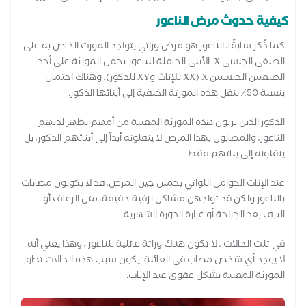
كيفية حدوث مرض الناعور
كما ذُكر سابقًا، الناعور هو مرض وراثي يتواجد المورث الخاص به على
الصبغي الجنسي X. الأنثى الحاملة للناعور تحمل المورثة على أحد
الصبغيين الجنسيين X (XX للإناث وXY للذكور)، وهناك احتمال
بنسبة 50٪ لنقل هذه المورثة الخلقية إلى أبنائها الذكور.
الذكور الذين يرثون هذه المورثة المعيبة من أمهم يظهر لديهم
الناعور، والمصابون بهذا المرض لا ينقلونه أبداً إلى أبنائهم الذكور، بل
ينقلونه إلى بناتهم فقط.
عند الإناث الحوامل اللواتي يحملن جين المرض، قد لا يكونون مصابات
بالناعور ولكن قد تواجهن مشاكل نزفية خفيفة، مثل الرعاف أو
النزف بعد الجراحة أو غزارة الدورة الشهرية.
في ثلث الحالات ، لا تكون هناك وراثة عائلية للناعور ، وهذا يعني أنه
لا يوجد أي شخص مصاب في العائلة. يكون سبب هذه الحالات تطور
المورثة المعيبة بشكل عفوي عند الإناث.