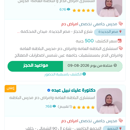
استشارى أمراض الدم و الباطنة العامة- مدرس
بكلية طب جامعة عين شمس
676
مدرس جامعي تخصص
امراض دم
شارع الحجاز - مصر الجديدة. ميدان المحكمة
...
مصر الجديدة
500
سعر الكشف:
جنيه
استشارى الباطنه العامه وامراض دم-مدرس الباطنه العامه
وامراض الدم بمستشفيات جامعه عين شمس اضطرابات الصفائح
الدموية، أمراض النزيف والتجلط، وأورام الدم مثل اللوكيميا
مواعيد الحجز
متاحة من يوم 2026-08-09
والليمفوما. قراءة وتحليل فحوصات الدم المعملية متابعة حالات نقل
الكشف باسبقية الحضور
الدم التعامل مع حالات نقص المناعة المرتبطة بالدم استخدام
بروتوكولات العلاج الحديثة
إعلان
دكتورة علياء نبيل عبده
استشارى الباطنه العامه وامراض دم مدرس الباطنه
العامه وامراض الدم بمستشفيات جامعه عين
(1 تقييم)
768
شمس
مدرس جامعي تخصص
امراض دم
التجمع الخامس - شارع ال 90 الشمالي - خلف
التجمع