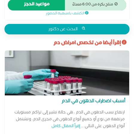
جميع حالات امراض الدم والانيميا ونقص المناعه والنزيف والتجلط
مواعيد الحجز
متاح بكرة من 6:00 مساءً
زياده كرات الدم الحمراء والصفاءح الدمويه _ وتكسير المناعي
الكشف باسبقية الحضور
لمكونات الدم - حالات سرطان الدم
البحث عن دكتور
إقرأ أيضا من تخصص امراض دم
أسباب اضطراب الدهون في الدم
ارتفاع نسب الدهون في الدم ، هي حالة تشير إلى تراكم مستويات
مرتفعة من نوع أو جميع أنواع الدهون في مجرى الدم، وتشتمل
أنواع الدهون على التالي ...
إقرأ المقال كامل