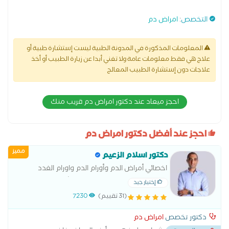
التخصص
:
امراض دم
المعلومات المذكورة في المدونة الطبية ليست إستشارة طبية أو
علاج هي فقط معلومات عامة ولا تغني أبدا عن زيارة الطبيب أو أخذ
علاجات دون إستشارة الطبيب المعالج
احجز ميعاد عند دكتور امراض دم قريب منك
احجز عند أفضل دكتور امراض دم
مميز
دكتور اسلام الزعيم
اخصائي أمراض الدم وأورام الدم واورام الغدد
الليمفاوية وزرع النخاع.زميل مستشفى سان جورج
إختيار جيد
بأنجلترا
(31 تقييم)
7230
دكتور تخصص
امراض دم