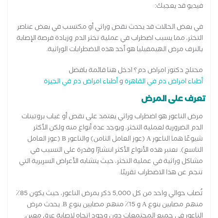
فيديو قد يعجبك:
في بعض الحالات قد يحدث نقص وراثي أو مكتسب في بعض عناصر
التخثر، مما يسبب اضطراب في عملية تخثر الدم وزيادة فرصة الإصابة
بالنزف مرض الهيمفيليا هو أحد هذه الاضطرابات الوراثية.
محتاج دكتور امراض دم؟ ادخل هنا قائمة بافضل
أطباء امراض دم في القاهرة
و
أطباء امراض دم في الجيزة
تعرف على المرض
مرض الناعور هو اضطراب وراثي يعتمد على نقص أو غياب بروتينات
الدم الضرورية لعملية التخثر، ويوجد عدة أنواع منه ولكن الأكثر
شيوعًا هما الناعور A (عوز العامل الثامن) والناعور B (عوز العامل
التاسع). تعتبر هذه الأنواع الأكثر انتشارًا وقدرة على التسبب في
مشاكل وراثية في عملية التخثر، حيث يتشابه الأعراض السريرية التي
تنجم عن هذا الاضطراب تقريبًا.
تُصاب حوالي واحد من كل 5,000 ذكر بمرض الناعور، حيث يكون 85٪
منهم مصابين بنوع A و 15٪ منهم مصابين بنوع B. يحدث مرض
الناعور في جميع المجتمعات دون وجود اتجاه لإصابة عرق معين.