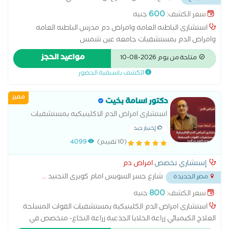
المستشفي الجوي
...
600
سعر الكشف:
جنيه
استشارى الباطنه العامه وامراض دم مدرس الباطنه العامه
وامراض الدم بمستشفيات جامعه عين شمس
مواعيد الحجز
متاحة من يوم 2026-08-10
الكشف باسبقية الحضور
مميز
دكتور اسامة بخيت
استشارى امراض الدم الاكلينيكيه بمستشفيات
القوات المسلحة
إختيار جيد
(10 تقييم)
4099
إستشاري تخصص
امراض دم
شارع جسر السويس امام كوبرى التجنيد
...
مصر الجديدة
800
سعر الكشف:
جنيه
استشارى امراض الدم الكلينيكية بمستشفيات القوات المسلحة
العلاج الكيميائي زراعة الخلايا الجذعية زراعة النخاع- متخصص في