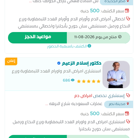
ش اسماء فهمي بأرض الجولف خلف
...
مصر الجديدة
500
سعر الكشف:
جنيه
اخصائي أمراض الدم وأورام الدم وأورام الغدد الليمفاوية وزرع
النخاع وزميل مستشفي سان جورج بأنجلترا واخصائي بمستشفي
المعادي العسكري
مواعيد الحجز
متاح من يوم 2026-08-11
الكشف باسبقية الحضور
إعلان
دكتور إسلام الزعيم
استشاري امراض الدم واورام الغدد الليمفاوية وزرع
النخاع زميل مستشفى سان جورج بانجلترا
686
إستشاري تخصص
امراض دم
عمارات السعوديه شارع النزهه
...
مدينة نصر
500
سعر الكشف:
جنيه
استشاري امراض الدم واورام الغدد الليمفاوية وزرع النخاع وزميل
مستشفى سان جورج بانجلترا