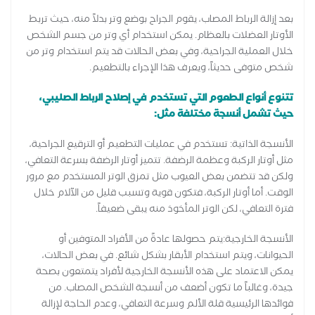
بعد إزالة الرباط المصاب، يقوم الجراح بوضع وتر بدلاً منه، حيث تربط
الأوتار العضلات بالعظام. يمكن استخدام أي وتر من جسم الشخص
خلال العملية الجراحية، وفي بعض الحالات قد يتم استخدام وتر من
شخص متوفى حديثاً، ويعرف هذا الإجراء بالتطعيم.
تتنوع أنواع الطعوم التي تستخدم في إصلاح الرباط الصليبي،
حيث تشمل أنسجة مختلفة مثل:
الأنسجة الذاتية: تستخدم في عمليات التطعيم أو الترقيع الجراحية،
مثل أوتار الركبة وعظمة الرضفة. تتميز أوتار الرضفة بسرعة التعافي،
ولكن قد تتضمن بعض العيوب مثل تمزق الوتر المستخدم مع مرور
الوقت. أما أوتار الركبة، فتكون قوية وتسبب قليل من الآلام خلال
فترة التعافي، لكن الوتر المأخوذ منه يبقى ضعيفاً.
الأنسجة الخارجية:يتم حصولها عادةً من الأفراد المتوفين أو
الحيوانات، ويتم استخدام الأبقار بشكل شائع. في بعض الحالات،
يمكن الاعتماد على هذه الأنسجة الخارجية لأفراد يتمتعون بصحة
جيدة، وغالباً ما تكون أضعف من أنسجة الشخص المصاب. من
فوائدها الرئيسية قلة الألم وسرعة التعافي، وعدم الحاجة لإزالة