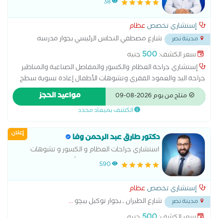
38
وتشوهات الأطفال
إستشاري تخصص
عظام
شارع مصطفي النحاس الرئيسي بجوار مدرسه
مدينة نصر
المنهل
...
500
سعر الكشف:
جنيه
إستشاري جراحة العظام والكسور والمفاصل الصناعية والمناظير
جراحة اليد والعمود الفقري وتشوهات الأطفال إعادة تسوية سطح
مفصل الورك استبدال مفصل الكتف الخلايا الجذعية للعظام العلاج
مواعيد الحجز
متاح من يوم 2026-08-09
الحراري تطويل العظام علاج آلام الأعصاب بالترددات اللاسلكية علاج
الكشف بميعاد محدد
الرباط الصليبي عملية الغضروف عملية تبديل مفصل الورك عملية
تغيير مفصل الركبة عملية مفصل الكوع قطع عظمي في الركبة
إعلان
دكتور طارق عبد الرحمن وفا
استشاري جراحات العظام و الكسور و تشوهات
العظام و الإليزاروف و عظام الأطفال و تقويم و
590
تطويل العظام
إستشاري تخصص
عظام
شارع الطيران ـ بجوار توكيل بيچو
...
مدينة نصر
500
سعر الكشف:
جنيه