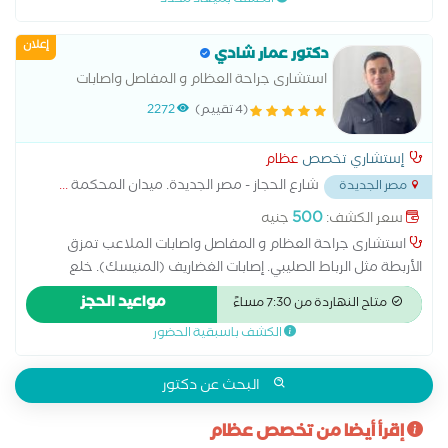
الكشف بميعاد محدد
قطع عظمي في الركبة
إعلان
دكتور عمار شادي
استشارى جراحة العظام و المفاصل واصابات
الملاعب
(4 تقييم)
2272
إستشاري تخصص
عظام
شارع الحجاز - مصر الجديدة. ميدان المحكمة
...
مصر الجديدة
500
سعر الكشف:
جنيه
استشارى جراحة العظام و المفاصل واصابات الملاعب تمزق
الأربطة مثل الرباط الصليبي. إصابات الغضاريف (المنيسك). خلع
المفاصل (الكتف، الركبة). الشد والتمزق العضلي. لكسور بأنواعها
مواعيد الحجز
متاح النهاردة من 7:30 مساءً
وعلاجها (جبس أو جراحة). خشونة المفاصل (مثل الركبة والورك).
الكشف باسبقية الحضور
التهابات المفاصل. تشوهات العظام (خلقية أو مكتسبة)
البحث عن دكتور
إقرأ أيضا من تخصص عظام