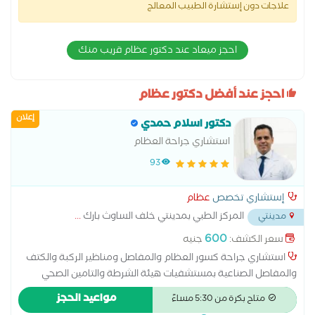
علاجات دون إستشارة الطبيب المعالج
احجز ميعاد عند دكتور عظام قريب منك
احجز عند أفضل دكتور عظام
إعلان
دكتور اسلام حمدي
استشاري جراحة العظام
93
إستشاري تخصص
عظام
المركز الطبي بمدينتي خلف الساوث بارك
...
مدينتي
600
سعر الكشف:
جنيه
استشاري جراحة كسور العظام والمفاصل ومناظير الركبة والكتف
والمفاصل الصناعية بمستشفيات هيئة الشرطة والتامين الصحي
الشامل ماجستير جراحة العظام جامعة الازهر البورد المصري (الزمالة
مواعيد الحجز
متاح بكرة من 5:30 مساءً
المصرية) في جراحة العظام