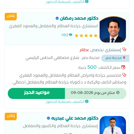
الكشف باسبقية الحضور
إعلان
دكتور محمد رمضان
استشاري جراحة العظام والمفاصل والعمود الفقري
بمستشفيات هيئة الشرطة
1192
إستشاري تخصص
عظام
مدينة نصر.. شارع مصطفي النحاس الرئيسي
مدينة نصر
امتداد افريقيا..بجوار مدرسة المنهل الخاصة
...
500
سعر الكشف:
جنيه
ماجستير جراحة وامراض العظام والمفاصل والعمود الفقري
ومناظير الكتف والركبة د.دكتوراه جراحة العظام والمفاصل اخصائي
جراحات القدم والكاحل بمستشفيات الشرطة عضو الجمعية المصرية
مواعيد الحجز
متاح من يوم 2026-08-09
لجراحة العظام اخصائي الطب الرياضي واصابات الملاعب
الكشف باسبقية الحضور
إعلان
دكتور محمد علي عبدربه
إستشاري جراحة العظام والكسور والمفاصل
الصناعية والمناظير جراحة اليد والعمود الفقري