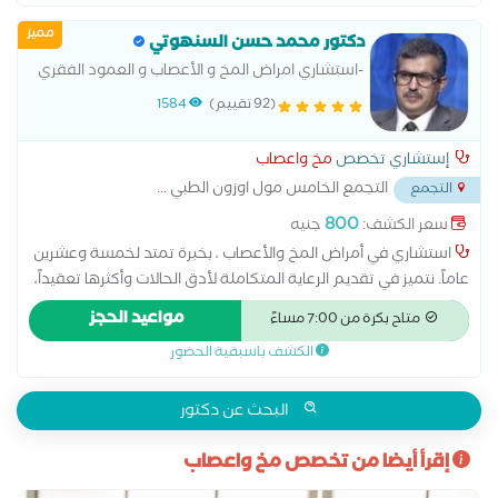
دولِ العالمِ، مستخدمينَ أحدثَ الأساليبِ العلميةِ في علاجِ السكتاتِ
مميز
الدماغيةِ، التشنجاتِ الصرعيةِ، حالاتِ الرعاشِ، الباركنسون، وحالاتِ
دكتور محمد حسن السنهوتي
الأعصابِ المعقدةِ، مع توفيرِ متابعةٍ مستمرةٍ للمريضِ.
-استشاري امراض المخ و الأعصاب و العمود الفقري
(92 تقييم)
1584
إستشاري تخصص
مخ واعصاب
التجمع الخامس مول اوزون الطبي
...
التجمع
800
سعر الكشف:
جنيه
استشاري في أمراض المخ والأعصاب ، بخبرة تمتد لخمسة وعشرين
عاماً. نتميز في تقديم الرعاية المتكاملة لأدق الحالات وأكثرها تعقيداً،
مع سجل حافل في علاج العديد من الحالات المعقدة وتحقيق نسب
مواعيد الحجز
متاح بكرة من 7:00 مساءً
شفاء عالية، مدعومين بشهادات مرموقة من جامعات عالمية،
الكشف باسبقية الحضور
بالإضافة إلى خبرة دولية في العديد من دول العالم، مستخدمين
أحدث الأساليب العلمية في علاج السكتات الدماغية، التشنجات
الصرعية، حالات الرعاش، الباركنسون، وحالات الأعصاب المعقدة، مع
البحث عن دكتور
توفير متابعة مستمرة للمريض.
إقرأ أيضا من تخصص مخ واعصاب