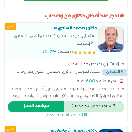
احجز عند أفضل دكتور مخ واعصاب
إعلان
دكتور محمد الهادي
استشاري جراحه المخ والاعصاب والعمود الفقري
إختيار جيد
(3 تقييم)
5047
إستشاري تخصص
مخ واعصاب
مدينة الفرسان - دائري المعادي - بجوار رينج رود
...
المعادي
600
سعر الكشف:
جنيه
جراحه المخ وااعصاب والعمود الفقري بالغين أورام المخ والعمود
الفقري الانزلاق الغضروفي (الديسك) إصابات الرأس (حوادث – نزيف
بالمخ) نزيف أو جلطة في المخ (في بعض الحالات الجراحية) تشوهات
مواعيد الحجز
متاح بكرة من 6:30 مساءً
العمود الفقري ضغط على الأعصاب (زي عرق النسا) استسقاء المخ
الكشف باسبقية الحضور
(تجمع السوائل) بعض حالات الصرع (جراحيًا)
إعلان