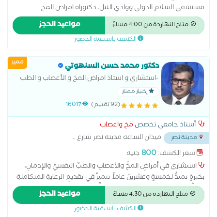
مستشفي السلام الدولي ووادي النيل، دكتوراه امراض المخ
والأعصاب جامعه القاهره، ماجستير امراض المخ والأعصاب جامعه
مواعيد الحجز
متاح النهاردة من 4:00 مساءً
القاهره، زميل جامعه ليون بفرنسا اخصائي سابق بمستشفيات
الكشف باسبقية الحضور
الشرطه بالقاهره، مجمع الملك فهد الطبي العسكري بالمنطقه
الشرقيه بالمملكه العربيه السعوديه.. بالنسبه للرضع و الاطفال
مميز
الطبيب يعالج حالات التشنجات و الصرع و الصداع و ما شابه فقط (لا
دكتور محمد حسن السنهوتي
يعالج حالات تأخر الحركه و الكلام او القدرات الذهنيه)
-استشاري و استاذ امراض المخ و الأعصاب و الطب
النفسي
إختيار ممتاز
(92 تقييم)
16017
أستاذ جامعي تخصص
مخ واعصاب
ميدان الساعه مدينه نصر شارع
...
مدينة نصر
800
سعر الكشف:
جنيه
استشاري في أمراضِ المخِّ والأعصابِ والطبِّ النفسيِّ والإدمانِ،
بخبرةٍ تمتدُّ لخمسةٍ وعشرينَ عاماً. نتميزُ في تقديمِ الرعايةِ المتكاملةِ
لأدقِّ الحالاتِ وأكثرِها تعقيداً، مع سجلٍّ حافلٍ في علاجِ العديدِ من
مواعيد الحجز
متاح النهاردة من 4:30 مساءً
الحالاتِ المعقدةِ وتحقيقِ نسبِ شفاءِ عاليةٍ، مدعومينَ بشهاداتٍ
الكشف باسبقية الحضور
مرموقةٍ من جامعاتٍ عالميةٍ، بالإضافةِ إلى خبرةٍ دوليةٍ في العديدِ من