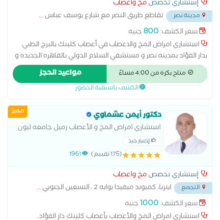
إستشاري تخصص
مخ واعصاب
تقاطع طريق النصر مع شارع يوسف عباس
...
مدينة نصر
800
سعر الكشف:
جنيه
استشاري امراض المخ والاعصاب في أعصاب كلينك بالبرج الطبي
بدار الفؤاد بمدينه نصر و مستشفي السلام الدولي بالقاهره الجديده و
مستشفي وادي النيل - دكتوراه و ماجستير أمراض المخ و الاعصاب -
مواعيد الحجز
متاح بكرة من 4:00 مساءً
جامعه القاهره - زميل جامعه ليون - فرنسا - بكالوريوس الطب و
الكشف باسبقية الحضور
الجراحه - جامعه عين شمس - متاح بالعياده فحص رسم المخ عادي
و مطول لجميع الاعمار - بالنسبه الاطفال : يقوم الدكتور بالكشف
مميز
علي حالات زياده كهرباء المخ و الصرع و التشنجات و الصداع ما شابه
دكتور أيمن عشماوي
فقط .
استشاري امراض المخ و الأعصاب زميل جامعه ليون
إختيار جيد
(175 تقييم)
1961
إستشاري تخصص
مخ واعصاب
ايترنا، كمبوند ميفيدا بوابه 2 ، التسعين الجنوبي
...
التجمع
1000
سعر الكشف:
جنيه
استشاري امراض المخ والأعصاب بأعصاب كلينك دار الفؤاد،