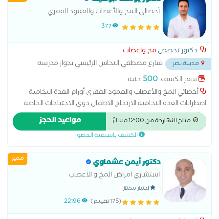
دكتور يوسف أبوضيف
أخصائي المخ والأعصاب والعمود الفقري
377
دكتور تخصص
مخ واعصاب
شارع مصطفي النحاس الرئيسي بجوار مدرسه
مدينة نصر
المنهل
...
500
سعر الكشف:
جنيه
أخصائي المخ والأعصاب والعمود الفقري أورام الغدة النخامية
اضطرابات الغدة النخامية الارتجاج الاطفال ذوي الاحتياجات الخاصة
الانزلاق الغضروفى القطني الانزلاق الغضروفي العنقي التشنجات
مواعيد الحجز
متاح النهاردة من 12:00 مساءً
ونوبات الصرع للاطفال التصلب المتعدد الجلطات الدماغية الشلل
الكشف باسبقية الحضور
بأنواعه الصداع والام العصب الخامس الصرع النزيف الدماغي حالات
التوحد وفرط الحركة سرطان المخ شلل الأطفال ضعف الحركة علاج
مميز
الاطفال المصابين بالشلل الدماغي علاج التشنجات العصبية عند
دكتور أيمن عشماوي
الأطفال علاج حالات الحركات اللارادية علاج حالات الشلل الدماغي
استشاري امراض المخ و الاعصاب
علاج حالات تأخر المشي علاج حالات ضمور العضلات و التهابات
إختيار ممتاز
الاعصاب لدى الاطفال علاج حالات فرط الحركة علاج لين العظام عند
(175 تقييم)
22196
الأطفال