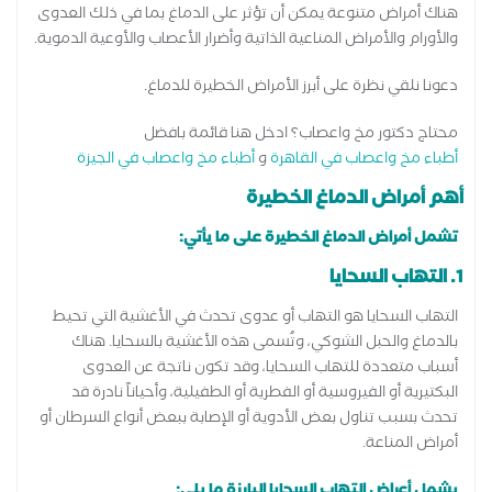
هناك أمراض متنوعة يمكن أن تؤثر على الدماغ بما في ذلك العدوى
والأورام والأمراض المناعية الذاتية وأضرار الأعصاب والأوعية الدموية.
دعونا نلقي نظرة على أبرز الأمراض الخطيرة للدماغ.
محتاج دكتور مخ واعصاب؟ ادخل هنا قائمة بافضل
أطباء مخ واعصاب في القاهرة
و
أطباء مخ واعصاب في الجيزة
أهم أمراض الدماغ الخطيرة
تشمل أمراض الدماغ الخطيرة على ما يأتي:
1. التهاب السحايا
التهاب السحايا هو التهاب أو عدوى تحدث في الأغشية التي تحيط
بالدماغ والحبل الشوكي، وتُسمى هذه الأغشية بالسحايا. هناك
أسباب متعددة للتهاب السحايا، وقد تكون ناتجة عن العدوى
البكتيرية أو الفيروسية أو الفطرية أو الطفيلية، وأحياناً نادرة قد
تحدث بسبب تناول بعض الأدوية أو الإصابة ببعض أنواع السرطان أو
أمراض المناعة.
يشمل أعراض التهاب السحايا البارزة ما يلي: