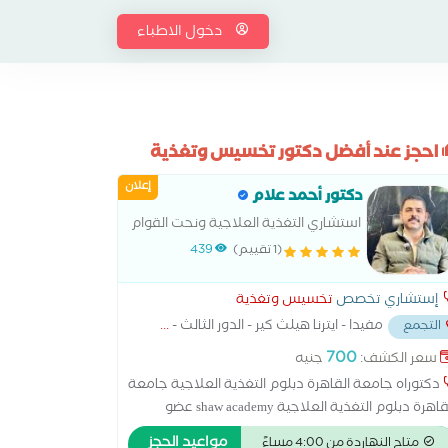
دخول الاطباء
احجز عند أفضل دكتور تخسيس وتغذية
إعلان
دكتور أحمد علام
استشاري التغذية العلاجية ونحت القوام
(1 تقييم)
439
إستشاري تخصص
تخسيس وتغذية
مفيدا - ايترنا هيلث كير - الدور الثالث -
...
التجمع
700
سعر الكشف:
جنيه
دكتوراه جامعة القاهرة دبلوم التغذية العلاجية جامعة
القاهرة دبلوم التغذية العلاجية shaw academy عضو
جمعية المصرية لدراسة السمنة عضو الجمعية
مواعيد الحجز
متاح النهاردة من 4:00 مساءً