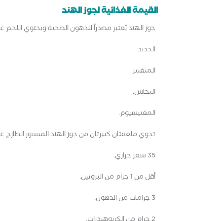
القيمة الغذائية لجوز الهند
جوز الهند يُعتبر مصدراً للدهون الصحية ويحتوي اللحم عل
الحديد.
المنغنيز.
النحاس.
المغنيسيوم.
تحوي ملعقتان كبيرتان من جوز الهند المبشور الطازج على ا
35 سعر حراري.
أقل من 1 جرام من البروتين.
3 جرامات من الدهون.
2 جرام من الكربوهيدرات.