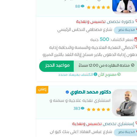
والنحافة
88
دكتورة تخصص
تخسيس وتغذية
شارع مصطفي النحاس الرئيسي
مدينة نصر
ر مدرسه المنهل
...
500
سعر الكشف:
جنيه
أخصائي التغذية العلاجية والسمنة والنحافة إذابة
دهون إذابة الدهون بالاير مساج إزالة اللغد بالليزر الميزو
رابي للشعر تفتيت الدهون بالتبريد جهاز الكافيتيشن
مواعيد الحجز
متاحة النهاردة من 12:00 مساءً
از راديو فريكونسي لشد الترهلات شد البطن بالخيوط
مفتوح الآن
الكشف بميعاد محدد
 الترهلات بالليزر شد الثدي بالخيوط شد الجزء السفلي
 الجسم بالجراحة شد الجزء السفلي من الجسم
إعلان
لخيوط شد الذراعين بالخيوط شد الفخذ بالخيوط شد
دكتور محمد الصاوي
مؤخرة بالخيوط شفط الدهون بالفيزر شفط الدهون
استشاري تغذيه علاجيه و سمنه و
لليزر علاج الخطوط البيضاء في الجسم بالليزر علاج
نحافه اخصائي علاج طبيعي جامعه
383
سيلوليت بالكربوكسي علاج السيلوليت بالليزر علاج
القاهره
ققات البطن بعد الولادة بالليزر علاج علامات تمدد
إستشاري تخصص
تخسيس وتغذية
جلد بالكربوكسي عملية شد البطن عملية شد الثدي
شارع عباس العقاد اعلى بنك كيو ان
مدينة نصر
لية شد الذراعين عملية شد الفخذ عملية شد المؤخرة