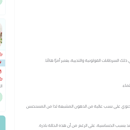
جر
عل
نح
ك السرطانات القولونية والثديية، يعتبر أمرًا هامًا.
العم
ماء.
ال
ال
أنه يحتوي على نسب عالية من الدهون المشبعة لذا من المستحسن
سبب الحساسية، على الرغم من أن هذه الحالة نادرة.