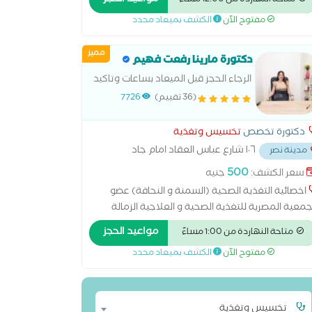
مواعيد الحجز
متاحة النهاردة من 12:00 مساءً
احي باحدث التقنيات الاكثر اماناً . ماجستير تغذية
مفتوح الآن
الكشف بميعاد محدد
اجية جامعة القاهره , دبلومه تغذية علاجيه جامعه
عين شمس Scope certification الدوليه للسمنه والنحافه -
مميز
ت القوام الغير جراحي
دكتورة مارينا رفعت فهيم
الرجاء الحجز قبل الميعاد بساعات وتاكيد
الميعاد واتس اب على الرقم اخصائية
(36 تقييم)
7726
تغذية صحية سمنة ونحافة وتنسيق
القوام ونحت الجسم اللاجراحى خصائية
دكتورة تخصص
تخسيس وتغذية
التغذية الصحية (السمنة و
١٠٦ شارع عباس العقاد امام جاد
مدينة نصر
ارة الى فيها معمل الفا
...
500
سعر الكشف:
جنيه
اخصائية التغذية الصحية (السمنة و النحافة) عضو
جمعية المصرية للتغذية الصحية و العلاجية الزمالة
دولية بجامعة سمارت انتل الدولية
مواعيد الحجز
متاحة النهاردة من 1:00 مساءً
مفتوح الآن
الكشف بميعاد محدد
تخسيس وتغذية