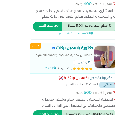
.
زوثيرابي للهالات السوداء ميزوثيرابي للوجه نحت
400
سعر الكشف:
جنيه
جسم بالأشعة تحت الحمراء نحت الجسم بالليزر نحت
استشاري سمنه و نحافه و علاج طبيعي يعالج جميع
جسم بالموجات الصوتية نظام غذائي
واع السمنه و النحافه يعالج الاستراتش مارك يعالج
دهون الثلاثيه او الحشاويه يعالج منطقه البطن
مواعيد الحجز
متاح النهاردة من 5:00 مساءً
لأرداف و الزراعين و الظهر من الدهون تخصص في
الكشف باسبقية الحضور
تصريف اللمفاوي بعد العمليات الجراحيه
مميز
دكتورة ياسمين بركات
ماجستير تغذية علاجيه جامعه القاهره -
نحت قوام غير جراحي متاح جميع اجهزه
إختيار جيد
نحت القوام باحدث التقنيات وابر تذويب
(15 تقييم)
2370
وشد الدهون الموضعيه وحقن مونجارو
دكتورة تخصص
تخسيس وتغذية
Mounjaro وحقن ويجوڤي Wegovy
ايست هب الدور الاول
...
مدينتي
500
سعر الكشف:
جنيه
اخصائية السمنة والنحافه ،متاح وةحقن مونجارو
يجوڤي والميزوثيرابي للحصول علي الوزن و القوام
مثالي و احدث اجهزه التخسيس ونحت القوام الغير