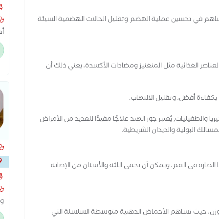
بي
..
مي
ال
يساهم في تحسين عملية الهضم وتقليل الحالات الهضمية السيئة
ال
أن
ال
وا
ال
لعناصر الغذائية مثل المنغنيز ومضادات الأكسدة، يعني ذلك أن
اءة أفضل، وتقليل الالتهاب.
والطفيليات, يُعتبر جوز الهند علاجًا مفيدًا للعديد من الأمراض
مسالك البولية والديدان الشريطية.
 الضارة في الفم، ويمكن أن يحمي اللثة والأسنان من الإصابة
وو
 الوزن، حيث تساهم الأحماض الدهنية متوسطة السلسلة التي
ال