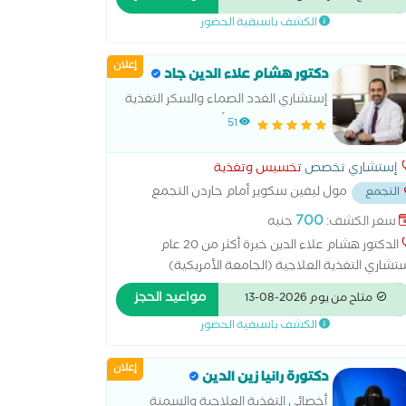
بريطانية المصرية للسمنة عضو الجمعية المصرية
الكشف باسبقية الحضور
عربية للتغذية العلاجية EASHTN
إعلان
دكتور هشام علاء الدين جاد
إستشاري الغدد الصماء والسكر التغذية
العلاجية-الجامعة الأمريكية
51
إستشاري تخصص
تخسيس وتغذية
مول ليفين سكوير أمام جاردن التجمع
التجمع
امس
...
700
سعر الكشف:
جنيه
الدكتور هشام علاء الدين خبرة أكثر من 20 عام
تشاري التغذية العلاجية (الجامعة الأمريكية)
ستشفي المقاولون العرب وإستشاري الغدد الصماء
مواعيد الحجز
متاح من يوم 2026-08-13
لسكر بمستشفي بدايات..عضو الجمعية العربية لأمراض
الكشف باسبقية الحضور
سكر والميتابوليزم
إعلان
دكتورة رانيا زين الدين
أخصائي التغذية العلاجية والسمنة