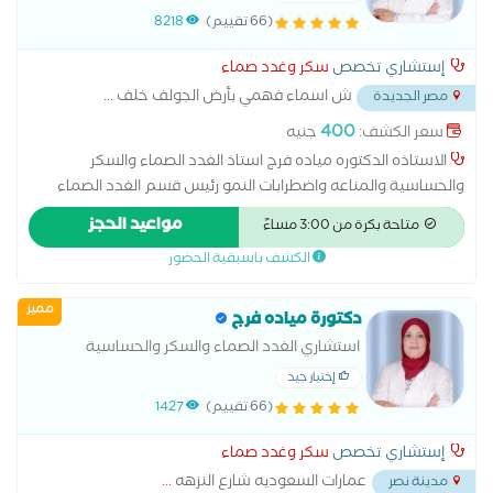
الأمراض الباطنيه رئيسه قسم الغدد الصماء
(66 تقييم)
8218
مستشفى المطربة التعليمي
إستشاري تخصص
سكر وغدد صماء
ش اسماء فهمي بأرض الجولف خلف
...
مصر الجديدة
400
سعر الكشف:
جنيه
الاستاذه الدكتوره مياده فرج استاذ الغدد الصماء والسكر
والحساسية والمناعه واضطرابات النمو رئيس قسم الغدد الصماء
والسكر والباطنه مستشفى المطربة التعليمي استاذة جامعه الازهر
مواعيد الحجز
متاحة بكرة من 3:00 مساءً
دكتوراه الأمراض الباطنيه استاذه تأخر نمو الأطفال والأمراض المناعيه
الكشف باسبقية الحضور
والحساسيه
مميز
دكتورة مياده فرج
استشاري الغدد الصماء والسكر والحساسية
والمناعه دكتوراه الباطنه العامه ومدرب الزماله
إختيار جيد
المصريه ورئيسه قسم الغدد الصماء والسكر
(66 تقييم)
1427
مستشفى المطريه التعليمي
إستشاري تخصص
سكر وغدد صماء
عمارات السعوديه شارع النزهه
...
مدينة نصر