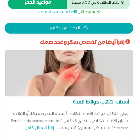
مواعيد الحجز
متاح النهاردة من 3:00 مساءً
الهرمونات الجنسية الغدة الدرقية والجار درقية الفشل الكلوي نتيجة
مفتوح الآن
الكشف بميعاد محدد
مرض السكر تشخيص سكر الحمل ضبط ضغط الدم والسكر لمرضى
الكبد و الكلى علاج اضطرابات الهرمونات عند البلوغ علاج السكر النوع
الأول علاج السكر النوع الثاني علاج الضعف الجنسى الناتج عن مرض
البحث عن دكتور
السكر علاج سكر الحمل علاج قصر القامة وتأخر البلوغ علاج مرض
إقرأ أيضا من تخصص سكر وغدد صماء
السكر متابعة سكر الحمل متابعة سكر بالغين نوع أول وثاني
ومضاعفاته مشكلات الكلى عند مرضى السكر مضاعفات مرض السكر
نقص هرمون النمو
أسباب التهاب حوائط الغدة
يعني التهاب حوائط الغدة التهاب الأنسجة المحيطة بها، أو التهاب
جدران الغدة المخاطي النخري الناكس (Periadenitis mucosa necrotica
recurrens)، أو (مرض سوتون) كما يعرف ...
إقرأ المقال كامل