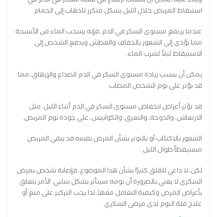
وبناءً عليه، يمكن أن يتسبب ارتفاع في نسبة السكر في الدم في
استيقاظ المريض خلال الليل بشكل متكرر للذهاب إلى الحمام.
عندما يرتفع مستوى السكر في الدم، فإنه يسحب الماء من الأنسجة
مما يؤدي إلى الشعور بالجفاف والعطش ويدفع الشخص إلى
الاستيقاظ ليلاً لشرب الماء.
يمكن أن يسبب زيادة مستوى السكر في الدم الصداع والإرهاق، مما
قد يؤثر على نوم الشخص المصاب.
قد تؤثر أعراض انخفاض مستوى السكر في الدم أثناء الليل، مثل
الارتعاش، والدوخة، والتعرق، والكوابيس، على جودة نوم المريض.
الشعور بالاكتئاب أو بالتوتر بشأن المرض نفسه قد يبقي المريض
مستيقظاً طوال الليل .
لكن، لا داعي للقلق كثيرًا بشأن هذا الموضوع، فإصابة شخص بمرض
السكري لا يعني بالضرورة أن نومه سيتأثر بشكل سلبي. الأمر يتعلق
بأعراض المرض وكيفية التعامل معها، لذا يجب التركيز على منع أو
علاج قلة النوم لدى مرضى السكري.