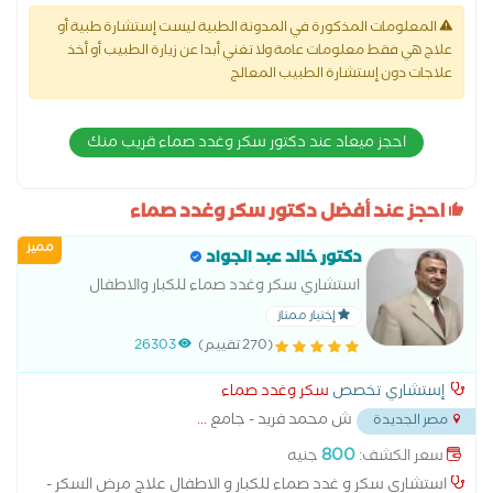
المعلومات المذكورة في المدونة الطبية ليست إستشارة طبية أو
علاج هي فقط معلومات عامة ولا تغني أبدا عن زيارة الطبيب أو أخذ
علاجات دون إستشارة الطبيب المعالج
احجز ميعاد عند دكتور سكر وغدد صماء قريب منك
احجز عند أفضل دكتور سكر وغدد صماء
مميز
دكتور خالد عبد الجواد
استشاري سكر وغدد صماء للكبار والاطفال
إختيار ممتاز
(270 تقييم)
26303
إستشاري تخصص
سكر وغدد صماء
ش محمد فريد - جامع
...
مصر الجديدة
800
سعر الكشف:
جنيه
استشاري سكر و غدد صماء للكبار و الاطفال علاج مرض السكر -