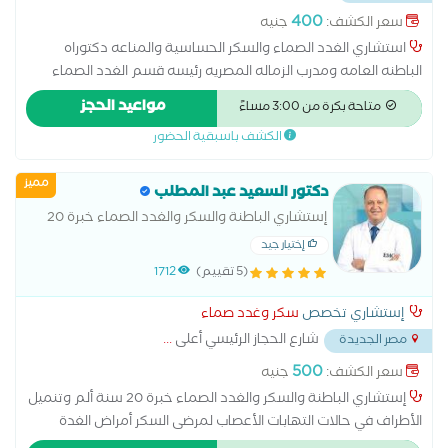
400
سعر الكشف:
جنيه
استشاري الغدد الصماء والسكر الحساسية والمناعه دكتوراه
الباطنه العامه ومدرب الزماله المصريه رئيسه قسم الغدد الصماء
والسكر مستشفى المطربة التعليمي
مواعيد الحجز
متاحة بكرة من 3:00 مساءً
الكشف باسبقية الحضور
مميز
دكتور السعيد عبد المطلب
إستشاري الباطنة والسكر والغدد الصماء خبرة 20
سنة
إختيار جيد
(5 تقييم)
1712
إستشاري تخصص
سكر وغدد صماء
شارع الحجاز الرئيسي أعلى
...
مصر الجديدة
500
سعر الكشف:
جنيه
إستشاري الباطنة والسكر والغدد الصماء خبرة 20 سنة ألم وتنميل
الأطراف في حالات التهابات الأعصاب لمرضى السكر أمراض الغدة
الكظرية أمراض الغدد الصماء اضطرابات الغدة النخامية اضطرابات