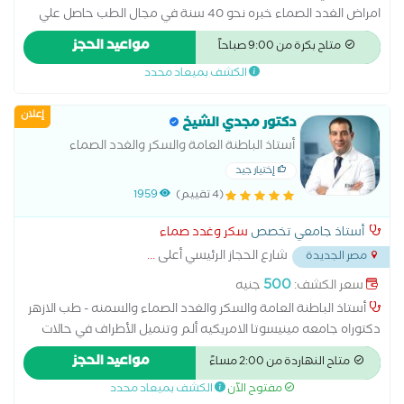
امراض الغدد الصماء خبره نحو 40 سنة في مجال الطب حاصل علي
بكالوريوس الطب من جامعة عين شمس و الدكتوراه من جامعة
مواعيد الحجز
متاح بكرة من 9:00 صباحاً
رونيه ديكارت في فرنسا .
الكشف بميعاد محدد
إعلان
دكتور مجدي الشيخ
أستاذ الباطنة العامة والسكر والغدد الصماء
والسمنه - طب الازهر
إختيار جيد
(4 تقييم)
1959
أستاذ جامعي تخصص
سكر وغدد صماء
شارع الحجاز الرئيسي أعلى
...
مصر الجديدة
500
سعر الكشف:
جنيه
أستاذ الباطنة العامة والسكر والغدد الصماء والسمنه - طب الازهر
دكتوراه جامعه مينيسوتا الامريكيه ألم وتنميل الأطراف في حالات
التهابات الأعصاب لمرضى السكر أمراض الغدة الكظرية أمراض الغدد
مواعيد الحجز
متاح النهاردة من 2:00 مساءً
الصماء اضطرابات الغدة النخامية اضطرابات الهرمونات الجنسية الغدة
مفتوح الآن
الكشف بميعاد محدد
الدرقية والجار درقية الفشل الكلوي نتيجة مرض السكر تشخيص سكر