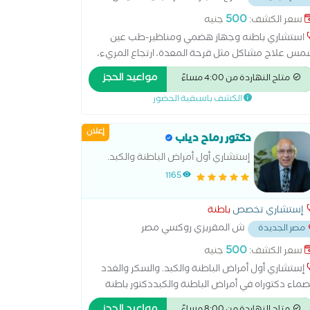
حكمة
...
500
سعر الكشف:
جنيه
استشاري باطنه وجهاز هضمي ومناظير-طب عين
س علاج مشاكل مثل قرحة المعدة، ارتجاع المريء،
قولون العصبي، والتهابات الأمعاء. التعامل مع أمراض
مواعيد الحجز
متاح النهاردة من 4:00 مساءً
كبد مثل الدهون على الكبد أو الالتهاب الكبدي. تشخيص
الكشف باسبقية الحضور
لات النزيف أو الألم في البطن
إعلان
دكتور رماح دياب
إستشاري أول أمراض الباطنة والكبد.
والسكر والغدد الصماء دكتوراه في
1165
أمراض الباطنة والكبد
إستشاري تخصص
باطنة
ش المقريزي روكسي مصر
مصر الجديدة
يدة
...
500
سعر الكشف:
جنيه
إستشاري أول أمراض الباطنة والكبد. والسكر والغدد
صماء دكتوراه في أمراض الباطنة والكبددكتور باطنة
خصص في سكر وغدد صماء بالغين، جهاز هضمي