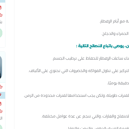
الم
 مع أيام الإفطار.
شم
ال
الحمراء والدجاج.
ال
حا
وصى باتباع النصائح التالية :
تركيز على تناول الفواكه والخضروات التي تحتوي على الألياف.
فترات طويلة، ولكن يجب استخدامها لفترات محدودة من الزمن.
الجد
لانتفاخ والغازات، والتي تنجم عن عدة عوامل مختلفة.
ال
مت