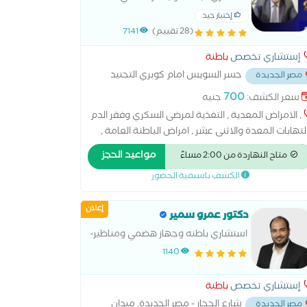
ومناظير
إختيار جيد
(28 تقييم)
7141
إستشاري تخصص
باطنة
جسر السويس امام كوبري التجنيد
مصر الجديدة
700
سعر الكشف:
جنيه
, الامراض المعدية , التغذية لمرضى السكري وفقر الدم
التهابات المعدة والاثنى عشر , امراض الباطنة العامة ,
راض الجهاز الهضمي , امراض ضغط الدم , تشخيص
مواعيد الحجز
متاح النهاردة من 2:00 مساءً
لاج حالات ارتجاع المريء , سونار على البطن والحوض ,
الكشف باسبقية الحضور
اج الكوليسترول ,
إعلان
دكتور عمرو سمير
استشاري باطنه وجهاز هضمي ومناظير-
طب عين شمس
1140
إستشاري تخصص
باطنة
شارع الحجاز - مصر الجديدة. ميدان
مصر الجديدة