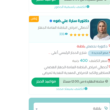
مواعيد الحجز
متاح النهاردة من 8:00 مساءً
ناظير بالغين، باطنة عامة، حساسية ومناعة بالغين و
الكشف باسبقية الحضور
از هضمي ومناظير اطفال
إعلان
دكتورة سارة علي ضوه
أخصائي امراض الباطنة العامة الجهاز
الهضمي والمناظير والكبد
335
دكتورة تخصص
باطنة
شارع الحجاز الرئيسي أعلى
...
مصر الجديدة
400
سعر الكشف:
جنيه
أخصائي امراض الباطنة العامة الجهاز الهضمي
لمناظير والكبد الامراض المعدية التغذية لمرضى
سكري وفقر الدم التهابات المعدة والاثنى عشر امراض
مواعيد الحجز
متاحة النهاردة من 12:00 مساءً
باطنة العامة امراض الجهاز الهضمي امراض ضغط الدم
الكشف بميعاد محدد
خيص وعلاج حالات ارتجاع المريء سونار على البطن
لحوض علاج الكوليسترول
باطنة