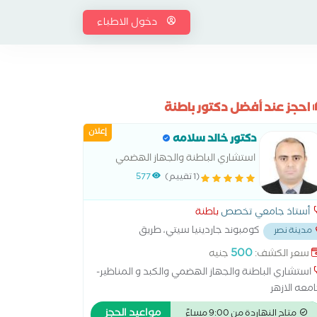
دخول الاطباء
احجز عند أفضل دكتور باطنة
إعلان
دكتور خالد سلامه
استشاري الباطنة والجهاز الهضمي
والكبد و المناظير-جامعه الازهر
(1 تقييم)
577
أستاذ جامعي تخصص
باطنة
كومبوند جاردينيا سيتي، طريق
مدينة نصر
يس، مدينة نصر
...
500
سعر الكشف:
جنيه
استشاري الباطنة والجهاز الهضمي والكبد و المناظير-
معه الازهر
مواعيد الحجز
متاح النهاردة من 9:00 مساءً