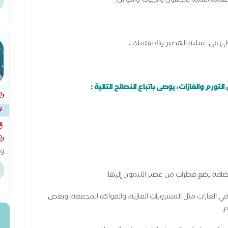
عمة الغنية بالدهون والزيوت والتوابل.
وم
جه
بطئ في عملية الهضم والاستقلاب.
رم والغازات، يوصى باتباع النصائح التالية :
وا
ال
ال
تش
ي الغازات مثل المشروبات الغازية، والفواكه المجففة، وبعض
وا
م.