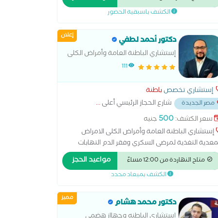
الكشف باسبقية الحضور
إعلان
دكتور أحمد لطفي
إستشاري الباطنة العامة وأمراض الكلى
111
إستشاري تخصص
باطنة
شارع الحجاز الرئيسي أعلى
...
مصر الجديدة
500
سعر الكشف:
جنيه
إستشاري الباطنة العامة وأمراض الكلى الامراض
معدية التغذية لمرضى السكري وفقر الدم التهابات
معدة والاثنى عشر امراض الباطنة العامة امراض الجهاز
مواعيد الحجز
متاح النهاردة من 12:00 مساءً
هضمي امراض ضغط الدم تشخيص وعلاج حالات ارتجاع
الكشف بميعاد محدد
مريء سونار على البطن والحوض علاج الكوليسترول
مميز
دكتور محمد هشام
استشاري الباطنه وجهااز هضمي