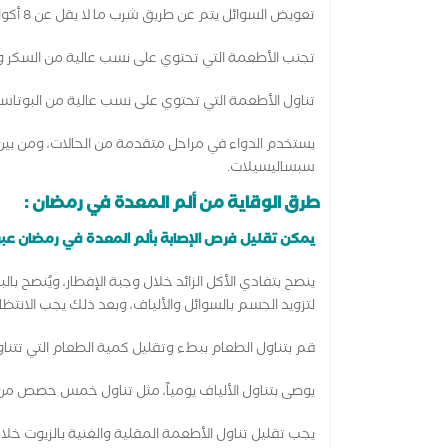
تعويض السوائل يتم عن طريق شرب ما لا يقل عن 8 أكواب من الماء خلال ساعات الإفطار.
تجنب الأطعمة التي تحتوي على نسب عالية من السكر وا
تناول الأطعمة التي تحتوي على نسب عالية من البوتاسيوم
يستخدم الدواء في مراحل متقدمة من الحالات، ومن بين 
سبساليسيلات.
طرق الوقاية من ألم المعدة في رمضان :
يمكن تقليل فرص الإصابة بألم المعدة في رمضان عبر ات
ينصح بتفادي الأكل الزائد خلال وجبة الإفطار، ويُنصح بال
لتزويد الجسم بالسوائل والألياف، وبعد ذلك يجب الانتظار لمدة لا تقل عن 10 دقائق ق
قم بتناول الطعام ببطء وتقليل كمية الطعام التي تتناو
يوصى بتناول الألياف يومياً، مثل تناول خمس حصص من ا
يجب تقليل تناول الأطعمة المقلية والغنية بالزيوت خ