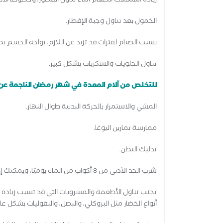
زيادة استهلاك الطعام أثناء تناول الفطور، وخصوصا الأط
الخمول بعد تناول وجبة الإفطار.
بسبب الصيام لفترات قد تزيد عن اللازم، يواجه الجسم 
تناول الحلويات والسكريات بشكل كبير.
للتخلص من آلام المعدة في شهر رمضان الناجمة عن التو
المشي والاستمرار بالحركة البدنية طوال النهار.
ممارسة تمارين اليوغا.
تدليك البطن.
شرب الحد الأدنى من 8 أكواب من الماء يوميًا، ويمكنك إضافة بضع قطرات من عصير الليمون إليها.
تجنب تناول الأطعمة والمشروبات التي قد تسبب زيادة ف
أنواع الخضار مثل البروكلي، والبصل، والبقوليات بشكل عا