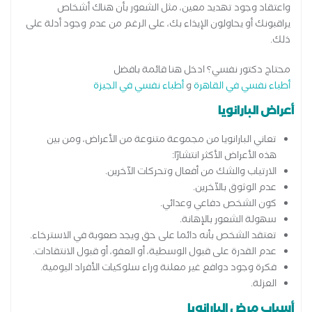
واعتقاد وجود تهديد معين، مثل الشعور بأن هناك أشخاص
يراقبونك أو يحاولون الإيذاء بك، على الرغم من عدم وجود أدلة على
ذلك.
محتاج دكتور نفسي؟ ادخل هنا قائمة بافضل
أطباء نفسي في القاهرة
و
أطباء نفسي في الجيزة
أعراض البارانويا
تعاني البارانويا من مجموعة متنوعة من الأعراض، ومن بين
هذه الأعراض الأكثر انتشارًا:
الارتياب والشك من أفعال وتحركات الآخرين.
عدم الوثوق بالآخرين.
كون الشخص دفاعي وعدائي.
سهولة الشعور بالإهانة.
تعتقد الشخص بأنه دائما على حق ويجد صعوبة في الاسترخاء.
عدم القدرة على قبول الوسطية، أو العفو، أو قبول الانتقادات.
فكرة وجود دوافع غير معلنة وراء سلوكيات الأفراد اليومية.
العزلة.
أسباب مرض البارانويا