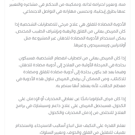
منه، وتعزيز احترامه لذاته، وتمكينه من التحكم في مشاعره والتعبير
عنها بطرق إيجابية، وتحسين مهاراته في التواصل الاجتماعي.
الأدوية المضادة للقلق هي علاج مرخي للاضطرابات الشخصية إذا
كان المريض يعاني من القلق والرهبة وبإشراف الطبيب المختص،
يمكن استخدام الأدوية المضادة للذهان غير المشروعة مثل
أولانزابين وريسبيريدون وغيرها.
إذا كان المريض يعاني من اضطراب انفصام الشخصية، فسيكون
بحاجة في المرحلة الأولية من العلاج إلى أدوية مضادة للذهان،
وفيما بعد قد يكون بحاجة إلى أدوية مضادة للقلق ومضادة
للاكتئاب، ومن الممكن أن يرفض المريض تناول هذه الأدوية في
معظم الحالات، لأنه يعتقد أنها ستضر به.
إذا كان مرض البارانويا ناتجًا عن تعاطي المخدرات أو الإدمان على
الكحول، فسيحصل المريض على علاج داعم وسيشارك في برامج
العلاج للتخلص من إدمان المخدرات والكحول.
تعلم القدرة على التكيف مثل اتباع أساليب الاسترخاء، واستخدام
تقنيات للتقليل من القلق والخوف، وتغيير السلوك.