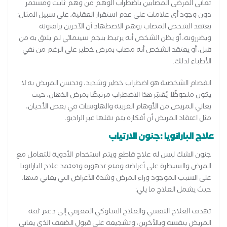
تعاني المرضى المصابين باضطراب الوهم من وهم ثابت ومستمر
دون وجود أي علامات على عدم استقرار العقلية، على سبيل المثال:
يعتقد الشخص المصاب بوهم الاضطهاد أن الآخرين يراقبونه
ويضررونه، أو يظن الشخص أنه يرتبط بنجم سينمائي لم يلتق به من
قبل، أو يعتقد الشخص أنه مصاب بمرض خطير على الرغم من نفي
الأطباء لذلك.
انفصام الشخصية هو اضطراب خطير وشديد، وتحسن المريض به لا
يكون ملحوظًا. يُعَتبَر هذا الاضطراب مرتبطًا بمرض الذهان، حيث
يعاني المريض من الأوهام الغريبة والهلوسات في بعض الأحيان،
مثل اعتقاد المريض أن أفكاره يتم نقلها عبر الراديو.
علاج البارانويا :جنون الارتياب
جنون الشك ليس له علاج قاطع ويتم استخدام الأدوية للتعامل مع
المرض والسيطرة على أعراضه ومنع تدهوره وتعتمد علاج البارانويا
على السبب الموجود وراء المرض وشدة الأعراض التي يعاني منها،
حيث يشمل العلاج ما يلي:
تهدف العلاج النفسي والعلاج السلوكي المعرفي إلى دعم ثقة
المريض بنفسه وبالآخرين، وتشجيعه على قبول الضعف الذي يعاني