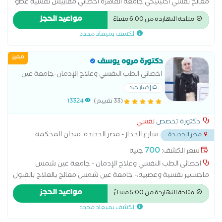
معالج نفسي اكلينيكي جامعه القاهرة اخصائي مقاييس نفسية عضو
بالصحة النفسية المصرية عضو باتحاد المعالجين العرب نائب رئيس
مواعيد الحجز
متاحة النهاردة من 6:00 مساءً
قسم الصحة النفسية بجريدة الخرم المصري نيوز
الكشف بميعاد محدد
مميز
دكتورة مروه يوسف
اخصائى الطب النفسي وعلاج الإدمان-جامعة عين
شمس
إختيار جيد
(33 تقييم)
13324
دكتورة تخصص
نفسي
شارع الحجاز - مصر الجديدة. ميدان المحكمة
...
مصر الجديدة
700
سعر الكشف:
جنيه
اخصائى الطب النفسي وعلاج الإدمان - جامعة عين شمس
ماجستير نفسية وعصبيه،- جامعة عين شمس معالج بالعلاج بالقبول
والإلتزام والعلاج المعرفي السلوكي لإضرابات القلق والإكتئاب والعلاج
مواعيد الحجز
متاحة النهاردة من 5:00 مساءً
الجدلي السلوكي متخصص فى حالات الادمان و المشاكل الاسرية و
الكشف بميعاد محدد
المشاكل الزوجية و الاكتئاب و القلق