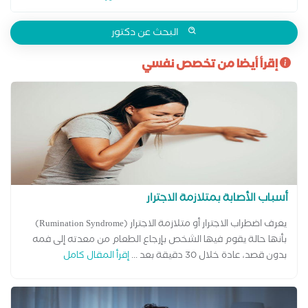
البحث عن دكتور
إقرأ أيضا من تخصص نفسي
أسباب الأصابة بمتلازمة الاجترار
يعرف اضطراب الاجترار أو متلازمة الاجترار (Rumination Syndrome)
بأنها حالة يقوم فيها الشخص بإرجاع الطعام من معدته إلى فمه
بدون قصد، عادة خلال 30 دقيقة بعد ...
إقرأ المقال كامل