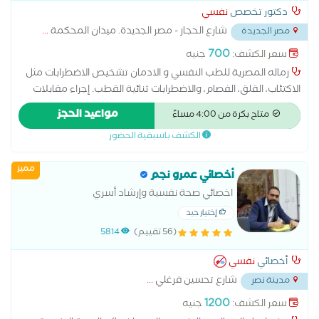
دكتور تخصص
نفسي
المقاييس النفسية # دبلوم علم النفس الإكلينكي #ماجستير مهني
شارع الحجاز - مصر الجديدة. ميدان المحكمة
...
مصر الجديدة
في الصحة النفسية #دكتوراه مهنية في إدارة الموارد البشرية
700
سعر الكشف:
جنيه
زماله المصرية للطب النفسي و الادمان تشخيص الاضطرابات مثل
الاكتئاب، القلق، الفصام، والاضطرابات ثنائية القطب. إجراء مقابلات
نفسية واستخدام مقاييس تقييم متخصصة. التمييز بين الحالات
مواعيد الحجز
متاح بكرة من 4:00 مساءً
النفسية والحالات العضوية ذات الأعراض المشابهة
الكشف باسبقية الحضور
مميز
أخصائي عمرو نجم
اخصائي صحة نفسية وإرشاد أسري
إختيار جيد
(56 تقييم)
5814
أخصائي
نفسي
شارع تحسين فرغلي
...
مدينة نصر
1200
سعر الكشف:
جنيه