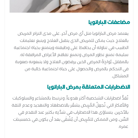
مضاعفات البارانويا
يعتمد مرض البارانويا مثل أي مرض آخر، على مدى التزام المريض
بالعلاج حيث يمكن للمريض الذي يتقبل العلاج ويتبع تعليمات
الطبيب في تناوله أن يحافظ على وظيفته ويتمتع بحياة اجتماعية
سليمة تمنع تطور المرض وتمنع تفاقم الأعراض المرافقة له.
بالمقابل، يُواجِهُ المرضى الذين يرفضون العلاج ولا يتبعونه صعوبة
في التحكم بالمرض والحصول على حياة اجتماعية خالية من
المشاكل.
الاضطرابات المتعلقة بمرض البارانويا
تُعَدُّ اضطرابات الشخصية أكثر هدوءاً، وترتبط بالمشاعر والسلوكيات
والأفكار التي تُجعِلُ المُرِيض يشعُر بالاضطهاد والتهديد وعدم الثقة
بالآخرين. يتساوَى هذا الاضطراب في شدَّتِه بكثير عند التقدم في
السِّن، ومن الممكن للمُرِيض أن يُشْفَى بعد أن يكون في خمسينات
عمره.