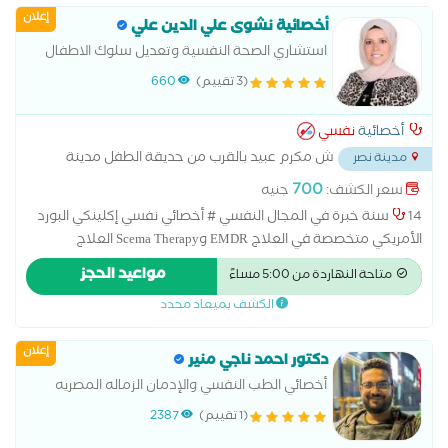
إعلان
أخصائية نشوى علي الدين علي
استشاري الصحة النفسية وتعديل سلوك الاطفال
والمراهقين
(3 تقييم)
660
أخصائية
نفسي
ش مكرم عبيد بالقرب من حديقة الطفل مدينة
مدينة نصر
نصر
...
700
سعر الكشف:
جنيه
14 سنة خبرة في المجال النفسي # أخصائي نفسي إكلينكي البورد
الأمريكي متخصصة في العلاج EMDR وScema Therapy العلاج
بالمخططات المعرفية والعلاج النفسي السلوكي والسلوكي المعرفي
مواعيد الحجز
متاحة النهاردة من 5:00 مساءً
و DBT ماجستير مهني في الصحة النفسية المتكاملة # اخصائي
الكشف بميعاد محدد
تعديل سلوك وتنمية مهارات للأطفال والمراهقين #مدربة معتمدة
للوالدية من الجمعية الامريكية للتربية الايجابية #عضو الجمعية
إعلان
الامريكية والعربية للتربية الايجابية Positive Discipline Association
دكتور احمد ناجي منير
#عضو التحالف العربي لخبراء العلاج النفسي #مدرب معتمد من
أخصائي الطب النفسي والإدمان الزماله المصريه
شركة تميز للتطوير والتدريب المؤسسي # دبلوم صعوبات التعلم
للطب النفسي والإدمان
(1 تقييم)
2387
وتعديل وإدارة السلوك # دبلوم الإرشاد الأسري والنفسي # دبلوم
إعداد مدرب نفسي للأطفال # دبلوم التربية الخاصة # دبلوم