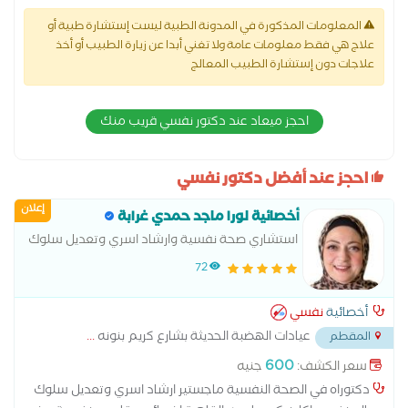
المعلومات المذكورة في المدونة الطبية ليست إستشارة طبية أو
علاج هي فقط معلومات عامة ولا تغني أبدا عن زيارة الطبيب أو أخذ
علاجات دون إستشارة الطبيب المعالج
احجز ميعاد عند دكتور نفسي قريب منك
احجز عند أفضل دكتور نفسي
إعلان
أخصائية لورا ماجد حمدي غرابة
استشاري صحة نفسية وارشاد اسري وتعديل سلوك
معالج نفسي اكلينيكي
72
أخصائية
نفسي
عيادات الهضبة الحديثة بشارع كريم بنونه
...
المقطم
600
سعر الكشف:
جنيه
دكتوراه في الصحة النفسية ماجستير ارشاد اسري وتعديل سلوك