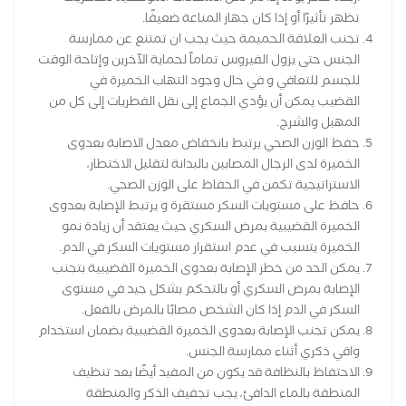
تظهر تأثيرًا أو إذا كان جهاز المناعة ضعيفًا.
تجنب العلاقة الحميمة حيث يجب ان تمتنع عن ممارسة
الجنس حتى يزول الفيروس تماماً لحماية الآخرين وإتاحة الوقت
للجسم للتعافي و في حال وجود التهاب الخميرة في
القضيب يمكن أن يؤدي الجماع إلى نقل الفطريات إلى كل من
المهبل والشرج.
حفظ الوزن الصحي يرتبط بانخفاض معدل الاصابة بعدوى
الخميرة لدى الرجال المصابين بالبدانة لتقليل الاختطار،
الاستراتيجية تكمن في الحفاظ على الوزن الصحي.
حافظ على مستويات السكر مستقرة و يرتبط الإصابة بعدوى
الخميرة القضيبية بمرض السكري حيث يعتقد أن زيادة نمو
الخميرة يتسبب في عدم استقرار مستويات السكر في الدم.
يمكن الحد من خطر الإصابة بعدوى الخميرة القضيبية بتجنب
الإصابة بمرض السكري أو بالتحكم بشكل جيد في مستوى
السكر في الدم إذا كان الشخص مصابًا بالمرض بالفعل.
يمكن تجنب الإصابة بعدوى الخميرة القضيبية بضمان استخدام
واقي ذكري أثناء ممارسة الجنس.
الاحتفاظ بالنظافة قد يكون من المفيد أيضًا بعد تنظيف
المنطقة بالماء الدافئ، يجب تجفيف الذكر والمنطقة