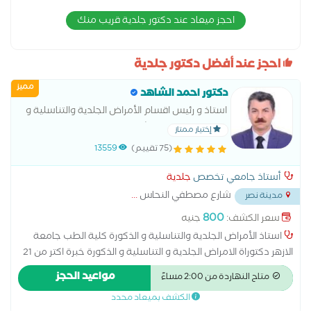
احجز ميعاد عند دكتور جلدية قريب منك
احجز عند أفضل دكتور جلدية
مميز
دكتور احمد الشاهد
استاذ و رئيس اقسام الأمراض الجلدية والتناسلية و
الذكورة و تجميل البشرة كلية الطب بنين القاهرة
إختيار ممتاز
جامعة الازهر سعر الكشف للمصريين 800 جنية
(75 تقييم)
13559
مصري سعر الكشف لغير المصريين
أستاذ جامعي تخصص
جلدية
شارع مصطفي النحاس
...
مدينة نصر
800
سعر الكشف:
جنيه
استاذ الأمراض الجلدية والتناسلية و الذكورة كلية الطب جامعة
الازهر دكتوراة الامراض الجلدية و التناسلية و الذكورة خبرة اكتر من 21
عام في علاج الأمراض الجلدية والتناسلية و الذكورة و تجميل البشرة
مواعيد الحجز
متاح النهاردة من 2:00 مساءً
تجميل البشرة جلسات ليزر حقن بوتكس و فيلر و ميزوثيرابي و سكن
الكشف بميعاد محدد
بوستر و اكسوزوم وجلسات ديرمابن و التقشير علاج الضعف الجنسي