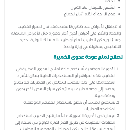
الحكة
الشعور بالحرقان عند التبول
عدم الراحة أو الألم أثناء الجماع
لا تتجاهل الأعراض عند ظهورها فقط، فقد تدل احمرار القضيب
والحكة والألم على أمراض أخرى أكثر خطورة مثل الأمراض المنتقلة
جنسيًا، ويمكن للطبيب العام أو طبيب المسالك البولية تحديد
التشخيص بسهولة في زيارة واحدة.
نصائح لمنع عودة عدوى الخميرة
الأدوية الموضعية تُستخدم عادة لعلاج العدوى الفطرية في
القضيب هذه المراهم أو المستحضرات الطبية يمكن للأفراد
استخدامها على جلد القضيب للتخلص من الفطريات قد تحتاج
بعضها إلى وصفة طبية، بينما يُمكن شراء البعض الآخر بدون
وصفة طبية.
يستطيع الطبيب أن ينصح باستخدام العقاقير الموضعية
لمكافحة الفطريات
فيما يخص الأدوية الفموية، غالباً ما يقترح الطبيب استخدام
مضادات الفطريات عن طريق الفم لفترة تتراوح بين سبعة إلى
أربعة عشر يومًا إذا لم تكن المضادات الموضعية للفطريات