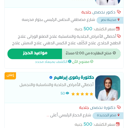
دكتور تخصص
جلدية
شارع مصطفي النحاس الرئيسي بجوار مدرسه
مدينة نصر
المنهل
...
500
سعر الكشف:
جنيه
أخصائي الأمراض الجلدية والتناسلية علاج الصلع الوراثى علاج
الطفح الجلدي علاج الكَلَف علاج الكيس الدهني علاج النمش علاج
سقوط الشعر للسيدات علاج عين السمكة علاج فطريات الاظافر عمل
مواعيد الحجز
متاح النهاردة من 12:00 مساءً
الغمازات
مفتوح الآن
الكشف بميعاد محدد
إعلان
دكتورة رضوى إبراهيم
أخصائي الأمراض الجلدية والتناسلية والتجميل
50
دكتورة تخصص
جلدية
شارع الحجاز الرئيسي أعلى
...
مصر الجديدة
500
سعر الكشف:
جنيه