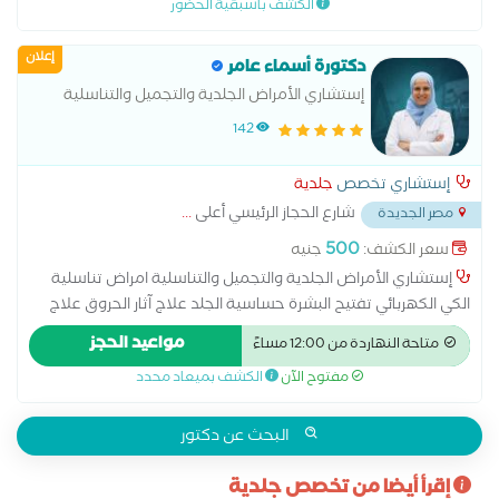
الكشف باسبقية الحضور
والبشره-حقن الهالات السوداء بالبلازما والميزوثيرابي حقن الشفايف
التوريد-حقن البوتكس والفيلر-جميع جراحات الجلد ازاله وتنظيف
إعلان
الخراج ،ازاله الكيس الدهني ، ازاله الاظافر ،ازاله الزوائد الجلديه ، ازاله
دكتورة أسماء عامر
السنط والثالول-والديرما بن
إستشاري الأمراض الجلدية والتجميل والتناسلية
142
إستشاري تخصص
جلدية
شارع الحجاز الرئيسي أعلى
...
مصر الجديدة
500
سعر الكشف:
جنيه
إستشاري الأمراض الجلدية والتجميل والتناسلية امراض تناسلية
الكي الكهربائي تفتيح البشرة حساسية الجلد علاج آثار الحروق علاج
الإكزيما علاج البشرة علاج التجاعيد علاج التصبغات الجلدية علاج
مواعيد الحجز
متاحة النهاردة من 12:00 مساءً
التينيا علاج الصدفية علاج الصلع علاج الصلع الوراثى علاج الطفح
مفتوح الآن
الكشف بميعاد محدد
الجلدي علاج الكَلَف علاج الكيس الدهني علاج النمش علاج سقوط
الشعر للسيدات علاج عين السمكة علاج فطريات الاظافر عمل
الغمازات
البحث عن دكتور
إقرأ أيضا من تخصص جلدية