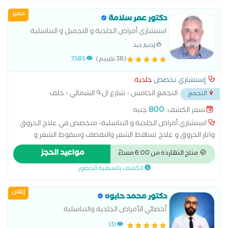
و سرعة القذف و العقم سعر الكشف للمصريين 800 جنية مصري
مميز
سعر الكشف لغير المصريين 1300 جنية مصري
دكتور عمر سلامة
استشارى أمراض الجلدية و التجميل و التناسلية
-جامعة عين شمس
إختيار جيد
(38 تقييم)
7585
إستشاري تخصص
جلدية
التجمع الخامس - شارع ال٩٠ الشمالي - خلف
التجمع
المستشفي الجوي
...
800
سعر الكشف:
جنيه
استشاري أمراض الجلدية و التناسلية- متخصص في علاج الحروق
واثار الحروق و علاج تساقط الشعر والتقصف وسقوط الشعر و
الأكزيما وعلاج حساسية الجلد - وازالة الزوائد الجلدية بالكى و
مواعيد الحجز
متاح النهاردة من 6:00 مساءً
متخصص فى جميع الخدمات التجميلية الفيلر و البوتكس و البلازما
الكشف باسبقية الحضور
والميزوثيرابى استشاري الجلدية و التناسلية بمستشفى الكهرباء و
مستشفى تبارك و مستشفى المواساة بالجبيل الصناعية بالسعودية
إعلان
دكتور محمد حابوه
أخصائي الأمراض الجلدية والتناسلية
131