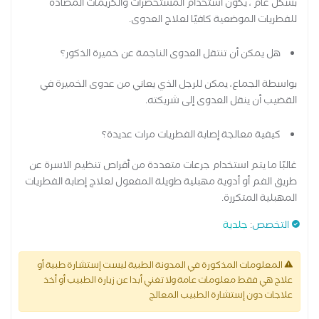
بشكل عام ، يكون استخدام المستحضرات والكريمات المضادة
للفطريات الموضعية كافيًا لعلاج العدوى.
هل يمكن أن تنتقل العدوى الناجمة عن خميرة الذكور؟
بواسطة الجماع، يمكن للرجل الذي يعاني من عدوى الخميرة في
القضيب أن ينقل العدوى إلى شريكته.
كيفية معالجة إصابة الفطريات مرات عديدة؟
غالبًا ما يتم استخدام جرعات متعددة من أقراص تنظيم الاسرة عن
طريق الفم أو أدوية مهبلية طويلة المفعول لعلاج إصابة الفطريات
المهبلية المتكررة.
التخصص
:
جلدية
المعلومات المذكورة في المدونة الطبية ليست إستشارة طبية أو
علاج هي فقط معلومات عامة ولا تغني أبدا عن زيارة الطبيب أو أخذ
علاجات دون إستشارة الطبيب المعالج