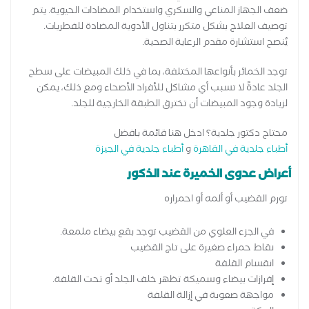
ضعف الجهاز المناعي والسكري واستخدام المضادات الحيوية. يتم
توصيف العلاج بشكل متكرر بتناول الأدوية المضادة للفطريات.
يُنصح استشارة مقدم الرعاية الصحية.
توجد الخمائر بأنواعها المختلفة، بما في ذلك المبيضات على سطح
الجلد عادةً لا تسبب أي مشاكل للأفراد الأصحاء ومع ذلك، يمكن
لزيادة وجود المبيضات أن تخترق الطبقة الخارجية للجلد.
محتاج دكتور جلدية؟ ادخل هنا قائمة بافضل
أطباء جلدية في القاهرة
و
أطباء جلدية في الجيزة
أعراض عدوى الخميرة عند الذكور
تورم القضيب أو ألمه أو احمراره
في الجزء العلوي من القضيب توجد بقع بيضاء ملمعة.
نقاط حمراء صغيرة على تاج القضيب
انقسام القلفة
إفرازات بيضاء وسميكة تظهر خلف الجلد أو تحت القلفة.
مواجهة صعوبة في إزالة القلفة