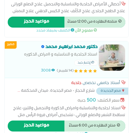
أخصائي الأمراض الجلدية والتناسلية والتجميل علاج الصلع الوراثى
علاج الطفح الجلدي علاج الكَلَف علاج الكيس الدهني علاج النمش
علاج سقوط الشعر للسيدات علاج عين السمكة علاج فطريات
مواعيد الحجز
متاحة النهاردة من 12:00 مساءً
الاظافر عمل الغمازات امراض تناسلية الكي الكهربائي علاج آثار الحروق
مفتوح الآن
الكشف بميعاد محدد
علاج الإكزيما
مميز
دكتور محمد ابراهيم محمد
استاذ الجلدية و التناسليه و اامراض الذكوره
إختيار جيد
(14 تقييم)
3008
أستاذ جامعي تخصص
جلدية
شارع الحجاز - مصر الجديدة. ميدان المحكمة
...
مصر الجديدة
500
سعر الكشف:
جنيه
استاذ لجلدية والتناسلية وامراض الذكورة والتجميل والليزر-علاج
تساقط الشعر والصلع الوراثي.-تشخيص أمراض فروة الرأس مثل
القشرة والالتهابات.-تقديم خطط علاج دوائية أو تجميلية-العنايه
مواعيد الحجز
متاح النهاردة من 6:00 مساءً
بالبشره والشعر -حقن الميزوثيرابي والبلازما-والخلايا الجذعية للشعر