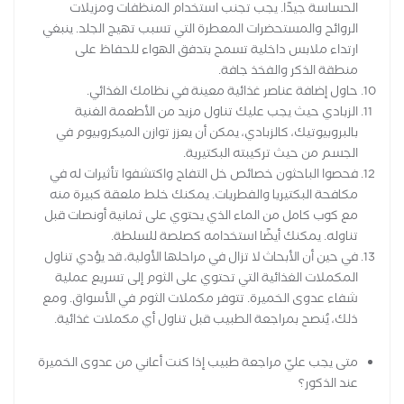
الحساسة جيدًا. يجب تجنب استخدام المنظفات ومزيلات
الروائح والمستحضرات المعطرة التي تسبب تهيج الجلد. ينبغي
ارتداء ملابس داخلية تسمح بتدفق الهواء للحفاظ على
منطقة الذكر والفخذ جافة.
حاول إضافة عناصر غذائية معينة في نظامك الغذائي.
الزبادي حيث يجب عليك تناول مزيد من الأطعمة الغنية
بالبروبيوتيك، كالزبادي، يمكن أن يعزز توازن الميكروبيوم في
الجسم من حيث تركيبته البكتيرية.
فحصوا الباحثون خصائص خل التفاح واكتشفوا تأثيرات له في
مكافحة البكتيريا والفطريات. يمكنك خلط ملعقة كبيرة منه
مع كوب كامل من الماء الذي يحتوي على ثمانية أونصات قبل
تناوله. يمكنك أيضًا استخدامه كصلصة للسلطة.
في حين أن الأبحاث لا تزال في مراحلها الأولية، قد يؤدي تناول
المكملات الغذائية التي تحتوي على الثوم إلى تسريع عملية
شفاء عدوى الخميرة. تتوفر مكملات الثوم في الأسواق. ومع
ذلك، يُنصح بمراجعة الطبيب قبل تناول أي مكملات غذائية.
متى يجب عليّ مراجعة طبيب إذا كنت أعاني من عدوى الخميرة
عند الذكور؟