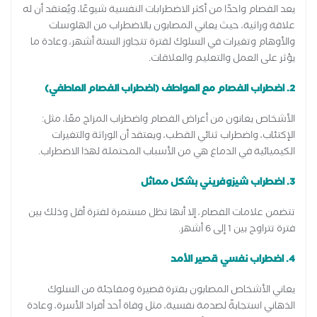
يعد الفصام واحدًا من أكثر الاضطرابات النفسية شيوعًا، ويُعتقد أن له
علاقة وراثية، حيث يعاني المصابون بالاضطراب من الهلوسات
والأوهام وتغيرات في السلوك لفترة تتجاوز الستة أشهر، وعادة ما
يؤثر على العمل والتعليم والعلاقات.
2. اضطراب الفصام مع العواطف (اضطراب الفصام العاطفي)
الأشخاص يعانون من أعراض الفصام واضطراب المزاج معًا، مثل:
الإكتئاب، واضطراب ثنائي القطب، ويعتقد أن الوراثة والتغيرات
الكيميائية في الدماغ هي من الأسباب المحتملة لهذا الاضطراب.
3. اضطراب شيزوفريني بشكل مماثل
تتضمن علامات الفصام، إلا أنها تظل مستمرة لفترة أقل وذلك بين
فترة تتراوح بين 1 إلى 6 أشهر.
4. اضطراب نفسي قصير الأمد
يعاني الأشخاص المصابون بفترة قصيرة ومفاجئة من السلوك
الذهاني استجابةً لصدمة نفسية، مثل وفاة أحد أفراد الأسرة، وعادة