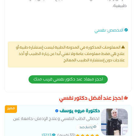
طبيعية.
التخصص
:
نفسي
المعلومات المذكورة في المدونة الطبية ليست إستشارة طبية أو
علاج هي فقط معلومات عامة ولا تغني أبدا عن زيارة الطبيب أو أخذ
علاجات دون إستشارة الطبيب المعالج
احجز ميعاد عند دكتور نفسي قريب منك
احجز عند أفضل دكتور نفسي
مميز
دكتورة مروه يوسف
اخصائى الطب النفسي وعلاج الإدمان-جامعة عين
شمس
إختيار جيد
(33 تقييم)
13273