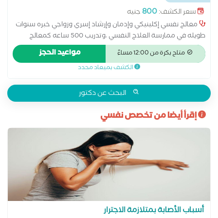
الصحي
...
800
سعر الكشف:
جنيه
معالج نفسي إكلينيكي وإدمان وإرشاد إسري وزواجي خبره سنوات
طويله في ممارسة العلاج النفسي ،وتدريب 500 ساعه كمعالج
نفسي وإدمان يعالج اضطرابات الشخصية من الجذور بمدارس التحليل
مواعيد الحجز
متاح بكرة من 12:00 مساءً
النفسي و السيكودراما اول معالج يحصل على مدرسة العلاج الجدلي
الكشف بميعاد محدد
باستخدام العلاجات التعبيرية و السيكودراما متخصص في العلاج
بالفن متخصص في العلاج المعرفي السلوكي أخصائي أدمانات
سلوكية معتمد من جامعة طنطا أاخصائي ارشاد اسري وزواجي
البحث عن دكتور
معتمد من جامعة عين شمس عضو اتحاد المعالجين النفسيين العرب
إقرأ أيضا من تخصص نفسي
أسباب الأصابة بمتلازمة الاجترار