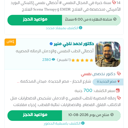
14 سنة خبرة في المجال النفسي # أخصائي نفسي إكلينكي البورد
الأمريكي متخصصة في العلاج EMDR وScema Therapy العلاج
بالمخططات المعرفية والعلاج النفسي السلوكي والسلوكي المعرفي
مواعيد الحجز
متاحة النهاردة من 6:00 مساءً
و DBT ماجستير مهني في الصحة النفسية المتكاملة # اخصائي
الكشف بميعاد محدد
تعديل سلوك وتنمية مهارات للأطفال والمراهقين #مدربة معتمدة
للوالدية من الجمعية الامريكية للتربية الايجابية #عضو الجمعية
إعلان
الامريكية والعربية للتربية الايجابية Positive Discipline Association
دكتور احمد ناجي منير
#عضو التحالف العربي لخبراء العلاج النفسي #مدرب معتمد من
أخصائي الطب النفسي والإدمان الزماله المصريه
شركة تميز للتطوير والتدريب المؤسسي # دبلوم صعوبات التعلم
للطب النفسي والإدمان
(1 تقييم)
2380
وتعديل وإدارة السلوك # دبلوم الإرشاد الأسري والنفسي # دبلوم
إعداد مدرب نفسي للأطفال # دبلوم التربية الخاصة # دبلوم
دكتور تخصص
نفسي
المقاييس النفسية # دبلوم علم النفس الإكلينكي #ماجستير مهني
شارع الحجاز - مصر الجديدة. ميدان المحكمة
...
مصر الجديدة
في الصحة النفسية #دكتوراه مهنية في إدارة الموارد البشرية
700
سعر الكشف:
جنيه
زماله المصرية للطب النفسي و الادمان تشخيص الاضطرابات مثل
الاكتئاب، القلق، الفصام، والاضطرابات ثنائية القطب. إجراء مقابلات
نفسية واستخدام مقاييس تقييم متخصصة. التمييز بين الحالات
مواعيد الحجز
متاح من يوم 2026-08-10
النفسية والحالات العضوية ذات الأعراض المشابهة
الكشف باسبقية الحضور