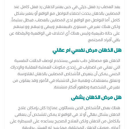
يعد العصاب رد فعل جزئي في حين يعتبر الذهان رد فعل كامل عند
المصابين بالذهان يحدث اختفاء التواصل مع الواقع أو يتغير بشكل
كامل. أما التواصل مع الواقع لدى المصابين بالعصاب، فيظل سليماً،
ولكن هناك تغير في مستوى طبيعتهم ويبقى وعيهم ووعيتهم
على حالة طبيعية وليس هناك أي اختلاف في الواقعية واليقظة عن
باقي أفراد المجتمع.
هل الذهان مرض نفسي ام عقلي
الذهان هو مصطلح طب نفسي يستخدم لوصف الحالات النفسية
التي تعاني من اضطراب في إحدى مكونات العملية العقلية والإدراك
الحسي يمكن أن يتعرض الأشخاص المصابين بالذهان لهلاوسة
وتعلق بمعتقدات وهمية مثل الاشتباه في الأمور وقد يعانون من
تغير في الشخصية وظهور أفكار متشتتة.
هل مرض الذهان يشفى
هناك بعض الأشخاص الذين يتسائلون عما إذا كان بإمكان علاج
الذهان بشكل نهائي أو لا. في الواقع لا يمكن للشخص أن يتعافى
بالكامل من الذهان ولكن العلاج الصحيح يساعده على السيطرة على
أعراض ونوبات الذهان المختلفة، مما يتيح له العيش بطريقة