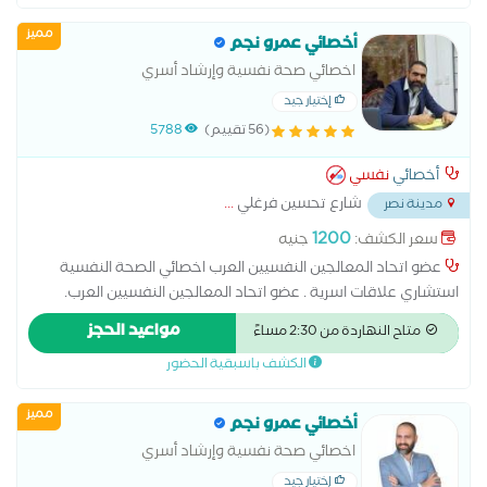
مميز
أخصائي عمرو نجم
اخصائي صحة نفسية وإرشاد أسري
إختيار جيد
(56 تقييم)
5788
أخصائي
نفسي
شارع تحسين فرغلي
...
مدينة نصر
1200
سعر الكشف:
جنيه
عضو اتحاد المعالجين النفسيين العرب اخصائي الصحة النفسية
استشاري علاقات اسرية . عضو اتحاد المعالجين النفسيين العرب.
ماجستير مهني الاضطرابات الجنسية من جامعة نيو يورك . دكتوراة
مواعيد الحجز
متاح النهاردة من 2:30 مساءً
مهنية في علم النفس الاكلينكي . . مدير مركز ملاذ للعلوم النفسية
الكشف باسبقية الحضور
و التدريب .
مميز
أخصائي عمرو نجم
اخصائي صحة نفسية وإرشاد أسري
إختيار جيد