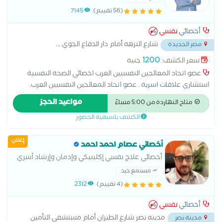
(56 تقييم)
7145
أخصائي
نفسي
شارع النزهه أمام دار الدفاع الجوي
...
مصر الجديدة
1200
سعر الكشف:
جنيه
عضو اتحاد المعالجين النفسيين العرب اخصائي الصحة النفسية
استشاري علاقات اسرية . عضو اتحاد المعالجين النفسيين العرب.
ماجستير مهني الاضطرابات الجنسية من جامعة نيو يورك . دكتوراة
مواعيد الحجز
متاح النهاردة من 5:00 مساءً
مهنية في علم النفس الاكلينكي . . مدير مركز ملاذ للعلوم النفسية
الكشف باسبقية الحضور
و التدريب .
إعلان
أخصائي عصام احمد احمد
أخصائي علاج نفسي إكلينيكي وإدمان وإرشاد أسري
وزواجي
مستمع جيد
(4 تقييم)
2312
أخصائي
نفسي
مدينه نصر شارع الطيران أمام مستشفى التأمين
مدينة نصر