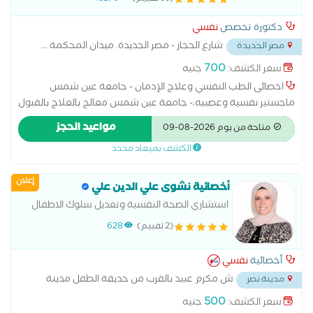
دكتورة تخصص
نفسي
شارع الحجاز - مصر الجديدة. ميدان المحكمة
...
مصر الجديدة
700
سعر الكشف:
جنيه
اخصائى الطب النفسي وعلاج الإدمان - جامعة عين شمس
ماجستير نفسية وعصبيه،- جامعة عين شمس معالج بالعلاج بالقبول
والإلتزام والعلاج المعرفي السلوكي لإضرابات القلق والإكتئاب والعلاج
مواعيد الحجز
متاحة من يوم 2026-08-09
الجدلي السلوكي متخصص فى حالات الادمان و المشاكل الاسرية و
الكشف بميعاد محدد
المشاكل الزوجية و الاكتئاب و القلق
إعلان
أخصائية نشوى علي الدين علي
استشاري الصحة النفسية وتعديل سلوك الاطفال
والمراهقين
(2 تقييم)
628
أخصائية
نفسي
ش مكرم عبيد بالقرب من حديقة الطفل مدينة
مدينة نصر
نصر
...
500
سعر الكشف:
جنيه