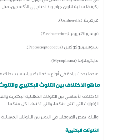
في هذا الحالة، يحدث اختلال في توازن عدد البكتيريا الط
بكونها سالبة لتلون جرام ولا تحتاج إلى الأكسجين، مثل:
غاردنريلا (Gardnerella).
فوسوباكتيريوم (Fusobacterium).
بيبتوستربتوكوكس (Peptostreptococcus).
مايكوبلازما (Mycoplasma).
عندما يحدث زيادة في أنواع هذه البكتيريا، يتسبب ذلك في
ما هو الاختلاف بين التلوث البكتيري والتلو
الاختلاف الأساسي بين التلوثات المهبلية البكتيرية وال
الإفرازات التي تنتج عنهما، والتي تختلف لكل منهما.
واليك بعض الفروقات في التميز بين التلوثات المهبلية ال
التلوثات البكتيرية