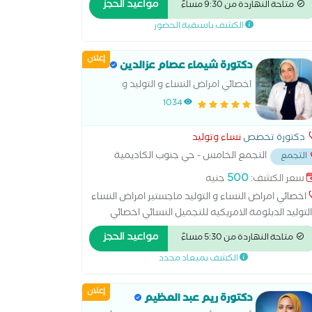
مواعيد الحجز
متاحة النهاردة من 9:30 مساءً
طبيعية والقيصرية - الربط- وتكيس المبايض- المناظير -
الكشف باسبقية الحضور
حقن المجهرى - تجميل النسائى- تاخر الانجاب - العقم )
إعلان
دكتورة شيماء عصام عزالدين
اخصائي امراض النساء و التوليد و
التجميل النسائي ماجستير جامعة
1034
الاسكندرية دبلومة الامريكية في
التجميل النسائي
دكتورة تخصص
نساء وتوليد
التجمع الخامس - حي جنوب الكاديمية
التجمع
الشارع بين مسجد الشرطه ومسجد حسن
500
سعر الكشف:
جنيه
بتلي
...
اخصائي امراض النساء و التوليد ماجستير امراض النساء
لتوليد الدبلومة الامريكيه للتجميل النسائي اخصائي
لاح و ترميم المهبل ما بعد الولادات الطبيعية علاج
مواعيد الحجز
متاحة النهاردة من 5:30 مساءً
تشنج المهبلي علاج تاخر الحمل و المناظير الجراحيه
الكشف بميعاد محدد
إعلان
دكتورة ريم عبد العظيم