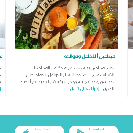
فيتامين أ للحامل وفوائده
ما
يعتبر فيتامين أ ( Vitamin A) واحدًا من الفيتامينات
ي
الأساسية التي تحتاجها النساء الحوامل للحفاظ على
م
صحتهن وصحة جنينهن؛ حيث يؤثر في العديد من أعضاء
م
الجنين ...
إقرأ المقال كامل
إ
Download
Download