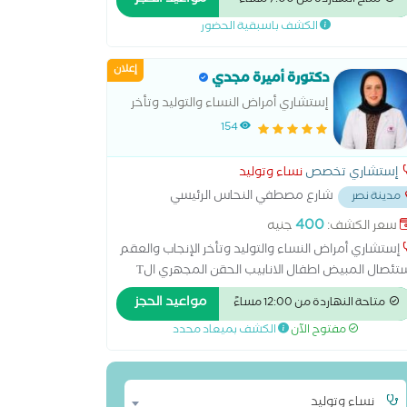
مواعيد الحجز
متاح النهاردة من 7:00 مساءً
شوهات الأجنه _القصر العيني استشاري الحقن
الكشف باسبقية الحضور
مجهري مستشفى آدم الدولي
إعلان
دكتورة أميرة مجدي
إستشاري أمراض النساء والتوليد وتأخر
الإنجاب والعقم
154
إستشاري تخصص
نساء وتوليد
شارع مصطفي النحاس الرئيسي
مدينة نصر
ر مدرسه المنهل
...
400
سعر الكشف:
جنيه
إستشاري أمراض النساء والتوليد وتأخر الإنجاب والعقم
استئصال المبيض اطفال الانابيب الحقن المجهري الT
الT الهرموني الولادة الطبيعية الولادة القيصرية تحليل
مواعيد الحجز
متاحة النهاردة من 12:00 مساءً
انة الرحم ربط قناة فالوب رعاية ما قبل الولادة وبعدها
مفتوح الآن
الكشف بميعاد محدد
نار سونار ثلاثي الابعاد سونار رباعي الابعاد عمليات
ميل المهبل عملية استئصال الرحم بالمنظار
نساء وتوليد