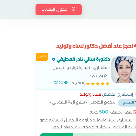
دخول الاطباء
احجز عند أفضل دكتور نساء وتوليد
مميز
دكتورة سالي نادر العطيفي
استشاري النسا والتوليدوالتجميل
النسائى -جامعة عين شمس
إختيار جيد
(11 تقييم)
3020
إستشاري تخصص
نساء وتوليد
التجمع الخامس - شارع ال٩٠ الشمالي -
التجمع
 المستشفي الجوي
...
500
سعر الكشف:
جنيه
استشاري النسا والتوليد دبلومه التجميل النسائية عضو
كليه الملكيه البريطانيه جامعه بيرمنجهام للحقن
مجهري و اطفال الانابيب متخصصة فى ( الولادة