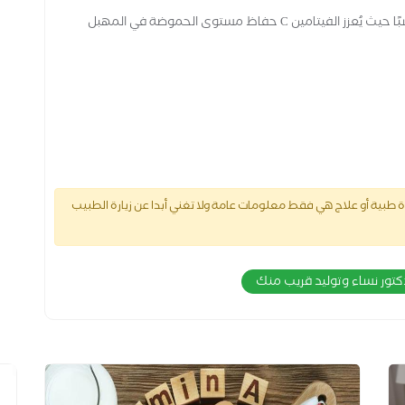
تعتبر الأقراص المثبتة لفيتامين ج في المهبل خيارًا مناسبًا حيث يُعزز الفيتامين C حفاظ مستوى الحموضة في المهبل
طبية أو علاج هي فقط معلومات عامة ولا تغني أبدا عن زيارة الطبيب
كتور نساء وتوليد قريب منك