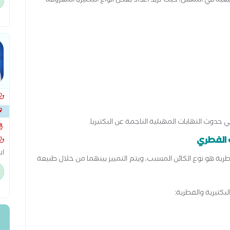
بيعية في المهبل، حيث تزيد أعداد بعض أنواع البكتيريا المعروفة
وت
ال
 حدوث التهابات المهبلية الناجمة عن البكتيريا.
بجوا
ث الفطري
فطرية هو نوع الكائن المسبب، ويتم التمييز بينهما من خلال طبيعة
بط
سو
بكتيرية والفطرية:
تج