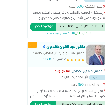
500
سعر الكشف:
جنيه
إستشاري النساء والتوليد و تأخر إنجاب والعقم ماستر
اء و توليد عين شمس و دبلومة حقن مجهرى و
صاب مساعد قصر عينى استئصال المبيض اطفال
مواعيد الحجز
متاحة النهاردة من 12:00 مساءً
انابيب الحقن المجهري الولادة الطبيعية الولادة
مفتوح الآن
الكشف بميعاد محدد
قيصرية تحليل بطانة الرحم رعاية ما قبل الولادة وبعدها
نار سونار ثلاثي الابعاد سونار رباعي الابعاد عمليات
مميز
ميل المهبل عملية استئصال الرحم بالمنظار
دكتور عبد القوى هنداوي
مدرس نساء وتوليد كلية الطب جامعة
الأزهر، استشاري الحقن المجهري وطب
(15 تقييم)
4689
الجنين
مدرس جامعي تخصص
نساء وتوليد
ش احمد زكي فايده
...
المعادي
150
سعر الكشف:
جنيه
مدرس النساء والتوليد -كلية الطب -جامعة الأزهر
توراه النساء والتوليد كلية الطب جامعة الأزهر ماجستير
نساء والتوليد المركز الدولي الإسلامي زميل طب الجنين