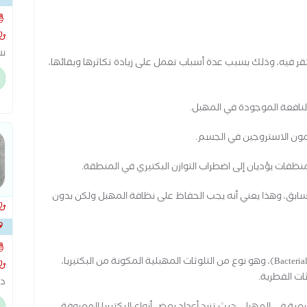
نس
قر فيه، وذلك بسبب عدة أسباب تعمل على زيادة تكاثرها وبقائها،
اخ
ال
ال
النافعة الموجودة في المهبل.
سو
تج
مون الاستروجين في الجسم.
فات يؤديان إلى اضطراب التوازن البكتيري في المنطقة.
سابق، وهذا يعني أنه يجب الحفاظ على نظافة المهبل ولكن بدون
يوجد انتشار واسع للتهاب المهبل الجرثومي (Bacterial Vaginosis)، وهو نوع من التلوثات المهبلية المكونة من البكتيريا،
ات الفطرية.
دك
ال