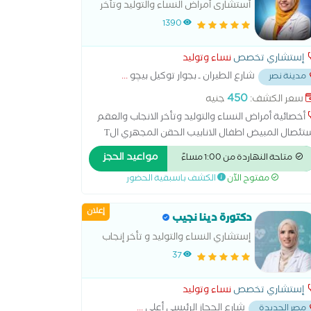
أستشارى أمراض النساء والتوليد وتأخر
الانجاب والعقم
1390
إستشاري تخصص
نساء وتوليد
شارع الطيران ـ بجوار توكيل بيچو
...
مدينة نصر
450
سعر الكشف:
جنيه
أخصائية أمراض النساء والتوليد وتأخر الانجاب والعقم
استئصال المبيض اطفال الانابيب الحقن المجهري الT
الT الهرموني الولادة الطبيعية الولادة القيصرية تحليل
مواعيد الحجز
متاحة النهاردة من 1:00 مساءً
انة الرحم ربط قناة فالوب رعاية ما قبل الولادة وبعدها
مفتوح الآن
الكشف باسبقية الحضور
نار سونار ثلاثي الابعاد سونار رباعي الابعاد عمليات
ميل المهبل عملية استئصال الرحم بالمنظار
إعلان
دكتورة دينا نجيب
إستشاري النساء والتوليد و تأخر إنجاب
والعقم ماستر نساء و توليد عين
37
شمس و دبلومة حقن مجهرى و
اخصاب مساعد قصر عينى
إستشاري تخصص
نساء وتوليد
شارع الحجاز الرئيسي أعلى
...
مصر الجديدة