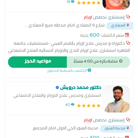
19
إستشاري تخصص
اورام
شارع 9 المعادي امام محطه مترو المعادي
...
المعادي
600
سعر الكشف:
جنيه
دكتوراه و مدرس علاج اورام بالقصر العيني -مستشفيات جامعه
القاهره استشارى علاج اورام الثدى والاورام النسائيه العلاج الاشعاعى
الداخلى لاورام الرحم وعنق الرحم عضو الجمعيه الاوروبيه لعلاج
مواعيد الحجز
متاحة بكرة من 4:00 مساءً
الاورام
الكشف باسبقية الحضور
دكتور محمد درويش
استشاري ومدرس علاج الاورام والعلاج الاشعاعي
كلية الطب جامعة عين شمس
40
إستشاري تخصص
اورام
مدينه العبور الحي الاول امام المجمع
مدينة العبور
الاسلامي خلف فودافون بجوار سنتر العبور
...