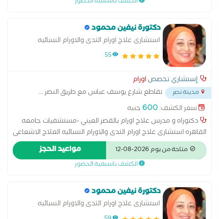
الكشف باسبقية الحضور
لتحديد أماكن الأورام بدقة.التحاليل المعملية وأخذ العينات: سحب
عينات من الأنسجة لتحليلها ومعرفة نوع الورم.2. خطط العلاج
دكتورة نيفين محمود
المتنوعة (Treatment Options)العلاج الكيماوي (Chemotherapy):
استشارى علاج اورام الثدى والاورام النسائيه
استخدام أدوية لقتل الخلايا السرطانية.العلاج الإشعاعي
(Radiotherapy): تسليط أشعة عالية الطاقة لتدمير الورم.العلاج
55
الموجه والمناعي (Targeted & Immunotherapy): أدوية حديثة تحفز
جهاز المناعة لمهاجمة الورم بدقة.جراحات الأورام (Oncology
إستشاري تخصص
اورام
Surgery): استئصال الأورام جراحياً، سواء بالجراحات التقليدية أو
تقاطع شارع يوسف عباس مع طريق النصر
...
مدينة نصر
بالمناظير.3. الرعاية التكميلية والدعم (Supportive Care)عيادة الألم:
600
سعر الكشف:
جنيه
تقديم أدوية وإجراءات للتحكم في الآلام.التغذية العلاجية: وضع نظام
غذائي يحافظ على صحة المريض.الدعم النفسي: تقديم استشارات
دكتوراه و مدرس علاج اورام بالقصر العيني -مستشفيات جامعه
نفسية للمساعدة في التغلب على الضغوط خلال رحلة العلاج. متاح
القاهره استشارى علاج اورام الثدى والاورام النسائيه العلاج الاشعاعى
الكشف اون لاين
الداخلى لاورام الرحم وعنق الرحم عضو الجمعيه الاوروبيه لعلاج
مواعيد الحجز
متاحة من يوم 2026-08-12
الاورام
الكشف باسبقية الحضور
دكتورة نيفين محمود
استشارى علاج اورام الثدى والاورام النسائيه