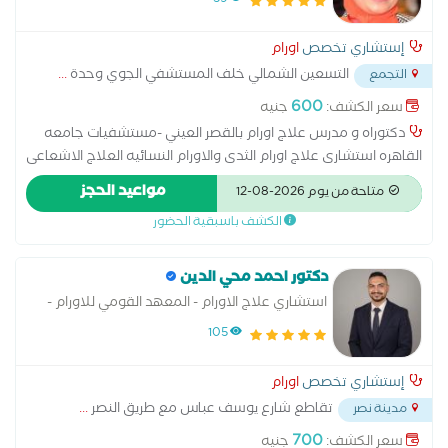
59
إستشاري تخصص
اورام
التسعين الشمالي خلف المستشفي الجوي وحدة
...
التجمع
600
سعر الكشف:
جنيه
دكتوراه و مدرس علاج اورام بالقصر العيني -مستشفيات جامعه
القاهره استشارى علاج اورام الثدى والاورام النسائيه العلاج الاشعاعى
الداخلى لاورام الرحم وعنق الرحم عضو الجمعيه الاوروبيه لعلاج
مواعيد الحجز
متاحة من يوم 2026-08-12
الاورام
الكشف باسبقية الحضور
دكتور احمد محي الدين
استشاري علاج الاورام - المعهد القومي للاورام -
جامعه القاهره
105
إستشاري تخصص
اورام
تقاطع شارع يوسف عباس مع طريق النصر
...
مدينة نصر
700
سعر الكشف:
جنيه