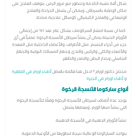
شكل آفة تشبه الكدمة وتتطور مع مرور الزمن. يتوقف العلاج على
مكان الإصابة بالسرطان، ويمكن أن يشمل الجراحة والعلاج
الإشعاعي والعلاج الكيميائي كوسائل علاجية متاحة.
كما ان نسبة انتشار السركومات بشكل عام تعد 1% من إجمالي
الأورام الخبيثة يمكن أن ينشأ سرطان الأنسجة الرخوة عملياً في أي
جزء من أجزاء الجسم، مثل الأطراف، والأعضاء الداخلية مثل المعدة
والأمعاء والكلى والرئتين والثدي وجهاز المسالك البولية والجهاز
التناسلي وجدار البطن والصدر والظهر.
محتاج دكتور اورام؟ ادخل هنا قائمة بافضل
أطباء اورام في القاهرة
و
أطباء اورام في الجيزة
أنواع ساركوما الأنسجة الرخوة
يوجد عدة أصناف لسرطان الأنسجة الرخوة وفقًا للأنسجة الرخوة
التي ينشأ منها الورم، وبعضها يشمل:
تنشأ الأورام الدهنية في الأنسجة الدهنية.
يتواجد الساركوما الوِعائية نتيجة لتطورها من الأوعية الدموية.