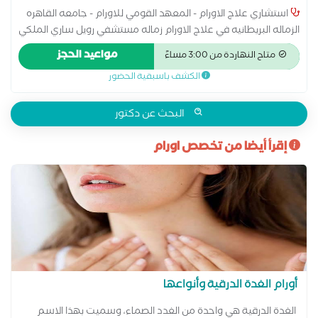
استشاري علاج الاورام - المعهد القومي للاورام - جامعه القاهره
الزماله البريطانيه في علاج الاورام زماله مستشفي رويل ساري الملكي
بانجلترا
مواعيد الحجز
متاح النهاردة من 3:00 مساءً
الكشف باسبقية الحضور
البحث عن دكتور
إقرأ أيضا من تخصص اورام
أورام الغدة الدرقية وأنواعها
الغدة الدرقية هي واحدة من الغدد الصماء، وسميت بهذا الاسم