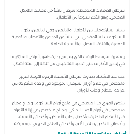
سرطان العضلات المخططة: سرطان ينشأ من عضلات الهيكل
العظمي، وهو الأكثر شيوعاً بين الأطفال.
ينتشر الساركومات بين الأطفال والبالغين، وفي البالغين، تكون
الساركومات الشائعة هي التي تنشأ من الدهون والأعصاب والأوعية
الدموية والغلاف العضلي والأنسجة الضامة.
يستغرق متوسط الوقت الذي يمر من بداية ظهور أعراض السّارْكوما
في إحدى الأطراف حتى تحديد التشخيص من ثلاثة إلى ستة أشهر.
جب عند الاشتباه بحدوث سرطان الأنسجة الرخوة التوجه لفريق
متخصص في علاج أورام السرطان الموجود في وحدة مشتركة بين
جراحة العظام وطب الأورام.
يتكون الفريق من اختصاصي في علاج أورام الساركوما، وجراح عظام
متخصص في أورام الجهاز الحركي، وجراح متخصص في إزالة الأورام
في الأعضاء الداخلية، وأخصائي طب الأمراض، وأخصائي الأشعة،
وأخصائي التخدير وعلاج الألم، وأخصائي العلاج الطبيعي، وممرضة.