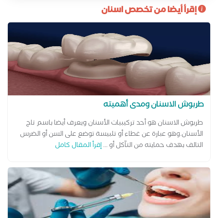
إقرأ أيضا من تخصص اسنان
وتطبق أعلى معايير التعقيم والجودة لضمان تجربة علاجية آمنة
ومريحة لكل مريض. تجمع العيادة بين الجانب الطبي والتجميلي في
رعاية الأسنان، مع متابعة دقيقة لكل حالة لضمان أفضل النتائج
وتحقيق ابتسامة صحية ومتناسقة.
طربوش الاسنان ومدى أهميته
طربوش الاسنان هو أحد تركيبيات الأسنان ويعرف أيضا باسم تاج
الأسنان.وهو عبارة عن غطاء أو تلبيسة توضع على السن أو الضرس
التالف بهدف حمايته من التآكل أو ...
إقرأ المقال كامل