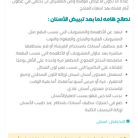
عادة ما تكون الأعراض مؤقتة ومن المفترض أن تختفي في غضون
أيام قليلة بعد انتهاء العلاج.
نصائح هامه لما بعد تبييض الأسنان :
ابتعد عن الأطعمة والمشروبات التي تسبب البقع مثل
المشروبات الغازية والشاي والقهوة والتوت.
قم بتنظيف أسنانك باستخدام الفرشاة أو قم بشطفها
مباشرة بعد تناول المشروبات أو الأطعمة التي تسبب البقعة.
مضمضه البخاخ الفموي المطهر مرة واحدة على الأقل يوميًا
للقضاء على البكتيريا التي تسبب تغير لون الشكل.
استعمل معجون أسنان مبيض لإزالة اللون السطحي ومنع
الاصفرار ، مرة أو مرتين أسبوعياً فقط، أما بقية الوقت
فاستخدم معجون أسنان عادي.
تجنب التدخين فهو يسبب اصفرارالأسنان.
ضع في اعتبارك تنظيف أسنانك بانتظام عند طبيب الأسنان
لإزالة الترسبات الكلية.
التخصص
:
اسنان