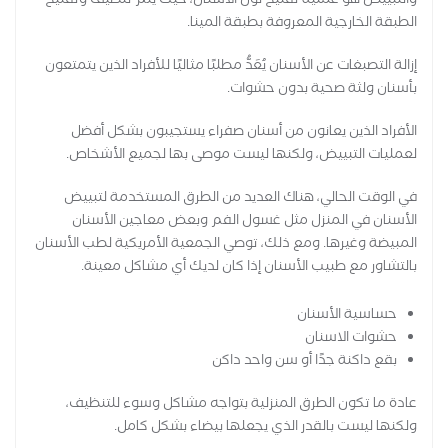
والتبييض هو عملية تفتيح لون الأسنان، حيث يتم تنظيف وتفتيح
الطبقة الخارجية المعروفة بطبقة المينا.
إزالة التصبغات عن الأسنان يُعَدُّ مطلبًا مثاليًا للأفراد الذين يتمتعون
بأسنان ولثة صحية بدون حشوات.
الأفراد الذين يعانون من أسنان صفراء يستجيبون بشكل أفضل
لعمليات التبييض، ولكنها ليست موصى بها لجميع الأشخاص.
في الوقت الحالي، هناك العديد من الطرق المستخدمة لتبييض
الأسنان في المنزل مثل غسول الفم وبعض معاجين الأسنان
المبيضة وغيرها. ومع ذلك، توصي الجمعية الأمريكية لطب الأسنان
بالتشاور مع طبيب الأسنان إذا كان لديك أي مشاكل معينة.
حساسية الأسنان
حشوات الاسنان
بقع داكنة جدًا أو سن واحد داكن
عادة ما تكون الطرق المنزلية بتواجه مشاكل وسوء للتنظيف،
ولكنها ليست بالقدر الذي يجعلها بيضاء بشكل كامل.