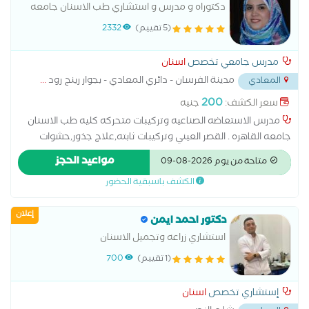
التقنيات الحديثة
دكتوراه و مدرس و استشاري طب الاسنان جامعه
القاهرهدكتورة اسنان متخصص في اسنان بالغين،
(5 تقييم)
2332
اسنان اطفال، حشو وعلاج الجذور والاعصاب،
تركيبات اسنان، اسنان مسنين، اشعة
مدرس جامعي تخصص
اسنان
مدينة الفرسان - دائري المعادي - بجوار رينج رود
...
المعادي
200
سعر الكشف:
جنيه
مدرس الاستعاضه الصناعيه وتركيبات متحركه كليه طب الاسنان
جامعه القاهره . القصر العيني وتركيبات ثابته,علاج جذور,حشوات
علاجيه وتجميله ,اسنان اطفال,اسنان مسنين,اسنان بالغين,زراعه
مواعيد الحجز
متاحة من يوم 2026-08-09
اسنان,خلع,اشعه الاسنان استشاري حشوات وتجميل الأسنان،
الكشف باسبقية الحضور
متخصص في تشخيص وعلاج تسوس الأسنان وإعادة تأهيلها
باستخدام أحدث تقنيات الحشوات التجميلية للحفاظ على الأسنان
إعلان
الطبيعية واستعادة وظيفتها ومظهرها الجمالي. يقدم خدمات
دكتور احمد ايمن
حشوات الأسنان التجميلية (الكومبوزيت)، وعلاج التسوس، واستبدال
استشاري زراعه وتجميل الاسنان
الحشوات القديمة، وعلاج حساسية الأسنان، وترميم الأسنان
(1 تقييم)
700
المكسورة أو المتآكلة، وإعادة بناء الأسنان بعد علاج العصب، مع
الحرص على استخدام مواد عالية الجودة وتقنيات حديثة تضمن
إستشاري تخصص
اسنان
المتانة والمظهر الطبيعي. يحرص على تقديم رعاية دقيقة تبدأ