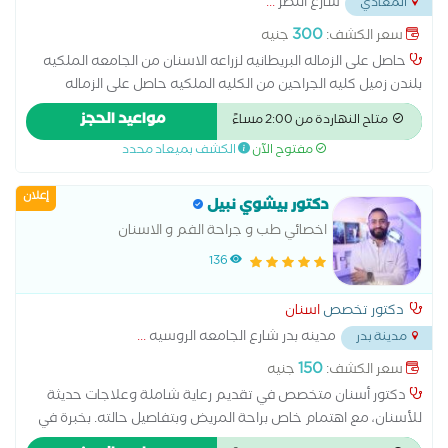
شارع النصر
...
المعادي
بالفحص والتشخيص ووضع خطة علاجية تناسب كل حالة، مع
الاهتمام براحة المريض، والحفاظ على صحة الأسنان، وتحقيق
300
سعر الكشف:
جنيه
ابتسامة صحية وجميلة تدوم لأطول فترة
حاصل على الزماله البريطانيه لزراعه الاسنان من الجامعه الملكيه
بلندن زميل كليه الجراحين من الكليه الملكيه حاصل على الزماله
البريطانيه لزراعه الاسنان من الجامعه الملكيه بلندن زميل كليه
مواعيد الحجز
متاح النهاردة من 2:00 مساءً
الجراحين من الكليه الملكيه
مفتوح الآن
الكشف بميعاد محدد
إعلان
دكتور بيشوي نبيل
اخصائي طب و جراحة الفم و الاسنان
136
دكتور تخصص
اسنان
مدينه بدر شارع الجامعه الروسيه
...
مدينة بدر
150
سعر الكشف:
جنيه
دكتور أسنان متخصص في تقديم رعاية شاملة وعلاجات حديثة
للأسنان، مع اهتمام خاص براحة المريض وبتفاصيل حالته. بخبرة في
طب الأسنان التجميلي، وتركيب الزرعات وعلاج الجذور وتنظيف