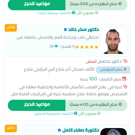
التيجان والجسور خبرة في التركيبات المتحركة والأطقم الجزئية
مواعيد الحجز
متاح النهاردة من 3:00 مساءً
والكاملة إجراء جميع أنواع الحشوات التجميلية والعلاجية خبرة في
مفتوح الآن
الكشف بميعاد محدد
خلع الأسنان البسيط والجراحي الاهتمام براحة المريض وجودة العلاج
خبرة في طب أسنان الأطفال والتعامل مع الأطفال تقديم رعاية
إعلان
وقائية وعلاجية عالية الجودة تطوير مستمر للمهارات ومواكبة
دكتور منذر خالد
التقنيات الحديثة
اخصائي طب وجراحة الفم والاسنان جامعة عين
شمس
(1 تقييم)
26
دكتور تخصص
اسنان
الألف مسكن آخر شارع البن البرازيلي شارع
جسر السويس
عبدالمحسن المسيمي تقاطع شارع الإنتاج اعلي ألبان المغربي
...
100
سعر الكشف:
جنيه
خبرة في علاج العصب للأسنان الأمامية والخلفية مهارة في
التشخيص ووضع خطط علاج مناسبة خبرة في التركيبات الثابتة مثل
التيجان والجسور خبرة في التركيبات المتحركة والأطقم الجزئية
مواعيد الحجز
متاح النهاردة من 4:00 مساءً
والكاملة إجراء جميع أنواع الحشوات التجميلية والعلاجية خبرة في
مفتوح الآن
الكشف باسبقية الحضور
خلع الأسنان البسيط والجراحي الاهتمام براحة المريض وجودة العلاج
خبرة في طب أسنان الأطفال والتعامل مع الأطفال تقديم رعاية
مميز
وقائية وعلاجية عالية الجودة تطوير مستمر للمهارات ومواكبة
دكتورة صفاء كامل