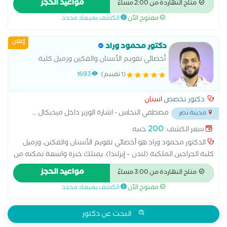
مواعيد الحجز
متاح النهاردة من 2:00 مساءً
الأسنان والعناية باللثة. يحرص الدكتور على تقديم تجربة علاج مريحة
مفتوح الآن
الكشف بميعاد محدد
وآمنة باستخدام أحدث التقنيات، بهدف تحسين صحة الفم وتعزيز
الثقة بالابتسامة. لحجز موعد، نرحب بك في أي وقت للحصول على
إعلان
ابتسامة صحية وواثقة.
دكتور محمود وراد
أخصائي تقويم الأسنان والفكين وزميل كلية
الجراحين الملكية
(1 تقييم)
1693
دكتور تخصص
اسنان
مصطفي النحاس - اشارة الوزير داخل ميديكال
...
مدينة نصر
200
سعر الكشف:
جنيه
الدكتور محمود وراد هو أخصائي تقويم الأسنان والفكين، وزميل
كلية الجراحين الملكية (لندن – إيرلندا). يمتلك خبرة واسعة تمكنه من
تقديم حلول متكاملة لعلاج مشكلات ترتيب الأسنان وتصحيح عيوب
مواعيد الحجز
متاح النهاردة من 3:00 مساءً
الفكين بأسلوب يجمع بين الدقة الطبية والجمال الوظيفي. يستخدم
مفتوح الآن
الكشف بميعاد محدد
أحدث أجهزة وتقنيات التقويم لضمان نتائج طبيعية وطويلة الأمد مع
مراعاة راحة المريض وتقليل أي شعور بالقلق أو الانزعاج أثناء العلاج.
يعمل الدكتور محمود ضمن فريق عيادة سلامتك لطب الأسنان
البحث عن دكتور
بمدينة نصر، وهي عيادة متكاملة مجهزة بأحدث الأجهزة والتقنيات،