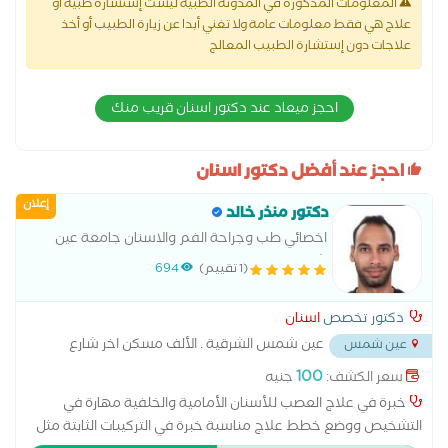
المعلومات المذكورة في المدونة الطبية ليست إستشارة طبية أو
علاج هي فقط معلومات عامة ولا تغني أبدا عن زيارة الطبيب أو أخذ
علاجات دون إستشارة الطبيب المعالج
احجز ميعاد عند دكتور اسنان قريب منك
احجز عند أفضل دكتور اسنان
إعلان
دكتور منذر خالد
اخصائي طب وجراحة الفم والاسنان جامعة عين
شمس
(1 تقييم)
694
دكتور تخصص
اسنان
عين شمس الشرقية . الألف مسكن اخر شارع
عين شمس
البن البرازيلى ١١ ش عبد المحسن الوسيمى تقاطع شارع الانتاج اعلى
100
سعر الكشف:
جنيه
البان المغربى . امام ماركت اولاد محمود
...
خبرة في علاج العصب للأسنان الأمامية والخلفية مهارة في
التشخيص ووضع خطط علاج مناسبة خبرة في التركيبات الثابتة مثل