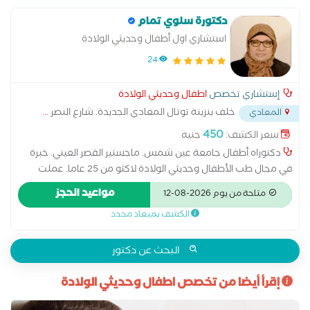
دكتورة سلوي تمام
استشاري اول أطفال وحديثي الولادة
24
إستشاري تخصص
اطفال وحديثي الولادة
خلف بنزينة توتال المعادي الجديدة. شارع النصر
...
المعادي
450
سعر الكشف:
جنيه
دكتوراه أطفال جامعة عين شمس. ماجستير القصر العيني. خبرة
في مجال طب الأطفال وحديثي الولادة لاكثو من 25 عاما. عملت
بمصر في مستشفيات وزارة الصحة والقطاع الخاص كما عملت
مواعيد الحجز
متاحة من يوم 2026-08-12
بالمملكة لأكثر من 15 عاما في مجال طب الأطفال وحديثي الولادة
الكشف بميعاد محدد
البحث عن دكتور
إقرأ أيضا من تخصص اطفال وحديثي الولادة