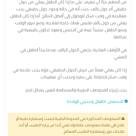
من المهم جدًا أن نتعرف على ما إذا كان الطفل يعاني من حول
حقيقي أم حول زائف، حيث أنه في حالة وجود حول حقيقي يجب
معالجته في وقت مبكر للوصول إلى أفضل النتائج. أما إذا كان الطفل
يعاني من حول زائف فليس هناك حاجة لعلاجه، ومع مرور الوقت
ونمو الطفل، ستبدأ عينه في التحسن وتعود لتكون طبيعية في
شكلها.
في الأوقات العادية، يختفي الحول الزائف عندما يبدأ الطفل في
المشي.
إذا كان يعاني فعلاً من مرض الحول الحقيقي، فإنه يجب علاجه في
وقت مبكر للحفاظ على بصره وتجنب أي تعقيدات.
يجب إجراء الفحوصات الدورية والمنتظمة للعين بشكل لازم
التخصص
:
اطفال وحديثي الولادة
المعلومات المذكورة في المدونة الطبية ليست إستشارة طبية أو
علاج هي فقط معلومات عامة ولا تغني أبدا عن زيارة الطبيب أو أخذ
علاجات دون إستشارة الطبيب المعالج