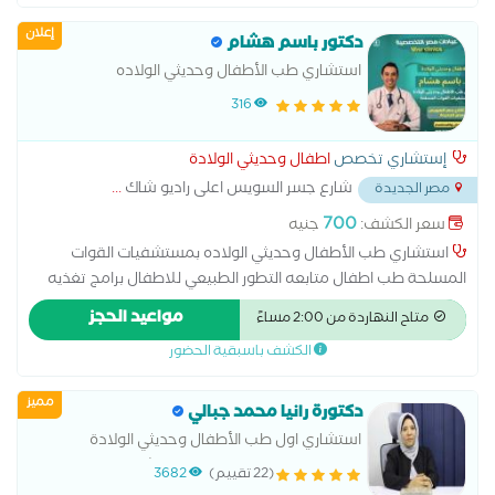
إعلان
دكتور باسم هشام
استشاري طب الأطفال وحديثي الولاده
316
إستشاري تخصص
اطفال وحديثي الولادة
شارع جسر السويس اعلى راديو شاك
...
مصر الجديدة
700
سعر الكشف:
جنيه
استشاري طب الأطفال وحديثي الولاده بمستشفيات القوات
المسلحة طب اطفال متابعه التطور الطبيعي للاطفال برامج تغذيه
مخصصه للاطفال متابعه حالات تاخر النمو متابعه النمو الجسدي
مواعيد الحجز
متاح النهاردة من 2:00 مساءً
للاطفال متابعه النمو العقلي للاطفال
الكشف باسبقية الحضور
مميز
دكتورة رانيا محمد جبالي
استشاري اول طب الأطفال وحديثي الولادة
والتغذية العلاجية للاطفال . استشاري دولي رضاعه
(22 تقييم)
3682
طبيعيه