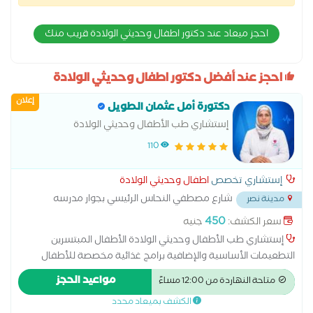
احجز ميعاد عند دكتور اطفال وحديثي الولادة قريب منك
احجز عند أفضل دكتور اطفال وحديثي الولادة
إعلان
دكتورة أمل عثمان الطويل
إستشاري طب الأطفال وحديثي الولادة
110
إستشاري تخصص
اطفال وحديثي الولادة
شارع مصطفي النحاس الرئيسي بجوار مدرسه
مدينة نصر
المنهل
...
450
سعر الكشف:
جنيه
إستشاري طب الأطفال وحديثي الولادة الأطفال المبتسرين
التطعيمات الأساسية والإضافية برامج غذائية مخصصة للأطفال
رضاعة طبيعية روماتيزم أطفال طب الأطفال متابعة التطور الطبيعي
مواعيد الحجز
متاحة النهاردة من 12:00 مساءً
للأطفال متابعة النمو الجسدي للطفل متابعة النمو العقلي للطفل
الكشف بميعاد محدد
متابعة حالات تأخر النمو