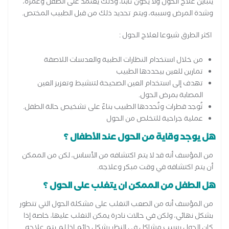
يتباين علاج الحول ولا يكون ثابتًا، وذلك يعتمد على الطفل وعمره،
وشدة المرض وسببه، ويتم تحديد ذلك من قبل الطبيب المختص.
اكثر الطرق شيوعا لعلاج الحول :
من خلال استخدام النظارات الطبية والعدسات اللاصقة
تمارين للعين بيحددها الطبيب
تهدف إلى استخدام العين الصحيحة لتنشيط وتعزيز العين
المصابة بمرض الحول.
تُوجد قطرات وتُحددها الطبيب بناءً على تشخيص حالة الطفل.
عملية جراحية للتخلص من الحول
هل يوجد وقاية من الحول عند الأطفال ؟
من المؤسف أنه قد لا يتم اكتشافه من الأساس، لكن من الممكن
أن يتم اكتشافه في وقت مبكر وعلاجه.
هل الطفل من الممكن ان يتغلب على الحول ؟
من المؤسف أنه من الصعب التغلب على مشكلة الحول التي تتطور
بشكل نهائي، ولكن في حالات نادرة يمكن التغلب عليها، خاصة إذا
كان الحول يسبب مشاكل في النظر بشكل دائم إذا لم يتم علاجه.