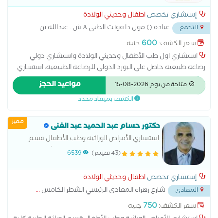
إستشاري تخصص
اطفال وحديثي الولادة
عيادة () مول ذا فونت الطبي A ش . عبدالله بن
التجمع
سلمه من
...
600
سعر الكشف:
جنيه
استشاري اول طب الأطفال وحديثي الولادة واستشاري دولي
رضاعه طبيعيه حاصل علي البورد الدولي للرضاعة الطبيعية، استشاري
التغذية العلاجية للاطفال وأخصائي رعاية الامومه والطفوله جامعة
مواعيد الحجز
متاحة من يوم 2026-08-15
الإسكندرية بكالوريوس طب وجراحه جامعة الاسكندرية Harvard
الكشف بميعاد محدد
School Alumni
مميز
دكتور حسام عبد الحميد عبد الغنى
استشاري الأمراض الوراثية وطب الأطفال قسم
الوراثة الطبية كلية الطب جامعة عين شمس.
(43 تقييم)
6539
إستشاري تخصص
اطفال وحديثي الولادة
شارع زهراء المعادي الرئيسي الشطر الخامس
...
المعادي
750
سعر الكشف:
جنيه