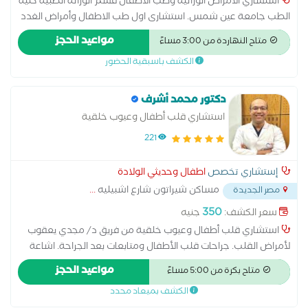
استشاري الأمراض الوراثية وطب الأطفال قسم الوراثة الطبية كلية
الطب جامعة عين شمس. استشارى اول طب الاطفال وأمراض الغدد
الصماء والسكر للاطفال وحديثى الولادة طب عين شمس مناظرة
مواعيد الحجز
متاح النهاردة من 3:00 مساءً
حالات داون وذوى الاحتياجات الخاصة متابعة النمو الجسدي كشف
الكشف باسبقية الحضور
الاطفال 600ج كشف الوراثة والغدد 800ج
دكتور محمد أشرف
استشاري قلب أطفال وعيوب خلقية
221
إستشاري تخصص
اطفال وحديثي الولادة
مساكن شيراتون شارع اشبيليه
...
مصر الجديدة
350
سعر الكشف:
جنيه
استشاري قلب أطفال وعيوب خلقية من فريق د/ مجدي يعقوب
لأمراض القلب. جراحات قلب الأطفال ومتابعات بعد الجراحة. اشاعة
ايكو وتوصيات وعلاج. متابعة ضغط الدم ونسبة أكسجين في الدم.
مواعيد الحجز
متاح بكرة من 5:00 مساءً
متابعة الكوليسترول في الدم وحالة عضلة القلب والشرايين
الكشف بميعاد محدد