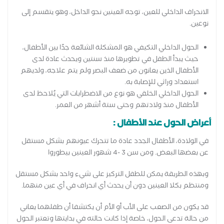
الانحراف الداخلي للعين، توجه العينين نحو الداخل، وهو يتقسم إلى
نوعين.
الحول الداخلي التكيفي هو المشكلة الشائعة جدًا بين الأطفال،
حيث يبدأ الطفل في تطويرها منذ سنتين ويحدث عادة لدى
الأطفال الذين يعانون من ضعف البصر ولم يتم علاجه، ولديهم
استعداد وراثي للإصابة به.
الحول الداخلي الخلقي هو نوع من الاضطرابات التي يُلاحظ لدى
الأطفال منذ ولادتهم وحتى ستة أشهر من العمر.
أعراض الحول عند الأطفال :
في الولادة، الأطفال الجدد عادة ما تتحرك عيونهم بشكل مستقل
عن بعضها البعض. ومن سن 3 -4 شهور العينين بيطوروا
وبهذه الطريقة يمكن للطفل التركيز على شيء واحد بشكل مستقل
ومنتظم بكلا العينين دون أن يحدث أي انحراف في أي عين منهما.
قد يكون من الصعب على الأب أو الأم أن يكتشفا أن طفلهما يعاني
من حالة تدعى الحول، خاصة إذا كانت حالته في بدايتها وتعتبر الحول